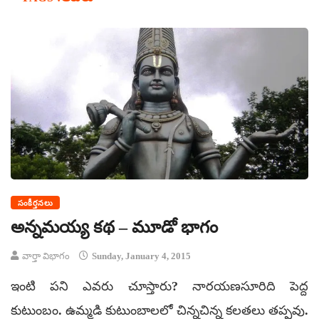
సంకీర్తనలు
అన్నమయ్య కథ – మూడో భాగం
వార్తా విభాగం
Sunday, January 4, 2015
ఇంటి పని ఎవరు చూస్తారు? నారయణసూరిది పెద్ద
కుటుంబం. ఉమ్మడి కుటుంబాలలో చిన్నచిన్న కలతలు తప్పవు.