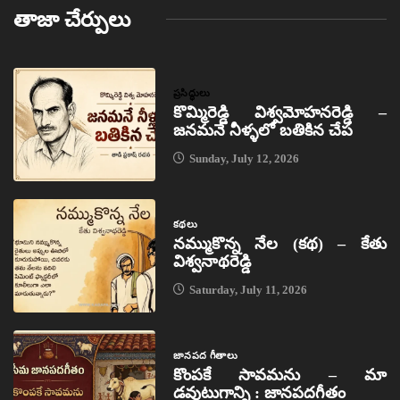
తాజా చేర్పులు
ప్రసిద్ధులు
కొమ్మిరెడ్డి విశ్వమోహనరెడ్డి –
జనమనే నీళ్ళలో బతికిన చేప
Sunday, July 12, 2026
కథలు
నమ్ముకొన్న నేల (కథ) – కేతు
విశ్వనాథరెడ్డి
Saturday, July 11, 2026
జానపద గీతాలు
కొంపకే సావమను – మా
డవుటుగాన్ని : జానపదగీతం