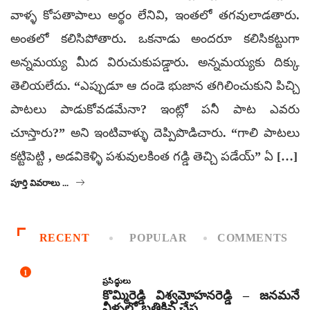
వాళ్ళ కోపతాపాలు అర్థం లేనివి, ఇంతలో తగవులాడతారు.
అంతలో కలిసిపోతారు. ఒకనాడు అందరూ కలిసికట్టుగా
అన్నమయ్య మీద విరుచుకుపడ్డారు. అన్నమయ్యకు దిక్కు
తెలియలేదు. “ఎప్పుడూ ఆ దండె భుజాన తగిలించుకుని పిచ్చి
పాటలు పాడుకోవడమేనా? ఇంట్లో పనీ పాట ఎవరు
చూస్తారు?” అని ఇంటివాళ్ళు దెప్పిపొడిచారు. “గాలి పాటలు
కట్టిపెట్టి , అడవికెళ్ళి పశువులకింత గడ్డి తెచ్చి పడేయ్” ఏ […]
పూర్తి వివరాలు ...
RECENT
POPULAR
COMMENTS
1
ప్రసిద్ధులు
కొమ్మిరెడ్డి విశ్వమోహనరెడ్డి – జనమనే
నీళ్ళలో బతికిన చేప