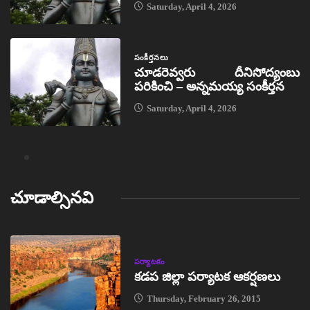
Saturday, April 4, 2026
సంకీర్తనలు
చూడరెవ్వరు దీనిసోద్యంబు
పరికించి – అన్నమయ్య సంకీర్తన
Saturday, April 4, 2026
చూడాల్సినవి
పర్యాటకం
కడప జిల్లా పర్యాటక ఆకర్షణలు
Thursday, February 26, 2015