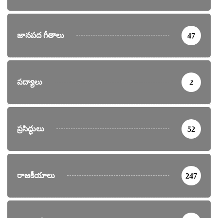
జానపద గీతాలు
47
పద్యాలు
2
ప్రసిద్ధులు
52
రాజకీయాలు
247