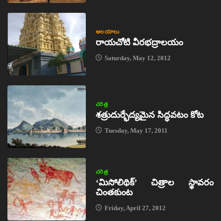
ఆలయాలు
రాయచోటి వీరభద్రాలయం
Saturday, May 12, 2012
చరిత్ర
శత్రుదుర్భేద్యమైన సిద్ధవటం కోట
Tuesday, May 17, 2011
చరిత్ర
‘మిసోలిథిక్‌’ చిత్రాల స్థావరం
చింతకుంట
Friday, April 27, 2012