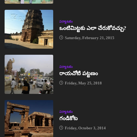
పర్యాటకం
ఒంటిమిట్టకు ఎలా చేరుకోవచ్చు?
Saturday, February 21, 2015
పర్యాటకం
రాయచోటి పట్టణం
Friday, May 25, 2018
పర్యాటకం
గండికోట
Friday, October 3, 2014