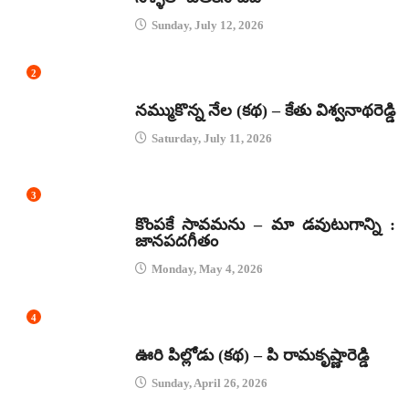
Sunday, July 12, 2026
2
కథలు
నమ్ముకొన్న నేల (కథ) – కేతు విశ్వనాథరెడ్డి
Saturday, July 11, 2026
3
జానపద గీతాలు
కొంపకే సావమను – మా డవుటుగాన్ని :
జానపదగీతం
Monday, May 4, 2026
4
కథలు
ఊరి పిల్లోడు (కథ) – పి రామకృష్ణారెడ్డి
Sunday, April 26, 2026