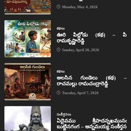
Monday, May 4, 2026
కథలు
ఊరి పిల్లోడు (కథ) – పి
రామకృష్ణారెడ్డి
Sunday, April 26, 2026
కథలు
అలసిన గుండెలు (కథ) –
రాచమల్లు రామచంద్రారెడ్డి
Tuesday, April 7, 2026
సంకీర్తనలు
ఏదైవము శ్రీపాదన్నఖమునఁ
బుట్టినగంగ – అన్నమయ్య సంకీర్తన