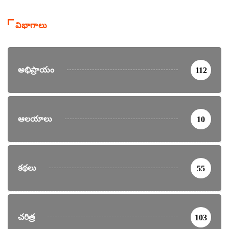
విభాగాలు
అభిప్రాయం
112
ఆలయాలు
10
కథలు
55
చరిత్ర
103