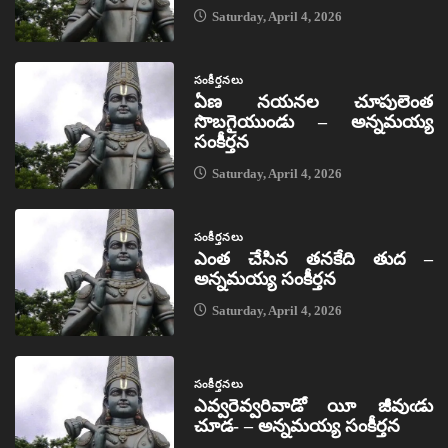
Saturday, April 4, 2026
సంకీర్తనలు
ఏణ నయనల చూపులెంత
సొబగైయుండు – అన్నమయ్య
సంకీర్తన
Saturday, April 4, 2026
సంకీర్తనలు
ఎంత చేసిన తనకేది తుద –
అన్నమయ్య సంకీర్తన
Saturday, April 4, 2026
సంకీర్తనలు
ఎవ్వరెవ్వరివాడో యీ జీవుఁడు
చూడ- – అన్నమయ్య సంకీర్తన