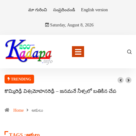
మా గురించి
సంప్రదించండి
English version
Saturday, August 8, 2026
TRENDING
కొమ్మిరెడ్డి విశ్వమోహనరెడ్డి – జనమనే నీళ్ళలో బతికిన చేప
Home
ఆకులు
TAGS :ఆకులు