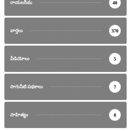
రాయలసీమ
40
వార్తలు
370
వీడియోలు
5
సాగునీటి పథకాలు
7
సాహిత్యం
8