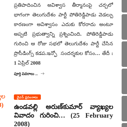
ప్రతిపాదించిన అవిశ్వాస తీర్మానంపై చర్చలో
భాగంగా తెలుగుదేశం పార్టీ పోతిరెడ్డిపాడు వెడల్పు
కారణంగా అవిశ్వాసం ఎదుకు కోరరాదు అంటూ
అప్పటి ప్రభుత్వాన్ని ప్రశ్నించింది. పోతిరెడ్డిపాడు
గురించి ఆ రోజు సభలో తెలుగుదేశం పార్టీ చేసిన
ప్రొసీడింగ్స్ కడప.ఇన్ఫో సందర్శకుల కోసం… తేదీ :
1 ఏప్రిల్ 2008
పూర్తి వివరాలు ...
వైఎస్ ప్రసంగాలు
ఉండవల్లి అరుణ్‌కుమార్ వ్యాఖ్యల
వివాదం గురించి… (25 February
2008)