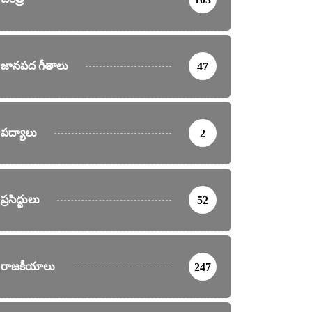
జానపద గీతాలు
47
పద్యాలు
2
ప్రసిద్ధులు
52
రాజకీయాలు
247