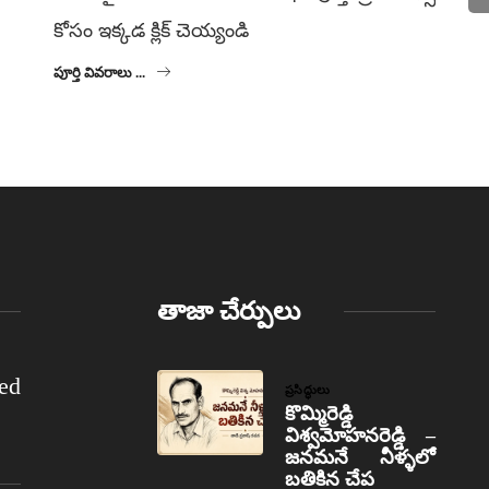
కోసం ఇక్కడ క్లిక్ చెయ్యండి
పూర్తి వివరాలు ...
తాజా చేర్పులు
ed
ప్రసిద్ధులు
కొమ్మిరెడ్డి
విశ్వమోహనరెడ్డి –
జనమనే నీళ్ళలో
బతికిన చేప