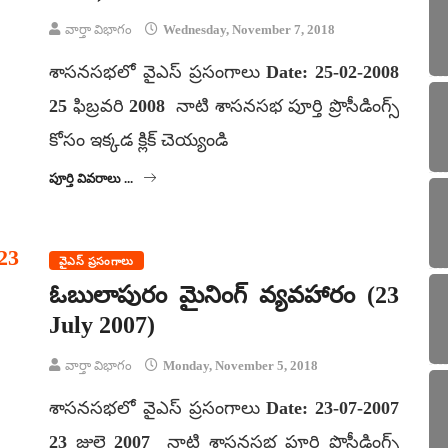
వార్తా విభాగం
Wednesday, November 7, 2018
శాసనసభలో వైఎస్ ప్రసంగాలు Date: 25-02-2008
25 ఫిబ్రవరి 2008 నాటి శాసనసభ పూర్తి ప్రొసీడింగ్స్
కోసం ఇక్కడ క్లిక్ చెయ్యండి
పూర్తి వివరాలు ...
వైఎస్ ప్రసంగాలు
ఓబులాపురం మైనింగ్ వ్యవహారం (23
July 2007)
వార్తా విభాగం
Monday, November 5, 2018
శాసనసభలో వైఎస్ ప్రసంగాలు Date: 23-07-2007
23 జులై 2007 నాటి శాసనసభ పూర్తి ప్రొసీడింగ్స్