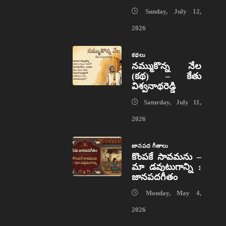
Sunday, July 12,
2026
కథలు
నమ్ముకొన్న నేల
(కథ) – కేతు
విశ్వనాథరెడ్డి
Saturday, July 11,
2026
జానపద గీతాలు
కొంపకే సావమను –
మా డవుటుగాన్ని :
జానపదగీతం
Monday, May 4,
2026