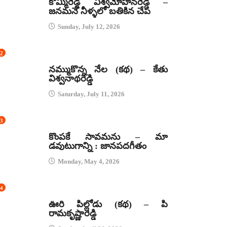
కొమ్మిరెడ్డి విశ్వమోహనరెడ్డి –
జనమనే నీళ్ళలో బతికిన చేప
Sunday, July 12, 2026
2
కథలు
నమ్ముకొన్న నేల (కథ) – కేతు
విశ్వనాథరెడ్డి
Saturday, July 11, 2026
3
జానపద గీతాలు
కొంపకే సావమను – మా
డవుటుగాన్ని : జానపదగీతం
Monday, May 4, 2026
4
కథలు
ఊరి పిల్లోడు (కథ) – పి
రామకృష్ణారెడ్డి