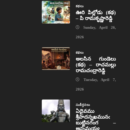
కథలు
ఊరి పిల్లోడు (కథ)
– పి రామకృష్ణారెడ్డి
Sunday, April 26,
2026
కథలు
అలసిన గుండెలు
(కథ) – రాచమల్లు
రామచంద్రారెడ్డి
Tuesday, April 7,
2026
సంకీర్తనలు
ఏదైవము
శ్రీపాదన్నఖమునఁ
బుట్టినగంగ –
అన్నమయ్య