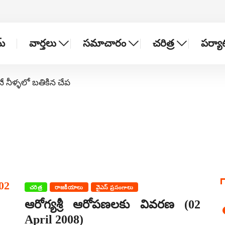
్
వార్తలు
సమాచారం
చరిత్ర
పర్య
నే నీళ్ళలో బతికిన చేప
చరిత్ర
రాజకీయాలు
వైఎస్ ప్రసంగాలు
ఆరోగ్యశ్రీ ఆరోపణలకు వివరణ (02
April 2008)