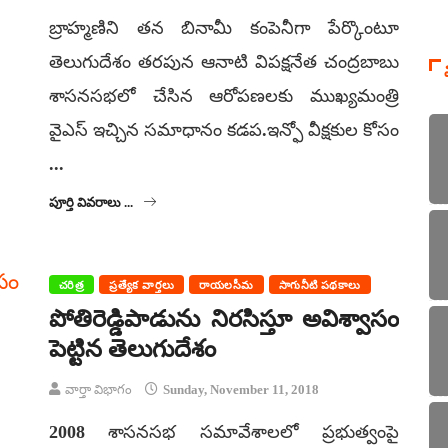
బ్రాహ్మణిని తన బినామీ కంపెనీగా పేర్కొంటూ
తెలుగుదేశం తరపున ఆనాటి విపక్షనేత చంద్రబాబు
శాసనసభలో చేసిన ఆరోపణలకు ముఖ్యమంత్రి
వైఎస్ ఇచ్చిన సమాధానం కడప.ఇన్ఫో వీక్షకుల కోసం
...
పూర్తి వివరాలు ...
చరిత్ర
ప్రత్యేక వార్తలు
రాయలసీమ
సాగునీటి పథకాలు
పోతిరెడ్డిపాడును నిరసిస్తూ అవిశ్వాసం
పెట్టిన తెలుగుదేశం
వార్తా విభాగం
Sunday, November 11, 2018
2008 శాసనసభ సమావేశాలలో ప్రభుత్వంపై