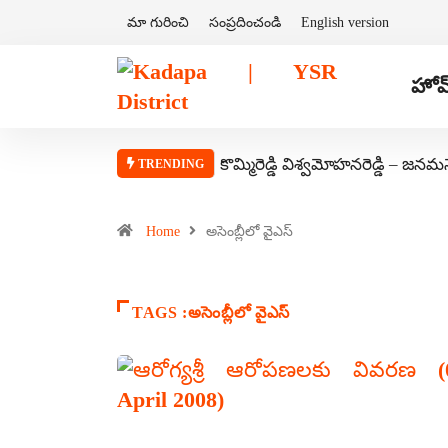
మా గురించి
సంప్రదించండి
English version
హోమ
కొమ్మిరెడ్డి విశ్వమోహనరెడ్డి – జనమ
TRENDING
Home
అసెంబ్లీలో వైఎస్
TAGS :అసెంబ్లీలో వైఎస్