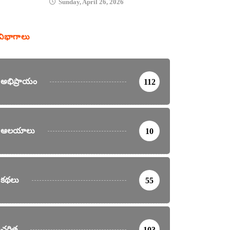
Sunday, April 26, 2026
విభాగాలు
అభిప్రాయం
112
ఆలయాలు
10
కథలు
55
చరిత్ర
103