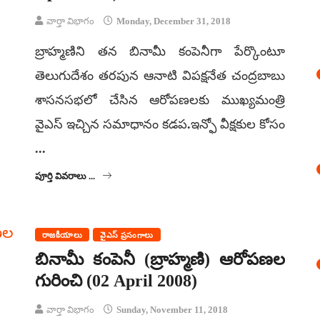
వార్తా విభాగం
Monday, December 31, 2018
బ్రాహ్మణిని తన బినామీ కంపెనీగా పేర్కొంటూ
తెలుగుదేశం తరపున ఆనాటి విపక్షనేత చంద్రబాబు
శాసనసభలో చేసిన ఆరోపణలకు ముఖ్యమంత్రి
వైఎస్ ఇచ్చిన సమాధానం కడప.ఇన్ఫో వీక్షకుల కోసం
...
పూర్తి వివరాలు ...
రాజకీయాలు
వైఎస్ ప్రసంగాలు
బినామీ కంపెనీ (బ్రాహ్మణి) ఆరోపణల
గురించి (02 April 2008)
వార్తా విభాగం
Sunday, November 11, 2018