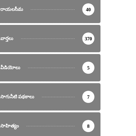
రాయలసీమ
40
వార్తలు
370
వీడియోలు
5
సాగునీటి పథకాలు
7
సాహిత్యం
8