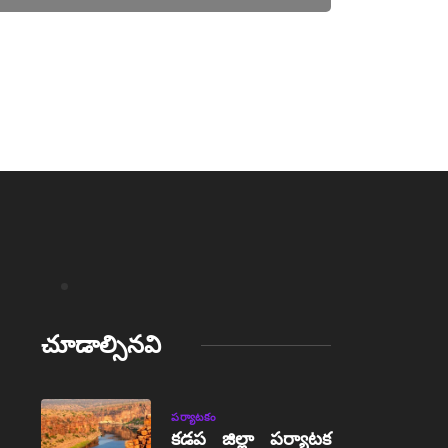
చూడాల్సినవి
పర్యాటకం
కడప జిల్లా పర్యాటక