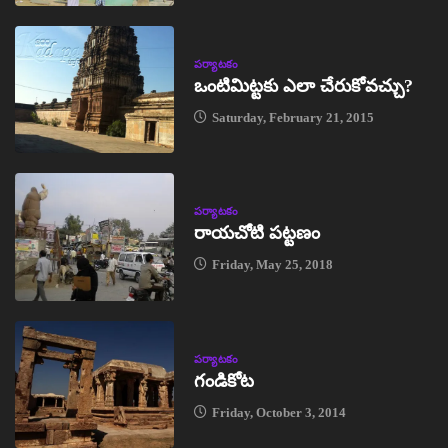
పర్యాటకం
ఒంటిమిట్టకు ఎలా చేరుకోవచ్చు?
Saturday, February 21, 2015
పర్యాటకం
రాయచోటి పట్టణం
Friday, May 25, 2018
పర్యాటకం
గండికోట
Friday, October 3, 2014