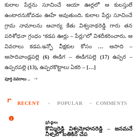
కులాల పేర్లను సూచించే ఆయా ఊర్లలో ఆ కులస్తులే
ఉంటారనుకోవడం ఊహే అవుతుంది. కులాల పేర్లు సూచించే
గ్రామ నామాలను ఆచార్య కేతు విశ్వనాథరెడ్డి గారు తన
పరిశోధనా గ్రంధం ‘కడప ఊర్లు – పేర్లు’లో విశదీకరించారు. ఆ
వివరాలు కడప.ఇన్ఫో వీక్షకుల కోసం … ఆసాది –
ఆసాదివాండ్లపల్లె (6) ఈడిగ – ఈడిగపల్లె (17) ఉప్పర –
ఉప్పరపల్లె (13), ఉప్పరకొట్టాలు ఏకరి – […]
పూర్తి వివరాలు ...
RECENT
POPULAR
COMMENTS
1
ప్రసిద్ధులు
కొమ్మిరెడ్డి విశ్వమోహనరెడ్డి – జనమనే
నీళ్ళలో బతికిన చేప