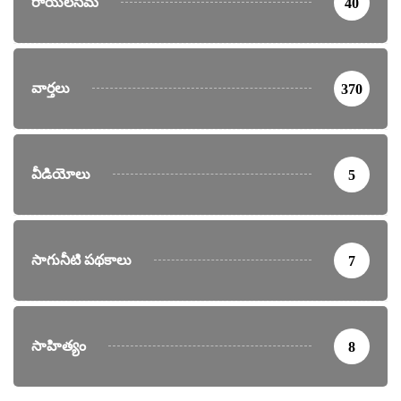
రాయలసీమ
40
వార్తలు
370
వీడియోలు
5
సాగునీటి పథకాలు
7
సాహిత్యం
8