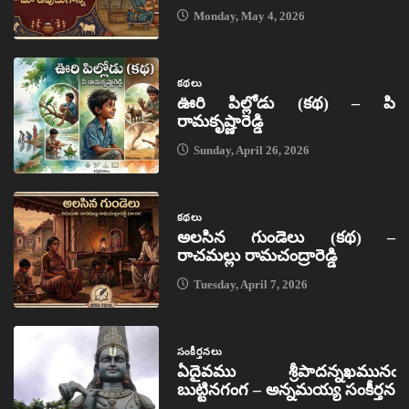
Monday, May 4, 2026
కథలు
ఊరి పిల్లోడు (కథ) – పి
రామకృష్ణారెడ్డి
Sunday, April 26, 2026
కథలు
అలసిన గుండెలు (కథ) –
రాచమల్లు రామచంద్రారెడ్డి
Tuesday, April 7, 2026
సంకీర్తనలు
ఏదైవము శ్రీపాదన్నఖమునఁ
బుట్టినగంగ – అన్నమయ్య సంకీర్తన