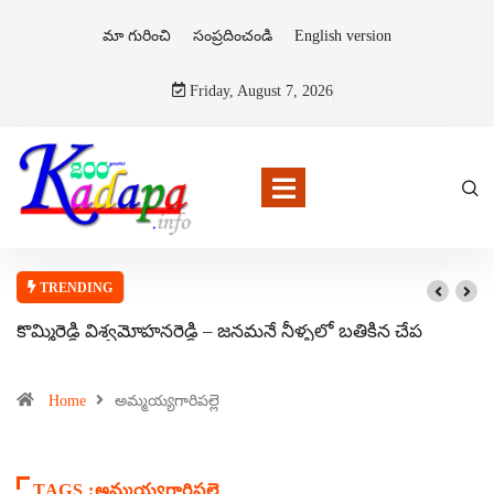
మా గురించి
సంప్రదించండి
English version
Friday, August 7, 2026
TRENDING
కొమ్మిరెడ్డి విశ్వమోహనరెడ్డి – జనమనే నీళ్ళలో బతికిన చేప
Home
అమ్మయ్యగారిపల్లె
TAGS :అమ్మయ్యగారిపల్లె