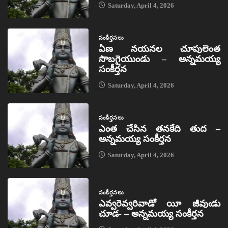
Saturday, April 4, 2026
సంకీర్తనలు
ఏణ నయనల చూపులెంత
సొబగైయుండు – అన్నమయ్య
సంకీర్తన
Saturday, April 4, 2026
సంకీర్తనలు
ఎంత చేసిన తనకేది తుద –
అన్నమయ్య సంకీర్తన
Saturday, April 4, 2026
సంకీర్తనలు
ఎవ్వరెవ్వరివాడో యీ జీవుఁడు
చూడ- – అన్నమయ్య సంకీర్తన