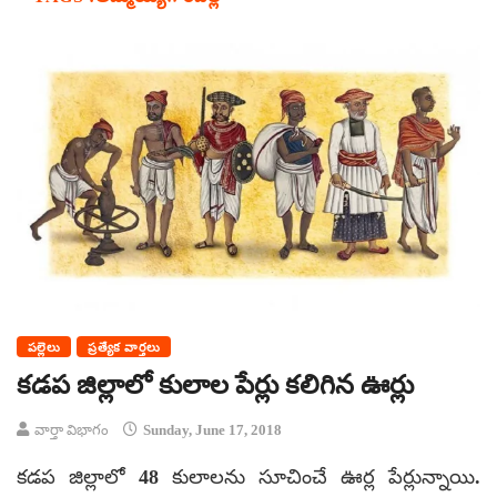
పల్లెలు
ప్రత్యేక వార్తలు
కడప జిల్లాలో కులాల పేర్లు కలిగిన ఊర్లు
వార్తా విభాగం
Sunday, June 17, 2018
కడప జిల్లాలో 48 కులాలను సూచించే ఊర్ల పేర్లున్నాయి.