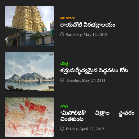
ఆలయాలు
రాయచోటి వీరభద్రాలయం
Saturday, May 12, 2012
చరిత్ర
శత్రుదుర్భేద్యమైన సిద్ధవటం కోట
Tuesday, May 17, 2011
చరిత్ర
‘మిసోలిథిక్‌’ చిత్రాల స్థావరం
చింతకుంట
Friday, April 27, 2012