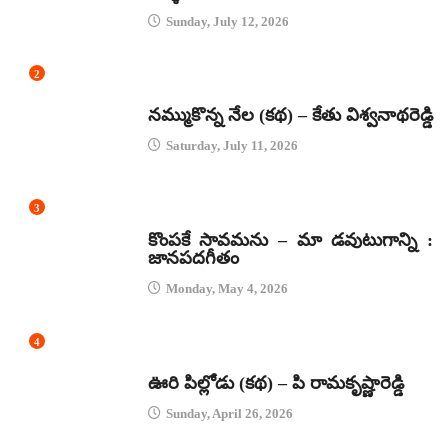
Sunday, July 12, 2026
2
కథలు
నమ్ముకొన్న నేల (కథ) – కేతు విశ్వనాథరెడ్డి
Saturday, July 11, 2026
3
జానపద గీతాలు
కొంపకే సావమను – మా డవుటుగాన్ని :
జానపదగీతం
Monday, May 4, 2026
4
కథలు
ఊరి పిల్లోడు (కథ) – పి రామకృష్ణారెడ్డి
Sunday, April 26, 2026