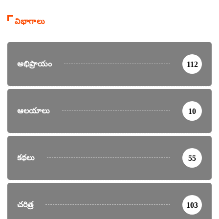
విభాగాలు
అభిప్రాయం
112
ఆలయాలు
10
కథలు
55
చరిత్ర
103