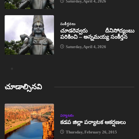
Saturday, April 4, 2026
సంకీర్తనలు
చూడరెవ్వరు దీనిసోద్యంబు
పరికించి – అన్నమయ్య సంకీర్తన
Saturday, April 4, 2026
చూడాల్సినవి
పర్యాటకం
కడప జిల్లా పర్యాటక ఆకర్షణలు
Thursday, February 26, 2015