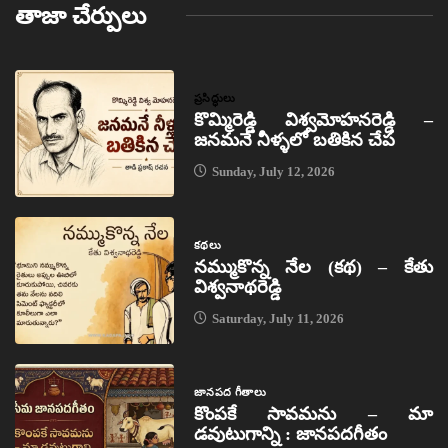
తాజా చేర్పులు
ప్రసిద్ధులు
కొమ్మిరెడ్డి విశ్వమోహనరెడ్డి –
జనమనే నీళ్ళలో బతికిన చేప
Sunday, July 12, 2026
కథలు
నమ్ముకొన్న నేల (కథ) – కేతు
విశ్వనాథరెడ్డి
Saturday, July 11, 2026
జానపద గీతాలు
కొంపకే సావమను – మా
డవుటుగాన్ని : జానపదగీతం