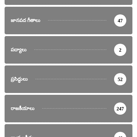
జానపద గీతాలు
47
పద్యాలు
2
ప్రసిద్ధులు
52
రాజకీయాలు
247