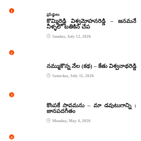
1
ప్రసిద్ధులు
కొమ్మిరెడ్డి విశ్వమోహనరెడ్డి – జనమనే
నీళ్ళలో బతికిన చేప
Sunday, July 12, 2026
2
కథలు
నమ్ముకొన్న నేల (కథ) – కేతు విశ్వనాథరెడ్డి
Saturday, July 11, 2026
3
జానపద గీతాలు
కొంపకే సావమను – మా డవుటుగాన్ని :
జానపదగీతం
Monday, May 4, 2026
4