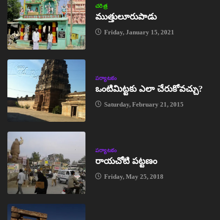
చరిత్ర
ముత్తులూరుపాడు
Friday, January 15, 2021
పర్యాటకం
ఒంటిమిట్టకు ఎలా చేరుకోవచ్చు?
Saturday, February 21, 2015
పర్యాటకం
రాయచోటి పట్టణం
Friday, May 25, 2018