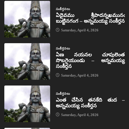
సంకీర్తనలు
ఏదైవము శ్రీపాదన్నఖమునఁ
బుట్టినగంగ – అన్నమయ్య సంకీర్తన
Saturday, April 4, 2026
సంకీర్తనలు
ఏణ నయనల చూపులెంత
సొబగైయుండు – అన్నమయ్య
సంకీర్తన
Saturday, April 4, 2026
సంకీర్తనలు
ఎంత చేసిన తనకేది తుద –
అన్నమయ్య సంకీర్తన
Saturday, April 4, 2026