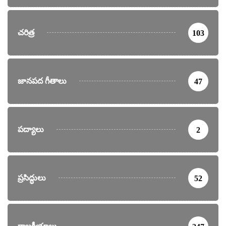
చరిత్ర
103
జానపద గీతాలు
47
పద్యాలు
2
ప్రసిద్ధులు
52