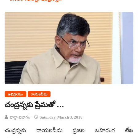
అభిప్రాయం
రాయలసీమ
చంద్రన్నకు ప్రేమతో …
వార్తా విభాగం
Saturday, March 3, 2018
చంద్రన్నకు రాయలసీమ ప్రజల బహిరంగ లేఖ