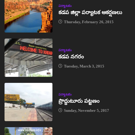
పర్యాటకం
కడప జిల్లా పర్యాటక ఆకర్షణలు
Thursday, February 26, 2015
పర్యాటకం
కడప నగరం
Tuesday, March 3, 2015
పర్యాటకం
ప్రొద్దుటూరు పట్టణం
Sunday, November 5, 2017