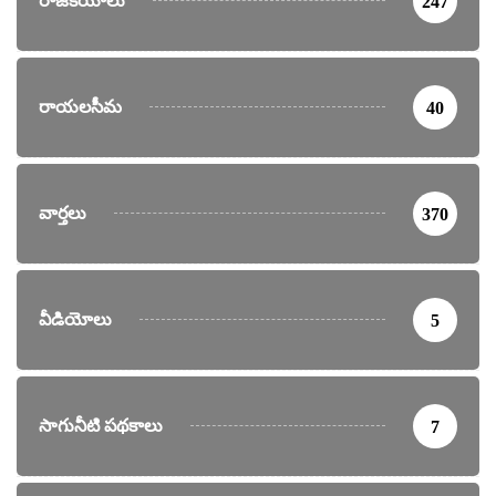
రాజకీయాలు
247
రాయలసీమ
40
వార్తలు
370
వీడియోలు
5
సాగునీటి పథకాలు
7