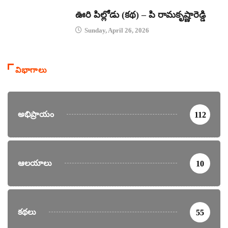
కథలు
ఊరి పిల్లోడు (కథ) – పి రామకృష్ణారెడ్డి
Sunday, April 26, 2026
విభాగాలు
అభిప్రాయం
112
ఆలయాలు
10
కథలు
55