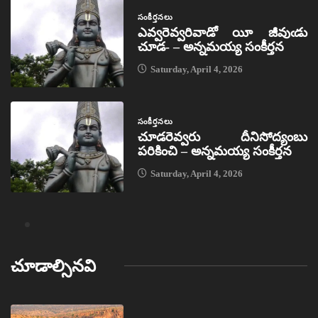
సంకీర్తనలు
ఎవ్వరెవ్వరివాడో యీ జీవుఁడు
చూడ- – అన్నమయ్య సంకీర్తన
Saturday, April 4, 2026
సంకీర్తనలు
చూడరెవ్వరు దీనిసోద్యంబు
పరికించి – అన్నమయ్య సంకీర్తన
Saturday, April 4, 2026
చూడాల్సినవి