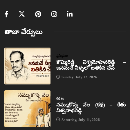
తాజా చేర్పులు
ప్రసిద్ధులు
కొమ్మిరెడ్డి విశ్వమోహనరెడ్డి –
జనమనే నీళ్ళలో బతికిన చేప
Sunday, July 12, 2026
కథలు
నమ్ముకొన్న నేల (కథ) – కేతు
విశ్వనాథరెడ్డి
Saturday, July 11, 2026