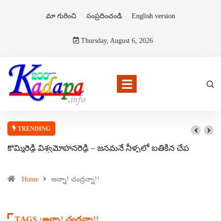
మా గురించి
సంప్రదించండి
English version
Thursday, August 6, 2026
TRENDING
కొమ్మిరెడ్డి విశ్వమోహనరెడ్డి – జనమనే నీళ్ళలో బతికిన చేప
Home
అన్నా! చంద్రన్నా!!
TAGS :అన్నా! చంద్రన్నా!!