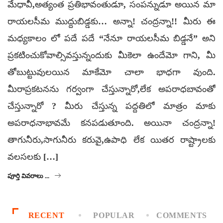
మేధావీ,అత్యంత ప్రతిభావంతుడూ, సంపన్నుడూ అయిన మా
రాయలసీమ ముద్దుబిడ్డకు… అన్నా! చంద్రన్నా!! మీరు ఈ
మధ్యకాలం లో పదే పదే “నేనూ రాయలసీమ బిడ్డనే” అని
ప్రకటించుకోవాల్సివస్తున్నందుకు మీకెలా ఉందేమో గాని, మీ
తోబుట్టువులయిన మాకేమో చాలా భాధగా వుంది.
మీరాప్రకటనను గర్వంగా చేస్తున్నారో,లేక అపరాధబావంతో
చేస్తున్నారో ? మీరు చేస్తున్న పద్దతిలో మాత్రం మాకు
అపరాధనాభావమే కనపడుతూంది. అయినా చంద్రన్నా!
తాగునీరు,సాగునీరు కరువై,ఉపాధి లేక యితర రాష్ట్రాలకు
వలసలకు […]
పూర్తి వివరాలు ...
RECENT
POPULAR
COMMENTS