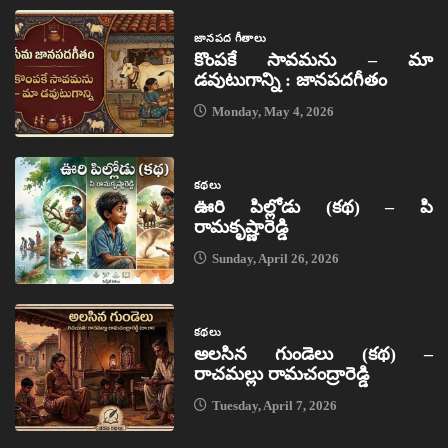
జానపద గీతాలు
కొంపకే సావమను – మా
డవుటుగాన్ని : జానపదగీతం
Monday, May 4, 2026
కథలు
ఊరి పిల్లోడు (కథ) – పి
రామకృష్ణారెడ్డి
Sunday, April 26, 2026
కథలు
అలసిన గుండెలు (కథ) –
రాచమల్లు రామచంద్రారెడ్డి
Tuesday, April 7, 2026