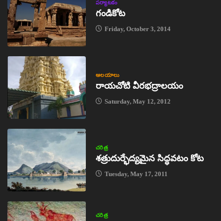
పర్యాటకం
గండికోట
Friday, October 3, 2014
ఆలయాలు
రాయచోటి వీరభద్రాలయం
Saturday, May 12, 2012
చరిత్ర
శత్రుదుర్భేద్యమైన సిద్ధవటం కోట
Tuesday, May 17, 2011
చరిత్ర