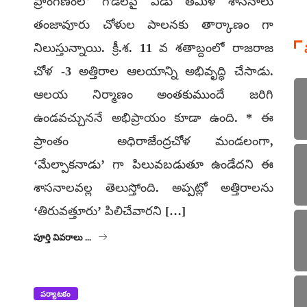
ప్రాంగణంలో గోడలపై ఏడు తమిళ శాసనాలు
తంజావూరు చోళుల పాలనకు తార్కాణం గా
నిలుస్తున్నాయి. క్రీ.శ. 11 వ శతాబ్దంలో రాజరాజ
చోళ -3 అత్తిరాల ఆలయాన్ని అభివృద్ధి చేసాడు.
ఆలయ నిర్మాణం అంతకుముందే జరిగి
ఉండవచ్చుననే అభిప్రాయం కూడా ఉంది. * ఈ
ప్రాంతం అధిరాజేంద్రచోళ మండలంగా,
‘మేల్పాకనాడు’ గా పిలువబడుతూ ఉండేదని ఈ
శాసనాలవల్ల తెలుస్తోంది. అప్పట్లో అత్తిరాలను
‘తిరువత్తూరు’ పిలిచేవారని […]
పూర్తి వివరాలు ...
పర్యాటకం