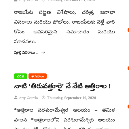
రాజంపేట పట్టణ విశేషాలు, చరిత్ర, జనాభా
వివరాలు మరియు ఫోటోలు. రాజంపేటకు వెళ్లే వారి
కోసం అవసరమైన సమాచారం మరియు
సూచనలు.
పూర్తి వివరాలు ...
చరిత్ర
శాసనాలు
నాటి ‘తిరువత్తూరై’ నే నేటి అత్తిరాల !
వార్తా విభాగం
Thursday, September 10, 2020
*అత్తిరాల పరశురామేశ్వర ఆలయం – తమిళ
పాలన *అత్తిరాలలోని పరశురామేశ్వర ఆలయం