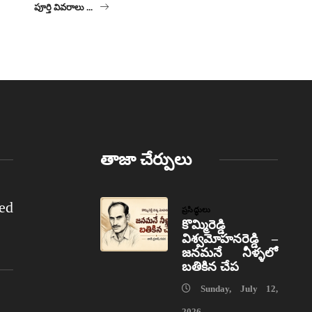
పూర్తి వివరాలు ...
తాజా చేర్పులు
ed
ప్రసిద్ధులు
కొమ్మిరెడ్డి
విశ్వమోహనరెడ్డి –
జనమనే నీళ్ళలో
బతికిన చేప
Sunday, July 12,
2026