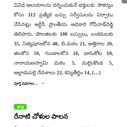
వివిధ ఆలయాలను దర్శించుకునే భక్తులకు సౌకర్యం
కోసం 312 ప్రత్యేక బస్సు సర్వీసులను ఏర్పాటు
చేసినట్లు ఆర్టీసీ ప్రాంతీయ అధికారి గోపినాథ్‌రెడ్డి
తెలిపారు. పొలతలకు 180 బస్సులు, లంకమలకు
35, నిత్యపూజకోన 40, బి.మఠం 21, అత్తిరాల 20,
తలకోన 10, గుండాలకోన 10, భానుకోట 10,
నారాయణస్వామి మఠం 5, మల్లెంకొండ 5,
అల్లాడుపల్లె దేవళాలు 22, కన్యతీర్థం 14, […]
పూర్తి వివరాలు ...
చరిత్ర
రేనాటి చోళుల పాలన