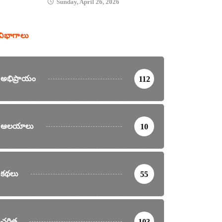
Sunday, April 26, 2026
విభాగాలు
అభిప్రాయం
112
ఆలయాలు
10
కథలు
55
చరిత్ర
103