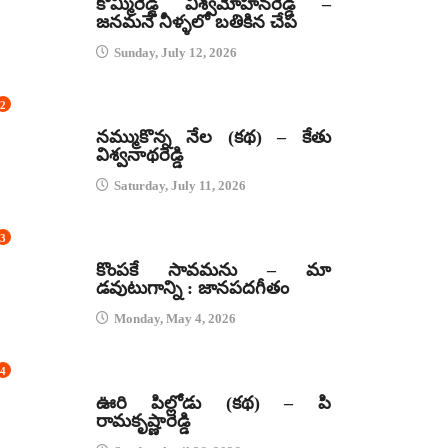
కొమ్మిరెడ్డి విశ్వమోహనరెడ్డి –
జనమనే నీళ్ళలో బతికిన చేప
Sunday, July 12, 2026
2
కథలు
నమ్ముకొన్న నేల (కథ) – కేతు
విశ్వనాథరెడ్డి
Saturday, July 11, 2026
3
జానపద గీతాలు
కొంపకే సావమను – మా
డవుటుగాన్ని : జానపదగీతం
Monday, May 4, 2026
4
కథలు
ఊరి పిల్లోడు (కథ) – పి
రామకృష్ణారెడ్డి