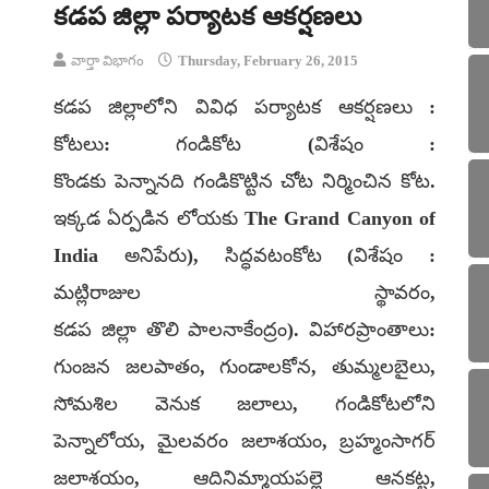
కడప జిల్లా పర్యాటక ఆకర్షణలు
వార్తా విభాగం
Thursday, February 26, 2015
కడప జిల్లాలోని వివిధ పర్యాటక ఆకర్షణలు :
కోటలు: గండికోట (విశేషం :
కొండకు పెన్నానది గండికొట్టిన చోట నిర్మించిన కోట.
ఇక్కడ ఏర్పడిన లోయకు The Grand Canyon of
India అనిపేరు), సిద్ధవటంకోట (విశేషం :
మట్లిరాజుల స్థావరం,
కడప జిల్లా తొలి పాలనాకేంద్రం). విహారప్రాంతాలు:
గుంజన జలపాతం, గుండాలకోన, తుమ్మలబైలు,
సోమశిల వెనుక జలాలు, గండికోటలోని
పెన్నాలోయ, మైలవరం జలాశయం, బ్రహ్మంసాగర్
జలాశయం, ఆదినిమ్మాయపల్లె ఆనకట్ట,