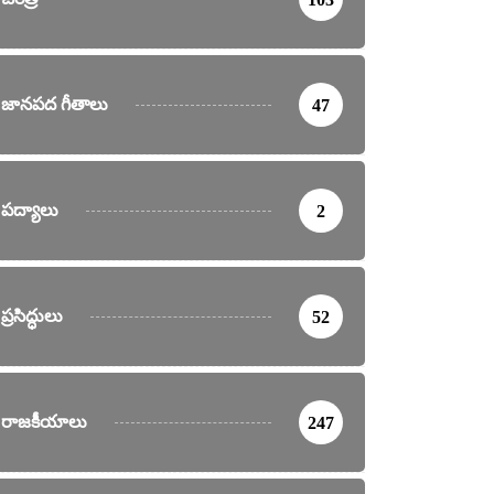
జానపద గీతాలు
47
పద్యాలు
2
ప్రసిద్ధులు
52
రాజకీయాలు
247