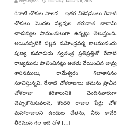
వార్తా విభాగం
Thursday, January 8, 2015
రేనాటి చోళుల పాలన – ఇతర విశేషములు రేనాటి
చోళులు మొదట పల్లవుల తరువాత బాదామి
చాళుక్యుల సామంతులుగా ఉన్నట్లు తెలుస్తుంది.
అయినప్పటికి పల్లవ మహేంద్రవర్మ కాలమునందు
పుణ్య కుమారుడు స్వతంత్ర ప్రతిప్రత్తితో రేనాటి
రాజ్యమును పాలించినట్లు అతడు వేయించిన తామ్ర
శాసనములు, రామేశ్వరం శిలాశాసనం
సూచిస్తున్నవి. రేనాటి చోళరాజులు తమను ప్రాచీన
చోళరాజు కరికాలునికి చెందినవారుగా
చెప్పుకొనుటవలన, కొందరి రాజుల పేర్లు చోళ
మహారాజులని ఉండుట చేతను, వీరు కావేరి
తీరమున గల ఆది చోళ […]