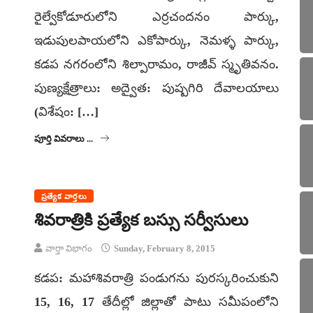
రైల్వేకోడూరులోని ఎర్రచందనం పార్కు,
ఇడుపులపాయలోని ఎకోపార్కు, నెమళ్ళ పార్కు,
కడప నగరంలోని శిల్పారామం, రాజీవ్ స్మృతివనం.
పుణ్యక్షేత్రాలు: అద్వైత: పుష్పగిరి దేవాలయాలు
(విశేషం: […]
పూర్తి వివరాలు ...
ప్రత్యేక వార్తలు
శివరాత్రికి ప్రత్యేక బస్సు సర్వీసులు
వార్తా విభాగం
Sunday, February 8, 2015
కడప: మహాశివరాత్రి పండుగను పురస్కరించుకుని
15, 16, 17 తేదీల్లో జిల్లాతో పాటు సమీపంలోని