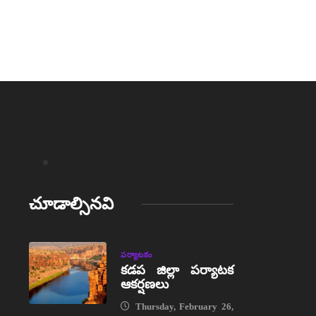
చూడాల్సినవి
పర్యాటకం
కడప జిల్లా పర్యాటక
ఆకర్షణలు
Thursday, February 26,