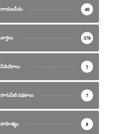
రాయలసీమ
40
వార్తలు
370
వీడియోలు
5
సాగునీటి పథకాలు
7
సాహిత్యం
8