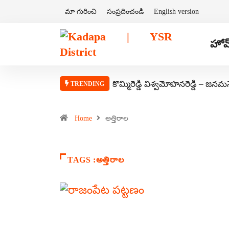
మా గురించి
సంప్రదించండి
English version
హోమ
కొమ్మిరెడ్డి విశ్వమోహనరెడ్డి – జనమ
TRENDING
Home
అత్తిరాల
TAGS :అత్తిరాల