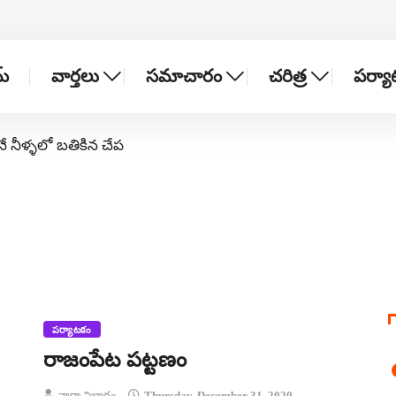
్
వార్తలు
సమాచారం
చరిత్ర
పర్య
నే నీళ్ళలో బతికిన చేప
పర్యాటకం
రాజంపేట పట్టణం
వార్తా విభాగం
Thursday, December 31, 2020