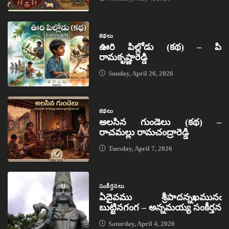
కథలు
ఊరి పిల్లోడు (కథ) – పి
రామకృష్ణారెడ్డి
Sunday, April 26, 2026
కథలు
అలసిన గుండెలు (కథ) –
రాచమల్లు రామచంద్రారెడ్డి
Tuesday, April 7, 2026
సంకీర్తనలు
ఏదైవము శ్రీపాదన్నఖమునఁ
బుట్టినగంగ – అన్నమయ్య సంకీర్తన
Saturday, April 4, 2026