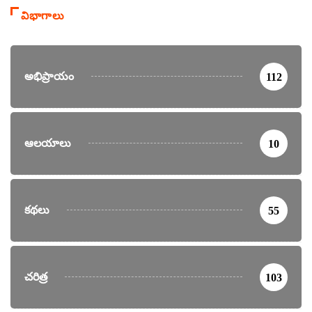
విభాగాలు
అభిప్రాయం
112
ఆలయాలు
10
కథలు
55
చరిత్ర
103