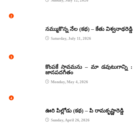
Sunday, July 12, 2026
2
కథలు
నమ్ముకొన్న నేల (కథ) – కేతు విశ్వనాథరెడ్డి
Saturday, July 11, 2026
3
జానపద గీతాలు
కొంపకే సావమను – మా డవుటుగాన్ని :
జానపదగీతం
Monday, May 4, 2026
4
కథలు
ఊరి పిల్లోడు (కథ) – పి రామకృష్ణారెడ్డి
Sunday, April 26, 2026