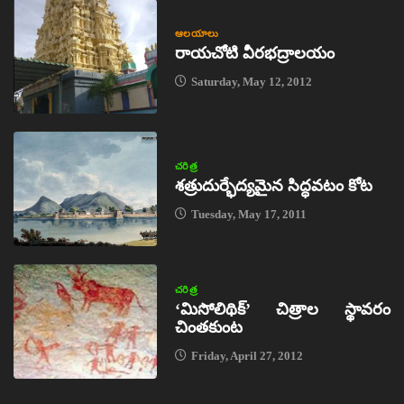
ఆలయాలు
రాయచోటి వీరభద్రాలయం
Saturday, May 12, 2012
చరిత్ర
శత్రుదుర్భేద్యమైన సిద్ధవటం కోట
Tuesday, May 17, 2011
చరిత్ర
‘మిసోలిథిక్‌’ చిత్రాల స్థావరం
చింతకుంట
Friday, April 27, 2012