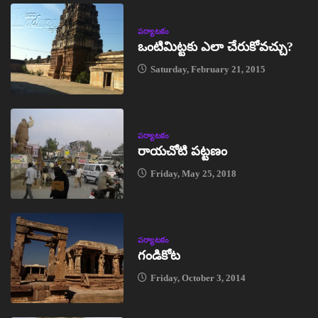
పర్యాటకం
ఒంటిమిట్టకు ఎలా చేరుకోవచ్చు?
Saturday, February 21, 2015
పర్యాటకం
రాయచోటి పట్టణం
Friday, May 25, 2018
పర్యాటకం
గండికోట
Friday, October 3, 2014