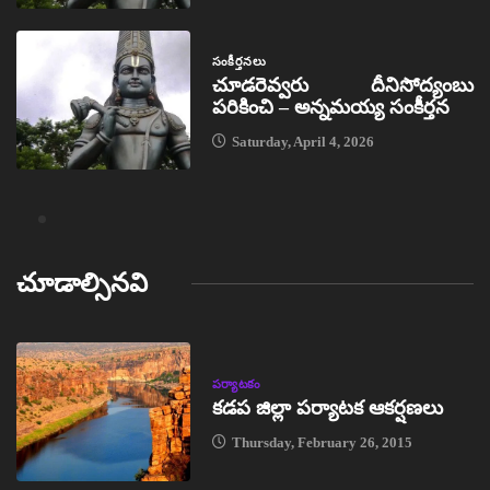
సంకీర్తనలు
చూడరెవ్వరు దీనిసోద్యంబు
పరికించి – అన్నమయ్య సంకీర్తన
Saturday, April 4, 2026
చూడాల్సినవి
పర్యాటకం
కడప జిల్లా పర్యాటక ఆకర్షణలు
Thursday, February 26, 2015