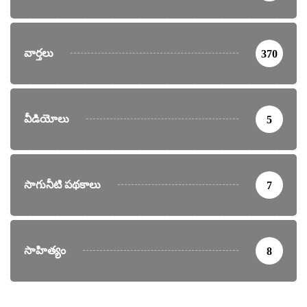
వార్తలు
370
వీడియోలు
5
సాగునీటి పథకాలు
7
సాహిత్యం
8