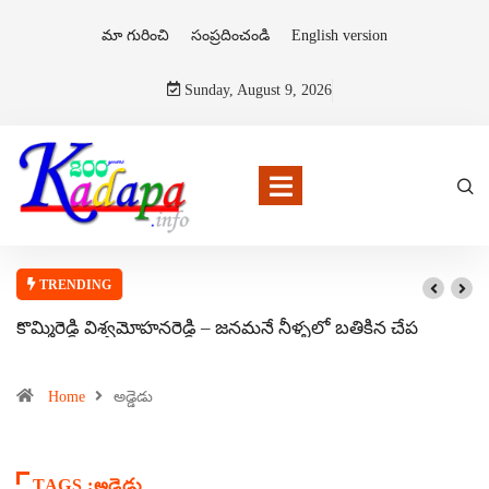
మా గురించి
సంప్రదించండి
English version
Sunday, August 9, 2026
TRENDING
కొమ్మిరెడ్డి విశ్వమోహనరెడ్డి – జనమనే నీళ్ళలో బతికిన చేప
Home
అడ్డెడు
TAGS :అడ్డెడు