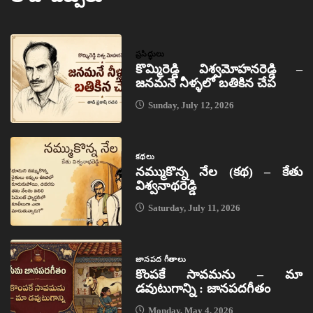
ప్రసిద్ధులు
కొమ్మిరెడ్డి విశ్వమోహనరెడ్డి –
జనమనే నీళ్ళలో బతికిన చేప
Sunday, July 12, 2026
కథలు
నమ్ముకొన్న నేల (కథ) – కేతు
విశ్వనాథరెడ్డి
Saturday, July 11, 2026
జానపద గీతాలు
కొంపకే సావమను – మా
డవుటుగాన్ని : జానపదగీతం
Monday, May 4, 2026