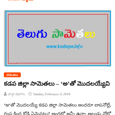
సామెతలు
కడప జిల్లా సామెతలు – ‘అ’తో మొదలయ్యేవి
వార్తా విభాగం
Sunday, February 4, 2018
‘అ‘తో మొదలయ్యే కడప జిల్లా సామెతలు అందరూ బాపనోల్లే,
గంప కింద కోడి ఏమైనట్లు? అంగట్లో అన్నీ ఉన్నా అల్లుడు నోట్లో