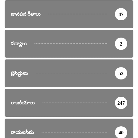
జానపద గీతాలు
47
పద్యాలు
2
ప్రసిద్ధులు
52
రాజకీయాలు
247
రాయలసీమ
40