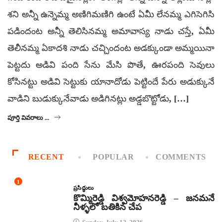
శని అన్నీ ఉన్నెమ్మ అణిగిమణిగి ఉంటే ఏమీ లేనమ్మ ఎగిసెగిసి
పడిందంట అన్నీ తెలిసినమ్మ అమావాస్య నాడు చస్తే, ఏమీ
తెలీనమ్మ ఏకాదశి నాడు చచ్చిందంట అడక్కుండా అమ్మయినా
పెట్టదు అడివి పంది సేను మేసి పొతే, ఊరపంది సెవులు
కోసినట్టు అడివి సెట్టుకు యానాదోడు పెట్టిందే పేరు అడుక్కునే
వాడిని బుడుక్కునేవాడు అడిగినట్లు అడ్డబొట్టోడు, […]
పూర్తి వివరాలు ...
RECENT
POPULAR
COMMENTS
1
ప్రసిద్ధులు
కొమ్మిరెడ్డి విశ్వమోహనరెడ్డి – జనమనే
నీళ్ళలో బతికిన చేప