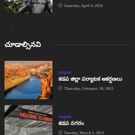
Saturday, April 4, 2026
చూడాల్సినవి
పర్యాటకం
కడప జిల్లా పర్యాటక ఆకర్షణలు
Thursday, February 26, 2015
పర్యాటకం
కడప నగరం
Tuesday, March 3, 2015