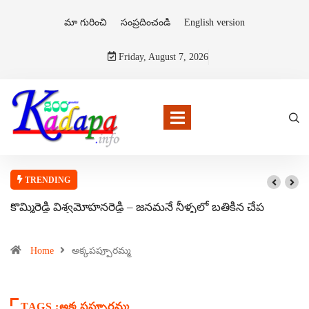
మా గురించి
సంప్రదించండి
English version
Friday, August 7, 2026
TRENDING
కొమ్మిరెడ్డి విశ్వమోహనరెడ్డి – జనమనే నీళ్ళలో బతికిన చేప
Home
అక్కపప్పూరమ్మ
TAGS :అక్కపప్పూరమ్మ