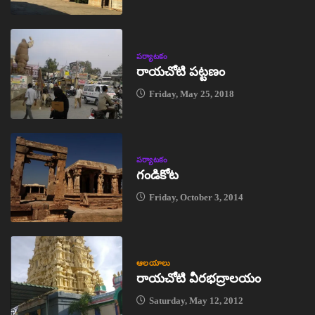
పర్యాటకం
రాయచోటి పట్టణం
Friday, May 25, 2018
పర్యాటకం
గండికోట
Friday, October 3, 2014
ఆలయాలు
రాయచోటి వీరభద్రాలయం
Saturday, May 12, 2012