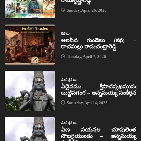
రామకృష్ణారెడ్డి
Sunday, April 26, 2026
కథలు
అలసిన గుండెలు (కథ) –
రాచమల్లు రామచంద్రారెడ్డి
Tuesday, April 7, 2026
సంకీర్తనలు
ఏదైవము శ్రీపాదన్నఖమునఁ
బుట్టినగంగ – అన్నమయ్య సంకీర్తన
Saturday, April 4, 2026
సంకీర్తనలు
ఏణ నయనల చూపులెంత
సొబగైయుండు – అన్నమయ్య