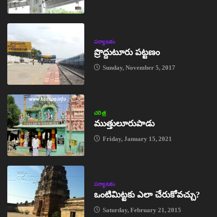
పర్యాటకం
ప్రొద్దుటూరు పట్టణం
Sunday, November 5, 2017
చరిత్ర
ముత్తులూరుపాడు
Friday, January 15, 2021
పర్యాటకం
ఒంటిమిట్టకు ఎలా చేరుకోవచ్చు?
Saturday, February 21, 2015