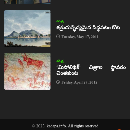
చరిత్ర
శత్రుదుర్భేద్యమైన సిద్ధవటం కోట
Tuesday, May 17, 2011
చరిత్ర
‘మిసోలిథిక్‌’ చిత్రాల స్థావరం
చింతకుంట
Friday, April 27, 2012
© 2025, kadapa.info. All rights reserved