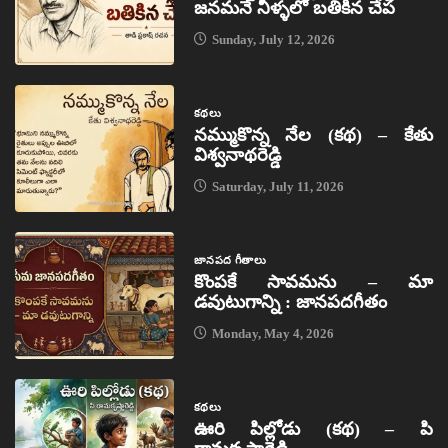
జనమనే నీళ్ళలో బతికిన చేప
Sunday, July 12, 2026
కథలు
నమ్ముకొన్న నేల (కథ) – కేతు
విశ్వనాథరెడ్డి
Saturday, July 11, 2026
జానపద గీతాలు
కొంపకే సావమను – మా
డవుటుగాన్ని : జానపదగీతం
Monday, May 4, 2026
కథలు
ఊరి పిల్లోడు (కథ) – పి