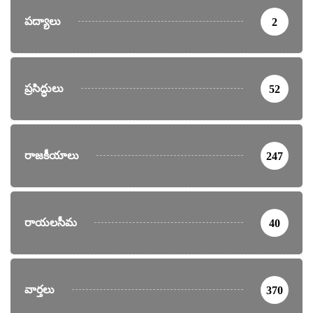
పద్యాలు
2
ప్రసిద్ధులు
52
రాజకీయాలు
247
రాయలసీమ
40
వార్తలు
370