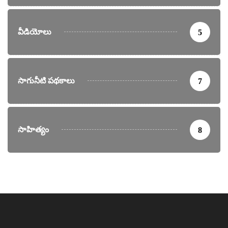
వీడియోలు
5
సాగునీటి పథకాలు
7
సాహిత్యం
8