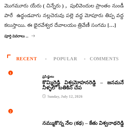
మొగమూరు యేరు ( చిన్నేరు ) , పులివెందుల ప్రాంతం నుండీ
పారే ఉద్ధండవాగు నల్లచెరువు పల్లె వద్ద మోపూరు తిప్ప వద్ద
కలుస్తాయి. ఈ భైరవేశ్వర దేవాలయం త్రివేణీ సంగమ […]
పూర్తి వివరాలు ...
RECENT
POPULAR
COMMENTS
1
ప్రసిద్ధులు
కొమ్మిరెడ్డి విశ్వమోహనరెడ్డి – జనమనే
నీళ్ళలో బతికిన చేప
Sunday, July 12, 2026
2
కథలు
నమ్ముకొన్న నేల (కథ) – కేతు విశ్వనాథరెడ్డి