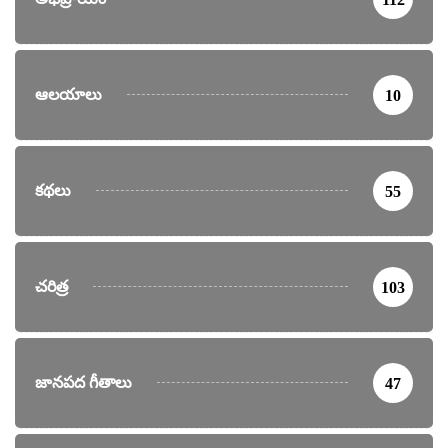
ఆలయాలు
10
కథలు
55
చరిత్ర
103
జానపద గీతాలు
47