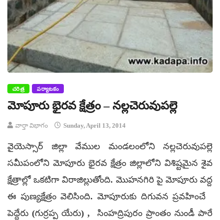
చరిత్ర
పర్యాటకం
మోపూరు భైరవ క్షేత్రం – నల్లచెరువుపల్లె
వార్తా విభాగం
Sunday, April 13, 2014
వైయెస్సార్ జిల్లా వేముల మండలంలోని నల్లచెరువుపల్లె
సమీపంలోని మోపూరు భైరవ క్షేత్రం జిల్లాలోని విశిష్టమైన శైవ
క్షేత్రాల్లో ఒకటిగా విరాజిల్లుతోంది. మొహనగిరి పై మోపూరు వద్ద
ఈ పుణ్యక్షేత్రం వెలిసింది. మోపూరుకు దిగువన ప్రవహించే
పెద్దేరు (గుర్రప్ప యేరు) , సింహద్రిపురం ప్రాంతం నుండీ పారే