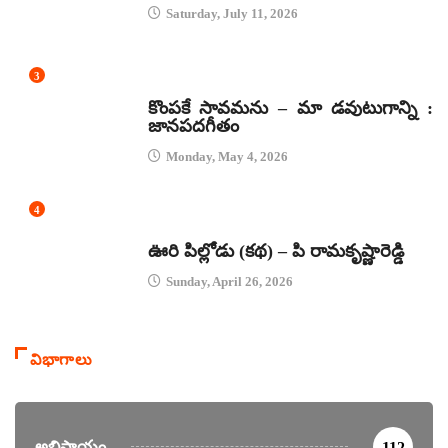
Saturday, July 11, 2026
3
జానపద గీతాలు
కొంపకే సావమను – మా డవుటుగాన్ని :
జానపదగీతం
Monday, May 4, 2026
4
కథలు
ఊరి పిల్లోడు (కథ) – పి రామకృష్ణారెడ్డి
Sunday, April 26, 2026
విభాగాలు
అభిప్రాయం
112