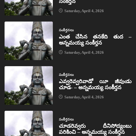
సంకీర్తన
Saturday, April 4, 2026
సంకీర్తనలు
ఎంత చేసిన తనకేది తుద –
అన్నమయ్య సంకీర్తన
Saturday, April 4, 2026
సంకీర్తనలు
ఎవ్వరెవ్వరివాడో యీ జీవుఁడు
చూడ- – అన్నమయ్య సంకీర్తన
Saturday, April 4, 2026
సంకీర్తనలు
చూడరెవ్వరు దీనిసోద్యంబు
పరికించి – అన్నమయ్య సంకీర్తన