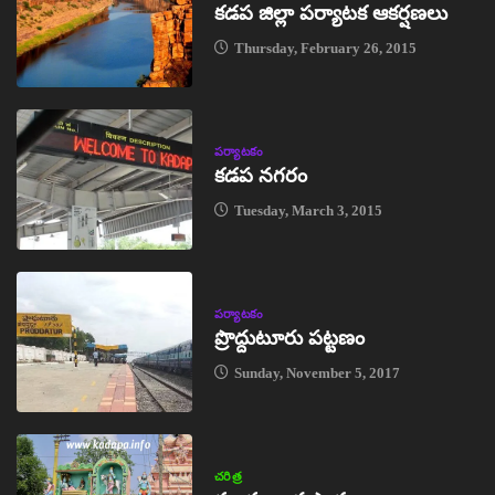
కడప జిల్లా పర్యాటక ఆకర్షణలు
Thursday, February 26, 2015
పర్యాటకం
కడప నగరం
Tuesday, March 3, 2015
పర్యాటకం
ప్రొద్దుటూరు పట్టణం
Sunday, November 5, 2017
చరిత్ర