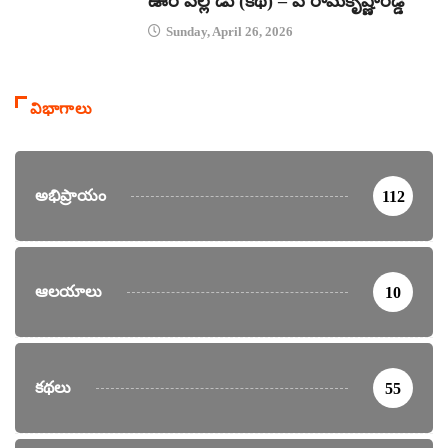
ఊరి పిల్లోడు (కథ) – పి రామకృష్ణారెడ్డి
Sunday, April 26, 2026
విభాగాలు
అభిప్రాయం
112
ఆలయాలు
10
కథలు
55