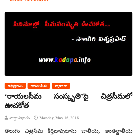
అభిప్రాయం
రాయలసీమ
వ్యాసాలు
‘రాయలసీమ సంస్కృతి’పై చిత్రసీమలో
ఊచకోత
వార్తా విభాగం
Monday, May 16, 2016
తెలుగు చిత్రసీమ కీర్తిబావుటాను జాతీయ, అంతర్జాతీయ