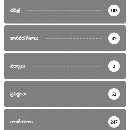
చరిత్ర
103
జానపద గీతాలు
47
పద్యాలు
2
ప్రసిద్ధులు
52
రాజకీయాలు
247