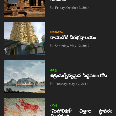
Friday, October 3, 2014
ఆలయాలు
రాయచోటి వీరభద్రాలయం
Saturday, May 12, 2012
చరిత్ర
శత్రుదుర్భేద్యమైన సిద్ధవటం కోట
Tuesday, May 17, 2011
చరిత్ర
‘మిసోలిథిక్‌’ చిత్రాల స్థావరం