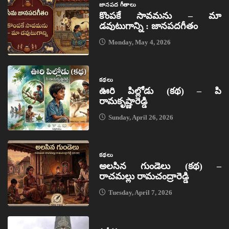
జానపద గీతాలు
కొంపకే సావమను – మా
డవుటుగాన్ని : జానపదగీతం
Monday, May 4, 2026
కథలు
ఊరి పిల్లోడు (కథ) – పి
రామకృష్ణారెడ్డి
Sunday, April 26, 2026
కథలు
అలసిన గుండెలు (కథ) –
రాచమల్లు రామచంద్రారెడ్డి
Tuesday, April 7, 2026