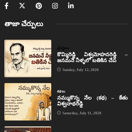
తాజా చేర్పులు
ప్రసిద్ధులు
కొమ్మిరెడ్డి విశ్వమోహనరెడ్డి –
జనమనే నీళ్ళలో బతికిన చేప
Sunday, July 12, 2026
కథలు
నమ్ముకొన్న నేల (కథ) – కేతు
విశ్వనాథరెడ్డి
Saturday, July 11, 2026