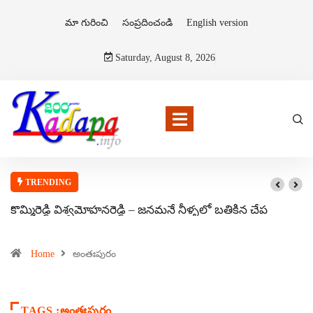
మా గురించి
సంప్రదించండి
English version
Saturday, August 8, 2026
TRENDING
కొమ్మిరెడ్డి విశ్వమోహనరెడ్డి – జనమనే నీళ్ళలో బతికిన చేప
Home
అంతఃపురం
TAGS :అంతఃపురం