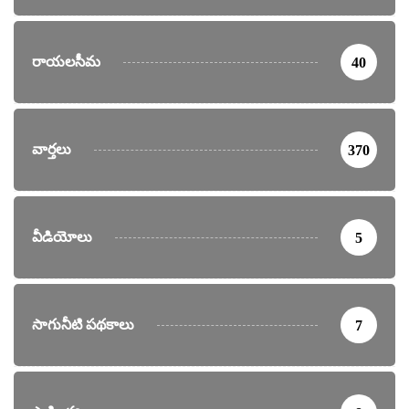
రాయలసీమ
40
వార్తలు
370
వీడియోలు
5
సాగునీటి పథకాలు
7