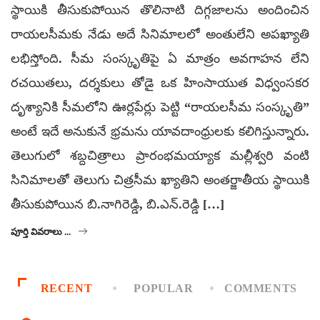
స్థాయికి తీసుకుపోయిన తొలినాటి దిగ్గజాలను అందించిన
రాయలసీమకు నేడు అదే సినిమాలలో అంతులేని అపఖ్యాతి
లభిస్తోంది. సీమ సంస్కృతిపై ఏ మాత్రం అవగాహన లేని
రచయితలు, దర్శకులు తోడై ఒక హింసాయుత విధ్వంసకర
దృశ్యానికి సీమలోని ఊర్లపేర్లు పెట్టి “రాయలసీమ సంస్కృతి”
అంటే ఇదే అనుకునే భ్రమను యావదాంధ్రులకు కలిగిస్తున్నారు.
తెలుగులో శబ్దచిత్రాలు ప్రారంభమయ్యాక మల్లీశ్వరి వంటి
సినిమాలతో తెలుగు చిత్రసీమ ఖ్యాతిని అంతర్జాతీయ స్థాయికి
తీసుకుపోయిన బి.నాగిరెడ్డి, బి.ఎన్.రెడ్డి […]
పూర్తి వివరాలు ...
RECENT
POPULAR
COMMENTS