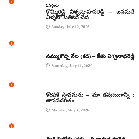
1
ప్రసిద్ధులు
కొమ్మిరెడ్డి విశ్వమోహనరెడ్డి – జనమనే
నీళ్ళలో బతికిన చేప
Sunday, July 12, 2026
2
కథలు
నమ్ముకొన్న నేల (కథ) – కేతు విశ్వనాథరెడ్డి
Saturday, July 11, 2026
3
జానపద గీతాలు
కొంపకే సావమను – మా డవుటుగాన్ని :
జానపదగీతం
Monday, May 4, 2026
4
కథలు