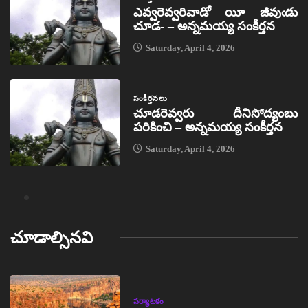
ఎవ్వరెవ్వరివాడో యీ జీవుఁడు
చూడ- – అన్నమయ్య సంకీర్తన
Saturday, April 4, 2026
సంకీర్తనలు
చూడరెవ్వరు దీనిసోద్యంబు
పరికించి – అన్నమయ్య సంకీర్తన
Saturday, April 4, 2026
చూడాల్సినవి
పర్యాటకం