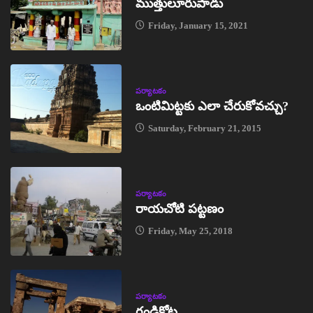
ముత్తులూరుపాడు
Friday, January 15, 2021
పర్యాటకం
ఒంటిమిట్టకు ఎలా చేరుకోవచ్చు?
Saturday, February 21, 2015
పర్యాటకం
రాయచోటి పట్టణం
Friday, May 25, 2018
పర్యాటకం
గండికోట