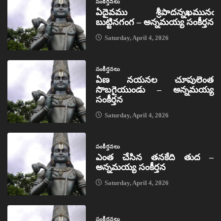
సంకీర్తనలు
ఏదైవము శ్రీపాదన్నఖమునఁ
బుట్టినగంగ – అన్నమయ్య సంకీర్తన
Saturday, April 4, 2026
సంకీర్తనలు
ఏణ నయనల చూపులెంత
సొబగైయుండు – అన్నమయ్య
సంకీర్తన
Saturday, April 4, 2026
సంకీర్తనలు
ఎంత చేసిన తనకేది తుద –
అన్నమయ్య సంకీర్తన
Saturday, April 4, 2026
సంకీర్తనలు