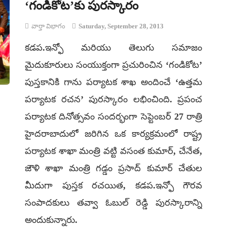
‘గండికోట’కు పురస్కారం
వార్తా విభాగం
Saturday, September 28, 2013
కడప.ఇన్ఫో మరియు తెలుగు సమాజం
మైదుకూరులు సంయుక్తంగా ప్రచురించిన ‘గండికోట’
పుస్తకానికి గాను పర్యాటక శాఖ అందించే ‘ఉత్తమ
పర్యాటక రచన’ పురస్కారం లభించింది. ప్రపంచ
పర్యాటక దినోత్సవం సందర్భంగా సెప్టెంబర్ 27 రాత్రి
హైదరాబాదులో జరిగిన ఒక కార్యక్రమంలో రాష్ట్ర
పర్యాటక శాఖా మంత్రి వట్టి వసంత కుమార్, చేనేత,
జౌళి శాఖా మంత్రి గడ్డం ప్రసాద్ కుమార్ చేతుల
మీదుగా పుస్తక రచయిత, కడప.ఇన్ఫో గౌరవ
సంపాదకులు తవ్వా ఓబుల్ రెడ్డి పురస్కారాన్ని
అందుకున్నారు.