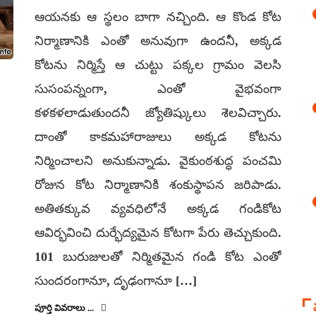
ఆయనకు ఆ స్థలం బాగా నచ్చింది. ఆ కొండ కోట
నిర్మాణానికి ఎంతో అనువుగా ఉందనీ, అక్కడ
కోటను నిర్మిస్తే ఆ చుట్టు పక్కల గ్రామం వెలసి
సుసంపన్నంగా, ఎంతో వైభవంగా
కళకళలాడుతుందనీ జ్యోతిష్కులు శెలవిచ్చారు.
దాంతో కాకమహారాజులు అక్కడ కోటను
నిర్మించాలని అనుకున్నాడు. వైకుంఠశుద్ధ పంచమి
రోజున కోట నిర్మాణానికి శంకుస్థాపన జరిపాడు.
అతితక్కువ వ్యవధిలోనే అక్కడ గండికోట
ఆవిర్భవించి దుర్భేద్యమైన కోటగా పేరు తెచ్చుకుంది.
101 బురుజులతో నిర్మితమైన గండి కోట ఎంతో
సుందరంగానూ, దృఢంగానూ […]
పూర్తి వివరాలు ...