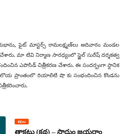
ను, ఫైట్‌ మాస్టర్స్‌ రామలక్ష్మణ్‌లు అదివారం మండల
ేశారు. మా టివి నిర్మాణ సారధ్యంలొ స్టైల్‌ సురేష్‌ దర్శకత్వ
భందించిన ఎపొసిడ్‌ చిత్రీకరణ చేశారు. ఈ సందర్బంగా స్దానిక
ొయ ప్రాంతంలొ రియాలిటి షొ కు సంభందించిన కొండను
ిత్రీకరించారు.
కథలు
తాకట్టు (కథ) – సొదుం జయరాం