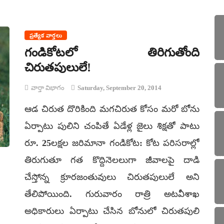
ప్రత్యేక వార్తలు
గండికోటలో తిరిగుతోంది
చిరుతపులులే!
వార్తా విభాగం
Saturday, September 20, 2014
ఆడ చిరుత దొరికింది మగచిరుత కోసం మరో బోను
ఏర్పాటు పులిని చంపితే ఏడేళ్ల జైలు శిక్షతో పాటు
రూ. 25లక్షల జరిమానా గండికోట: కోట పరిసరాల్లో
తిరుగుతూ గత కొద్దినెలలుగా జీవాలపై దాడి
చేస్తోన్న క్రూరజంతువులు చిరుతపులులే అని
తేలిపోయింది. గురువారం రాత్రి అటవీశాఖ
అధికారులు ఏర్పాటు చేసిన బోనులో చిరుతపులి