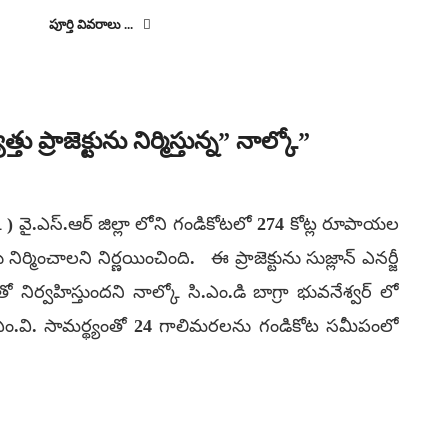
పూర్తి వివరాలు ...
 ప్రాజెక్టును నిర్మిస్తున్న” నాల్కో”
) వై.ఎస్.ఆర్ జిల్లా లోని గండికోటలో 274 కోట్ల రూపాయల
ిర్మించాలని నిర్ణయించింది. ఈ ప్రాజెక్టును సుజ్లాన్ ఎనర్జీ
ిర్వహిస్తుందని నాల్కో సి.ఎం.డి బాగ్రా భువనేశ్వర్ లో
2.1 ఎం.వి. సామర్థ్యంతో 24 గాలిమరలను గండికోట సమీపంలో