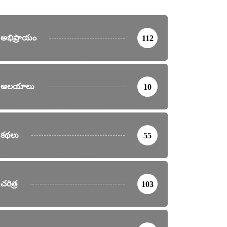
అభిప్రాయం
112
ఆలయాలు
10
కథలు
55
చరిత్ర
103