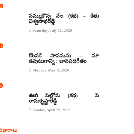
2
కథలు
నమ్ముకొన్న నేల (కథ) – కేతు
విశ్వనాథరెడ్డి
Saturday, July 11, 2026
3
జానపద గీతాలు
కొంపకే సావమను – మా
డవుటుగాన్ని : జానపదగీతం
Monday, May 4, 2026
4
కథలు
ఊరి పిల్లోడు (కథ) – పి
రామకృష్ణారెడ్డి
Sunday, April 26, 2026
విభాగాలు