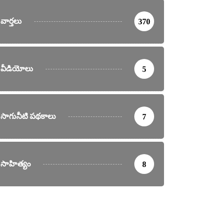
వార్తలు
370
వీడియోలు
5
సాగునీటి పథకాలు
7
సాహిత్యం
8