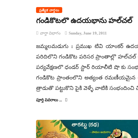
ప్రత్యేక వార్తలు
గండికొటలొ ఉదయభాను హల్‌చల్‌
వార్తా విభాగం
Sunday, June 19, 2011
జమ్మలమడుగు : ప్రముఖ టివి యాంకర్‌ ఉదయభా
పరిదిలొని గండికొట పరిసర ప్రాంతాల్లొ హల్‌చల్‌ చ
పర్యవేక్షణలొ ధండర్‌ స్టార్‌ రియాలీటి షొ కు సం
గండికొట ప్రాంతంలొని అత్యంత రమణీయమైన ల
త్రాడుతొ పట్టుకొని పైకి వెళ్ళే వాటికి సంభందించి చ
పూర్తి వివరాలు ...