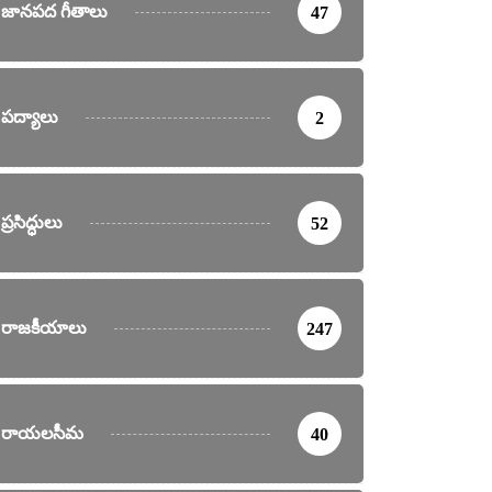
జానపద గీతాలు
47
పద్యాలు
2
ప్రసిద్ధులు
52
రాజకీయాలు
247
రాయలసీమ
40