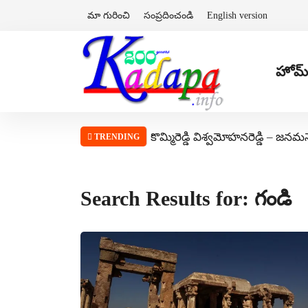
మా గురించి
సంప్రదించండి
English version
హోమ్
కొమ్మిరెడ్డి విశ్వమోహనరెడ్డి – జనమ
TRENDING
Search Results for: గండి