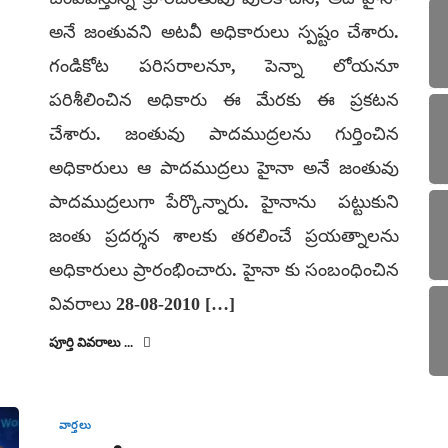
అనే జంతువని అటవీ అధికారులు స్పష్టం చేశారు.
గండికోట పరిసరాలనూ, పెన్నా లోయనూ
పరిశీలించిన అధికారు ఈ మేరకు ఈ ప్రకటన
చేశారు. జంతువు పాదముద్రలను గుర్తించిన
అధికారులు ఆ పాదముద్రలు హైనా అనే జంతువు
పాదముద్రలుగా పేర్కొన్నారు. హైనాను పట్టుకుని
జంతు ప్రదర్శన శాలకు తరలించే ప్రయత్నాలను
అధికారులు ప్రారంభించారు. హైనా కు సంబంధించిన
వివరాలు 28-08-2010 […]
పూర్తి వివరాలు ...
వార్తలు