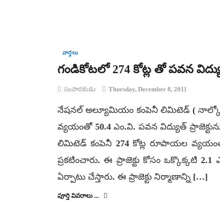
వార్తలు
గండికోటలో 274 కోట్ల తో పవన విద్యుత్తు
సంపాదకుడు
Thursday, December 8, 2011
నేషనల్ అల్యూమియం కంపెనీ లిమిటెడ్ ( నాల్కో 
వ్యయంతో 50.4 ఎం.వి. పవన విద్యుత్ ప్రాజెక్టును న
లిమిటెడ్ కంపెనీ 274 కోట్ల రూపాయల వ్యయంతో న
ప్రకటించారు. ఈ ప్రాజెక్టు కోసం ఒక్కొక్కటి 
ఏర్పాటు చేస్తారు. ఈ ప్రాజెక్టు నిర్మాణాన్ని […]
పూర్తి వివరాలు ...