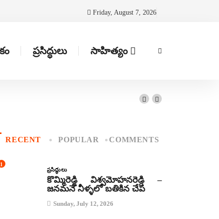
Friday, August 7, 2026
టకం
ప్రసిద్ధులు
సాహిత్యం
RECENT
POPULAR
COMMENTS
1
ప్రసిద్ధులు
కొమ్మిరెడ్డి విశ్వమోహనరెడ్డి –
జనమనే నీళ్ళలో బతికిన చేప
Sunday, July 12, 2026