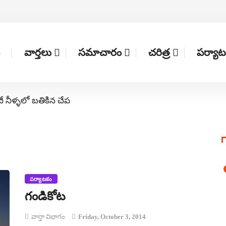
వార్తలు
సమాచారం
చరిత్ర
పర్యా
నే నీళ్ళలో బతికిన చేప
పర్యాటకం
గండికోట
వార్తా విభాగం
Friday, October 3, 2014