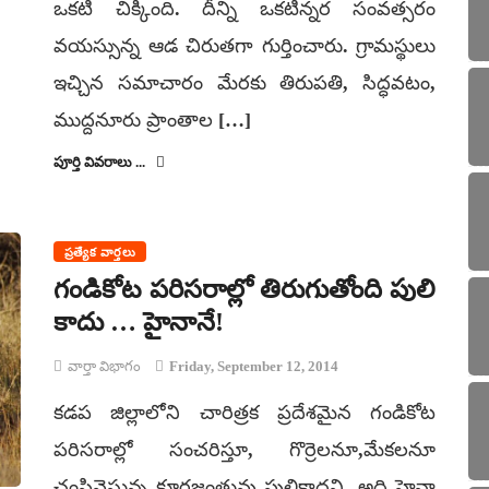
ఒకటి చిక్కింది. దీన్ని ఒకటిన్నర సంవత్సరం
వయస్సున్న ఆడ చిరుతగా గుర్తించారు. గ్రామస్థులు
ఇచ్చిన సమాచారం మేరకు తిరుపతి, సిద్ధవటం,
ముద్దనూరు ప్రాంతాల […]
పూర్తి వివరాలు ...
ప్రత్యేక వార్తలు
గండికోట పరిసరాల్లో తిరుగుతోంది పులి
కాదు … హైనానే!
వార్తా విభాగం
Friday, September 12, 2014
కడప జిల్లాలోని చారిత్రక ప్రదేశమైన గండికోట
పరిసరాల్లో సంచరిస్తూ, గొర్రెలనూ,మేకలనూ
చంపివెస్తున్న క్రూరజంతువు పులికాదని, అది హైనా