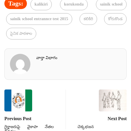
Tags:
kalikiri
korukonda
sainik school
sainik school entrannce test 2015
కలికిరి
కోరుకొండ
సైనిక పాఠశాల
వార్తా విభాగం
Previous Post
Next Post
గైర్హాజరుపై వైకాపా నేతల
చెక్కభజన