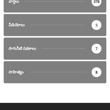
వార్తలు
370
వీడియోలు
5
సాగునీటి పథకాలు
7
సాహిత్యం
8