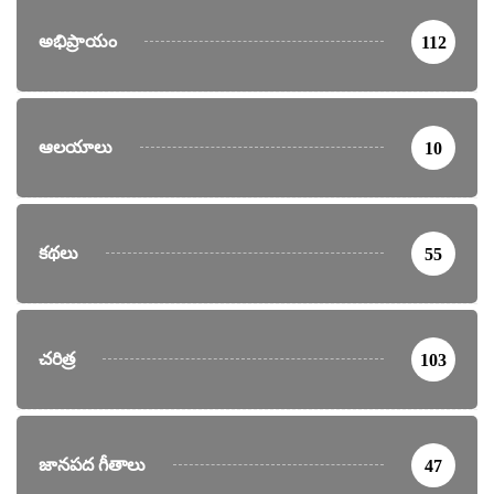
అభిప్రాయం
112
ఆలయాలు
10
కథలు
55
చరిత్ర
103
జానపద గీతాలు
47