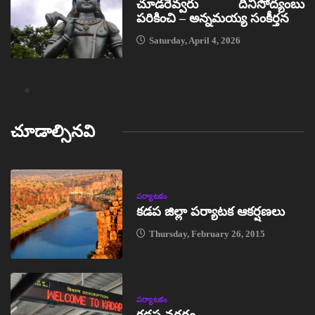
చూడరెవ్వరు దీనిసోద్యంబు
పరికించి – అన్నమయ్య సంకీర్తన
Saturday, April 4, 2026
చూడాల్సినవి
పర్యాటకం
కడప జిల్లా పర్యాటక ఆకర్షణలు
Thursday, February 26, 2015
పర్యాటకం