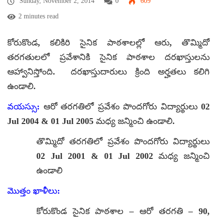
Sunday, November 2, 2014
0
609
2 minutes read
కోరుకొండ, కలికిరి సైనిక పాఠశాలల్లో ఆరు, తొమ్మిదో
తరగతులలో ప్రవేశానికి సైనిక పాఠశాల దరఖాస్తులను
ఆహ్వానిస్తోంది. దరఖాస్తుదారులు క్రింది అర్హతలు కలిగి
ఉండాలి.
వయస్సు:
ఆరో తరగతిలో ప్రవేశం పొందగోరు విద్యార్థులు 02
Jul 2004 & 01 Jul 2005 మధ్య జన్మించి ఉండాలి.
తొమ్మిదో తరగతిలో ప్రవేశం పొందగోరు విద్యార్థులు
02 Jul 2001 & 01 Jul 2002 మధ్య జన్మించి
ఉండాలి
మొత్తం ఖాళీలు:
కోరుకొండ సైనిక పాఠశాల – ఆరో తరగతి – 90,