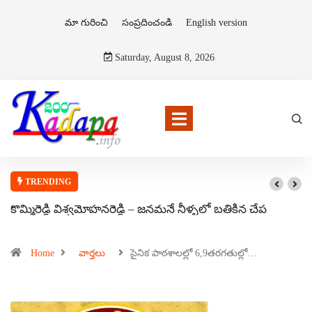
మా గురించి
సంప్రదించండి
English version
Saturday, August 8, 2026
TRENDING
కొమ్మిరెడ్డి విశ్వమోహనరెడ్డి – జనమనే నీళ్ళలో బతికిన చేప
Home
వార్తలు
సైనిక పాఠశాలల్లో 6,9తరగతుల్లో…