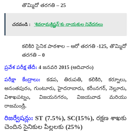
తొమ్మిదో తరగతి – 25
చదవండి :
'శివరామక్రిష్ణన్'కు నాయకుల నివేదనలు
కలికిరి సైనిక పాఠశాల – ఆరో తరగతి -125, తొమ్మిదో
తరగతి – 0
ప్రవేశ పరీక్ష తేదీ:
4 జనవరి 2015 (ఆదివారం)
పరీక్షా కేంద్రాలు:
కడప, తిరుపతి, కలికిరి, కర్నూలు,
అనంతపురం, గుంటూరు, హైదరాబాదు, కరీంనగర్, నెల్లూరు,
విశాఖపట్నం, విజయనగరం, విజయవాడ మరియు
రాజమండ్రి.
రిజర్వేషన్లు:
ST (7.5%), SC(15%), రక్షణ శాఖకు
చెందిన సైనికుల పిల్లలకు (25%)