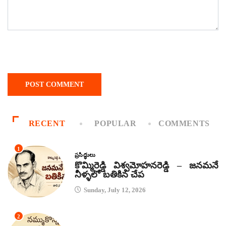
RECENT
POPULAR
COMMENTS
1
ప్రసిద్ధులు
కొమ్మిరెడ్డి విశ్వమోహనరెడ్డి – జనమనే
నీళ్ళలో బతికిన చేప
Sunday, July 12, 2026
2