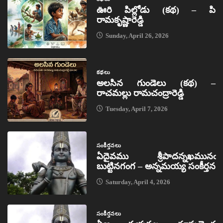
ఊరి పిల్లోడు (కథ) – పి
రామకృష్ణారెడ్డి
Sunday, April 26, 2026
కథలు
అలసిన గుండెలు (కథ) –
రాచమల్లు రామచంద్రారెడ్డి
Tuesday, April 7, 2026
సంకీర్తనలు
ఏదైవము శ్రీపాదన్నఖమునఁ
బుట్టినగంగ – అన్నమయ్య సంకీర్తన
Saturday, April 4, 2026
సంకీర్తనలు