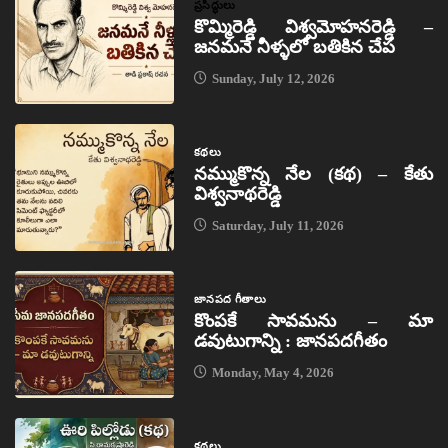
ప్రసిద్ధులు
కొమ్మిరెడ్డి విశ్వమోహనరెడ్డి –
జనమనే నీళ్ళలో బతికిన చేప
Sunday, July 12, 2026
కథలు
నమ్ముకొన్న నేల (కథ) – కేతు
విశ్వనాథరెడ్డి
Saturday, July 11, 2026
జానపద గీతాలు
కొంపకే సావమను – మా
డవుటుగాన్ని : జానపదగీతం
Monday, May 4, 2026
కథలు