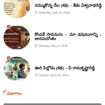
కథలు
నమ్ముకొన్న నేల (కథ) – కేతు విశ్వనాథరెడ్డి
Saturday, July 11, 2026
3
జానపద గీతాలు
కొంపకే సావమను – మా డవుటుగాన్ని :
జానపదగీతం
Monday, May 4, 2026
4
కథలు
ఊరి పిల్లోడు (కథ) – పి రామకృష్ణారెడ్డి
Sunday, April 26, 2026
విభాగాలు