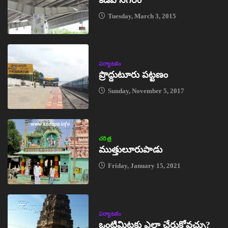
కడప నగరం
Tuesday, March 3, 2015
పర్యాటకం
ప్రొద్దుటూరు పట్టణం
Sunday, November 5, 2017
చరిత్ర
ముత్తులూరుపాడు
Friday, January 15, 2021
పర్యాటకం
ఒంటిమిట్టకు ఎలా చేరుకోవచ్చు?