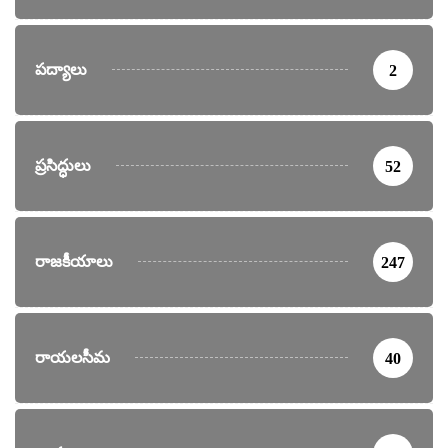
పద్యాలు
2
ప్రసిద్ధులు
52
రాజకీయాలు
247
రాయలసీమ
40