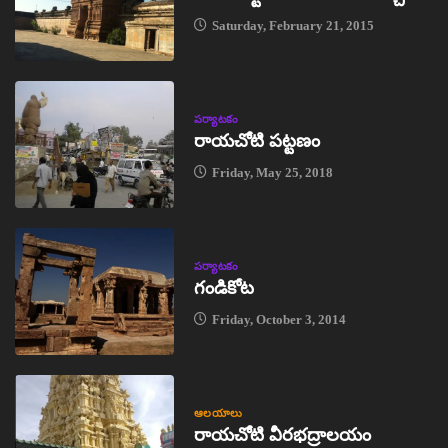
Saturday, February 21, 2015
పర్యాటకం
రాయచోటి పట్టణం
Friday, May 25, 2018
పర్యాటకం
గండికోట
Friday, October 3, 2014
ఆలయాలు
రాయచోటి వీరభద్రాలయం