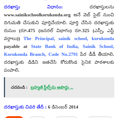
దరఖాస్తు విధానం:
దరఖాస్తులను
www.sainikschoolkorukonda.org అనే వెబ్ సైట్ నుంచి
దిగుమతి చేసుకుని పూర్తిచేయాలి. పూర్తి చేసిన దరఖాస్తుకు
రుసుం (రూ.475 (జనరల్ విభాగం) రూ.325 (ఎస్సీ, ఎస్టీ
వర్గాలు))
The Principal, sainik school, korukonda
payable at
State Bank of India, Sainik School,
Korukonda Branch, Code No.2791
పేర డీడీ తీయాలి.
దరఖాస్తుకు డిడిని జతచేసి కోరుకొండ సైనిక పాఠశాలకు
పంపాలి.
చదవండి :
బ్రహ్మణి స్టీల్స్‌ను ఆపొద్దు ...
దరఖాస్తుకు చివరి తేదీ :
6 డిసెంబర్ 2014