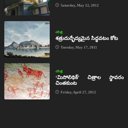
Saturday, May 12, 2012
చరిత్ర
శత్రుదుర్భేద్యమైన సిద్ధవటం కోట
Tuesday, May 17, 2011
చరిత్ర
‘మిసోలిథిక్‌’ చిత్రాల స్థావరం
చింతకుంట
Friday, April 27, 2012