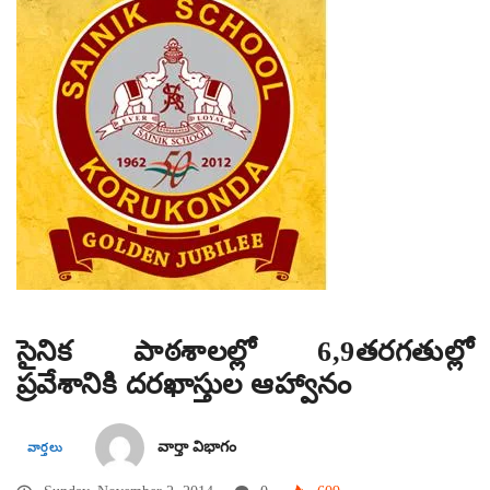
సైనిక పాఠశాలల్లో 6,9తరగతుల్లో
ప్రవేశానికి దరఖాస్తుల ఆహ్వానం
వార్తా విభాగం
వార్తలు