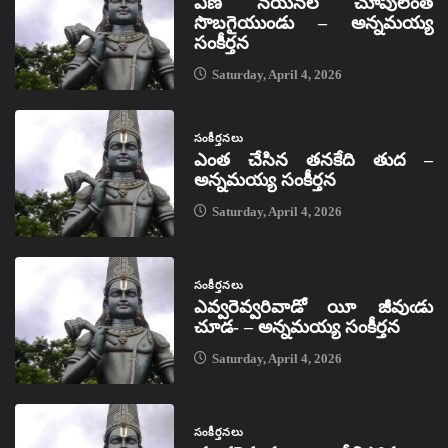
ఏణ నయనల చూపులెంత
సొబగైయుండు – అన్నమయ్య
సంకీర్తన
Saturday, April 4, 2026
సంకీర్తనలు
ఎంత చేసిన తనకేది తుద –
అన్నమయ్య సంకీర్తన
Saturday, April 4, 2026
సంకీర్తనలు
ఎవ్వరెవ్వరివాడో యీ జీవుఁడు
చూడ- – అన్నమయ్య సంకీర్తన
Saturday, April 4, 2026
సంకీర్తనలు