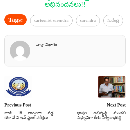
అభినందనలు!!
Tags:
cartoonist surendra
surendra
సురేంద్ర
వార్తా విభాగం
Previous Post
Next Post
జూన్ 1కి వాయిదా పడ్డ
భాషల అభివృద్ధి మండలి
యో.వే.వి ఇన్ స్టంట్ పరీక్షలు
సభ్యునిగా కేతు విశ్వనాథరెడ్డి