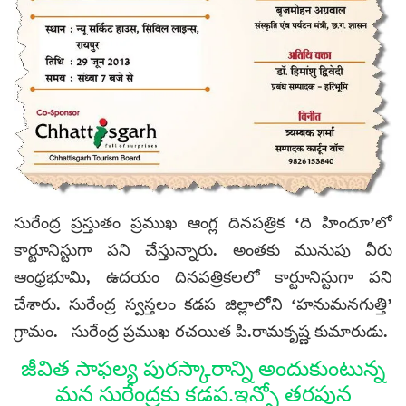
సురేంద్ర ప్రస్తుతం ప్రముఖ ఆంగ్ల దినపత్రిక ‘ది హిందూ’లో
కార్టూనిస్టుగా పని చేస్తున్నారు. అంతకు మునుపు వీరు
ఆంధ్రభూమి, ఉదయం దినపత్రికలలో కార్టూనిస్టుగా పని
చేశారు. సురేంద్ర స్వస్తలం కడప జిల్లాలోని ‘హనుమనగుత్తి’
గ్రామం. సురేంద్ర ప్రముఖ రచయిత పి.రామకృష్ణ కుమారుడు.
జీవిత సాఫల్య పురస్కారాన్ని అందుకుంటున్న
మన సురేంద్రకు కడప.ఇన్ఫో తరపున