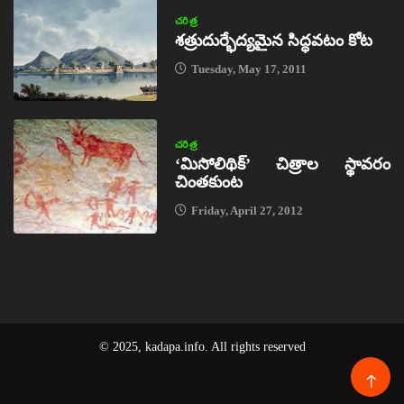
చరిత్ర
శత్రుదుర్భేద్యమైన సిద్ధవటం కోట
Tuesday, May 17, 2011
చరిత్ర
‘మిసోలిథిక్‌’ చిత్రాల స్థావరం
చింతకుంట
Friday, April 27, 2012
© 2025, kadapa.info. All rights reserved