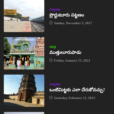
పర్యాటకం
ప్రొద్దుటూరు పట్టణం
Sunday, November 5, 2017
చరిత్ర
ముత్తులూరుపాడు
Friday, January 15, 2021
పర్యాటకం
ఒంటిమిట్టకు ఎలా చేరుకోవచ్చు?
Saturday, February 21, 2015