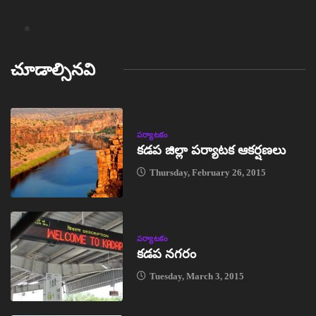
చూడాల్సినవి
పర్యాటకం
కడప జిల్లా పర్యాటక ఆకర్షణలు
Thursday, February 26, 2015
పర్యాటకం
కడప నగరం
Tuesday, March 3, 2015