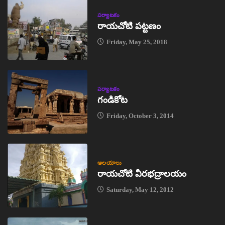
పర్యాటకం
రాయచోటి పట్టణం
Friday, May 25, 2018
పర్యాటకం
గండికోట
Friday, October 3, 2014
ఆలయాలు
రాయచోటి వీరభద్రాలయం
Saturday, May 12, 2012