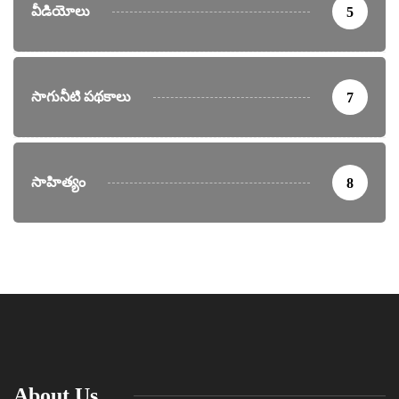
వీడియోలు
5
సాగునీటి పథకాలు
7
సాహిత్యం
8
About Us