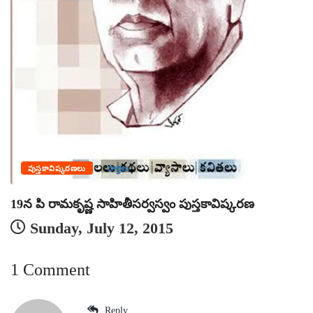
పుస్తకావిష్కరణలు
వార్తలు
19న పి రామకృష్ణ సాహితీసర్వస్వం పుస్తకావిష్కరణ
Sunday, July 12, 2015
1 Comment
Reply