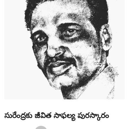
సురేంద్రకు జీవిత సాఫల్య పురస్కారం