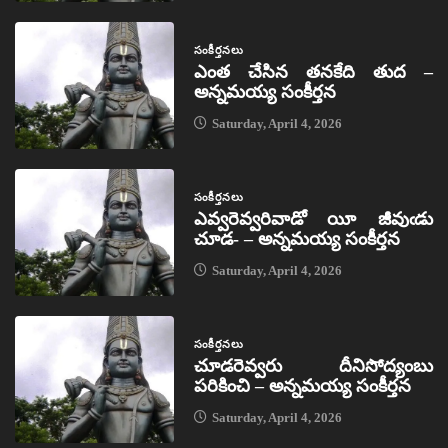
సంకీర్తనలు
ఎంత చేసిన తనకేది తుద –
అన్నమయ్య సంకీర్తన
Saturday, April 4, 2026
సంకీర్తనలు
ఎవ్వరెవ్వరివాడో యీ జీవుఁడు
చూడ- – అన్నమయ్య సంకీర్తన
Saturday, April 4, 2026
సంకీర్తనలు
చూడరెవ్వరు దీనిసోద్యంబు
పరికించి – అన్నమయ్య సంకీర్తన
Saturday, April 4, 2026