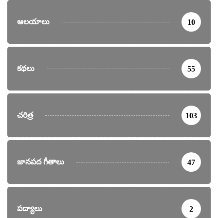
ఆలయాలు
10
కథలు
55
చరిత్ర
103
జానపద గీతాలు
47
పద్యాలు
2