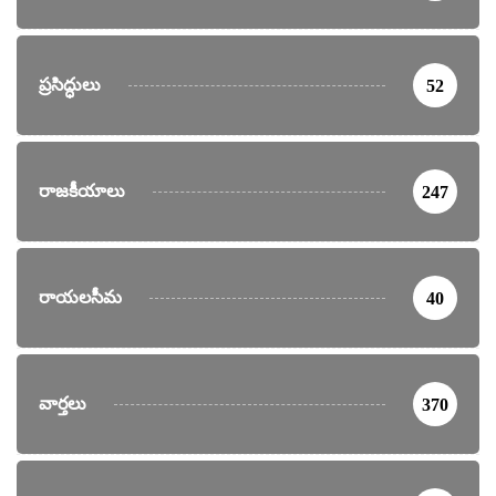
ప్రసిద్ధులు
52
రాజకీయాలు
247
రాయలసీమ
40
వార్తలు
370