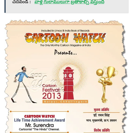
చదవండి :
వాళ్ల గులాములుగా బ్రతాకాల్సి వస్తుంది