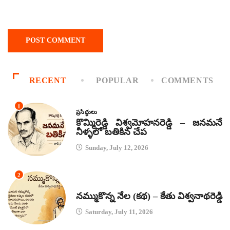
RECENT
POPULAR
COMMENTS
1
ప్రసిద్ధులు
కొమ్మిరెడ్డి విశ్వమోహనరెడ్డి – జనమనే
నీళ్ళలో బతికిన చేప
Sunday, July 12, 2026
2
కథలు
నమ్ముకొన్న నేల (కథ) – కేతు విశ్వనాథరెడ్డి
Saturday, July 11, 2026