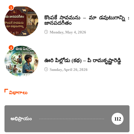
3
జానపద గీతాలు
కొంపకే సావమను – మా డవుటుగాన్ని :
జానపదగీతం
Monday, May 4, 2026
4
కథలు
ఊరి పిల్లోడు (కథ) – పి రామకృష్ణారెడ్డి
Sunday, April 26, 2026
విభాగాలు
అభిప్రాయం
112