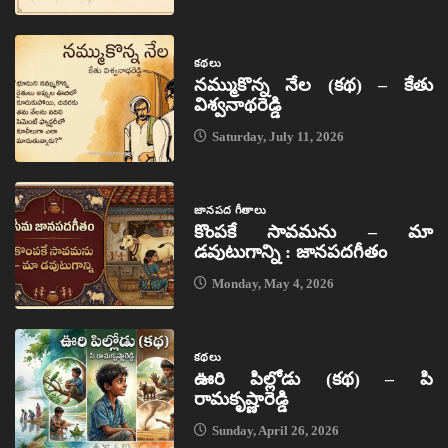
కథలు
నమ్ముకొన్న నేల (కథ) – కేతు
విశ్వనాథరెడ్డి
Saturday, July 11, 2026
జానపద గీతాలు
కొంపకే సావమను – మా
డవుటుగాన్ని : జానపదగీతం
Monday, May 4, 2026
కథలు
ఊరి పిల్లోడు (కథ) – పి
రామకృష్ణారెడ్డి
Sunday, April 26, 2026