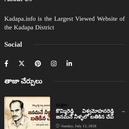
Kadapa.info is the Largest Viewed Website of
the Kadapa District
Social
తాజా చేర్పులు
ప్రసిద్ధులు
కొమ్మిరెడ్డి విశ్వమోహనరెడ్డి –
జనమనే నీళ్ళలో బతికిన చేప
Sunday, July 12, 2026