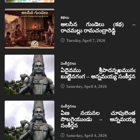
కథలు
అలసిన గుండెలు (కథ) –
రాచమల్లు రామచంద్రారెడ్డి
Tuesday, April 7, 2026
సంకీర్తనలు
ఏదైవము శ్రీపాదన్నఖమునఁ
బుట్టినగంగ – అన్నమయ్య సంకీర్తన
Saturday, April 4, 2026
సంకీర్తనలు
ఏణ నయనల చూపులెంత
సొబగైయుండు – అన్నమయ్య
సంకీర్తన
Saturday, April 4, 2026