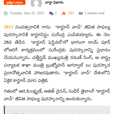
వార్తా విభాగం
ప్రత్యేక వార్తలు
Tuesday, June 25, 2013
1
543
1 minute read
2013
సంవత్సరానికి గాను ‘కార్టూన్ వాచ్’ జీవిత సాఫల్య
పురస్కారానికి కార్టూనిస్టు సురేంద్ర ఎంపికయ్యారు. ఈ నెల
29వ తేదీన ‘కార్టూన్ ఫెస్టివల్’లో భాగంగా రాయ్ పూర్
లోజరిగే కార్యక్రమంలో సురేంద్రకు పురస్కారాన్ని ప్రధానం
చేయనున్నారు. చత్తీస్ఘడ్ ముఖ్యమత్రి రమణ్ సింగ్, ఆ రాష్ట్ర
పర్యాటక శాఖా మంత్రి బ్రుజ్మోహన్ అగర్వాల్ లు పురస్కార
ప్రదానోత్సవానికి హాజరవుతారు. ‘కార్టూన్ వాచ్’ దేశంలోని
ఏకైక కార్టూన్ మాస పత్రిక.
గతంలో ఆర.కె.లక్ష్మణ్, అజిత్ నైనన్, సుధీర్ తైలాంగ్ ‘కార్టూన్
వాచ్’ జీవిత సాఫల్య పురస్కారాన్ని అందుకున్నారు.