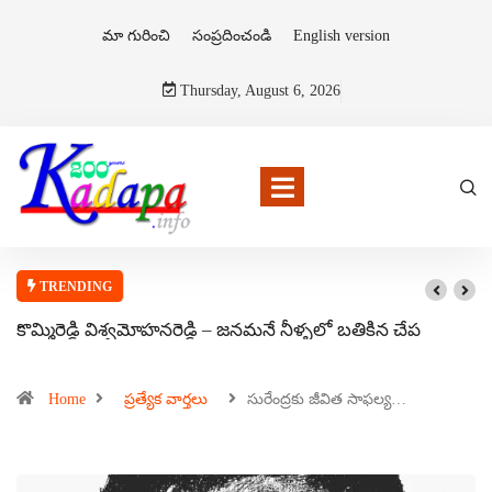
మా గురించి
సంప్రదించండి
English version
Thursday, August 6, 2026
TRENDING
కొమ్మిరెడ్డి విశ్వమోహనరెడ్డి – జనమనే నీళ్ళలో బతికిన చేప
Home
ప్రత్యేక వార్తలు
సురేంద్రకు జీవిత సాఫల్య…