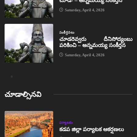
చూడ- – అన్నమయ్య సంకీర్తన
Saturday, April 4, 2026
సంకీర్తనలు
చూడరెవ్వరు దీనిసోద్యంబు
పరికించి – అన్నమయ్య సంకీర్తన
Saturday, April 4, 2026
చూడాల్సినవి
పర్యాటకం
కడప జిల్లా పర్యాటక ఆకర్షణలు