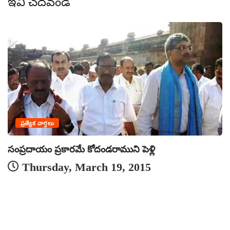
ఇవీ చదవండి
ప్రత్యేక వార్తలు
సంప్రదాయం ప్రకారమే కోదండరాముని పెళ్లి
ఒ
Thursday, March 19, 2015