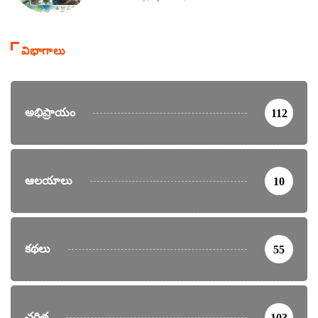
విభాగాలు
అభిప్రాయం
112
ఆలయాలు
10
కథలు
55
చరిత్ర
103