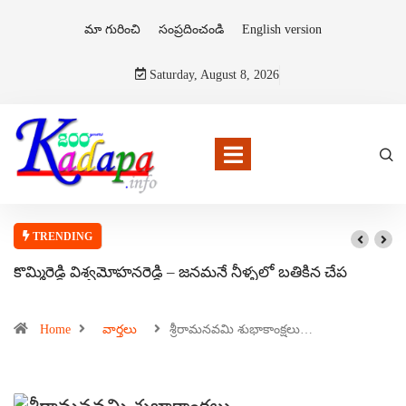
మా గురించి
సంప్రదించండి
English version
Saturday, August 8, 2026
TRENDING
కొమ్మిరెడ్డి విశ్వమోహనరెడ్డి – జనమనే నీళ్ళలో బతికిన చేప
Home
వార్తలు
శ్రీరామనవమి శుభాకాంక్షలు…