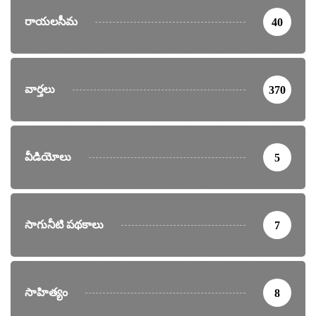
రాయలసీమ
40
వార్తలు
370
వీడియోలు
5
సాగునీటి పథకాలు
7
సాహిత్యం
8