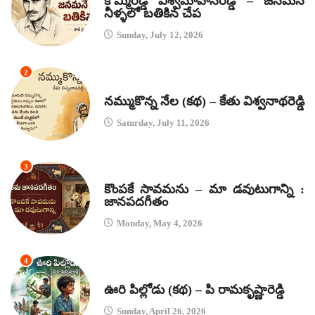
కొమ్మిరెడ్డి విశ్వమోహనరెడ్డి – జనమనే
నీళ్ళలో బతికిన చేప
Sunday, July 12, 2026
2
కథలు
నమ్ముకొన్న నేల (కథ) – కేతు విశ్వనాథరెడ్డి
Saturday, July 11, 2026
3
జానపద గీతాలు
కొంపకే సావమను – మా డవుటుగాన్ని :
జానపదగీతం
Monday, May 4, 2026
4
కథలు
ఊరి పిల్లోడు (కథ) – పి రామకృష్ణారెడ్డి
Sunday, April 26, 2026