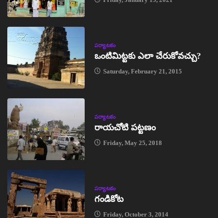
పర్యాటకం
ఒంటిమిట్టకు ఎలా చేరుకోవచ్చు?
Saturday, February 21, 2015
పర్యాటకం
రాయచోటి పట్టణం
Friday, May 25, 2018
పర్యాటకం
గండికోట
Friday, October 3, 2014