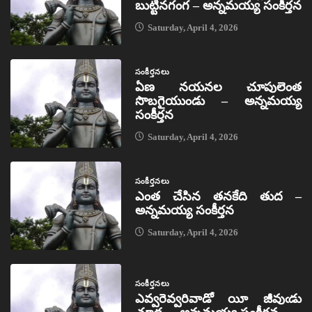
బుట్టినగంగ – అన్నమయ్య సంకీర్తన
Saturday, April 4, 2026
సంకీర్తనలు
ఏణ నయనల చూపులెంత
సొబగైయుండు – అన్నమయ్య
సంకీర్తన
Saturday, April 4, 2026
సంకీర్తనలు
ఎంత చేసిన తనకేది తుద –
అన్నమయ్య సంకీర్తన
Saturday, April 4, 2026
సంకీర్తనలు
ఎవ్వరెవ్వరివాడో యీ జీవుఁడు