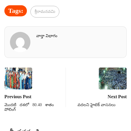
Tags:
శ్రీరామనవమి
వార్తా విభాగం
Previous Post
Next Post
మొదటి దశలో 80.40 శాతం
వదలని హైటెక్ వాసనలు
పోలింగ్