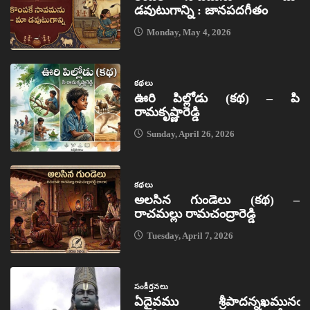
డవుటుగాన్ని : జానపదగీతం
Monday, May 4, 2026
కథలు
ఊరి పిల్లోడు (కథ) – పి
రామకృష్ణారెడ్డి
Sunday, April 26, 2026
కథలు
అలసిన గుండెలు (కథ) –
రాచమల్లు రామచంద్రారెడ్డి
Tuesday, April 7, 2026
సంకీర్తనలు
ఏదైవము శ్రీపాదన్నఖమునఁ