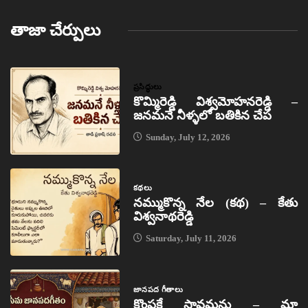
తాజా చేర్పులు
ప్రసిద్ధులు
కొమ్మిరెడ్డి విశ్వమోహనరెడ్డి –
జనమనే నీళ్ళలో బతికిన చేప
Sunday, July 12, 2026
కథలు
నమ్ముకొన్న నేల (కథ) – కేతు
విశ్వనాథరెడ్డి
Saturday, July 11, 2026
జానపద గీతాలు
కొంపకే సావమను – మా