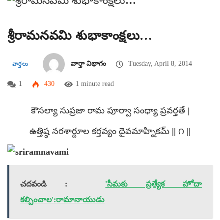
శ్రీరామనవమి శుభాకాంక్షలు…
వార్తా విభాగం
Tuesday, April 8, 2014
వార్తలు
1
430
1 minute read
కౌసల్యా సుప్రజా రామ పూర్వా సంధ్యా ప్రవర్తతే |
ఉత్తిష్ఠ నరశార్దూల కర్తవ్యం దైవమాహ్నికమ్ || ౧ ||
చదవండి :
'సీమకు ప్రత్యేక హోదా
కల్పించాల':రామానాయుడు