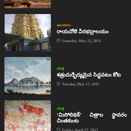
ఆలయాలు
రాయచోటి వీరభద్రాలయం
Saturday, May 12, 2012
చరిత్ర
శత్రుదుర్భేద్యమైన సిద్ధవటం కోట
Tuesday, May 17, 2011
చరిత్ర
‘మిసోలిథిక్‌’ చిత్రాల స్థావరం
చింతకుంట
Friday, April 27, 2012