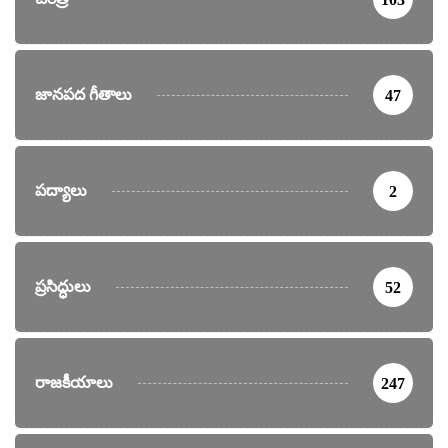
జానపద గీతాలు
47
పద్యాలు
2
ప్రసిద్ధులు
52
రాజకీయాలు
247