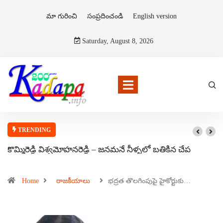
మా గురించి
సంప్రదించండి
English version
Saturday, August 8, 2026
TRENDING
కొమ్మిరెడ్డి విశ్వమోహనరెడ్డి – జనమనే నీళ్ళలో బతికిన చేప
Home
రాజకీయాలు
భద్రత తొలగింపుపై హైకోర్టుకు…