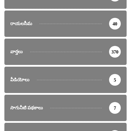
రాయలసీమ
40
వార్తలు
370
వీడియోలు
5
సాగునీటి పథకాలు
7