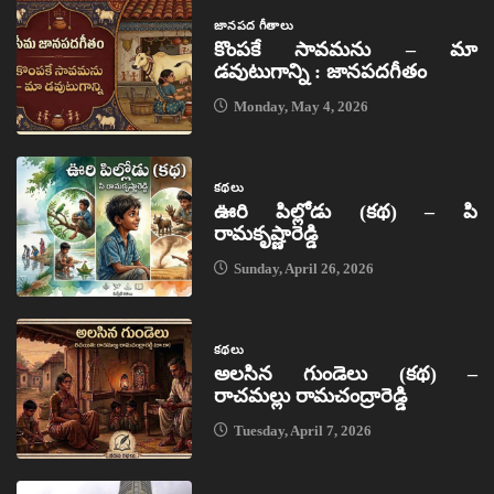
జానపద గీతాలు
కొంపకే సావమను – మా
డవుటుగాన్ని : జానపదగీతం
Monday, May 4, 2026
కథలు
ఊరి పిల్లోడు (కథ) – పి
రామకృష్ణారెడ్డి
Sunday, April 26, 2026
కథలు
అలసిన గుండెలు (కథ) –
రాచమల్లు రామచంద్రారెడ్డి
Tuesday, April 7, 2026