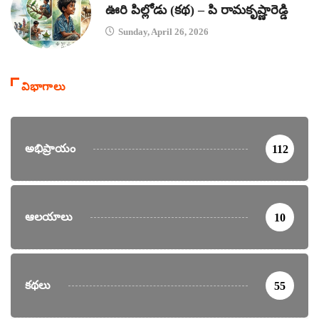
ఊరి పిల్లోడు (కథ) – పి రామకృష్ణారెడ్డి
Sunday, April 26, 2026
విభాగాలు
అభిప్రాయం
112
ఆలయాలు
10
కథలు
55