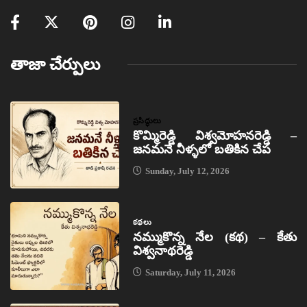
తాజా చేర్పులు
ప్రసిద్ధులు
కొమ్మిరెడ్డి విశ్వమోహనరెడ్డి –
జనమనే నీళ్ళలో బతికిన చేప
Sunday, July 12, 2026
కథలు
నమ్ముకొన్న నేల (కథ) – కేతు
విశ్వనాథరెడ్డి
Saturday, July 11, 2026