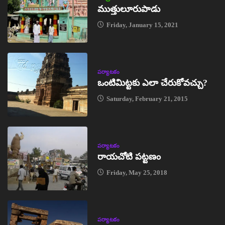
ముత్తులూరుపాడు
Friday, January 15, 2021
పర్యాటకం
ఒంటిమిట్టకు ఎలా చేరుకోవచ్చు?
Saturday, February 21, 2015
పర్యాటకం
రాయచోటి పట్టణం
Friday, May 25, 2018
పర్యాటకం