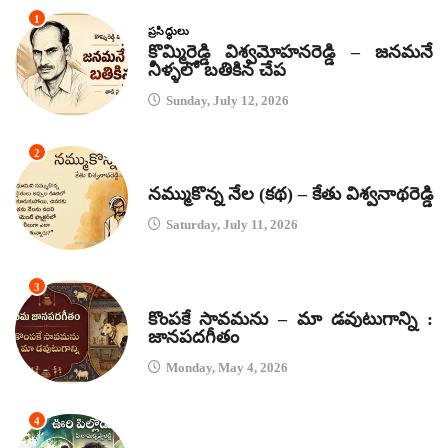
1
ప్రసిద్ధులు
కొమ్మిరెడ్డి విశ్వమోహనరెడ్డి – జనమనే
నీళ్ళలో బతికిన చేప
Sunday, July 12, 2026
2
కథలు
నమ్ముకొన్న నేల (కథ) – కేతు విశ్వనాథరెడ్డి
Saturday, July 11, 2026
3
జానపద గీతాలు
కొంపకే సావమను – మా డవుటుగాన్ని :
జానపదగీతం
Monday, May 4, 2026
4
కథలు