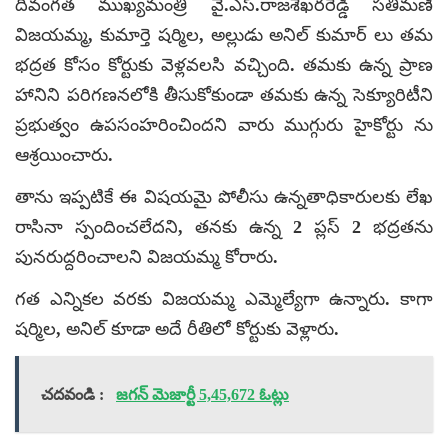
దివంగత ముఖ్యమంత్రి వై.ఎస్.రాజశేఖరరెడ్డి సతీమణి
విజయమ్మ, కుమార్తె షర్మిల, అల్లుడు అనిల్ కుమార్ లు తమ
భద్రత కోసం కోర్టుకు వెళ్లవలసి వచ్చింది. తమకు ఉన్న ప్రాణ
హానిని పరిగణనలోకి తీసుకోకుండా తమకు ఉన్న సెక్యూరిటీని
ప్రభుత్వం ఉపసంహరించిందని వారు ముగ్గురు హైకోర్టు ను
ఆశ్రయించారు.
తాను ఇప్పటికే ఈ విషయమై పోలీసు ఉన్నతాధికారులకు లేఖ
రాసినా స్పందించలేదని, తనకు ఉన్న 2 ప్లస్ 2 భద్రతను
పునరుద్దరించాలని విజయమ్మ కోరారు.
గత ఎన్నికల వరకు విజయమ్మ ఎమ్మెల్యేగా ఉన్నారు. కాగా
షర్మిల, అనిల్ కూడా అదే రీతిలో కోర్టుకు వెళ్లారు.
చదవండి :
జగన్ మెజార్టీ 5,45,672 ఓట్లు