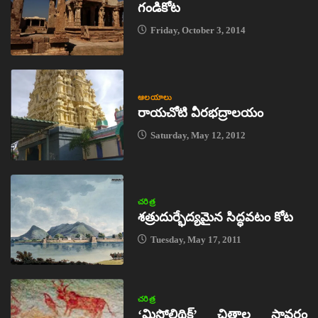
గండికోట
Friday, October 3, 2014
ఆలయాలు
రాయచోటి వీరభద్రాలయం
Saturday, May 12, 2012
చరిత్ర
శత్రుదుర్భేద్యమైన సిద్ధవటం కోట
Tuesday, May 17, 2011
చరిత్ర
‘మిసోలిథిక్‌’ చిత్రాల స్థావరం