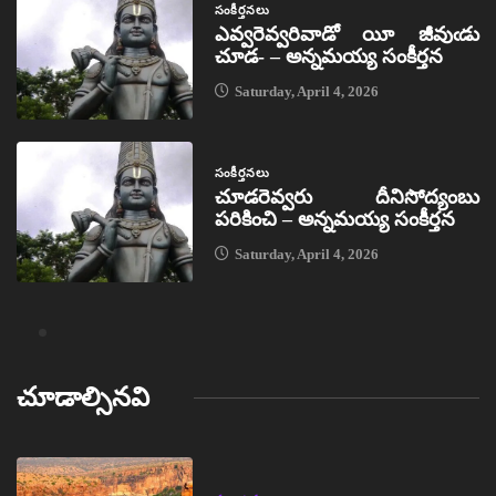
సంకీర్తనలు
ఎవ్వరెవ్వరివాడో యీ జీవుఁడు
చూడ- – అన్నమయ్య సంకీర్తన
Saturday, April 4, 2026
సంకీర్తనలు
చూడరెవ్వరు దీనిసోద్యంబు
పరికించి – అన్నమయ్య సంకీర్తన
Saturday, April 4, 2026
చూడాల్సినవి