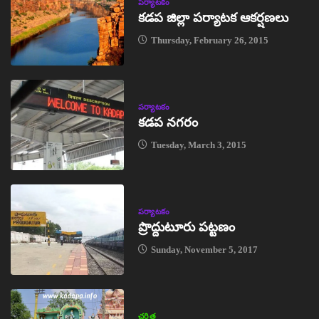
పర్యాటకం
కడప జిల్లా పర్యాటక ఆకర్షణలు
Thursday, February 26, 2015
పర్యాటకం
కడప నగరం
Tuesday, March 3, 2015
పర్యాటకం
ప్రొద్దుటూరు పట్టణం
Sunday, November 5, 2017
చరిత్ర