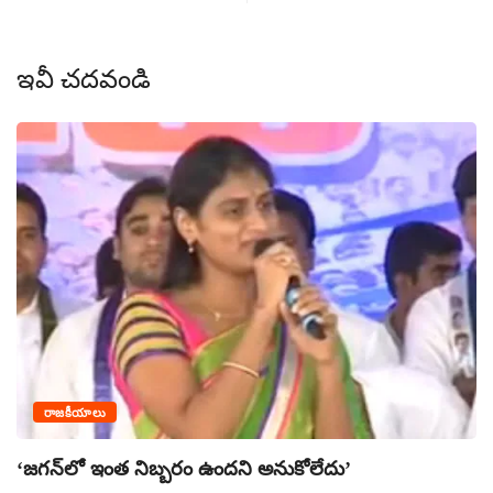
ఇవీ చదవండి
రాజకీయాలు
‘జగన్‌లో ఇంత నిబ్బరం ఉందని అనుకోలేదు’
ప