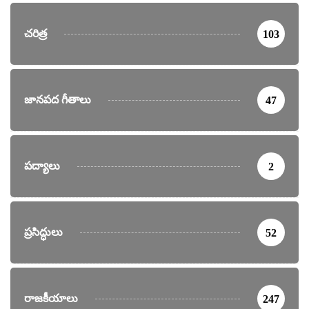
చరిత్ర
103
జానపద గీతాలు
47
పద్యాలు
2
ప్రసిద్ధులు
52
రాజకీయాలు
247