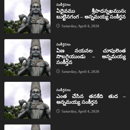
సంకీర్తనలు
ఏదైవము శ్రీపాదన్నఖమునఁ
బుట్టినగంగ – అన్నమయ్య సంకీర్తన
Saturday, April 4, 2026
సంకీర్తనలు
ఏణ నయనల చూపులెంత
సొబగైయుండు – అన్నమయ్య
సంకీర్తన
Saturday, April 4, 2026
సంకీర్తనలు
ఎంత చేసిన తనకేది తుద –
అన్నమయ్య సంకీర్తన
Saturday, April 4, 2026