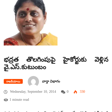
భద్రత తొలగింపుపై హైకోర్టుకు వెళ్లిన
వై.ఎస్.కుటుంబం
వార్తా విభాగం
రాజకీయాలు
Wednesday, September 10, 2014
0
330
1 minute read