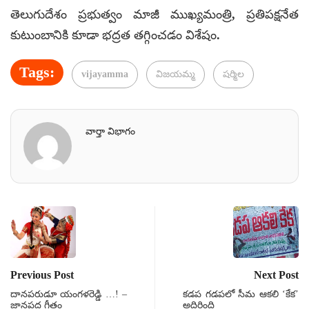
తెలుగుదేశం ప్రభుత్వం మాజీ ముఖ్యమంత్రి, ప్రతిపక్షనేత
కుటుంబానికి కూడా భద్రత తగ్గించడం విశేషం.
Tags:
vijayamma
విజయమ్మ
షర్మిల
వార్తా విభాగం
Previous Post
Next Post
దానపరుడూ యంగళరెడ్డి …! –
కడప గడపలో సీమ ఆకలి ‘కేక’
జానపద గీతం
అదిరింది