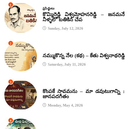
1
ప్రసిద్ధులు
కొమ్మిరెడ్డి విశ్వమోహనరెడ్డి – జనమనే
నీళ్ళలో బతికిన చేప
Sunday, July 12, 2026
2
కథలు
నమ్ముకొన్న నేల (కథ) – కేతు విశ్వనాథరెడ్డి
Saturday, July 11, 2026
3
జానపద గీతాలు
కొంపకే సావమను – మా డవుటుగాన్ని :
జానపదగీతం
Monday, May 4, 2026
4
కథలు