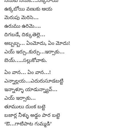
సినుకు సినుకే….సిక్కెనాయ
ఉక్కబోయి వణుకు ఆయ
మెరుపు మెరిసె…
ఉరుము ఉరిమె….
దిగబడే, దిక్కుతెల్లె…
అబ్బబ్బ… ఏంమోదు, ఏం మోదు!
ఎయ్ ఇర్సు..కుర్సు…ఇర్సాకు…
బెయ్…..సల్లుకోవాకు.
ఏం వాన… ఏం వాన…!
ఎన్నాల్లయ…ఎదురుసూడబట్టి
ఇన్నాళ్ళూ యాడున్న్యావ్…
ఎయ్ ఇర్సాకు…
తూములు దుంక బట్టె
బజార్ల నీళ్ళు అడ్డం పార బట్టె
‘ఔ…గాటిపాట గుమ్మడి’