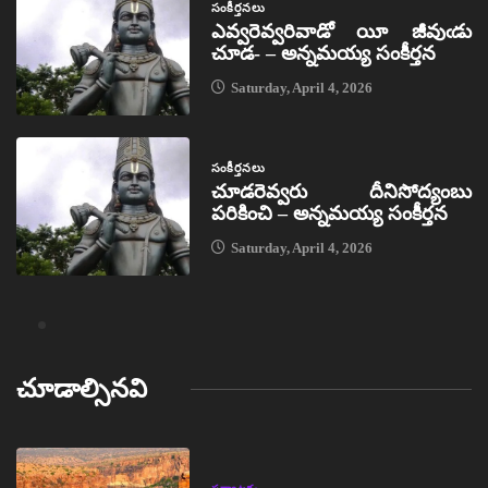
సంకీర్తనలు
ఎవ్వరెవ్వరివాడో యీ జీవుఁడు
చూడ- – అన్నమయ్య సంకీర్తన
Saturday, April 4, 2026
సంకీర్తనలు
చూడరెవ్వరు దీనిసోద్యంబు
పరికించి – అన్నమయ్య సంకీర్తన
Saturday, April 4, 2026
చూడాల్సినవి