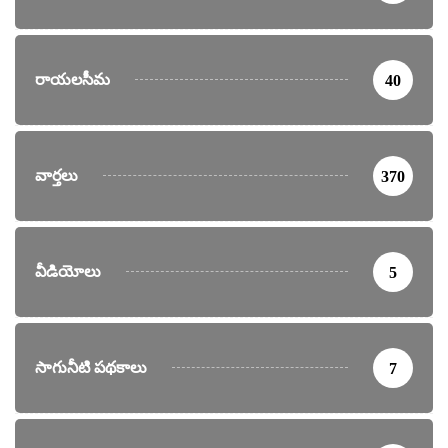
రాయలసీమ
40
వార్తలు
370
వీడియోలు
5
సాగునీటి పథకాలు
7