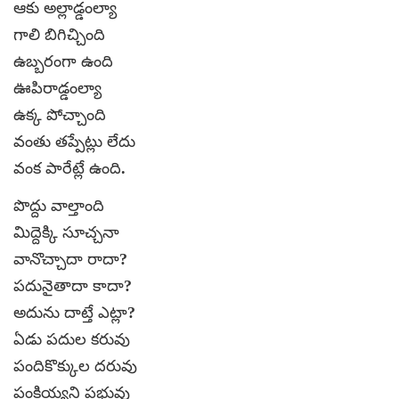
ఆకు అల్లాడ్డంల్యా
గాలి బిగిచ్చింది
ఉబ్బరంగా ఉంది
ఊపిరాడ్డంల్యా
ఉక్క పోచ్చాంది
వంతు తప్పేట్లు లేదు
వంక పారేట్లే ఉంది.
పొద్దు వాల్తాంది
మిద్దెక్కి సూచ్చనా
వానొచ్చాదా రాదా?
పదునైతాదా కాదా?
అదును దాట్తే ఎట్లా?
ఏడు పదుల కరువు
పందికొక్కుల దరువు
పంకియ్యని ప్రభువు