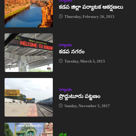
పర్యాటకం
కడప జిల్లా పర్యాటక ఆకర్షణలు
Thursday, February 26, 2015
పర్యాటకం
కడప నగరం
Tuesday, March 3, 2015
పర్యాటకం
ప్రొద్దుటూరు పట్టణం
Sunday, November 5, 2017
చరిత్ర