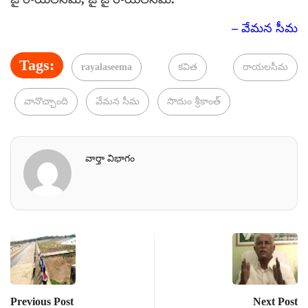
– వేమన సీమ
Tags:
rayalaseema
కవిత
రాయలసీమ
వానొచ్చాంది
వేమన సీమ
సొదుం శ్రీకాంత్
వార్తా విభాగం
Previous Post
Next Post