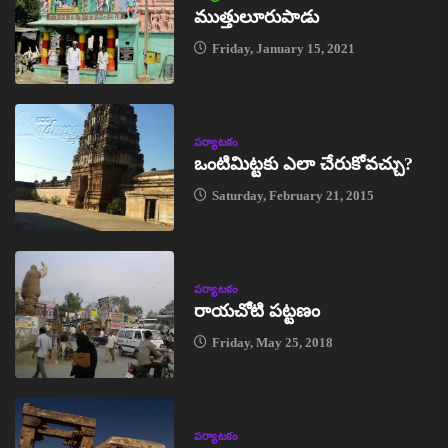
ముత్తులూరుపాడు
Friday, January 15, 2021
పర్యాటకం
ఒంటిమిట్టకు ఎలా చేరుకోవచ్చు?
Saturday, February 21, 2015
పర్యాటకం
రాయచోటి పట్టణం
Friday, May 25, 2018
పర్యాటకం