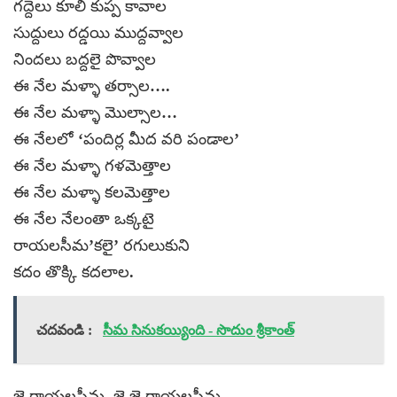
గద్దెలు కూలి కుప్ప కావాల
సుద్దులు రద్డయి ముద్దవ్వాల
నిందలు బద్దలై పొవ్వాల
ఈ నేల మళ్ళా తర్సాల….
ఈ నేల మళ్ళా మొల్సాల…
ఈ నేలలో ‘పందిర్ల మీద వరి పండాల’
ఈ నేల మళ్ళా గళమెత్తాల
ఈ నేల మళ్ళా కలమెత్తాల
ఈ నేల నేలంతా ఒక్కటై
రాయలసీమ’కలై’ రగులుకుని
కదం తొక్కి కదలాల.
చదవండి :
సీమ సినుకయ్యింది - సొదుం శ్రీకాంత్
జై రాయలసీమ, జై జై రాయలసీమ.