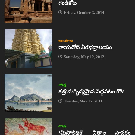
గండికోట
Friday, October 3, 2014
ఆలయాలు
రాయచోటి వీరభద్రాలయం
Saturday, May 12, 2012
చరిత్ర
శత్రుదుర్భేద్యమైన సిద్ధవటం కోట
Tuesday, May 17, 2011
చరిత్ర
‘మిసోలిథిక్‌’ చిత్రాల స్థావరం