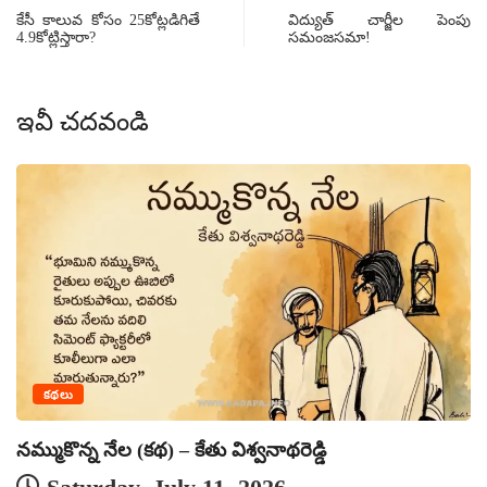
కేసీ కాలువ కోసం 25కోట్లడిగితే
విద్యుత్ చార్జీల పెంపు
4.9కోట్లిస్తారా?
సమంజసమా!
ఇవీ చదవండి
క
కథలు
నమ్ముకొన్న నేల (కథ) – కేతు విశ్వనాథరెడ్డి