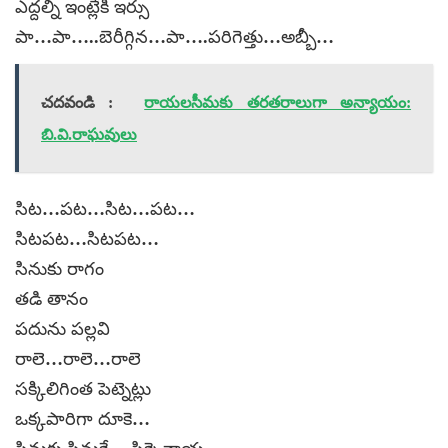
ఎద్దల్ని ఇంట్లేకి ఇర్సు
పా…పా…..బెరీగ్గిన…పా….పరిగెత్తు…అబ్బీ…
చదవండి :
రాయలసీమకు తరతరాలుగా అన్యాయం:
బి.వి.రాఘవులు
సిట…పట…సిట…పట…
సిటపట…సిటపట…
సినుకు రాగం
తడి తానం
పదును పల్లవి
రాలె…రాలె…రాలె
సక్కిలిగింత పెట్నెట్లు
ఒక్కపారిగా దూకె…