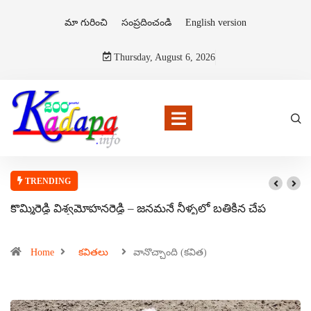
మా గురించి
సంప్రదించండి
English version
Thursday, August 6, 2026
TRENDING
కొమ్మిరెడ్డి విశ్వమోహనరెడ్డి – జనమనే నీళ్ళలో బతికిన చేప
Home
కవితలు
వానొచ్చాంది (కవిత)