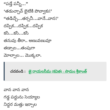
“పడ్తే పన్నీ…”
‘తడుచ్చావ్ బైటికి పొవ్వాకు!’
“తడిచ్చే…తర్సనీ…వానే..వాన!’
దప్పిక…దప్పిక…దప్పిక
కసి…కసి…కసి
తనువు తీరా.. అణువణువూ
తడ్సాల…తంపుగా
మోల్సాల… మొక్కలా.
చదవండి :
జై రాయలసీమ (కవిత) - సొదుం శ్రీకాంత్
వాన వాన వాన
గడ్డ పద్దును సెయ్యాల
నిద్దర మత్తు ఇర్సాల