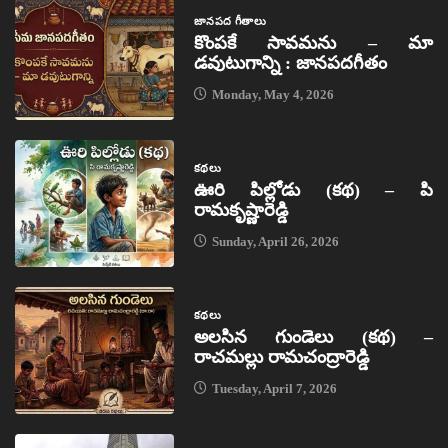
జానపద గీతాలు
కొంపకే సావమను – మా
డవుటుగాన్ని : జానపదగీతం
Monday, May 4, 2026
కథలు
ఊరి పిల్లోడు (కథ) – పి
రామకృష్ణారెడ్డి
Sunday, April 26, 2026
కథలు
అలసిన గుండెలు (కథ) –
రాచమల్లు రామచంద్రారెడ్డి
Tuesday, April 7, 2026