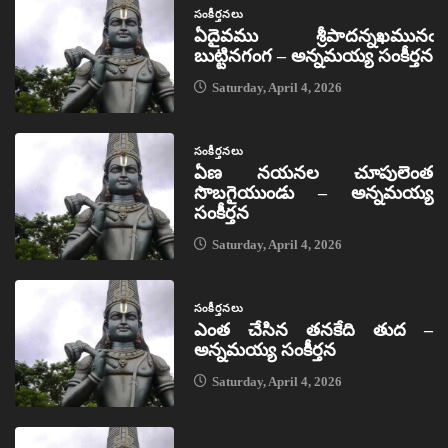
సంకీర్తనలు
ఏదైవము శ్రీపాదన్నఖమునఁ
బుట్టినగంగ – అన్నమయ్య సంకీర్తన
Saturday, April 4, 2026
సంకీర్తనలు
ఏణ నయనల చూపులెంత
సొబగైయుండు – అన్నమయ్య
సంకీర్తన
Saturday, April 4, 2026
సంకీర్తనలు
ఎంత చేసిన తనకేది తుద –
అన్నమయ్య సంకీర్తన
Saturday, April 4, 2026