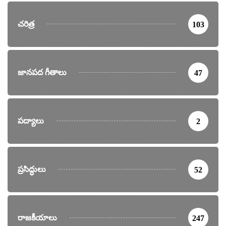
చరిత్ర
103
జానపద గీతాలు
47
పద్యాలు
2
ప్రసిద్ధులు
52
రాజకీయాలు
247