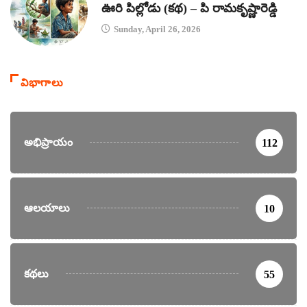
ఊరి పిల్లోడు (కథ) – పి రామకృష్ణారెడ్డి
Sunday, April 26, 2026
విభాగాలు
అభిప్రాయం
112
ఆలయాలు
10
కథలు
55