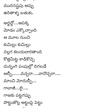
ముదనష్టపు అప్పు
ఉరితాళ్ళ బతుకు.
అద్దద్దో…ఆపక్క
మోడం ఎక్కొచ్చాంది
ఆ మూల నుంచి
కుమిల్లు కుమిల్లు
నల్లగ కలయబారతాంది
కొత్తమిట్ట కాడికొచ్చె
దున్నంగి పంపుల్లో దిగబడే
అబ్బీ……వచ్చరా….వానొచ్చరా….
మాంచి మోదుబ్బీ…
గావాజీ…లై….
గాజకు పట్టగప్పు
పొట్టుజొల్ల అట్టంపై పెట్టు