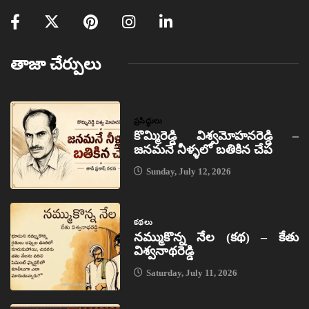
తాజా చేర్పులు
ప్రసిద్ధులు
కొమ్మిరెడ్డి విశ్వమోహనరెడ్డి –
జనమనే నీళ్ళలో బతికిన చేప
Sunday, July 12, 2026
కథలు
నమ్ముకొన్న నేల (కథ) – కేతు
విశ్వనాథరెడ్డి
Saturday, July 11, 2026