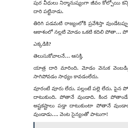
పుర వీధులు నిర్మానుష్యంగా జీవం కోల్పోయి కన్
దారి పట్టినాడు.
తిరిగి పడమటి రాజ్యంలోకి ప్రవేశిస్తా వుండేటప
ఆకాశంలో నల్లటి మోడం ఒకటి కదిలి పోతా… పో
ఎక్కడికి?
తెలుసుకోవాలనే… ఆసక్తి.
యాత్ర దారి మారింది. మోడం వెనుక వెంబడి
సాగిపోవడం సాధ్యం కావడంలేదు.
వూరంటే వూరు లేదు. పల్లంటే పల్లె లేదు. పై
దాటుకుంది. పోతానే వుండాది. కింద పోతాం
అష్టకష్టాలు పడ్తా దాటుకుంటా పోతానే వు
వుండాడు…. వెంట సైన్యంతో పాటుగా!