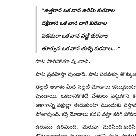
“ఉత్తరాన ఒక వాన ఉరిమి కురవాల
దక్షిణాన ఒక వాన దాగి కురవాల
పడమరా ఒక వాన పట్టి కురవాల
తూర్పున ఒక వాన తుళ్ళి కురవాల…”
పాట సాగిపోతూ వుండాది.
పాట ప్రవహిస్తా వుండాది. పాట పరవళ్ళు తొక్కు
తెల్లటి ఆకాశం మీద నల్లటి మోడాలు కమ్ముకుం
వుండాయి. ఒకదానికొకటి చేతులు పట్టుకొని 
ఆకాశాన్ని పక్షుల్లా ఈదుకుంటా ముందుకు వస్త
పోతావుంది. కర్రి మోడాలు కదలి వస్తా కరిగి పోవడా
ఉరుము ఉరిమింది. మెరుపు మెరిసింది.కురిస