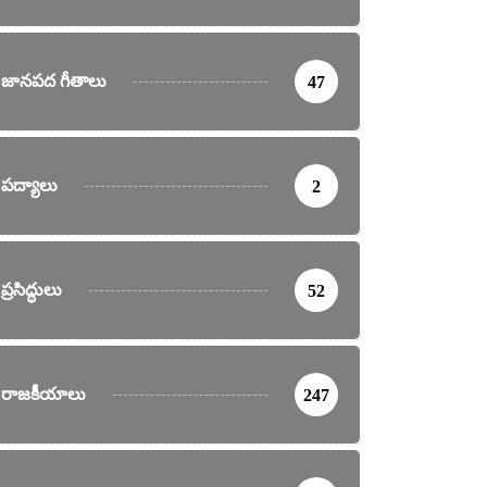
జానపద గీతాలు
47
పద్యాలు
2
ప్రసిద్ధులు
52
రాజకీయాలు
247