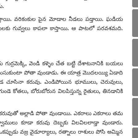
ు.
స్తాయి. వరికంకుల పైన మోడాల నీడలు పడ్తాయి. ఘడియ
ులకు గువ్వలు కాపలా కాస్తాయి. ఆ పాటలో పరవశమది.
ర్రమెక్కి, వెండి కళ్ళెం చేత బట్టి దేశాటనానికి బయలు
ీ తెలుసుకుంటా పోతా వుండాడు. ఈ యాత్ర మొదలయ్యి ఏడాది
్కడ చూసినా కరువు. ఎండిపోయిన భూములు, చెరువులు,
డె కోతలు, బోరుబోరున విలపిస్తున్న రైతులు, తినడానికి
్నీ కరువుతో అల్లాడి పోతా వుండాయి. ఎకరాలు ఎకరాలు తమ
ూస్వాములు కూడా కరువు దెబ్బకు విలవిలలాడ్తా వుండారు.
ఒకప్పుడు వజ్ర వైడూర్యాలు, రత్నాలు రాశులు పోసి అమ్మిన