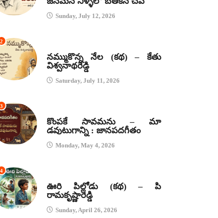
జనమనే నీళ్ళలో బతికిన చేప
Sunday, July 12, 2026
2
కథలు
నమ్ముకొన్న నేల (కథ) – కేతు
విశ్వనాథరెడ్డి
Saturday, July 11, 2026
3
జానపద గీతాలు
కొంపకే సావమను – మా
డవుటుగాన్ని : జానపదగీతం
Monday, May 4, 2026
4
కథలు
ఊరి పిల్లోడు (కథ) – పి
రామకృష్ణారెడ్డి
Sunday, April 26, 2026