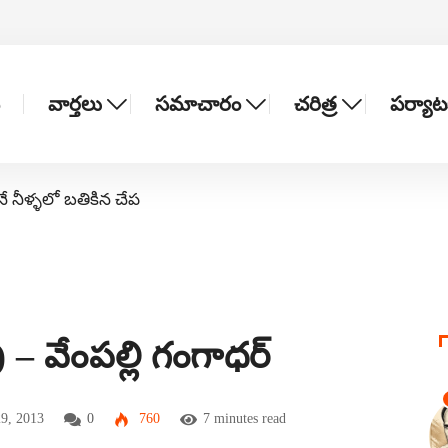
వార్తలు
సమాచారం
చరిత్ర
పర్యా
నే నీళ్ళలో బతికిన చేప
 వేంపల్లి గంగాధర్
29, 2013
0
760
7 minutes read