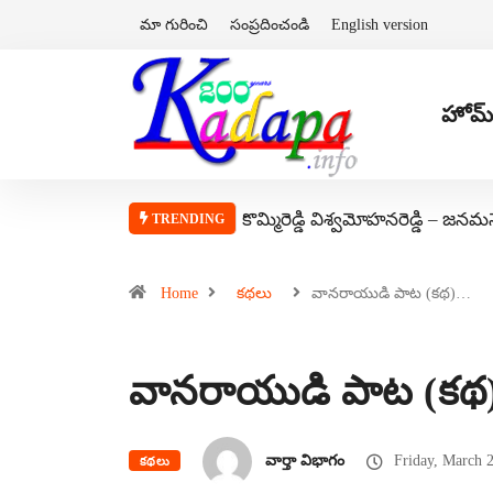
మా గురించి
సంప్రదించండి
English version
హోమ్
కొమ్మిరెడ్డి విశ్వమోహనరెడ్డి – జనమ
TRENDING
Home
కథలు
వానరాయుడి పాట (కథ)…
వానరాయుడి పాట (కథ) –
వార్తా విభాగం
Friday, March 
కథలు