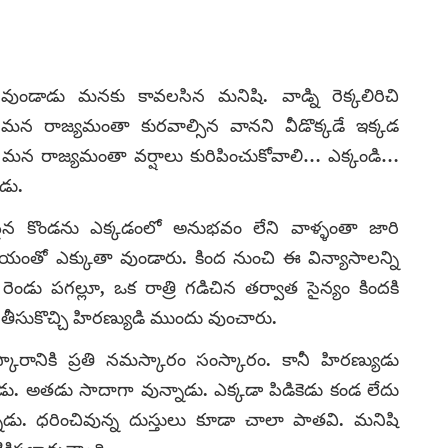
వుండాడు మనకు కావలసిన మనిషి. వాడ్ని రెక్కలిరిచి
 మన రాజ్యమంతా కురవాల్సిన వానని వీడొక్కడే ఇక్కడ
 మన రాజ్యమంతా వర్షాలు కురిపించుకోవాలి… ఎక్కండి…
ుడు.
పైన కొండను ఎక్కడంలో అనుభవం లేని వాళ్ళంతా జారి
సాయంతో ఎక్కుతా వుండారు. కింద నుంచి ఈ విన్యాసాలన్ని
రెండు పగల్లూ, ఒక రాత్రి గడిచిన తర్వాత సైన్యం కిందకి
ి తీసుకొచ్చి హిరణ్యుడి ముందు వుంచారు.
రానికి ప్రతి నమస్కారం సంస్కారం. కానీ హిరణ్యుడు
డు. అతడు సాదాగా వున్నాడు. ఎక్కడా పిడికెడు కండ లేదు
్నాడు. ధరించివున్న దుస్తులు కూడా చాలా పాతవి. మనిషి