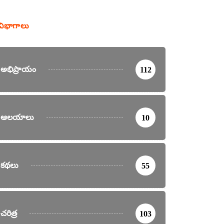
విభాగాలు
అభిప్రాయం
112
ఆలయాలు
10
కథలు
55
చరిత్ర
103