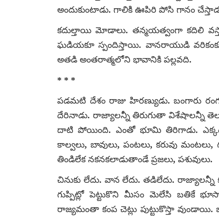
అందుకుంటాడు. గాలికి ఊపిరి పోసి గానం చేస్తాడ
కదుల్తాయి మోడాలు. తన్మయత్వంగా కదిలి వ
ఘడియకూ స్పందిస్తాయి. వానరాయుడి వరికంక
అతడి అంతరాత్మలోని భావానికి పల్లవది.
* * *
పడమటి దేశం రాజు హిరణ్యుడు. బంగారు రంగు గు
దేరినాడు. రాజ్యాలన్నీ తిరుగుతా విశేషాలన్న
దాటి పోయింది. ఎంతో భూమి తిరిగాడు. ఎక
కాల్వలు, బావులు, పంటలు, కరువు మంటలు, గుం
తిండిలేక నకనకలాడుతాండే ప్రజలు, పశువులు.
చినుకు లేదు. వాన లేదు. తడిలేదు. రాజ్యాలన
గుప్పిట్లో పెట్టుకొని మీసం మెలేసి బతికే భ
రాజ్యమంతా కంప చెట్లు పుట్టుకొస్తా వుండాయి. 