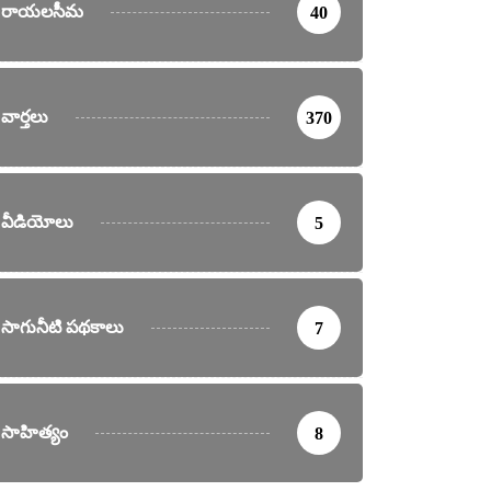
రాయలసీమ
40
వార్తలు
370
వీడియోలు
5
సాగునీటి పథకాలు
7
సాహిత్యం
8