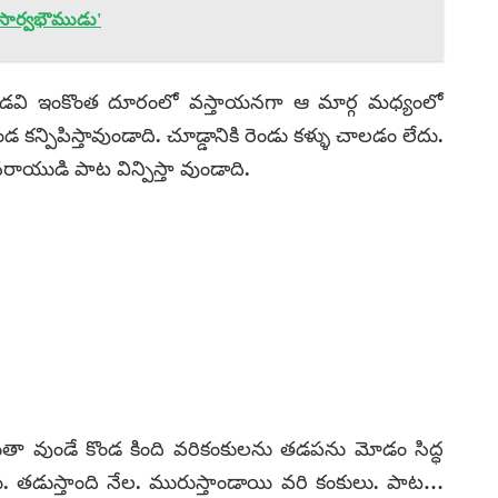
సార్వభౌముడు'
్టడవి ఇంకొంత దూరంలో వస్తాయనగా ఆ మార్గ మధ్యంలో
ండ కన్పిపిస్తావుండాది. చూడ్డానికి రెండు కళ్ళు చాలడం లేదు.
రాయుడి పాట విన్పిస్తా వుండాది.
ఊగుతా వుండే కొండ కింది వరికంకులను తడపను మోడం సిద్ధ
యి. తడుస్తాంది నేల. మురుస్తాండాయి వరి కంకులు. పాట…