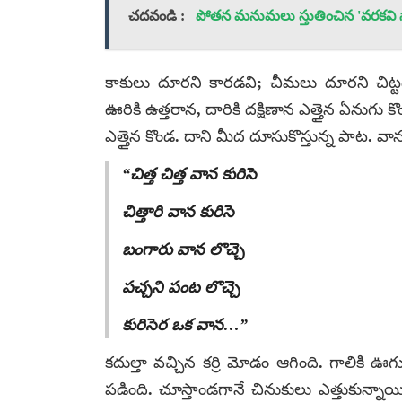
చదవండి :
పోతన మనుమలు స్తుతించిన 'వరకవి 
కాకులు దూరని కారడవి; చీమలు దూరని చిట
ఊరికి ఉత్తరాన, దారికి దక్షిణాన ఎత్తైన ఏనుగు కొ
ఎత్తైన కొండ. దాని మీద దూసుకొస్తున్న పాట. వాన
“చిత్త చిత్త వాన కురిసె
చిత్తారి వాన కురిసె
బంగారు వాన లొచ్చె
పచ్చని పంట లొచ్చె
కురిసెర ఒక వాన…”
కదుల్తా వచ్చిన కర్రి మోడం ఆగింది. గాలికి 
పడింది. చూస్తాండగానే చినుకులు ఎత్తుకున్నా