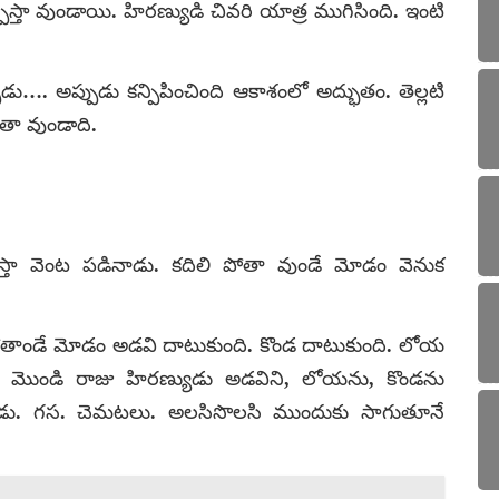
పిస్తా వుండాయి. హిరణ్యుడి చివరి యాత్ర ముగిసింది. ఇంటి
్పుడు…. అప్పుడు కన్పిపించింది ఆకాశంలో అద్భుతం. తెల్లటి
తా వుండాది.
స్తా వెంట పడినాడు. కదిలి పోతా వుండే మోడం వెనుక
న పోతాండే మోడం అడవి దాటుకుంది. కొండ దాటుకుంది. లోయ
డే మొండి రాజు హిరణ్యుడు అడవిని, లోయను, కొండను
ండాడు. గస. చెమటలు. అలసిసొలసి ముందుకు సాగుతూనే