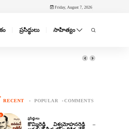
Friday, August 7, 2026
టకం
ప్రసిద్ధులు
సాహిత్యం
RECENT
POPULAR
COMMENTS
1
ప్రసిద్ధులు
కొమ్మిరెడ్డి విశ్వమోహనరెడ్డి –