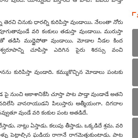
నే వుంది. యాన్నుంచి వస్తాంది ఆ పాట? ఎవరు పాడ్తా
ెరచి చినుకు ధారల్ని కురిపిస్తా వుండాయి. నేలంతా నోరు
 వూగుతావుండే వరి కంకులు తడుస్తా వుండాయి. మురుస్తా
ో తడిసి ముద్దైపోతా వుండాయి. మోడాల నీడల కింద
ిశ్వరూపాన్ని చూపిస్తా ఎదిగిన పైరు శిరస్సు వంచి
ురిపిస్తా వుండాది. కమ్ముకొచ్చిన మోడాలు పంటకు
డ పై నుంచి ఆకాశానికేసి చూస్తా పాట పాడ్తా వుండాడే అతని
లేసి వానరాయుడని పిలుస్తారు ఆత్మీయంగా. దిగదాల
ి నవ్వుతూ వుండే వరి కంకుల పంట అతడిదే.
స్తాడు. నాట్లు ఏస్తాడు. కలుపు తీస్తాడు. ఒక్కడిదే శ్రమ. వరి
నీళ్ళు పెట్టాల్సిన ఘడియ రాగానే రాగమెత్తుకుంటాడు. పాట