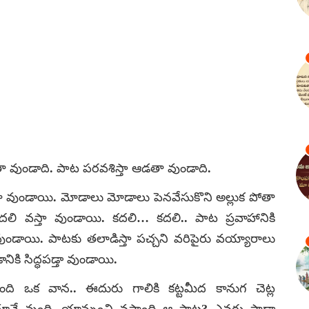
తా వుండాది. పాట పరవశిస్తా ఆడతా వుండాది.
టా వుండాయి. మోడాలు మోడాలు పెనవేసుకొని అల్లుక పోతా
కదలి వస్తా వుండాయి. కదలి… కదలి.. పాట ప్రవాహానికి
ావుండాయి. పాటకు తలాడిస్తా పచ్చని వరిపైరు వయ్యారాలు
నికి సిద్ధపడ్తా వుండాయి.
ింది ఒక వాన.. ఈదురు గాలికి కట్టమీద కానుగ చెట్ల