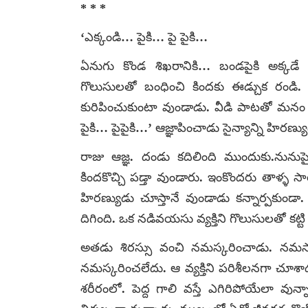
* * *
‘ఎక్కండి… పైకి… పై పైకి…
ఏనుగు కొండ శిఖరానికి… బండపైకి అక్కడే 
గొలుసులతో బంధించి కిందకు ఈడ్చుక రండి.
కురిపించుకుంటా వుండాడు. వీడి పాటతో మనం
పైకి… పైపైకి…’ ఆజ్ఞాపించాడు సైన్యాన్ని హిరణ్య
రాజు ఆజ్ఞ. దండు కదిలింది ముందుకు.నును
కిందకొచ్చి పడ్తా వుండారు. ఇంకొందరు తాళ్ళ 
హిరణ్యుడు చూస్తానే వుండాడు కన్నార్పకుండా. 
దిగింది. ఒక నడివయసు వ్యక్తిని గొలుసులతో కట్ట
అతడు శిరస్సు వంచి నమస్కరించాడు. నమస్కా
నమస్కరించలేదు. ఆ వ్యక్తిని పరిశీలనగా చూశా
శరీరంలో. పెద్ద గాలి వస్తే ఎగిరిపోయేలా వున