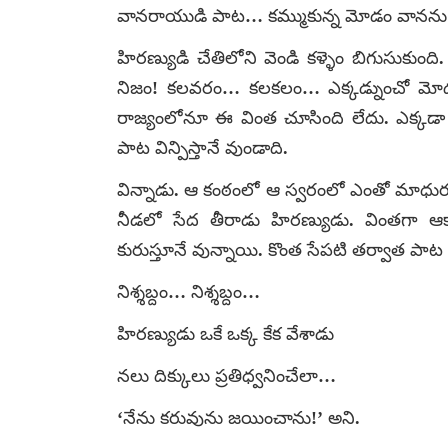
వానరాయుడి పాట… కమ్ముకున్న మోడం వానను పై న
హిరణ్యుడి చేతిలోని వెండి కళ్ళెం బిగుసుకుంద
నిజం! కలవరం… కలకలం… ఎక్కడ్నుంచో మోడమొక
రాజ్యంలోనూ ఈ వింత చూసింది లేదు. ఎక్కడా
పాట విన్పిస్తానే వుండాది.
విన్నాడు. ఆ కంఠంలో ఆ స్వరంలో ఎంతో మాధుర్య
నీడలో సేద తీరాడు హిరణ్యుడు. వింతగా ఆకా
కురుస్తూనే వున్నాయి. కొంత సేపటి తర్వాత పాట 
నిశ్శబ్దం… నిశ్శబ్దం…
హిరణ్యుడు ఒకే ఒక్క కేక వేశాడు
నలు దిక్కులు ప్రతిధ్వనించేలా…
‘నేను కరువును జయించాను!’ అని.