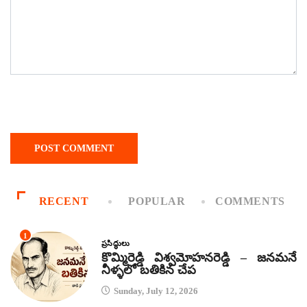
RECENT
POPULAR
COMMENTS
1
ప్రసిద్ధులు
కొమ్మిరెడ్డి విశ్వమోహనరెడ్డి – జనమనే
నీళ్ళలో బతికిన చేప
Sunday, July 12, 2026