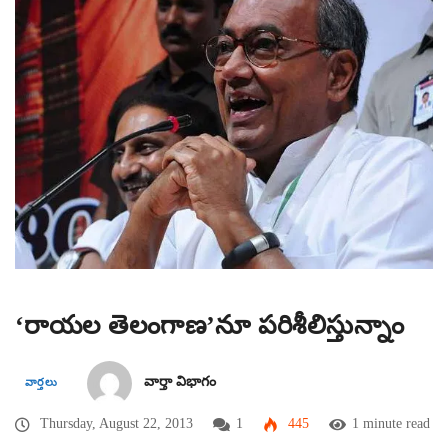
‘రాయల తెలంగాణ’నూ పరిశీలిస్తున్నాం
వార్తా విభాగం
వార్తలు
Thursday, August 22, 2013
1
445
1 minute read