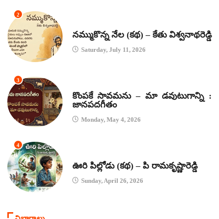
2
కథలు
నమ్ముకొన్న నేల (కథ) – కేతు విశ్వనాథరెడ్డి
Saturday, July 11, 2026
3
జానపద గీతాలు
కొంపకే సావమను – మా డవుటుగాన్ని :
జానపదగీతం
Monday, May 4, 2026
4
కథలు
ఊరి పిల్లోడు (కథ) – పి రామకృష్ణారెడ్డి
Sunday, April 26, 2026
విభాగాలు