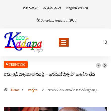
మా గురించి
సంప్రదించండి
English version
Saturday, August 8, 2026
TRENDING
కొమ్మిరెడ్డి విశ్వమోహనరెడ్డి – జనమనే నీళ్ళలో బతికిన చేప
Home
వార్తలు
‘రాయల తెలంగాణ’నూ పరిశీలిస్తున్నాం