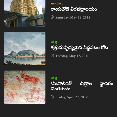
ఆలయాలు
రాయచోటి వీరభద్రాలయం
Saturday, May 12, 2012
చరిత్ర
శత్రుదుర్భేద్యమైన సిద్ధవటం కోట
Tuesday, May 17, 2011
చరిత్ర
‘మిసోలిథిక్‌’ చిత్రాల స్థావరం
చింతకుంట
Friday, April 27, 2012