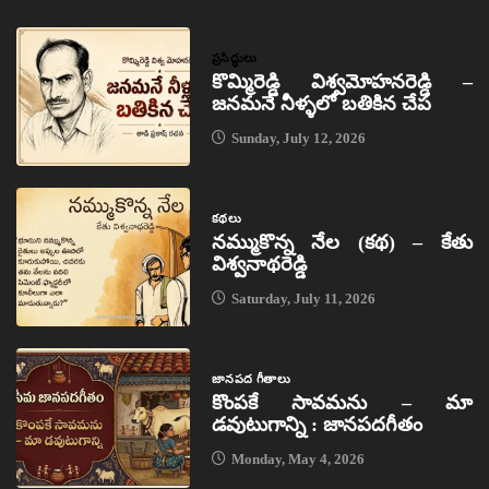
ప్రసిద్ధులు
కొమ్మిరెడ్డి విశ్వమోహనరెడ్డి –
జనమనే నీళ్ళలో బతికిన చేప
Sunday, July 12, 2026
కథలు
నమ్ముకొన్న నేల (కథ) – కేతు
విశ్వనాథరెడ్డి
Saturday, July 11, 2026
జానపద గీతాలు
కొంపకే సావమను – మా
డవుటుగాన్ని : జానపదగీతం
Monday, May 4, 2026