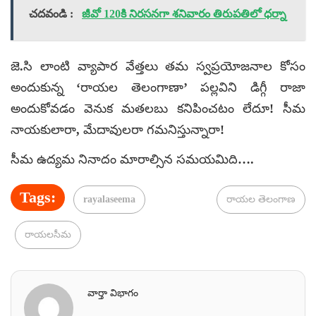
చదవండి :
జీవో 120కి నిరసనగా శనివారం తిరుపతిలో ధర్నా
జె.సి లాంటి వ్యాపార వేత్తలు తమ స్వప్రయోజనాల కోసం
అందుకున్న ‘రాయల తెలంగాణా’ పల్లవిని డిగ్గీ రాజా
అందుకోవడం వెనుక మతలబు కనిపించటం లేదూ! సీమ
నాయకులారా, మేదావులరా గమనిస్తున్నారా!
సీమ ఉద్యమ నినాదం మారాల్సిన సమయమిది….
Tags:
rayalaseema
రాయల తెలంగాణ
రాయలసీమ
వార్తా విభాగం