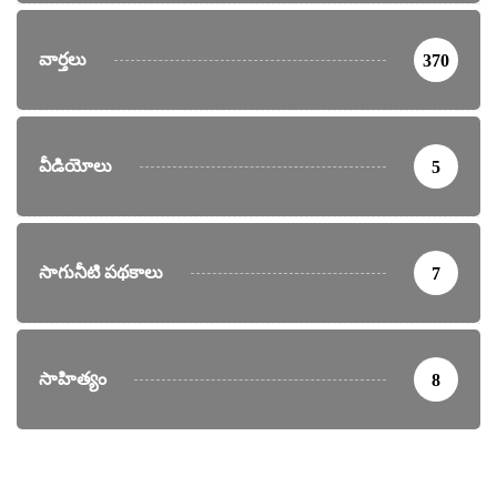
వార్తలు
370
వీడియోలు
5
సాగునీటి పథకాలు
7
సాహిత్యం
8