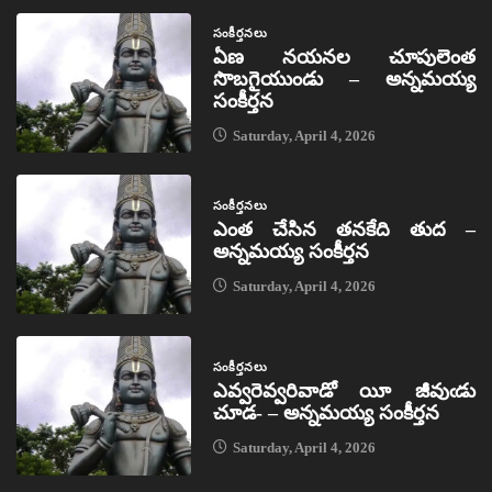
సంకీర్తనలు
ఏణ నయనల చూపులెంత
సొబగైయుండు – అన్నమయ్య
సంకీర్తన
Saturday, April 4, 2026
సంకీర్తనలు
ఎంత చేసిన తనకేది తుద –
అన్నమయ్య సంకీర్తన
Saturday, April 4, 2026
సంకీర్తనలు
ఎవ్వరెవ్వరివాడో యీ జీవుఁడు
చూడ- – అన్నమయ్య సంకీర్తన
Saturday, April 4, 2026