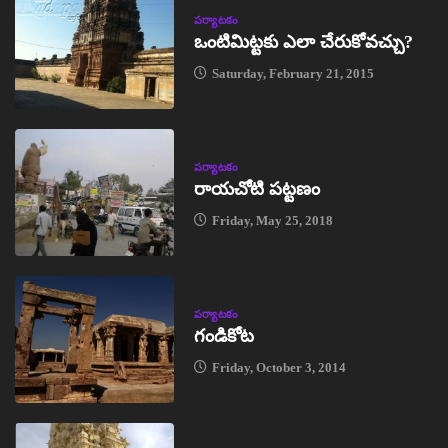
పర్యాటకం
ఒంటిమిట్టకు ఎలా చేరుకోవచ్చు?
Saturday, February 21, 2015
పర్యాటకం
రాయచోటి పట్టణం
Friday, May 25, 2018
పర్యాటకం
గండికోట
Friday, October 3, 2014