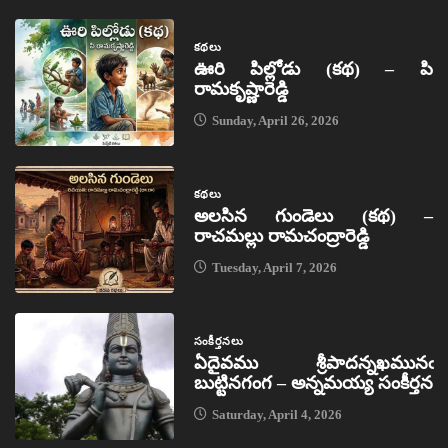
కథలు
ఊరి పిల్లోడు (కథ) – పి
రామకృష్ణారెడ్డి
Sunday, April 26, 2026
కథలు
అలసిన గుండెలు (కథ) –
రాచమల్లు రామచంద్రారెడ్డి
Tuesday, April 7, 2026
సంకీర్తనలు
ఏదైవము శ్రీపాదన్నఖమునఁ
బుట్టినగంగ – అన్నమయ్య సంకీర్తన
Saturday, April 4, 2026