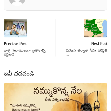
Previous Post
Next Post
వాళ్ల గులాములుగా బ్రతాకాల్సి
విభజన తర్వాత సీమ పరిస్థితి
వస్తుంది
…
ఇవీ చదవండి