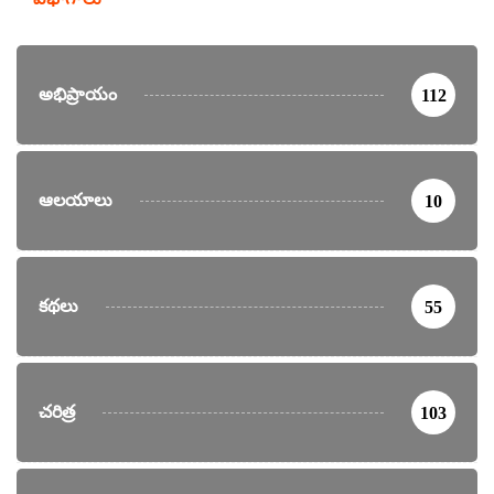
అభిప్రాయం
112
ఆలయాలు
10
కథలు
55
చరిత్ర
103