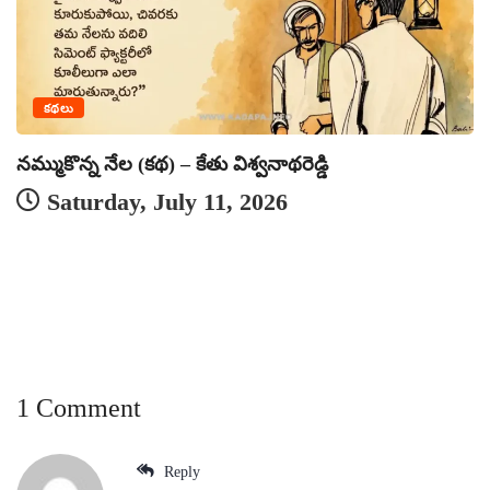
క
కథలు
నమ్ముకొన్న నేల (కథ) – కేతు విశ్వనాథరెడ్డి
Saturday, July 11, 2026
1 Comment
Reply