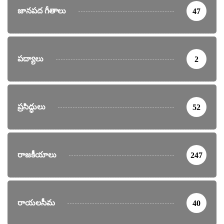
జానపద గీతాలు
47
పద్యాలు
2
ప్రసిద్ధులు
52
రాజకీయాలు
247
రాయలసీమ
40