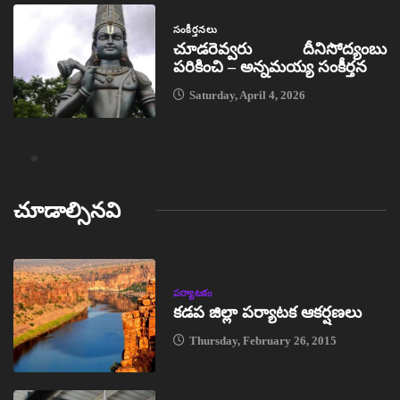
సంకీర్తనలు
చూడరెవ్వరు దీనిసోద్యంబు
పరికించి – అన్నమయ్య సంకీర్తన
Saturday, April 4, 2026
చూడాల్సినవి
పర్యాటకం
కడప జిల్లా పర్యాటక ఆకర్షణలు
Thursday, February 26, 2015