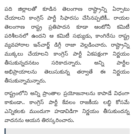
పది జిల్లాలతో కూడిన తెలంగాణ రాష్ట్రాన్ని ఏర్పాటు
చేయాలని కాంగ్రెస్ పార్టీ సిఫారసు చేసినప్పటికీ.. రాయల
తెలంగాణ రాష్ట్ర ప్రతిపాదన కూడా ఆంటోనీ కమిటీ
పరిశీలనలో ఉందని ఆ కమిటీ సభ్యుడు, కాంగిరేసు రాష్ట్ర
వ్యవహారాల ఇన్‌చార్జ్ డిగ్గీ రాజా వెల్లడించారు. రాష్ట్రాన్ని
ముక్కలు చేయాలని కాంగ్రెస్ పార్టీ ఏకపక్షంగా నిర్ణయం
తీసుకున్నదనటం సరికాదన్నారు. అన్ని పార్టీల
అభిప్రాయాలను తెలుసుకున్న తర్వాతే ఈ నిర్ణయం
తీసుకున్నామన్నారు.
రాష్ట్రంలోని అన్ని ప్రాంతాల ప్రయోజనాలను కాపాడే విధంగా
కాకుండా.. కాంగ్రెస్ పార్టీ కేవలం రాజకీయ లబ్ధి కోసమే
ఎన్నికలకు ముందుగా హడావిడిగా నిర్ణయం తీసుకుందన్న
వాదనను ఆయన తిరస్కరించారు.