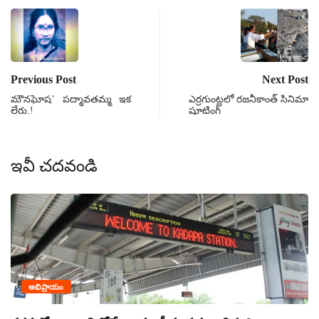
Previous Post
Next Post
మౌనఘోష’ పద్మావతమ్మ ఇక
ఎర్రగుంట్లలో రజనీకాంత్ సినిమా
లేరు.!
షూటింగ్
ఇవీ చదవండి
అభిప్రాయం