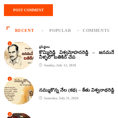
RECENT
POPULAR
COMMENTS
1
ప్రసిద్ధులు
కొమ్మిరెడ్డి విశ్వమోహనరెడ్డి – జనమనే
నీళ్ళలో బతికిన చేప
Sunday, July 12, 2026
2
కథలు
నమ్ముకొన్న నేల (కథ) – కేతు విశ్వనాథరెడ్డి
Saturday, July 11, 2026
3
జానపద గీతాలు