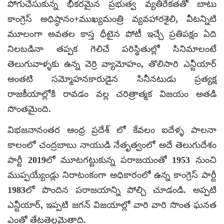
పోగుచేసుకున్న భీకరమైన ప్రభుత్వ వ్యతిరేకతతో బాటు
కాంగ్రెస్ అధిష్ఠానం+ముఖ్యమంత్రి వ్యవహారశైలి, వీటన్నిటి
మూలంగా అవతల కాస్త ధీటైన పోటీ ఇచ్చే ప్రతిపక్షం ఏది
నిలబడినా తప్పక గెలిచే పరిస్థితుల్లో సినిమాలంటే
తెలుగువాళ్ళకు ఉన్న వెర్రి వ్యామోహం, తొలిసారి ఎన్టీయార్
అంతటి సమ్మోహనకారుడైన సినీనటుడు ప్రత్యక్ష
రాజకీయాల్లోకి రావడం వల్ల చరిత్రాత్మక విజయం అతడి
సొంతమైంది.
విభజనానంతర ఆంధ్ర ప్రదేశ్ లో కేవలం ఐదేళ్ళ పాలనా
కాలంలో చంద్రబాబు నాయుడి నేతృత్వంలో అదే తెలుగుదేశం
పార్టీ 2019లో మూటగట్టుకున్న పరాజయంతో 1953 నుంచి
ముప్ఫయ్యేండ్లు నిరాటంకంగా అధికారంలో ఉన్న కాంగ్రెస్ పార్టీ
1983లో పొందిన పరాజయాన్ని పోల్చి చూడండి. అప్పటి
ఎన్టీయార్, ఇప్పటి జగన్ విజయాల్లో వారి వారి సొంత ఘనత
ఎంతో తేటతెల్లమైతాది.