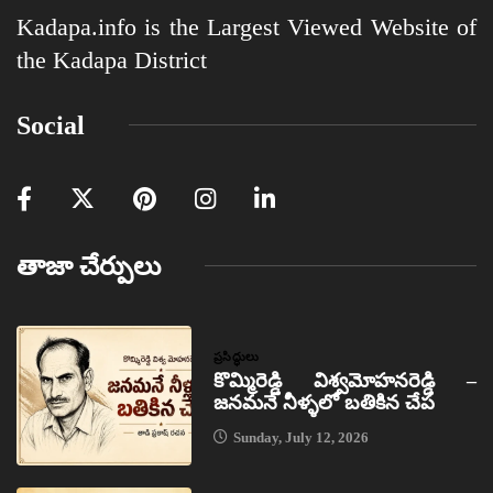
Kadapa.info is the Largest Viewed Website of
the Kadapa District
Social
తాజా చేర్పులు
ప్రసిద్ధులు
కొమ్మిరెడ్డి విశ్వమోహనరెడ్డి –
జనమనే నీళ్ళలో బతికిన చేప
Sunday, July 12, 2026