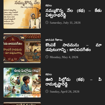
కథలు
నమ్ముకొన్న నేల (కథ) – కేతు
విశ్వనాథరెడ్డి
Saturday, July 11, 2026
జానపద గీతాలు
కొంపకే సావమను – మా
డవుటుగాన్ని : జానపదగీతం
Monday, May 4, 2026
కథలు
ఊరి పిల్లోడు (కథ) – పి
రామకృష్ణారెడ్డి
Sunday, April 26, 2026