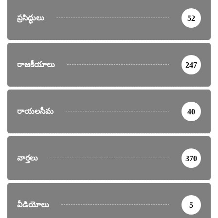
ప్రసిద్ధులు
52
రాజకీయాలు
247
రాయలసీమ
40
వార్తలు
370
వీడియోలు
5