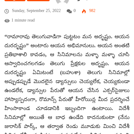
Sunday, September 25, 2022
0
982
1 minute read
“రామారావు తెలుగువాడిగా పుట్టటం మన అదృష్టం. ఆయన
దురదృష్టం” అంటారు ఆయన అభిమానులు. అయన అంతటి
ప్రతిభాశాలి కావడం, ఆ సినిమాలను మళ్ళా మళ్ళా చూసి
ఆస్వాదించగలగడం తెలుగు ప్రేక్షకుల అదృష్టం. ఆయన
దురదృష్టం ఏమిటంటే (బహుశా) తెలుగు సినిమాల్లో
అప్పుడప్పుడే మొదలైన డ్యాన్సులు చెయ్యలేక, చెయ్యకుండా
ఉండలేక, డ్యాన్సుల పేరుతో ఆయన చేసిన ఎక్సర్‌సైజులు
హాస్యాస్పదంగా, రొమాన్స్ పేరుతో హీరోయిన్ల మీద ప్రదర్శించే
హింసాకాండ చూడడానికి ఇబ్బందిగా ఉంటాయి. విదేశీ
సినిమాల్లో అయితే ఆ బాధ ఉండేది కాదనుకుంటా (నేను
జురాసిక్ పార్క్, ఆ తర్వాత రెండు మూడుకు మించి విదేశీ