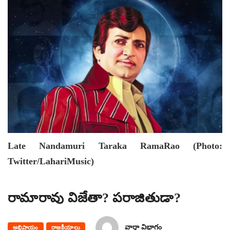
Late Nandamuri Taraka RamaRao (Photo:
Twitter/LahariMusic)
రామారావు విజేతా? పరాజితుడా?
వార్తా విభాగం
అభిప్రాయం
రాజకీయాలు