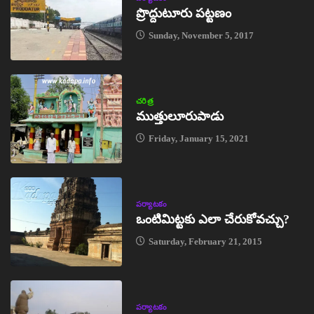
ప్రొద్దుటూరు పట్టణం
Sunday, November 5, 2017
చరిత్ర
ముత్తులూరుపాడు
Friday, January 15, 2021
పర్యాటకం
ఒంటిమిట్టకు ఎలా చేరుకోవచ్చు?
Saturday, February 21, 2015
పర్యాటకం