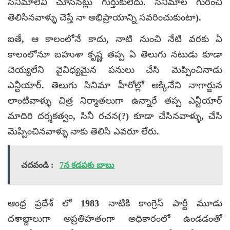
సినిమాలేవీ చూసినట్లు గుర్తుకులేదు. సినిమాల గురించి
తెలిసినవాళ్ళు చెప్తే నా అభిప్రాయాన్ని సవరించుకుంటా).
ఐతే, ఆ కాలంలోనే కాదు, నాటి నుంచి నేటి వరకు ఏ
కాలంలోనూ బహుశా కృష్ణ తప్ప ఏ తెలుగు నటుడు కూడా
చెయ్యలేని వైవిధ్యమైన పనులు చేసి మెప్పించినాడు
ఎన్టీయార్. తెలుగు సినిమా హీరోల్లో అక్కినేని నాగార్జున
లాంటివాళ్ళు చిత్ర నిర్మాతలుగా ఉన్నారే తప్ప ఎన్టీయార్
మాదిరి దర్శకత్వం, సినీ రచన(?) కూడా చేసినవాళ్ళు, చేసి
మెప్పించినవాళ్ళు నాకు తెలిసి ఎవరూ లేరు.
చదవండి :
7న కడపకు బాబు
ఆంధ్ర ప్రదేశ్ లో 1983 నాటికి కాంగ్రెస్ పార్టీ మూడు
దశాబ్దాలుగా అప్రతిహతంగా అధికారంలో ఉండడంతో