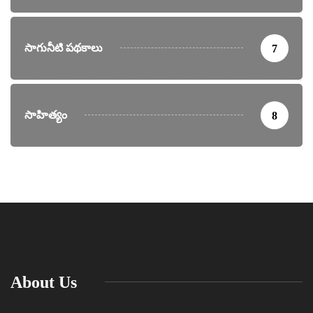
సాగునీటి పథకాలు
7
సాహిత్యం
8
About Us