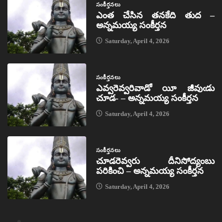
సంకీర్తనలు
ఎంత చేసిన తనకేది తుద –
అన్నమయ్య సంకీర్తన
Saturday, April 4, 2026
సంకీర్తనలు
ఎవ్వరెవ్వరివాడో యీ జీవుఁడు
చూడ- – అన్నమయ్య సంకీర్తన
Saturday, April 4, 2026
సంకీర్తనలు
చూడరెవ్వరు దీనిసోద్యంబు
పరికించి – అన్నమయ్య సంకీర్తన
Saturday, April 4, 2026