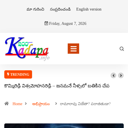
మా గురించి
సంప్రదించండి
English version
Friday, August 7, 2026
TRENDING
కొమ్మిరెడ్డి విశ్వమోహనరెడ్డి – జనమనే నీళ్ళలో బతికిన చేప
Home
అభిప్రాయం
రామారావు విజేతా? పరాజితుడా?