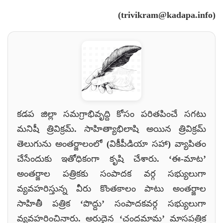
(trivikram@kadapa.info)
కడప జిల్లా సమగ్రాభివృద్ది కోసం పరితపించే సగటు
మనిషీ త్రివిక్రమ్. సాహిత్యాభిలాషి అయిన త్రివిక్రమ్
తెలుగును అంతర్జాలంలో (వికీపీడియా సహా) వ్యాపితం
చేసేందుకు ఇతోధికంగా కృషి చేశారు. ‘ఈ-మాట’
అంతర్జాల పత్రికకు సంపాదక వర్గ సభ్యులుగా
వ్యవహరిస్తున్న వీరు కొంతకాలం పాటు అంతర్జాల
సాహితీ పత్రిక ‘పొద్దు’ సంపాదకవర్గ సభ్యులుగా
వ్యవహరించినారు. అరుదైన ‘చందమామ’ మాసపత్రిక