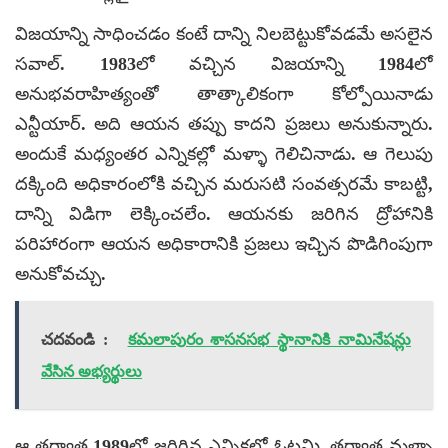
విజయాన్ని సాధించడం కంటే దాన్ని నిలబెట్టుకోవడమే అసలైన
సవాల్. 1983లో వచ్చిన విజయాన్ని 1984లో
అనుభవరాహిత్యంతో తాత్కాలికంగా కోల్పోయినాడు
ఎన్టీయార్. అది ఆయన తప్పు కాదని ప్రజలు అనుకున్నారు.
అందుకే మధ్యంతర ఎన్నికల్లో మళ్ళా గెలిచినాడు. ఆ గెలుపు
దక్కింది అధికారంలోకి వచ్చిన మరుసటి సంవత్సరమే కాబట్టి,
దాన్ని విడిగా లెక్కించలేం. ఆయనకు జరిగిన ద్రోహానికి
పరిహారంగా ఆయన అధికారానికి ప్రజలు ఇచ్చిన పొడిగింపుగా
అనుకోవచ్చు.
చదవండి :
కమలాపురం శాసనసభ స్థానానికి నామినేషన్లు
వేసిన అభ్యర్థులు
ఆ తర్వాత 1989లో జరిగిన ఎన్నికల్లో ఓటమి. తర్వాత మళ్ళా