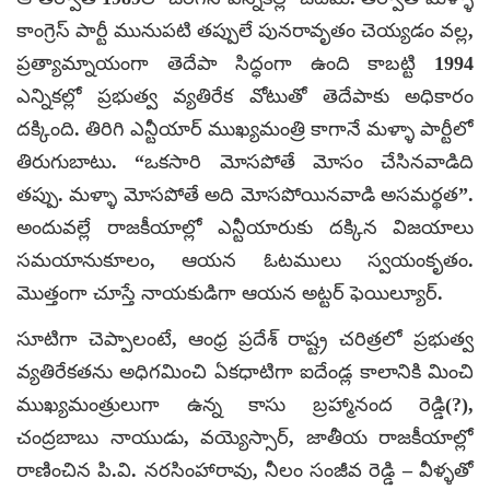
కాంగ్రెస్ పార్టీ మునుపటి తప్పులే పునరావృతం చెయ్యడం వల్ల,
ప్రత్యామ్నాయంగా తెదేపా సిద్ధంగా ఉంది కాబట్టి 1994
ఎన్నికల్లో ప్రభుత్వ వ్యతిరేక వోటుతో తెదేపాకు అధికారం
దక్కింది. తిరిగి ఎన్టీయార్ ముఖ్యమంత్రి కాగానే మళ్ళా పార్టీలో
తిరుగుబాటు. “ఒకసారి మోసపోతే మోసం చేసినవాడిది
తప్పు. మళ్ళా మోసపోతే అది మోసపోయినవాడి అసమర్థత”.
అందువల్లే రాజకీయాల్లో ఎన్టీయారుకు దక్కిన విజయాలు
సమయానుకూలం, ఆయన ఓటములు స్వయంకృతం.
మొత్తంగా చూస్తే నాయకుడిగా ఆయన అట్టర్ ఫెయిల్యూర్.
సూటిగా చెప్పాలంటే, ఆంధ్ర ప్రదేశ్ రాష్ట్ర చరిత్రలో ప్రభుత్వ
వ్యతిరేకతను అధిగమించి ఏకధాటిగా ఐదేండ్ల కాలానికి మించి
ముఖ్యమంత్రులుగా ఉన్న కాసు బ్రహ్మానంద రెడ్డి(?),
చంద్రబాబు నాయుడు, వయ్యెస్సార్, జాతీయ రాజకీయాల్లో
రాణించిన పి.వి. నరసింహారావు, నీలం సంజీవ రెడ్డి – వీళ్ళతో