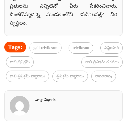
ప్రతులను ఎన్నిటినో వీరు సేకరించినారు.
చింతకొమ్మదిన్నె మండలంలోని ‘పడిగెలపల్లి’ వీరి
స్వస్థలం.
Tags:
gali trivikram
trivikram
ఎన్టీయార్
గాలి త్రివిక్రమ్
గాలి త్రివిక్రమ్ రచనలు
గాలి త్రివిక్రమ్ వ్యాసాలు
త్రివిక్రమ్ వ్యాసాలు
రామారావు
వార్తా విభాగం