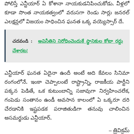
పోలిస్తే ఎన్టీయార్ ఏ కోశానా నాయకుడనిపించుకోడు. వీళ్లలో
కూడా సొంత నాయకత్వంలో వరుసగా రెండు సార్లు జనరల్
ఎలక్షన్లలో విజయం సాధించిన ఘనత ఒక్క వయ్యెస్సార్ దే.
చదవండి :
అవినీతిని నిరోధించెందుకే స్థానికుల కోటా రద్దు
చేశారట!
ఎన్టీయార్ ఘనత ఏదైనా ఉందీ అంటే అది కేవలం సినిమా
రంగంలోనే. ఇంకా చెప్పాలంటే రాష్ట్రాన్ని, రాజకీయ పార్టీని
పక్కన పెడితే, ఒక కుటుంబాన్ని సజావుగా నిర్వహించలేక,
గంపెడు సంతానం ఉండీ అవసాన కాలంలో ఏ ఒక్కరూ దరి
చేరడానికి ఇష్టపడక పరాజితుడిగా తనువు చాలించిన
అసమర్థుడు ఎన్టీయార్.
– త్రివిక్రమ్