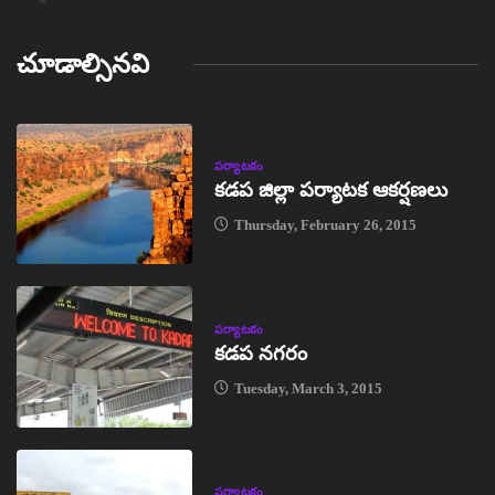
చూడాల్సినవి
పర్యాటకం
కడప జిల్లా పర్యాటక ఆకర్షణలు
Thursday, February 26, 2015
పర్యాటకం
కడప నగరం
Tuesday, March 3, 2015
పర్యాటకం