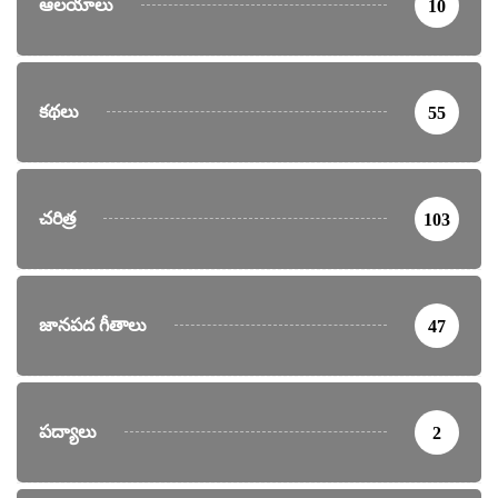
ఆలయాలు
10
కథలు
55
చరిత్ర
103
జానపద గీతాలు
47
పద్యాలు
2