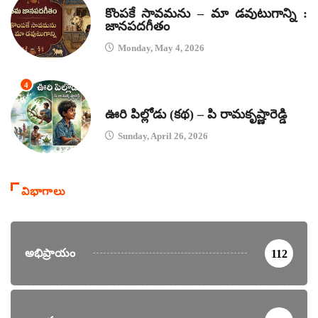
కొంపకే సావమను – మా డవుటుగాన్ని :
జానపదగీతం
Monday, May 4, 2026
4
కథలు
ఊరి పిల్లోడు (కథ) – పి రామకృష్ణారెడ్డి
Sunday, April 26, 2026
విభాగాలు
అభిప్రాయం
112