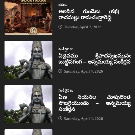
కథలు
అలసిన గుండెలు (కథ) –
రాచమల్లు రామచంద్రారెడ్డి
Tuesday, April 7, 2026
సంకీర్తనలు
ఏదైవము శ్రీపాదన్నఖమునఁ
బుట్టినగంగ – అన్నమయ్య సంకీర్తన
Saturday, April 4, 2026
సంకీర్తనలు
ఏణ నయనల చూపులెంత
సొబగైయుండు – అన్నమయ్య
సంకీర్తన
Saturday, April 4, 2026