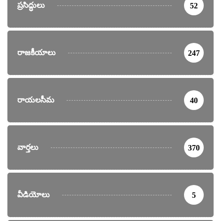
ప్రసిద్ధులు
52
రాజకీయాలు
247
రాయలసీమ
40
వార్తలు
370
వీడియోలు
5