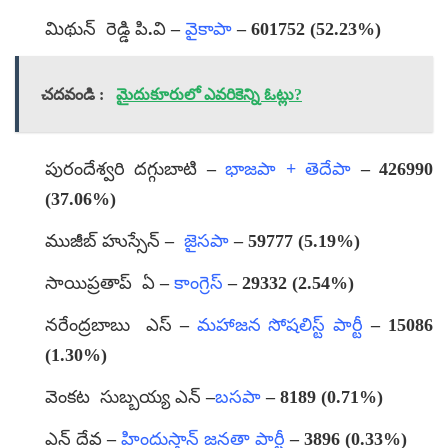
మిథున్ రెడ్డి పి.వి –
వైకాపా
– 601752 (52.23%)
చదవండి :
మైదుకూరులో ఎవరికెన్ని ఓట్లు?
పురందేశ్వరి దగ్గుబాటి –
భాజపా + తెదేపా
– 426990
(37.06%)
ముజీబ్ హుస్సేన్ –
జైసపా
– 59777 (5.19%)
సాయిప్రతాప్ ఏ –
కాంగ్రెస్
– 29332 (2.54%)
నరేంద్రబాబు ఎస్ –
మహాజన సోషలిస్ట్ పార్టీ
– 15086
(1.30%)
వెంకట సుబ్బయ్య ఎన్ –
బసపా
– 8189 (0.71%)
ఎన్ దేవ –
హిందుస్తాన్ జనతా పార్టీ
– 3896 (0.33%)