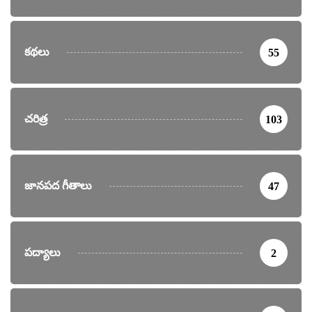
కథలు
55
చరిత్ర
103
జానపద గీతాలు
47
పద్యాలు
2