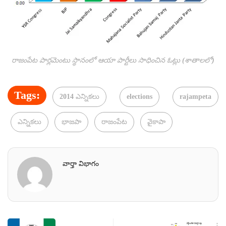
రాజంపేట పార్లమెంటు స్థానంలో ఆయా పార్టీలు సాధించిన ఓట్లు (శాతాలలో)
Tags:
2014 ఎన్నికలు
elections
rajampeta
ఎన్నికలు
భాజపా
రాజంపేట
వైకాపా
వార్తా విభాగం