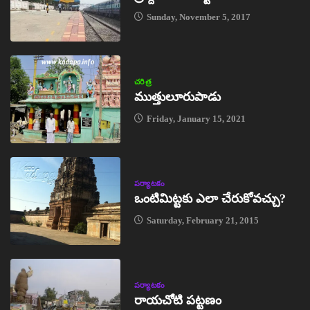
Sunday, November 5, 2017
చరిత్ర
ముత్తులూరుపాడు
Friday, January 15, 2021
పర్యాటకం
ఒంటిమిట్టకు ఎలా చేరుకోవచ్చు?
Saturday, February 21, 2015
పర్యాటకం
రాయచోటి పట్టణం