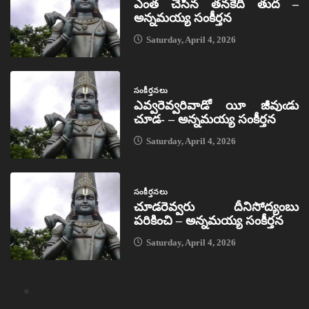
ఎంత చేసిన తనకేది తుద –
అన్నమయ్య సంకీర్తన
Saturday, April 4, 2026
సంకీర్తనలు
ఎవ్వరెవ్వరివాడో యీ జీవుఁడు
చూడ- – అన్నమయ్య సంకీర్తన
Saturday, April 4, 2026
సంకీర్తనలు
చూడరెవ్వరు దీనిసోద్యంబు
పరికించి – అన్నమయ్య సంకీర్తన
Saturday, April 4, 2026