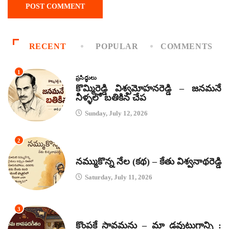
RECENT
POPULAR
COMMENTS
1
ప్రసిద్ధులు
కొమ్మిరెడ్డి విశ్వమోహనరెడ్డి – జనమనే
నీళ్ళలో బతికిన చేప
Sunday, July 12, 2026
2
కథలు
నమ్ముకొన్న నేల (కథ) – కేతు విశ్వనాథరెడ్డి
Saturday, July 11, 2026
3
జానపద గీతాలు
కొంపకే సావమను – మా డవుటుగాన్ని :