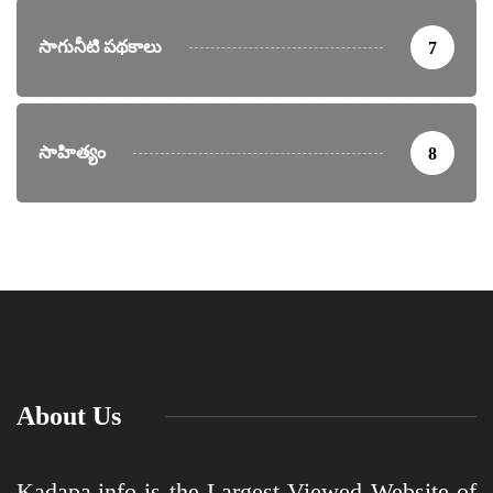
సాగునీటి పథకాలు
7
సాహిత్యం
8
About Us
Kadapa.info is the Largest Viewed Website of