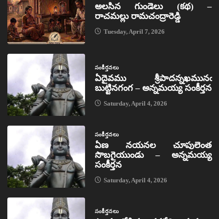
అలసిన గుండెలు (కథ) –
రాచమల్లు రామచంద్రారెడ్డి
Tuesday, April 7, 2026
సంకీర్తనలు
ఏదైవము శ్రీపాదన్నఖమునఁ
బుట్టినగంగ – అన్నమయ్య సంకీర్తన
Saturday, April 4, 2026
సంకీర్తనలు
ఏణ నయనల చూపులెంత
సొబగైయుండు – అన్నమయ్య
సంకీర్తన
Saturday, April 4, 2026
సంకీర్తనలు