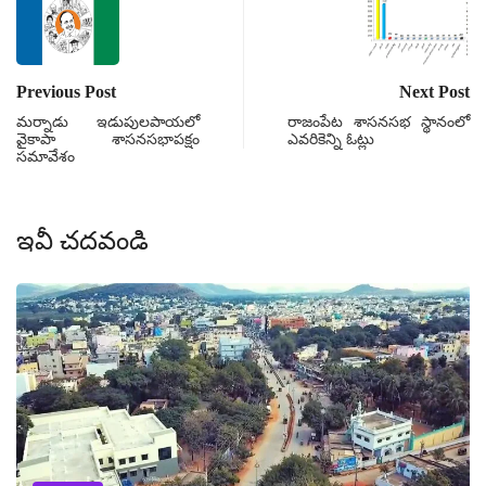
Previous Post
Next Post
మర్నాడు ఇడుపులపాయలో
రాజంపేట శాసనసభ స్థానంలో
వైకాపా శాసనసభాపక్షం
ఎవరికెన్ని ఓట్లు
సమావేశం
ఇవీ చదవండి