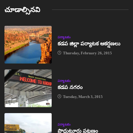
చూడాల్సినవి
పర్యాటకం
కడప జిల్లా పర్యాటక ఆకర్షణలు
Thursday, February 26, 2015
పర్యాటకం
కడప నగరం
Tuesday, March 3, 2015
పర్యాటకం
ప్రొద్దుటూరు పట్టణం