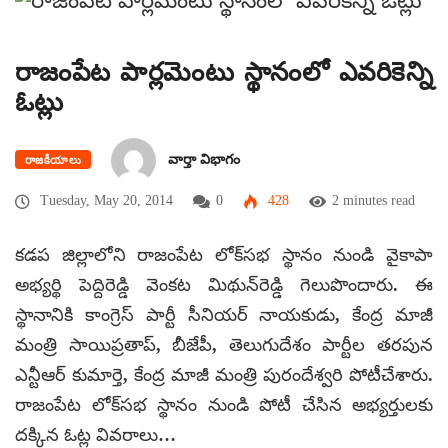
రాజంపేట పార్లమెంటు స్థానంలో ఎవరికెన్ని
ఓట్లు
వార్తా విభాగం
రాజకీయాలు
Tuesday, May 20, 2014
0
428
2 minutes read
కడప జిల్లాలోని రాజంపేట లోక్‌సభ స్థానం నుండి వైకాపా
అభ్యర్థి పెద్దిరెడ్డి వెంకట మిథున్‌రెడ్డి గెలుపొందారు. ఈ
స్థానానికి కాంగ్రెస్ పార్టీ సీనియర్ నాయకుడు, కేంద్ర మాజీ
మంత్రి సాయిప్రతాప్, బీజేపీ, తెలుగుదేశం పార్టీల తరపున
ఎన్టీఆర్ కుమార్తె, కేంద్ర మాజీ మంత్రి పురందేశ్వరి పోటీచేశారు.
రాజంపేట లోక్‌సభ స్థానం నుండి పోటీ చేసిన అభ్యర్తులకు
దక్కిన ఓట్ల వివరాలు…