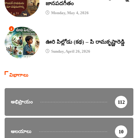
జానపదగీతం
Monday, May 4, 2026
4
కథలు
ఊరి పిల్లోడు (కథ) – పి రామకృష్ణారెడ్డి
Sunday, April 26, 2026
విభాగాలు
అభిప్రాయం
112
ఆలయాలు
10