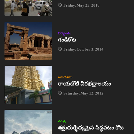
Friday, May 25, 2018
పర్యాటకం
గండికోట
Friday, October 3, 2014
ఆలయాలు
రాయచోటి వీరభద్రాలయం
Saturday, May 12, 2012
చరిత్ర
శత్రుదుర్భేద్యమైన సిద్ధవటం కోట