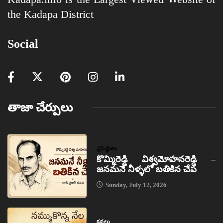
the Kadapa District
Social
తాజా చేర్పులు
ప్రసిద్ధులు
కొమ్మిరెడ్డి విశ్వమోహనరెడ్డి –
జనమనే నీళ్ళలో బతికిన చేప
Sunday, July 12, 2026
కథలు