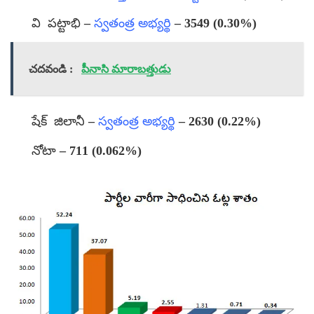
వి పట్టాభి –
స్వతంత్ర అభ్యర్థి
– 3549 (0.30%)
చదవండి :
పీనాసి మారాబత్తుడు
షేక్ జిలానీ –
స్వతంత్ర అభ్యర్థి
– 2630 (0.22%)
నోటా – 711 (0.062%)