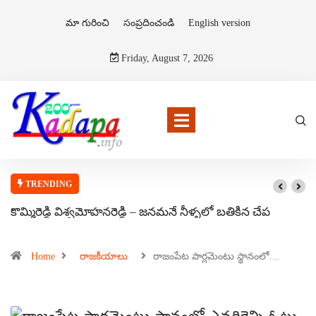
మా గురించి
సంప్రదించండి
English version
Friday, August 7, 2026
TRENDING
కొమ్మిరెడ్డి విశ్వమోహనరెడ్డి – జనమనే నీళ్ళలో బతికిన చేప
Home
రాజకీయాలు
రాజంపేట పార్లమెంటు స్థానంలో…