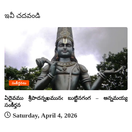
ఇవీ చదవండి
సంకీర్తనలు
ఏదైవము శ్రీపాదన్నఖమునఁ బుట్టినగంగ – అన్నమయ్య
ఏ
సంకీర్తన
సం
Saturday, April 4, 2026