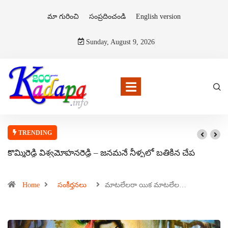
మా గురించి
సంప్రదించండి
English version
Sunday, August 9, 2026
TRENDING
కొమ్మిరెడ్డి విశ్వమోహనరెడ్డి – జనమనే నీళ్ళలో బతికిన చేప
Home
సంకీర్తనలు
మాటలేలరా యిక మాటలేల…