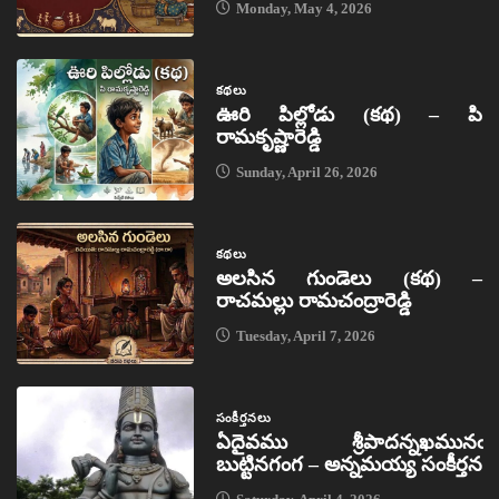
Monday, May 4, 2026
కథలు
ఊరి పిల్లోడు (కథ) – పి
రామకృష్ణారెడ్డి
Sunday, April 26, 2026
కథలు
అలసిన గుండెలు (కథ) –
రాచమల్లు రామచంద్రారెడ్డి
Tuesday, April 7, 2026
సంకీర్తనలు
ఏదైవము శ్రీపాదన్నఖమునఁ
బుట్టినగంగ – అన్నమయ్య సంకీర్తన