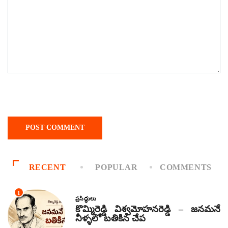
RECENT
POPULAR
COMMENTS
1
ప్రసిద్ధులు
కొమ్మిరెడ్డి విశ్వమోహనరెడ్డి – జనమనే
నీళ్ళలో బతికిన చేప