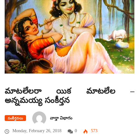
మాటలేలరా యిక మాటలేల –
అన్నమయ్య సంకీర్తన
వార్తా విభాగం
సంకీర్తనలు
Monday, February 26, 2018
0
573