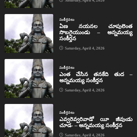
Saturday, April 4, 2026
సంకీర్తనలు
ఏణ నయనల చూపులెంత
సొబగైయుండు – అన్నమయ్య
సంకీర్తన
Saturday, April 4, 2026
సంకీర్తనలు
ఎంత చేసిన తనకేది తుద –
అన్నమయ్య సంకీర్తన
Saturday, April 4, 2026
సంకీర్తనలు
ఎవ్వరెవ్వరివాడో యీ జీవుఁడు
చూడ- – అన్నమయ్య సంకీర్తన
Saturday, April 4, 2026