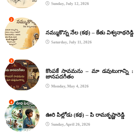
Sunday, July 12, 2026
2
కథలు
నమ్ముకొన్న నేల (కథ) – కేతు విశ్వనాథరెడ్డి
Saturday, July 11, 2026
3
జానపద గీతాలు
కొంపకే సావమను – మా డవుటుగాన్ని :
జానపదగీతం
Monday, May 4, 2026
4
కథలు
ఊరి పిల్లోడు (కథ) – పి రామకృష్ణారెడ్డి
Sunday, April 26, 2026