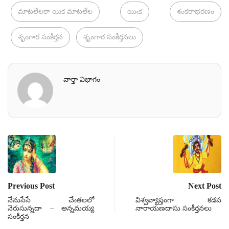
మాటలేలరా యిక మాటలేల
యిఁక
శంకరాభరణం
శృంగార సంకీర్తన
శృంగార సంకీర్తనలు
వార్తా విభాగం
Previous Post
Next Post
నేనుసేసే చేఁతలలో
విశ్వవ్యాప్తంగా కడప
నెరుసున్నదా – అన్నమయ్య
నారాయణదాసు సంకీర్తనలు
సంకీర్తన