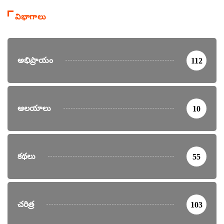
విభాగాలు
అభిప్రాయం
112
ఆలయాలు
10
కథలు
55
చరిత్ర
103