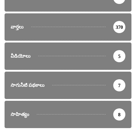
వార్తలు
370
వీడియోలు
5
సాగునీటి పథకాలు
7
సాహిత్యం
8