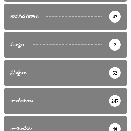
జానపద గీతాలు
47
పద్యాలు
2
ప్రసిద్ధులు
52
రాజకీయాలు
247
రాయలసీమ
40