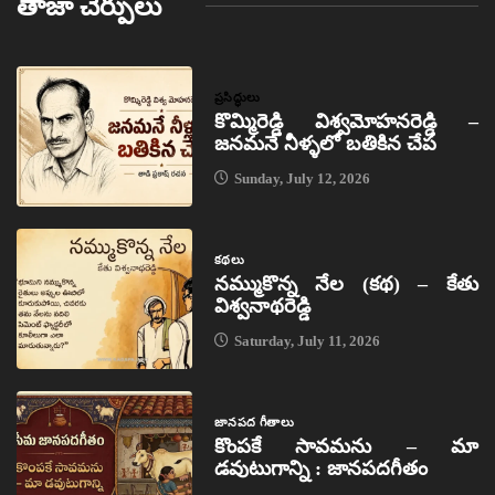
తాజా చేర్పులు
ప్రసిద్ధులు
కొమ్మిరెడ్డి విశ్వమోహనరెడ్డి –
జనమనే నీళ్ళలో బతికిన చేప
Sunday, July 12, 2026
కథలు
నమ్ముకొన్న నేల (కథ) – కేతు
విశ్వనాథరెడ్డి
Saturday, July 11, 2026
జానపద గీతాలు
కొంపకే సావమను – మా
డవుటుగాన్ని : జానపదగీతం