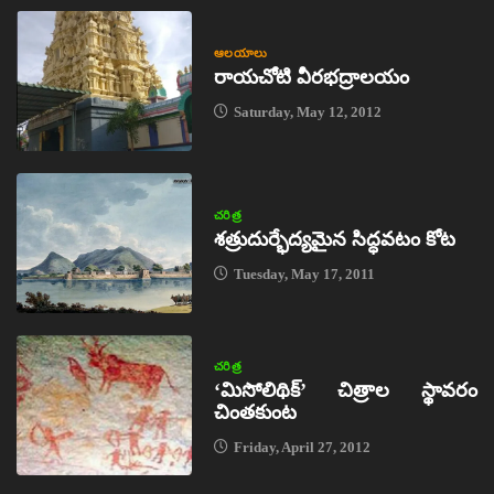
ఆలయాలు
రాయచోటి వీరభద్రాలయం
Saturday, May 12, 2012
చరిత్ర
శత్రుదుర్భేద్యమైన సిద్ధవటం కోట
Tuesday, May 17, 2011
చరిత్ర
‘మిసోలిథిక్‌’ చిత్రాల స్థావరం
చింతకుంట
Friday, April 27, 2012