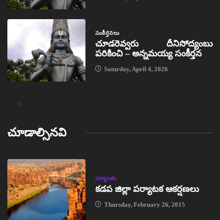
సంకీర్తనలు
చూడరెవ్వరు దీనిసోద్యంబు
పరికించి – అన్నమయ్య సంకీర్తన
Saturday, April 4, 2026
చూడాల్సినవి
పర్యాటకం
కడప జిల్లా పర్యాటక ఆకర్షణలు
Thursday, February 26, 2015