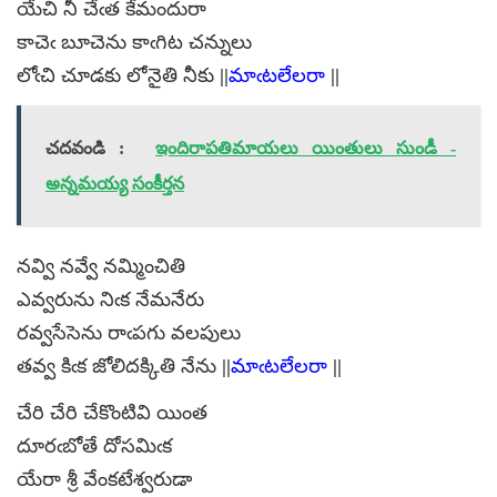
యేచి నీ చేఁత కేమందురా
కాచెఁ బూచెను కాఁగిట చన్నులు
లోఁచి చూడకు లోనైతి నీకు ||
మాఁటలేలరా
||
చదవండి :
ఇందిరాపతిమాయలు యింతులు సుండీ -
అన్నమయ్య సంకీర్తన
నవ్వి నవ్వే నమ్మించితి
ఎవ్వరును నిఁక నేమనేరు
రవ్వసేసెను రాఁపగు వలపులు
తవ్వ కిఁక జోలిదక్కితి నేను ||
మాఁటలేలరా
||
చేరి చేరి చేకొంటివి యింత
దూరఁబోతే దోసమిఁక
యేరా శ్రీ వేంకటేశ్వరుడా