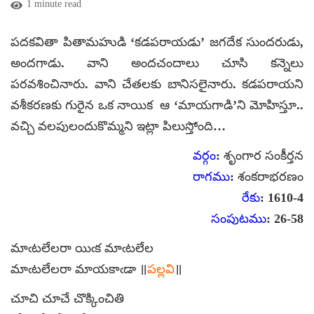
1 minute read
పదకవితా పితామహుడి ‘కడపరాయడు’ జగదేక సుందరుడు,
అందగాడు. వాని అందచందాలు చూసి కన్నెలు
పరవశించినారు. వాని చేతలకు బానిసలైనారు. కడపరాయని
వశీకరణకు గురైన ఒక నాయిక ఆ ‘మాయగాడి’ని మోహిస్తూ..
వచ్చి వలపులందుకొమ్మని ఇట్లా పిలుస్తోంది…
వర్గం
: శృంగార సంకీర్తన
రాగము
: శంకరాభరణం
రేకు
: 1610-4
సంపుటము
: 26-58
మాఁటలేలరా యిఁక మాఁటలేల
మాఁటలేలరా మాయకాఁడా ॥
పల్లవి
॥
చూచి చూచే చొక్కించితి