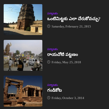
పర్యాటకం
ఒంటిమిట్టకు ఎలా చేరుకోవచ్చు?
Saturday, February 21, 2015
పర్యాటకం
రాయచోటి పట్టణం
Friday, May 25, 2018
పర్యాటకం
గండికోట
Friday, October 3, 2014