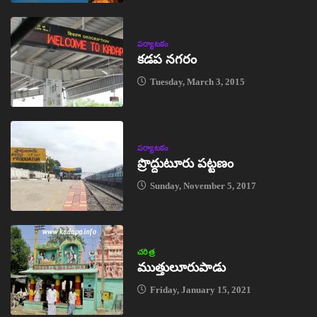
పర్యాటకం
కడప నగరం
Tuesday, March 3, 2015
పర్యాటకం
ప్రొద్దుటూరు పట్టణం
Sunday, November 5, 2017
చరిత్ర
ముత్తులూరుపాడు
Friday, January 15, 2021