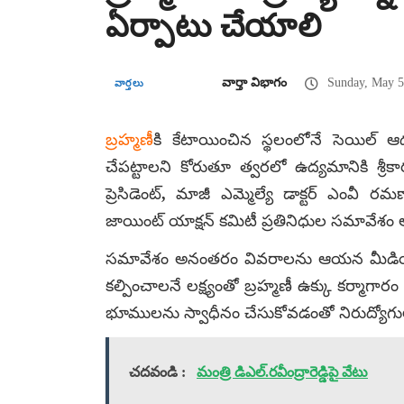
ఏర్పాటు చేయాలి
వార్తా విభాగం
Sunday, May 5
వార్తలు
బ్రహ్మణీ
కి కేటాయించిన స్థలంలోనే సెయిల్ ఆధ్
చేపట్టాలని కోరుతూ త్వరలో ఉద్యమానికి శ్రీ
ప్రెసిడెంట్, మాజీ ఎమ్మెల్యే డాక్టర్ ఎంవీ
జాయింట్ యాక్షన్ కమిటీ ప్రతినిధుల సమావేశం 
సమావేశం అనంతరం వివరాలను ఆయన మీడియాకు 
కల్పించాలనే లక్ష్యంతో బ్రహ్మణీ ఉక్కు కర్మాగారం 
భూములను స్వాధీనం చేసుకోవడంతో నిరుద్యో
చదవండి :
మంత్రి డిఎల్‌.రవీంద్రారెడ్డిపై వేటు