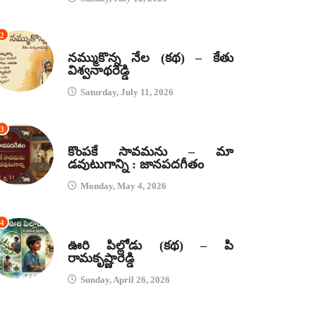
2
కథలు
నమ్ముకొన్న నేల (కథ) – కేతు
విశ్వనాథరెడ్డి
Saturday, July 11, 2026
3
జానపద గీతాలు
కొంపకే సావమను – మా
డవుటుగాన్ని : జానపదగీతం
Monday, May 4, 2026
4
కథలు
ఊరి పిల్లోడు (కథ) – పి
రామకృష్ణారెడ్డి
Sunday, April 26, 2026