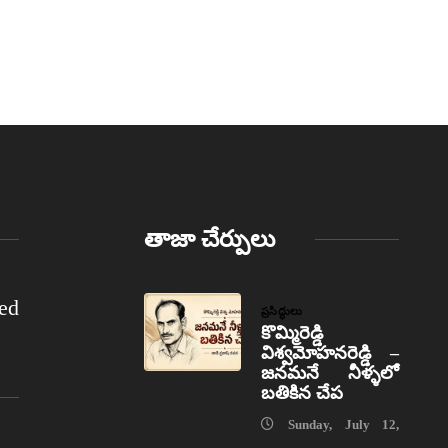
తాజా చేర్పులు
ed
ప్రసిద్ధులు
కొమ్మిరెడ్డి
విశ్వమోహనరెడ్డి –
జనమనే నీళ్ళలో
బతికిన చేప
Sunday, July 12,