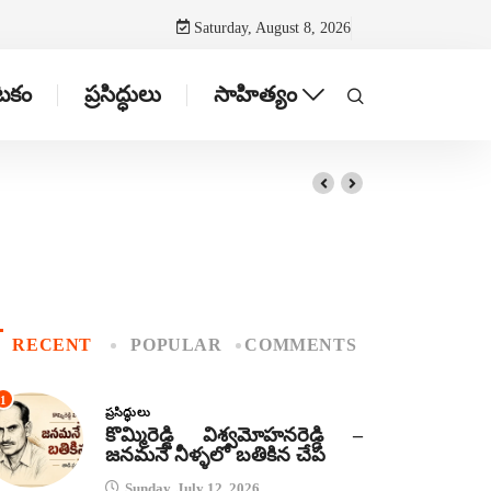
Saturday, August 8, 2026
ాటకం
ప్రసిద్ధులు
సాహిత్యం
RECENT
POPULAR
COMMENTS
1
ప్రసిద్ధులు
కొమ్మిరెడ్డి విశ్వమోహనరెడ్డి –
జనమనే నీళ్ళలో బతికిన చేప
Sunday, July 12, 2026