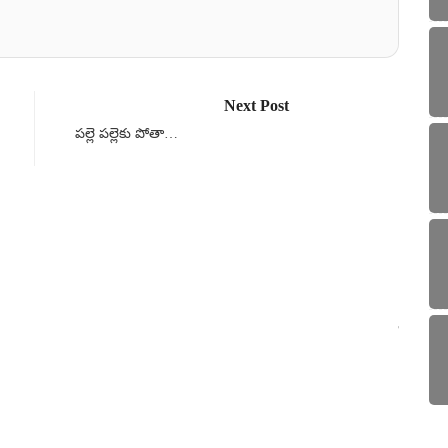
Next Post
పల్లె పల్లెకు పోతా…
అభిప
హైకోర
Sa