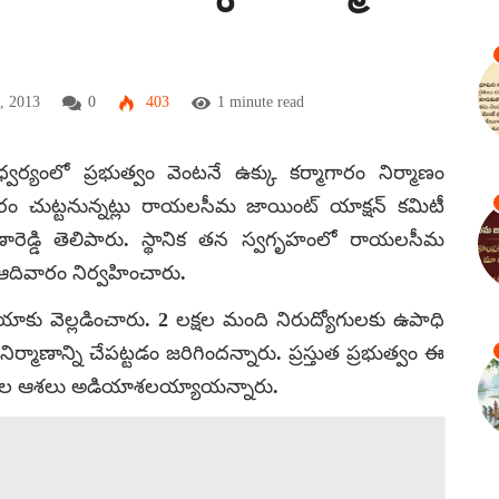
, 2013
0
403
1 minute read
వర్యంలో ప్రభుత్వం వెంటనే ఉక్కు కర్మాగారం నిర్మాణం
కారం చుట్టనున్నట్లు రాయలసీమ జాయింట్ యాక్షన్ కమిటీ
 రమణారెడ్డి తెలిపారు. స్థానిక తన స్వగృహంలో రాయలసీమ
ఆదివారం నిర్వహించారు.
వెల్లడించారు. 2 లక్షల మంది నిరుద్యోగులకు ఉపాధి
నిర్మాణాన్ని చేపట్టడం జరిగిందన్నారు. ప్రస్తుత ప్రభుత్వం ఈ
గుల ఆశలు అడియాశలయ్యాయన్నారు.