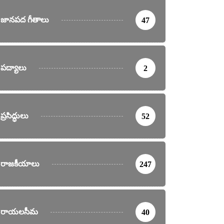
జానపద గీతాలు
47
పద్యాలు
2
ప్రసిద్ధులు
52
రాజకీయాలు
247
రాయలసీమ
40