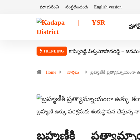
మా గురించి
సంప్రదించండి
English version
హోమ
కొమ్మిరెడ్డి విశ్వమోహనరెడ్డి – జనమ
TRENDING
Home
వార్తలు
బ్రహ్మణీకి ప్రత్యామ్నాయంగా 
బ్రహ్మణి ఉక్కు పరిశ్రమకు శంకుస్థాపన చేస్తున్న 
బ్రహ్మణీకి ప్రత్యామ