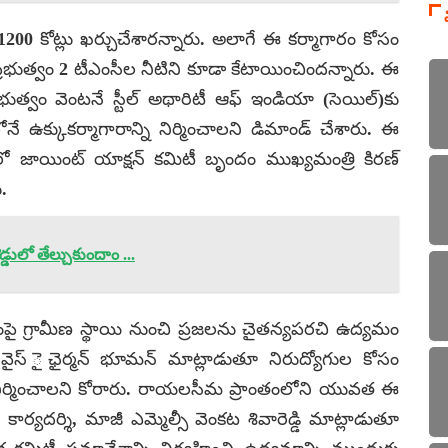
200 కోట్లు ఖర్చుచేశారన్నారు. అలాగే ఈ కర్మాగారం కోసం
ుత్వం 2 టీఎంసీల నీటిని కూడా కేటాయించిందన్నారు. ఈ
ుత్వం వెంటనే స్టీల్ అథారిటీ ఆఫ్ ఇండియా (సెయిల్)కు
ే ఉక్కుకర్మాగారాన్ని నిర్మించాలని డిమాండ్ చేశారు. ఈ
లో జాయింట్ యాక్షన్ కమిటీ బృందం ముఖ్యమంత్రి కిరణ్
.
ులో తేల్చుకుందాం ...
ణంపై గ్రామీణ స్థాయి నుంచి ప్రజలను చైతన్యపరచి ఉద్యమం
ైస్ ైఛైర్మన్ భూమన్ మాట్లాడుతూ నిరుద్యోగుల కోసం
్ని నిర్మించాలని కోరారు. రాయలసీమ ప్రాంతంలోని యువత ఈ
కార్యదర్శి, మాజీ ఎమ్మెల్సీ వెంకట శివారెడ్డి మాట్లాడుతూ