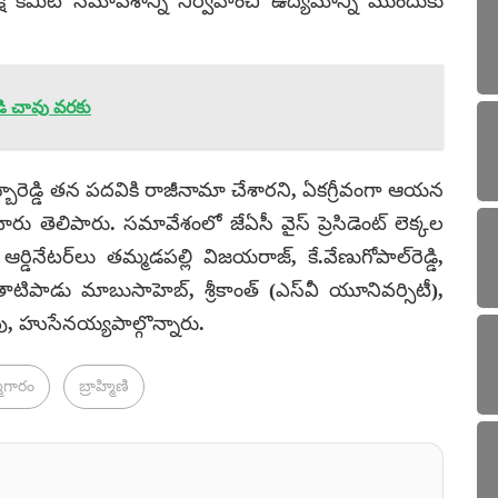
మిటీ సమావేశాన్ని నిర్వహించి ఉద్యమాన్ని ముందుకు
ండి చావు వరకు
సుబ్బారెడ్డి తన పదవికి రాజీనామా చేశారని, ఏకగ్రీవంగా ఆయన
 తెలిపారు. సమావేశంలో జేఏసీ వైస్ ప్రెసిడెంట్ లెక్కల
కో ఆర్డినేటర్‌లు తమ్మడపల్లి విజయరాజ్, కే.వేణుగోపాల్‌రెడ్డి,
్డి, తాటిపాడు మాబుసాహెబ్, శ్రీకాంత్ (ఎస్‌వీ యూనివర్సిటీ),
ావు, హుసేనయ్యపాల్గొన్నారు.
మాగారం
బ్రాహ్మిణి