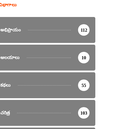
విభాగాలు
అభిప్రాయం
112
ఆలయాలు
10
కథలు
55
చరిత్ర
103