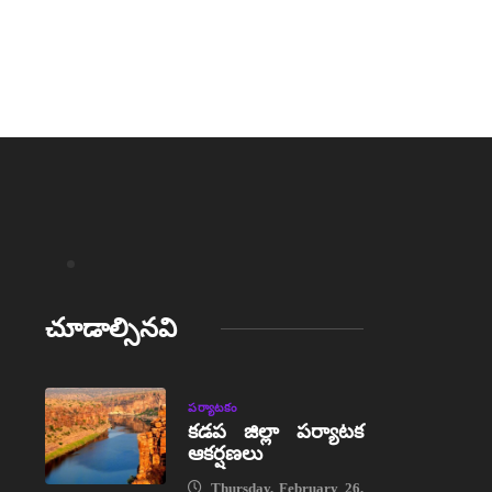
చూడాల్సినవి
పర్యాటకం
కడప జిల్లా పర్యాటక
ఆకర్షణలు
Thursday, February 26,