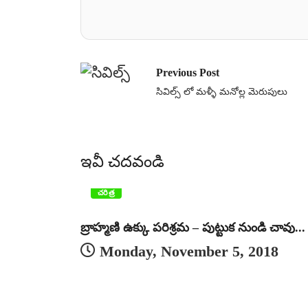
Previous Post
సివిల్స్ లో మళ్ళీ మనోల్ల మెరుపులు
ఇవీ చదవండి
చరిత్ర
బ్రాహ్మణి ఉక్కు పరిశ్రమ – పుట్టుక నుండి చావు...
Monday, November 5, 2018