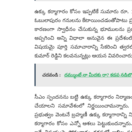
ఉక్కు కర్మాగారం కోసం ఇప్పటికే సుమారు రూ. 1
ఓబులాపురం గనులను కేటాయించడంతోపాటు ప్రభ
కారణంగా స్వాధీనం చేసుకున్న భూములను ప్రభ
అప్పగించి అన్ని విధాలా అనువైన ఈ ప్రదేశంలోన
విషయమై పూర్తి సమాచారాన్ని సేకరించి త్వర
కుమార్ రెడ్డిని కలవనున్నట్లు ఆయన వివరించారు
చదవండి :
దమ్ముంటే నా మీదకు రా? కడప నడిబొడ్డ
సీఎం స్పందనను బట్టి ఉక్కు కర్మాగారం నిర్మా
చేయాలని సమావేశంలో నిర్ణయించామన్నారు. వ
ప్రభుత్వం వెంటనే బ్రహ్మణీ ఉక్కు కర్మాగారాన
కర్మాగారం కోసం ఎన్నో ఆశలు పెట్టుకుందన్నారు. 