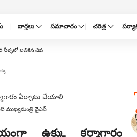
్
వార్తలు
సమాచారం
చరిత్ర
పర్య
నే నీళ్ళలో బతికిన చేప
ఉక్కు…
నాటి ముఖ్యమంత్రి వైఎస్
్నాయంగా ఉక్కు కర్మాగారం