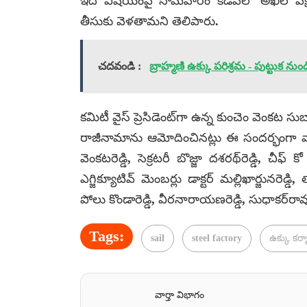
ఇదే విషయంపై సోమవారం కడపలో అఖిల పక్ష క
తీసుకు వెళతామని తెలిపారు.
చదవండి :
బ్రాహ్మణి ఉక్కు పరిశ్రమ - పుట్టుక ను
కమిటీ వైస్ ప్రెసిడెంట్‌గా ఉన్న కుంచెం వెంకట 
రాజీనామాను ఆమోదించినట్లు ఈ సందర్భంగా వారు
వెంకటరెడ్డి, సెక్రటరీ బొజ్జా దశరథ్‌రెడ్డి, చీఫ్ 
ఎగ్జిక్యూటివ్ మెంబర్లు డాక్టర్ మల్లిఖార్జునరెడ
పోలు కొండారెడ్డి, వీరనారాయణరెడ్డి, సుధాకర్‌ర
Tags:
sail
steel factory
ఉక్కు కర్
వార్తా విభాగం