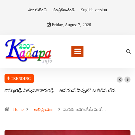
మా గురించి
సంప్రదించండి
English version
Friday, August 7, 2026
TRENDING
కొమ్మిరెడ్డి విశ్వమోహనరెడ్డి – జనమనే నీళ్ళలో బతికిన చేప
Home
అభిప్రాయం
మనకు జరగబోయే మరో…