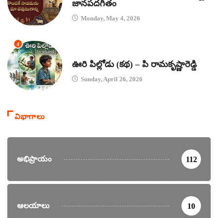
జానపదగీతం
Monday, May 4, 2026
4
కథలు
ఊరి పిల్లోడు (కథ) – పి రామకృష్ణారెడ్డి
Sunday, April 26, 2026
విభాగాలు
అభిప్రాయం
112
ఆలయాలు
10