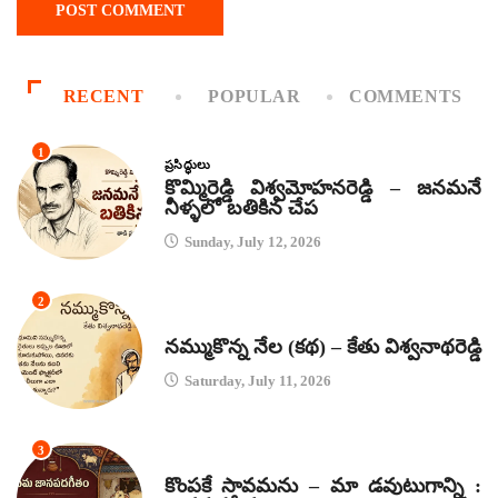
RECENT
POPULAR
COMMENTS
1
ప్రసిద్ధులు
కొమ్మిరెడ్డి విశ్వమోహనరెడ్డి – జనమనే
నీళ్ళలో బతికిన చేప
Sunday, July 12, 2026
2
కథలు
నమ్ముకొన్న నేల (కథ) – కేతు విశ్వనాథరెడ్డి
Saturday, July 11, 2026
3
జానపద గీతాలు
కొంపకే సావమను – మా డవుటుగాన్ని :