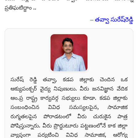
ప్రతిఘటిద్దాం ..
– తవ్వా సురేష్‌రెడ్డి
సురేష్ రెడ్డి తవ్వా, కడప జిల్లాకు చెందిన ఒక
ఆక్యుపంక్చర్ వైద్య నిపుణులు. వీరు జనవిజ్ఞాన వేదిక
ఆం.ప్ర రాష్ట్ర కార్యవర్గ సభ్యులు కూడా. కడప జిల్లాకు
సంబంధించిన వివిధ సమస్యలపైన, సామాజిక
రుగ్మతలపైన పోరాడటంలో వీరు చురుకైన పాత్ర
పోషిస్తున్నారు. వీరు ప్రొద్దుటూరు పట్టణంలోనే కాక జిల్లా
వ్యాప్తంగా పర్యటించి వివిధ సామాజిక, ఆరోగ్య