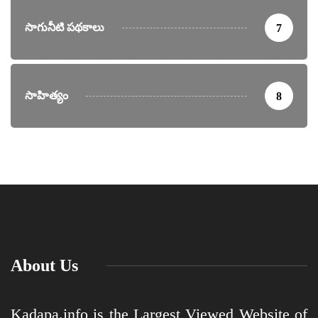
సాగునీటి పథకాలు
7
సాహిత్యం
8
About Us
Kadapa.info is the Largest Viewed Website of