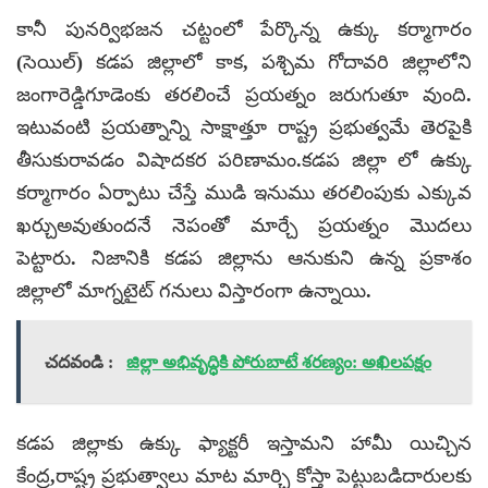
కానీ పునర్విభజన చట్టంలో పేర్కొన్న ఉక్కు కర్మాగారం
(సెయిల్) కడప జిల్లాలో కాక, పశ్చిమ గోదావరి జిల్లాలోని
జంగారెడ్డిగూడెంకు తరలించే ప్రయత్నం జరుగుతూ వుంది.
ఇటువంటి ప్రయత్నాన్ని సాక్షాత్తూ రాష్ట్ర ప్రభుత్వమే తెరపైకి
తీసుకురావడం విషాదకర పరిణామం.కడప జిల్లా లో ఉక్కు
కర్మాగారం ఏర్పాటు చేస్తే ముడి ఇనుము తరలింపుకు ఎక్కువ
ఖర్చుఅవుతుందనే నెపంతో మార్చే ప్రయత్నం మొదలు
పెట్టారు. నిజానికి కడప జిల్లాను ఆనుకుని ఉన్న ప్రకాశం
జిల్లాలో మాగ్నటైట్ గనులు విస్తారంగా ఉన్నాయి.
చదవండి :
జిల్లా అభివృద్ధికి పోరుబాటే శరణ్యం: అఖిలపక్షం
కడప జిల్లాకు ఉక్కు ఫ్యాక్టరీ ఇస్తామని హామీ యిచ్చిన
కేంద్ర,రాష్ట్ర ప్రభుత్వాలు మాట మార్చి కోస్తా పెట్టుబడిదారులకు