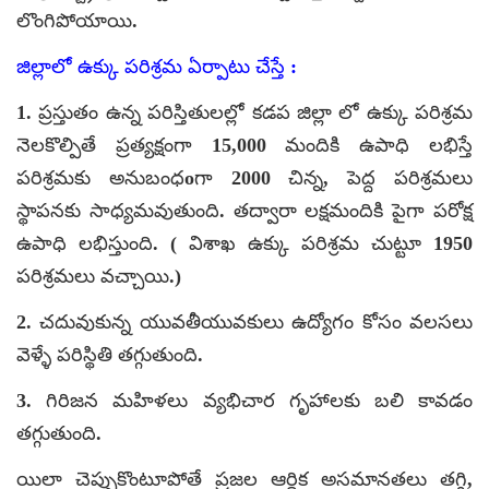
లొంగిపోయాయి.
జిల్లాలో ఉక్కు పరిశ్రమ ఏర్పాటు చేస్తే :
1. ప్రస్తుతం ఉన్న పరిస్తితులల్లో కడప జిల్లా లో ఉక్కు పరిశ్రమ
నెలకొల్పితే ప్రత్యక్షంగా 15,000 మందికి ఉపాధి లభిస్తే
పరిశ్రమకు అనుబంధoగా 2000 చిన్న, పెద్ద పరిశ్రమలు
స్థాపనకు సాధ్యమవుతుంది. తద్వారా లక్షమందికి పైగా పరోక్ష
ఉపాధి లభిస్తుంది. ( విశాఖ ఉక్కు పరిశ్రమ చుట్టూ 1950
పరిశ్రమలు వచ్చాయి.)
2. చదువుకున్న యువతీయువకులు ఉద్యోగం కోసం వలసలు
వెళ్ళే పరిస్థితి తగ్గుతుంది.
3. గిరిజన మహిళలు వ్యభిచార గృహాలకు బలి కావడం
తగ్గుతుంది.
యిలా చెప్పుకొంటూపోతే ప్రజల ఆర్ధిక అసమానతలు తగ్గి,