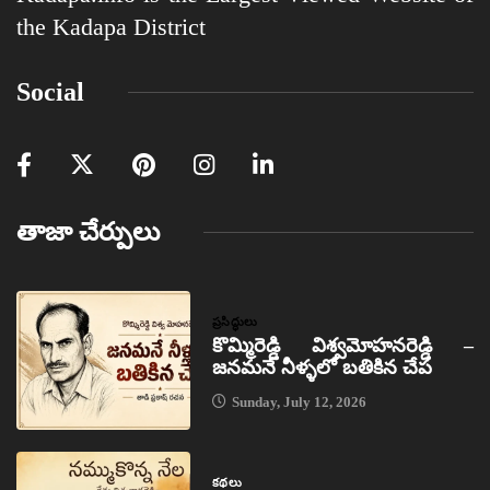
the Kadapa District
Social
తాజా చేర్పులు
ప్రసిద్ధులు
కొమ్మిరెడ్డి విశ్వమోహనరెడ్డి –
జనమనే నీళ్ళలో బతికిన చేప
Sunday, July 12, 2026
కథలు