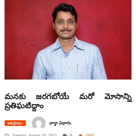
మనకు జరగబోయే మరో మోసాన్ని
ప్రతిఘటిద్దాం
వార్తా విభాగం
అభిప్రాయం
Tuesday, August 18, 2015
0
1045