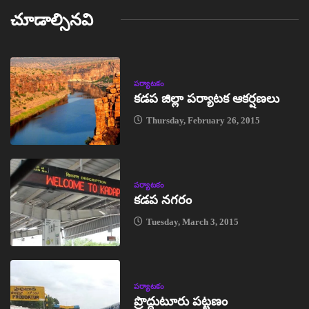
చూడాల్సినవి
పర్యాటకం
కడప జిల్లా పర్యాటక ఆకర్షణలు
Thursday, February 26, 2015
పర్యాటకం
కడప నగరం
Tuesday, March 3, 2015
పర్యాటకం
ప్రొద్దుటూరు పట్టణం