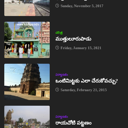
Sunday, November 5, 2017
చరిత్ర
ముత్తులూరుపాడు
Friday, January 15, 2021
పర్యాటకం
ఒంటిమిట్టకు ఎలా చేరుకోవచ్చు?
Saturday, February 21, 2015
పర్యాటకం
రాయచోటి పట్టణం