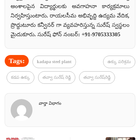
అంశాలపైన విద్యార్థులకు అవగాహనా కార్యక్రమాలు
నిర్వహిస్తుంటారు. రాయలసీమ అభివృద్ది ఉద్యమ వేదిక,
ప్రొద్దుటూరు కన్వీనర్ గా వ్యవహరిస్తున్న సురేష్ స్వస్థలం
మైదుకూరు. సురేష్ ఫోన్ నంబర్: +91-9705333305
Tags:
kadapa steel plant
ఉక్కు పరిశ్రమ
కడప ఉక్కు
తవ్వా సురేష్ రెడ్డి
తవ్వా సురేష్‌రెడ్డి
వార్తా విభాగం