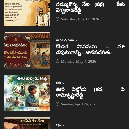
నమ్ముకొన్న నేల (కథ) – కేతు
విశ్వనాథరెడ్డి
Saturday, July 11, 2026
జానపద గీతాలు
కొంపకే సావమను – మా
డవుటుగాన్ని : జానపదగీతం
Monday, May 4, 2026
కథలు
ఊరి పిల్లోడు (కథ) – పి
రామకృష్ణారెడ్డి
Sunday, April 26, 2026
కథలు