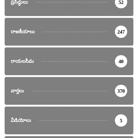
ప్రసిద్ధులు
52
రాజకీయాలు
247
రాయలసీమ
40
వార్తలు
370
వీడియోలు
5