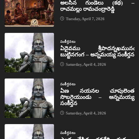
అలసిన గుండెలు (కథ) –
రాచమల్లు రామచంద్రారెడ్డి
Tuesday, April 7, 2026
సంకీర్తనలు
ఏదైవము శ్రీపాదన్నఖమునఁ
బుట్టినగంగ – అన్నమయ్య సంకీర్తన
Saturday, April 4, 2026
సంకీర్తనలు
ఏణ నయనల చూపులెంత
సొబగైయుండు – అన్నమయ్య
సంకీర్తన
Saturday, April 4, 2026
సంకీర్తనలు