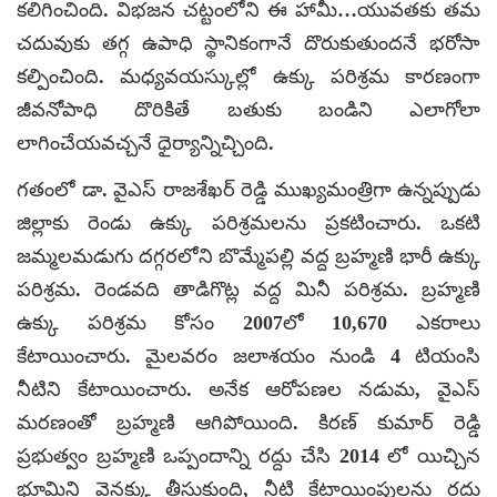
కలిగించింది. విభజన చట్టంలోని ఈ హామీ…యువతకు తమ
చదువుకు తగ్గ ఉపాధి స్థానికంగానే దొరుకుతుందనే భరోసా
కల్పించింది. మధ్యవయస్కుల్లో ఉక్కు పరిశ్రమ కారణంగా
జీవనోపాధి దొరికితే బతుకు బండిని ఎలాగోలా
లాగించేయవచ్చనే ధైర్యాన్నిచ్చింది.
గతంలో డా. వైఎస్ రాజశేఖర్ రెడ్డి ముఖ్యమంత్రిగా ఉన్నప్పుడు
జిల్లాకు రెండు ఉక్కు పరిశ్రమలను ప్రకటించారు. ఒకటి
జమ్మలమడుగు దగ్గరలోని బొమ్మేపల్లి వద్ద బ్రహ్మణి భారీ ఉక్కు
పరిశ్రమ. రెండవది తాడిగొట్ల వద్ద మినీ పరిశ్రమ. బ్రహ్మణి
ఉక్కు పరిశ్రమ కోసం 2007లో 10,670 ఎకరాలు
కేటాయించారు. మైలవరం జలాశయం నుండి 4 టియంసి
నీటిని కేటాయించారు. అనేక ఆరోపణల నడుమ, వైఎస్
మరణంతో బ్రహ్మణి ఆగిపోయింది. కిరణ్ కుమార్ రెడ్డి
ప్రభుత్వం బ్రహ్మణి ఒప్పందాన్ని రద్దు చేసి 2014 లో యిచ్చిన
భూమిని వెనక్కు తీసుకుంది, నీటి కేటాయింపులను రద్దు