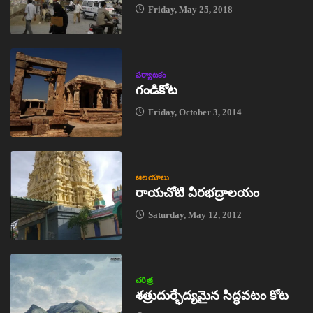
Friday, May 25, 2018
పర్యాటకం
గండికోట
Friday, October 3, 2014
ఆలయాలు
రాయచోటి వీరభద్రాలయం
Saturday, May 12, 2012
చరిత్ర
శత్రుదుర్భేద్యమైన సిద్ధవటం కోట