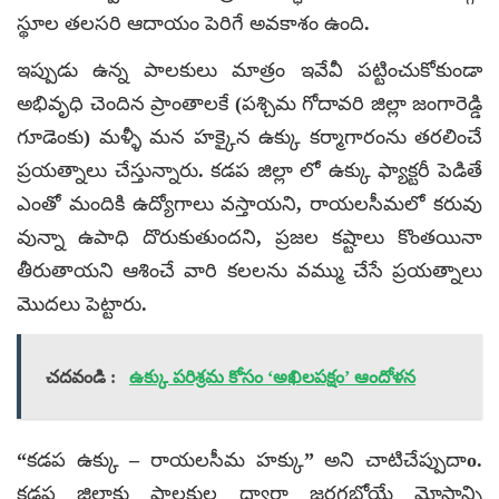
స్థూల తలసరి ఆదాయం పెరిగే అవకాశం ఉంది.
ఇప్పుడు ఉన్న పాలకులు మాత్రం ఇవేవీ పట్టించుకోకుండా
అభివృధి చెందిన ప్రాంతాలకే (పశ్చిమ గోదావరి జిల్లా జంగారెడ్డి
గూడెంకు) మళ్ళీ మన హక్కైన ఉక్కు కర్మాగారంను తరలించే
ప్రయత్నాలు చేస్తున్నారు. కడప జిల్లా లో ఉక్కు ఫ్యాక్టరీ పెడితే
ఎంతో మందికి ఉద్యోగాలు వస్తాయని, రాయలసీమలో కరువు
వున్నా ఉపాధి దొరుకుతుందని, ప్రజల కష్టాలు కొంతయినా
తీరుతాయని ఆశించే వారి కలలను వమ్ము చేసే ప్రయత్నాలు
మొదలు పెట్టారు.
చదవండి :
ఉక్కు పరిశ్రమ కోసం ‘అఖిల‌ప‌క్షం’ ఆందోళన
“కడప ఉక్కు – రాయలసీమ హక్కు” అని చాటిచేప్పుదాo.
కడప జిల్లాకు పాలకుల ద్వారా జరగబోయే మోసాన్ని