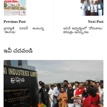
Previous Post
Next Post
బ్రాహ్మణి సూపర్ అంటున్న
జవివే ఆధ్వర్యంలో ‘దోమకాటు’
‘ఈనాడు’
కరపత్రం ఆవిష్కరణ
ఇవీ చదవండి