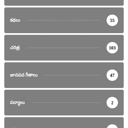
కథలు
55
చరిత్ర
103
జానపద గీతాలు
47
పద్యాలు
2