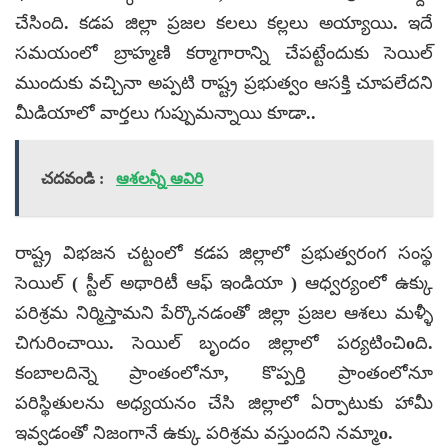
చేసింది. కడప జిల్లా ప్రజల కలలు కల్లలు అయ్యాయి. ఇదే
సమయంలో బ్రాహ్మణి కర్మాగారాన్ని చేపట్టేందుకు సెయిల్
ముందుకు వచ్చినా అప్పటి రాష్ట్ర ప్రభుత్వం ఆసక్తి చూపలేదని
మీడియాలో వార్తలు గుప్పుమన్నాయి కూడా..
చదవండి :
ఆశలన్నీ ఆవిరి
రాష్ట్ర విభజన చట్టంలో కడప జిల్లాలో ప్రభుత్వరంగ సంస్థ
సెయిల్ ( స్టీల్ అథారిటీ ఆఫ్ ఇండియా ) ఆధ్వర్యంలో ఉక్కు
పరిశ్రమ నిర్మిస్తామని పేర్కొనడంతో జిల్లా ప్రజల ఆశలు మళ్ళీ
చిగురించాయి. సెయిల్ బృందం జిల్లాలో పర్యటించిoది.
కంబాలదిన్నె ప్రాంతంలోనూ, కొప్పర్తి ప్రాంతంలోనూ
పరిస్థితులను అధ్యయనం చేసి జిల్లాలో ఏర్పాటుకు హామీ
ఇవ్వడంతో నిజంగానే ఉక్కు పరిశ్రమ వస్తుందని నమ్మాo.