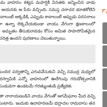
 ప్రధమ వాహనం కశ్యప మహర్షికి వినతకు జన్మించిన వాడు
నుక ఆయనకు ఆ పేరు వచ్చింది. సమస్త చరాచర భూతకోటిని
కావాలంటే అక్కడికి, ఎప్పుడు కావాలంటే అప్పుడు పరసరాలు
ా ఉన్నా లెక్కచేయకుండా వాయు వేగంగా క్షణకాలంలో
సొంతం అమృతం తీసుకురావడం కోసం అమిత సాహసోపేతమైన
 చరిత్ర ఉందని పురణాలు చెబుతున్నాయి.
 మందిర పర్వతాన్ని ఎగువవేసుకుని వచ్చి సముద్ర మధ్యలో
వ రస్వామికి ఎన్నో వాహనంలో ఊరేగింపు గరుడోత్సవానికి
పండువగా ఉండటమే గరత్ముంతుడి ప్రత్యేకత.
ంతా నారాయణుడిని వాయు వేగంతో ఆగమేఘాల మీద వచ్చి
డుకుంటారు. ఇందుకు ఉదాహరణమే భద్రాచల రామదాసు తన