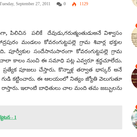
uesday, September 27, 2011
0
1129
రంగా, పిలిచిన పలికే దేవుడు,గరుత్మంతుడుఅనే విశ్వాసం
ాద్రపురం మండలం కోవరంగుట్టపల్లె గ్రామ శివార్ల భక్తుల
పూర్వీకుల సందేసానుసారంగా కోవరంగుట్టపల్లె గ్రామ
చాలా కాలం నుంచి ఈ సమాధి పట్ల ఎవ్వరూ శ్రద్ధచూలేదు.
త్యేక పూజలు చేస్తారు. కొన్నాళ్ల తర్వాత భాస్కర్‌ అనే
కడ గుడి కట్టించారు. ఈ ఆలయంలో నిత్యం జ్యోతి వెలుగుతూ
 తైలం రాస్తారు. ఇలాంటి బాధితులు చాల మంది తమ జబ్బులను
యటన - 1