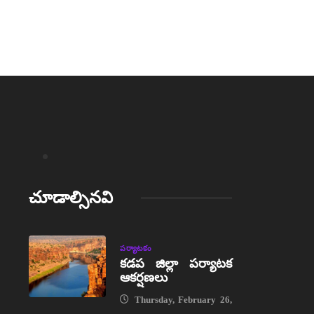
చూడాల్సినవి
పర్యాటకం
కడప జిల్లా పర్యాటక
ఆకర్షణలు
Thursday, February 26,