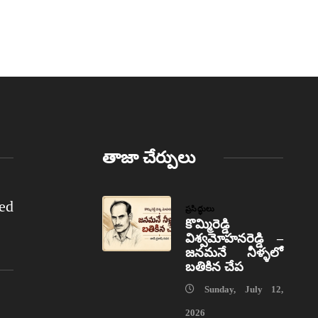
తాజా చేర్పులు
ed
ప్రసిద్ధులు
కొమ్మిరెడ్డి
విశ్వమోహనరెడ్డి –
జనమనే నీళ్ళలో
బతికిన చేప
Sunday, July 12,
2026