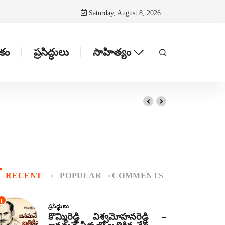
Saturday, August 8, 2026
టకం
ప్రసిద్ధులు
సాహిత్యం
RECENT
POPULAR
COMMENTS
1
ప్రసిద్ధులు
కొమ్మిరెడ్డి విశ్వమోహనరెడ్డి –