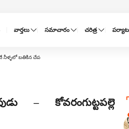
వార్తలు
సమాచారం
చరిత్ర
పర్యా
నే నీళ్ళలో బతికిన చేప
ుడు – కోవరంగుట్టపల్లె