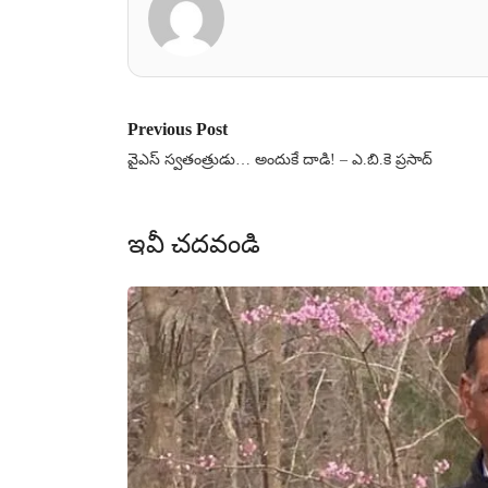
Previous Post
వైఎస్ స్వతంత్రుడు… అందుకే దాడి! – ఎ.బి.కె ప్రసాద్
ఇవీ చదవండి