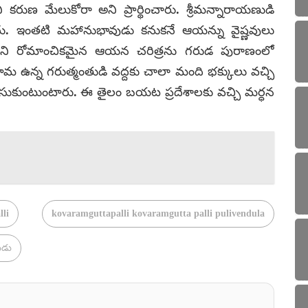
మేలుకోరా అని ప్రార్థించారు. శ్రీమన్నారాయణుడి
. ఇంతటి మహానుభావుడు కనుకనే ఆయన్ను వైష్ణవులు
ీర్తిని రోమాంచికమైన ఆయన చరిత్రను గరుడ పురాణంలో
ిమ ఉన్న గరుత్మంతుడి వద్దకు చాలా మంది భక్కులు వచ్చి
ం చేసుకుంటుంటారు. ఈ తైలం బయట ప్రదేశాలకు వచ్చి మర్ధన
lli
kovaramguttapalli kovaramgutta palli pulivendula
ుడు