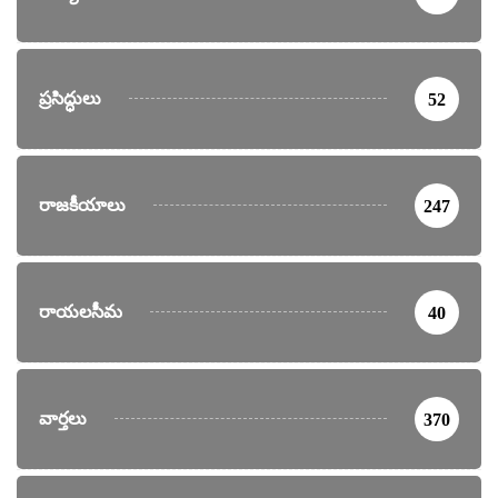
ప్రసిద్ధులు
52
రాజకీయాలు
247
రాయలసీమ
40
వార్తలు
370