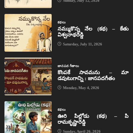
Sunday, July 12, 2026
కథలు
నమ్ముకొన్న నేల (కథ) – కేతు
విశ్వనాథరెడ్డి
Saturday, July 11, 2026
జానపద గీతాలు
కొంపకే సావమను – మా
డవుటుగాన్ని : జానపదగీతం
Monday, May 4, 2026
కథలు
ఊరి పిల్లోడు (కథ) – పి
రామకృష్ణారెడ్డి
Sunday, April 26, 2026