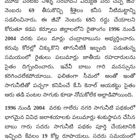
మూడో పంటకు నీళ్ళు సరిపోవని విద్యుత్ పేరు చెప్పి జీవో
నెంబరు 69 తీసుకొచ్చి శ్రీశైలం కనీస నీటిమట్టాన్ని
సడలించినారు. ఈ జీవో నెంబరు 69ని రద్దు చేయాలని
కోరుతూ కడప కర్నూలు జిల్లాలలోని రైతాంగం 1996 నుండి
2004 వరకు పలు మార్లు చంద్రాబాబును అభ్యర్తించారు.
కరువు కోరల్లో చిక్కుకొని తాగునీటికీ ఇబ్బంది పడుతున్న
సమయంలో రైతులు పలుమార్లు జాతీయ రహదారులను
సైతం దిగ్బందించారు. ఇవేవీ బాబు గారి మనస్సును
కరిగించలేకపోయాయి. ఫలితంగా సీమలో అంతో ఇంతో
సాగునీటితో పచ్చగా కనిపించే కే.సి కెనాల్ ఆయకట్టు సైతం
ఆరు తడి పంటల సాగుకు కూడా నోచుకోలేక అల్లాడిపోయింది.
1996 నుండి 2004 వరకు గాలేరు నగరి సాగునీటి పథకంలో
భాగమైన వివిధ జలాశయాలకు పలుమార్లు శంకుస్థాపన చేసిన
బాబు గారు సదరు సాగునీటి పథకం పూర్తి చేయటానికి
ఇచ్చింది కేవలం 19 కోట్ల రూపాయలు. సదరు సమయంలో