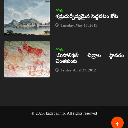
చరిత్ర
శత్రుదుర్భేద్యమైన సిద్ధవటం కోట
Tuesday, May 17, 2011
చరిత్ర
‘మిసోలిథిక్‌’ చిత్రాల స్థావరం
చింతకుంట
Friday, April 27, 2012
© 2025, kadapa.info. All rights reserved