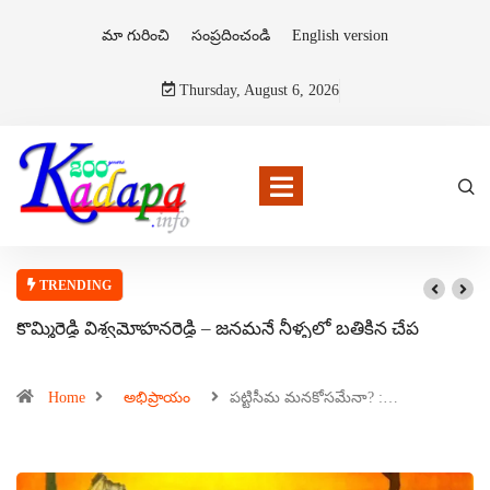
మా గురించి
సంప్రదించండి
English version
Thursday, August 6, 2026
TRENDING
కొమ్మిరెడ్డి విశ్వమోహనరెడ్డి – జనమనే నీళ్ళలో బతికిన చేప
Home
అభిప్రాయం
పట్టిసీమ మనకోసమేనా? :…