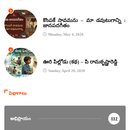
3
జానపద గీతాలు
కొంపకే సావమను – మా డవుటుగాన్ని :
జానపదగీతం
Monday, May 4, 2026
4
కథలు
ఊరి పిల్లోడు (కథ) – పి రామకృష్ణారెడ్డి
Sunday, April 26, 2026
విభాగాలు
అభిప్రాయం
112