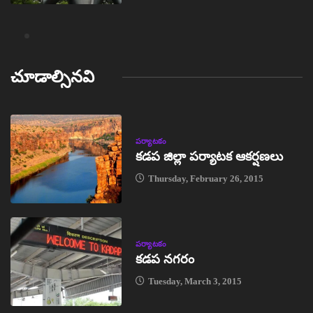
చూడాల్సినవి
పర్యాటకం
కడప జిల్లా పర్యాటక ఆకర్షణలు
Thursday, February 26, 2015
పర్యాటకం
కడప నగరం
Tuesday, March 3, 2015