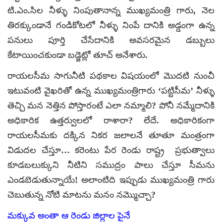
టి.ఎం.సిల నీళ్ళు నింపుతానాన్న ముఖ్యమంత్రి గారు, నెల
తిరక్కుండానే గండికోటలో నీళ్ళు నింపే దానికి అడ్డంగా ఉన్న
పనులు పూర్తి చేసేదానికి అవసరమైన డబ్బులు
కేటాయించకుండా బడ్జెట్లో తూచ్ అనేశారు.
రాయలసీమ సాగునీటి పథకాల విషయంలో మొదటి నుంచీ
ఇటువంటి వైఖరితో ఉన్న ముఖ్యమంత్రిగారు ‘పట్టిసీమ’ నీళ్ళు
తెచ్చి మన నెత్తిన పోస్తారంటే ఎలా నమ్మాలి? పోనీ నమ్మేదానికి
అధికారిక ఉత్తర్వులలో రాశారా? లేదే. అధికారికంగా
రాయలసీమకు దక్కిన నికర జలాలనే తూతూ మంత్రంగా
విడుదల చేస్తూ… కరెంటు పేర రెండు రాష్ట్ర ప్రభుత్వాలు
కూడబలుక్కుని నీటిని సముద్రం పాలు చేస్తూ సీమను
ఎండబెడుతున్నాయే! అలాంటిది ఇప్పుడు ముఖ్యమంత్రి గారు
చెబుతున్న నోటి మాటను మనం నమ్మొచ్చా?
మక్కువ అంతా ఆ రెండు జిల్లాల పైనే