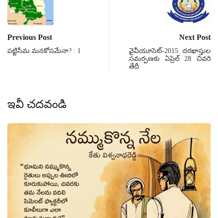
Previous Post
Next Post
పట్టిసీమ మనకోసమేనా? : 1
వైవీయూసెట్-2015 దరఖాస్తుల
సమర్పణకు ఏప్రెల్ 28 చివరి
తేదీ
ఇవీ చదవండి
క