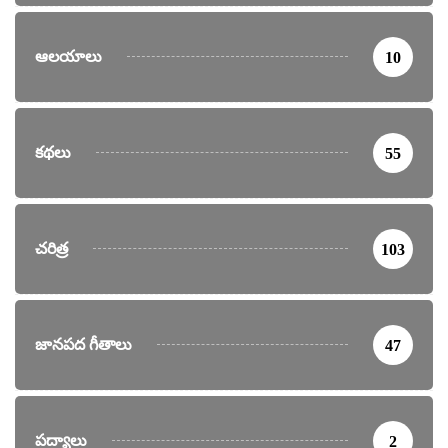
ఆలయాలు
10
కథలు
55
చరిత్ర
103
జానపద గీతాలు
47
పద్యాలు
2