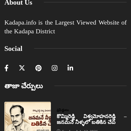
About Us
Kadapa.info is the Largest Viewed Website of
the Kadapa District
Social
తాజా చేర్పులు
ప్రసిద్ధులు
కొమ్మిరెడ్డి విశ్వమోహనరెడ్డి –
జనమనే నీళ్ళలో బతికిన చేప