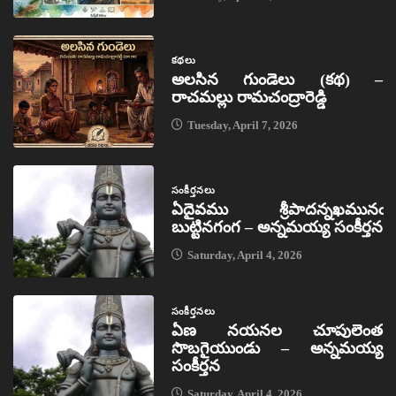
కథలు
అలసిన గుండెలు (కథ) –
రాచమల్లు రామచంద్రారెడ్డి
Tuesday, April 7, 2026
సంకీర్తనలు
ఏదైవము శ్రీపాదన్నఖమునఁ
బుట్టినగంగ – అన్నమయ్య సంకీర్తన
Saturday, April 4, 2026
సంకీర్తనలు
ఏణ నయనల చూపులెంత
సొబగైయుండు – అన్నమయ్య
సంకీర్తన
Saturday, April 4, 2026