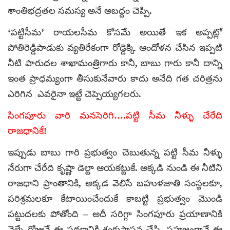
శాంతిభద్రతల సమస్య అనే అబద్దం చెప్పి.
‘పట్టిసీమ’ రాయలసీమ కోసమే అయితే ఇక అప్పట్లో
పోతిరెడ్డిపాడుకు వ్యతిరేకంగా రోడ్డెక్కి ఆందోళన చేసిన ఇప్పటి
నీటి పారుదల శాఖామంత్రిగారు కానీ, బాబు గారు కానీ దాన్ని
ఇంత ప్రాధమ్యంగా తీసుకునేవారు కాదు అనేది గత చరిత్రను
ఎరిగిన ఎవరైనా ఇట్టే చెప్పెయ్యగలరు.
సింగపూరు వారి మనసెరిగి….పట్టి సీమ నీళ్ళు చేరేది
రాజధానికే!
ఇప్పుడు బాబు గారి ప్రభుత్వం చెబుతున్న పట్టి సీమ నీళ్ళు
నేరుగా చేరేది కృష్ణా డెల్టా ఆయకట్టుకే. అక్కడి నుండి ఈ నీటిని
రాజధాని ప్రాంతానికి, అక్కడ వెలిసే బహుళజాతి సంస్థలకూ,
పరిశ్రమలకూ కేటాయించేందుకే కాబట్టి ప్రభుత్వం మొండి
పట్టుదలకు పోతోంది – అదీ సరిగ్గా సింగపూరు ప్రయాణానికి
వెళ్ళే రోజునే ఈ పథకానికి శంకుస్థాపన చేసి. సహజంగానే ఈ