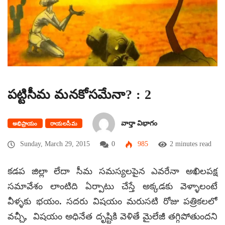
పట్టిసీమ మనకోసమేనా? : 2
వార్తా విభాగం
అభిప్రాయం
రాయలసీమ
Sunday, March 29, 2015
0
985
2 minutes read
కడప జిల్లా లేదా సీమ సమస్యలపైన ఎవరేనా అఖిలపక్ష
సమావేశం లాంటిది ఏర్పాటు చేస్తే అక్కడకు వెళ్ళాలంటే
వీళ్ళకు భయం. సదరు విషయం మరుసటి రోజు పత్రికలలో
వచ్చీ, విషయం అధినేత దృష్టికి వెళితే మైలేజీ తగ్గిపోతుందని