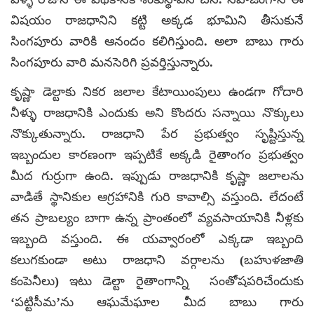
విషయం రాజధానిని కట్టి అక్కడ భూమిని తీసుకునే
సింగపూరు వారికి ఆనందం కలిగిస్తుంది. అలా బాబు గారు
సింగపూరు వారి మనసెరిగి ప్రవర్తిస్తున్నారు.
కృష్ణా డెల్టాకు నికర జలాల కేటాయింపులు ఉండగా గోదారి
నీళ్ళు రాజధానికి ఎందుకు అని కొందరు సన్నాయి నొక్కులు
నొక్కుతున్నారు. రాజధాని పేర ప్రభుత్వం సృష్టిస్తున్న
ఇబ్బందుల కారణంగా ఇప్పటికే అక్కడి రైతాంగం ప్రభుత్వం
మీద గుర్రుగా ఉంది. ఇప్పుడు రాజధానికి కృష్ణా జలాలను
వాడితే స్థానికుల ఆగ్రహానికి గురి కావాల్సి వస్తుంది. లేదంటే
తన ప్రాబల్యం బాగా ఉన్న ప్రాంతంలో వ్యవసాయానికి నీళ్లకు
ఇబ్బంది వస్తుంది. ఈ యవ్వారంలో ఎక్కడా ఇబ్బంది
కలుగకుండా అటు రాజధాని వర్గాలను (బహుళజాతి
కంపెనీలు) ఇటు డెల్టా రైతాంగాన్ని సంతోషపరిచేందుకు
‘పట్టిసీమ’ను ఆఘమేఘాల మీద బాబు గారు