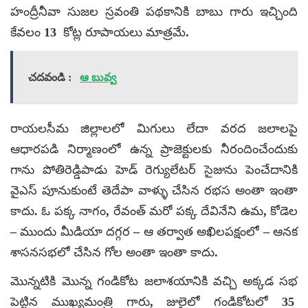
హంద్రీనీవా సుజల స్రవంతి పథకానికి బాబు గారు ఇచ్చింది
కేవలం 13 కోట్ల రూపాయలు మాత్రమే.
చదవండి :
ఆ బువ్వ
రాయలసీమ జిల్లాలలో మిగులు లేదా వరద జలాలపై
ఆధారపడి నిర్మాణంలో ఉన్న ప్రాజెక్టులకు నీరందించేందుకు
గాను పోతిరెడ్డిపాడు హెడ్ రెగ్యులేటర్ సైజును పెంచేదానికి
వైఎస్ పూనుకుంటే తెదేపా వాళ్ళు చేసిన రభస అంతా ఇంతా
కాదు. ఓ పక్క నాగం, రేవంత్ మరో పక్క దేవినేని ఉమ, కోడెల
– ముందు మీడియా దగ్గర – ఆ తర్వాత అఖిలపక్షంలో – ఆనక
శాసనసభలో చేసిన గోల అంతా ఇంతా కాదు.
మొన్నటికి మొన్న గండికోట జలాశయానికి వచ్చి అక్కడ సభ
పెట్టిన ముఖ్యమంత్రి గారు, జులైలో గండికోటలో 35