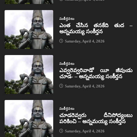
సంకీర్తనలు
ఎంత చేసిన తనకేది తుద –
అన్నమయ్య సంకీర్తన
Saturday, April 4, 2026
సంకీర్తనలు
ఎవ్వరెవ్వరివాడో యీ జీవుఁడు
చూడ- – అన్నమయ్య సంకీర్తన
Saturday, April 4, 2026
సంకీర్తనలు
చూడరెవ్వరు దీనిసోద్యంబు
పరికించి – అన్నమయ్య సంకీర్తన
Saturday, April 4, 2026