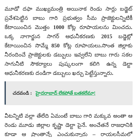
మూడో దఫా ముఖ్యమంత్రి అయినాక రెండు సార్లు బడ్జెట్
ప్రవేశపెట్టిన బాబు గారి ప్రభుత్వం సీమ ప్రాజెక్టులన్నిటికీ
కేటాయించిన మొత్తం 1000 కోట్ల రూపాయలను మించదు.
ఒక్క నాగార్జున సాగర్ ఆధునీకరణకు 2015 బడ్జెట్లో
కేటాయించిన సొమ్మే 850 కోట్ల రూపాయలు.సొంత జిల్లాకు
నీరందించే ప్రాజెక్టులకు డబ్బులు ఇవ్వలేని బాబు గారు సకల
సాగునీటి సౌకర్యాలు పుష్కలంగా కలిగి ఉన్న డెల్టా
ఆధునీకరణకు దండిగా డబ్బులు ఖర్చు పెట్టేస్తున్నారు.
చదవండి :
హైదరాబాద్ లేకపోతే బతకలేమా!
వీటన్నిటి వల్లా తేలేది ఏమంటే బాబు గారి మక్కువ అంతా ఆ
రెండు మూడు జిల్లాల కృష్ణా డెల్టా పైనే. అంచేతనే రాజధానికి
కూడా ఆ ప్రాంతాన్నే ఎంచుకున్నారు – రాయలసీమలో