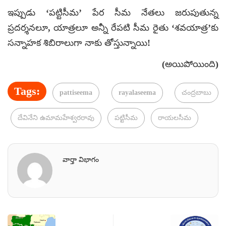
ఇప్పుడు ‘పట్టిసీమ’ పేర సీమ నేతలు జరుపుతున్న
ప్రదర్శనలూ, యాత్రలూ అన్నీ రేపటి సీమ రైతు ‘శవయాత్ర’కు
సన్నాహక శిబిరాలుగా నాకు తోస్తున్నాయి!
(అయిపోయింది)
Tags:
pattiseema
rayalaseema
చంద్రబాబు
దేవినేని ఉమామహేశ్వరరావు
పట్టిసీమ
రాయలసీమ
వార్తా విభాగం