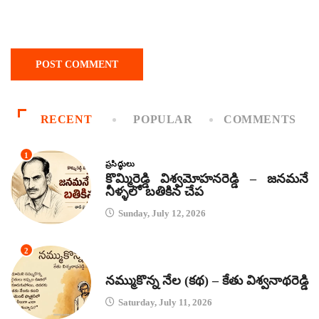
RECENT
POPULAR
COMMENTS
1
ప్రసిద్ధులు
కొమ్మిరెడ్డి విశ్వమోహనరెడ్డి – జనమనే
నీళ్ళలో బతికిన చేప
Sunday, July 12, 2026
2
కథలు
నమ్ముకొన్న నేల (కథ) – కేతు విశ్వనాథరెడ్డి
Saturday, July 11, 2026