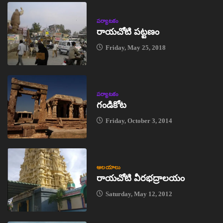
పర్యాటకం
రాయచోటి పట్టణం
Friday, May 25, 2018
పర్యాటకం
గండికోట
Friday, October 3, 2014
ఆలయాలు
రాయచోటి వీరభద్రాలయం
Saturday, May 12, 2012