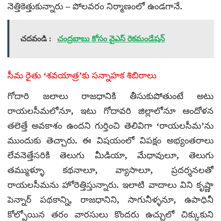
నెత్తికెత్తుకున్నారు – పోలవరం నిర్మాణంలో ఉండగానే.
చదవండి :
చంద్రబాబు కోసం వైఎస్ రెకమండేషన్
సీమ రైతు ‘శవయాత్ర’కు సన్నాహక శిబిరాలు
గోదారి జలాలు రాజధానికి తీసుకుపోతుంటే అటు
రాయలసీమలోనూ, ఇటు గోదావరి జిల్లాలోనూ ఆందోళన
తలెత్తే అవకాశం ఉందని గుర్తించి తెలివిగా ‘రాయలసీమ’ను
ముందుకు తెచ్చారు. ఈ విషయంలో విపక్షం అభ్యంతరాలు
లేవనెత్తేసరికి తెలుగు మీడియా, మేధావులూ, తెలుగు
తమ్ముళ్ళూ కథనాలూ, వ్యాసాలూ, ప్రదర్శనలతో
రాయలసీమను హోరెత్తిస్తున్నారు. ఇలాటి వాదాలు విని కృష్ణా
పెన్నార్ పథకాన్ని, రాజధానిని, సాగునీళ్ళనూ, ఉపాధినీ
కోల్పోయిన తరం వారసులు కొందరు ఉచ్చులో చిక్కుకుని