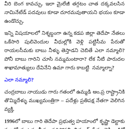
వీరి బెంగ కావచ్చు. ఇలా మైలేజీ తగ్గటం చాత దక్కవలసిన
నామినేటేడ్ పదవులు కూడా దూరమవుతాయని భయం కూడా
ఉండొచ్చు.
ఇన్ని విషయాలలో నిశ్శబ్దంగా ఉన్న కడప జిల్లా తెదేపా నేతలు
ఒకేసారి పులివెందుల వీధుల్లోకి వెళ్లి పట్టిసీమ పేరుతో
రాయలసీమకు బాబు నీళ్ళు తెస్తాడని చెబితే ఎలా నమ్మాలి?
పోనీ బాబు గారిని చూసి నమ్మమంటారా? లేక నీటి పారుదల
శాఖామాత్యులు దేవినేని ఉమా గారు కాబట్టి నమ్మాల్నా?
ఎలా నమ్మాలి?
చంద్రబాబు నాయుడు గారు గతంలో ఉమ్మడి ఆం.ప్ర రాష్ట్రానికి
తొమ్మిదేళ్ళు ముఖ్యమంత్రిగా – పదేళ్లు ప్రతిపక్ష నేతగా వెలిగిన
వ్యక్తి.
1996లో బాబు గారి తెదేపా ప్రభుత్వ హయాంలో కృష్ణా డెల్టాకు