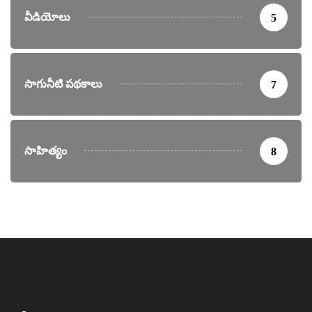
వీడియోలు
5
సాగునీటి పథకాలు
7
సాహిత్యం
8