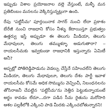
ఇప్పుడు విశాల ప్రయోజనాల వల్లె వేస్తుంటే, మళ్ళీ మన
ప్రతిబింబం మనలను వెక్కిరిస్తున్నట్లుగా ఉంది.
రేపు ‘పట్టిసీమ’ పూర్తయినాక సాగర్ నుంచి లేదా ప్రకాశం
బేరేజీ నుంచి రాజధాని కోసం నీళ్ళు కేటాయిస్తూ ప్రభుత్వం
ఉత్తర్వు ఇస్తే అప్పుడూ ఈ తెలుగు మీడియా, తెలుగు
మేధావులూ, తెలుగు తమ్ముళ్ళూ అడుగుతారా? –
రాయలసీమకు ఇవ్వకుండా రాజధానికి ఇస్తున్నారు ఏమిటీ
అనీ?
అప్పట్లో పోతిరెడ్డిపాడును వెడల్పు చేస్తేనే సహించలేని తెలుగు
మీడియా, తెలుగు మేధావులూ, తెలుగు దేశం పార్టీ ఇవాళ
రాయలసీమ కోసమే అధిక సొమ్మును వెచ్చించీ, నిబంధనలను
తోసిరాజనీ చేపట్టిన ‘పట్టిసీమ’ను నెత్తిన పెట్టుకున్నాయంటే
అర్థం కావడం లేదూ…దగా పడిన సీమ రైతును మరోసారి
ఆశల పల్లకీలోకి ఎక్కించి పాడె మీదకు ఎక్కించబోతున్నారని!