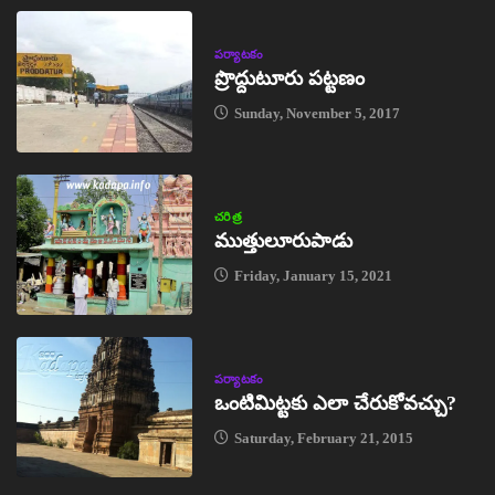
పర్యాటకం
ప్రొద్దుటూరు పట్టణం
Sunday, November 5, 2017
చరిత్ర
ముత్తులూరుపాడు
Friday, January 15, 2021
పర్యాటకం
ఒంటిమిట్టకు ఎలా చేరుకోవచ్చు?
Saturday, February 21, 2015