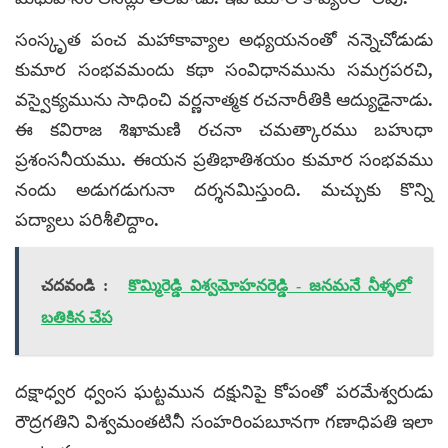
సంస్కృత పంచ మహాకావ్యాల అధ్యయనంతో నన్నెచోడుడు
కుమార సంభవమందు కథా సంవిధానమును సమగ్రపరచి,
వస్వైక్యమును సాధించి వర్ణనాత్మక రచనారీతికి ఆద్యుడైనాడు.
ఈ కవిరాజ శిఖామణి రచనా చమత్కారము బహుధా
ప్రశంసనీయము. ఈయన ప్రతిభాతిశయం కుమార సంభవము
నందు అడుగడుగునా దర్శనమిస్తుంది. మచ్చుకు కొన్ని
పద్యాలు పరిశీలిద్దాం.
చదవండి :
కొమ్మిరెడ్డి విశ్వమోహనరెడ్డి - జనమనే నీళ్ళలో
బతికిన చేప
దక్షాధ్వర ధ్వంస ఘట్టమున దక్షునిపై కోపంతో పరమేశ్వరుడు
రౌద్రగతిని విశ్వమంతటినీ సంహరింపబూనగా గణాధిపతి ఇలా