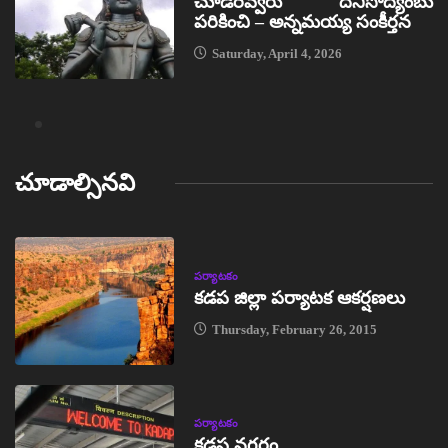
చూడరెవ్వరు దీనిసోద్యంబు
పరికించి – అన్నమయ్య సంకీర్తన
Saturday, April 4, 2026
చూడాల్సినవి
పర్యాటకం
కడప జిల్లా పర్యాటక ఆకర్షణలు
Thursday, February 26, 2015
పర్యాటకం
కడప నగరం