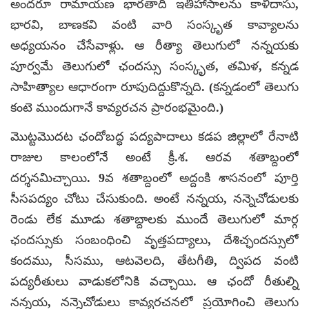
అందరూ రామాయణ భారతాది ఇతిహాసాలను కాళిదాసు,
భారవి, బాణకవి వంటి వారి సంస్కృత కావ్యాలను
అధ్యయనం చేసేవాళ్లు. ఆ రీత్యా తెలుగులో నన్నయకు
పూర్వమే తెలుగులో ఛందస్సు సంస్కృత, తమిళ, కన్నడ
సాహిత్యాల ఆధారంగా రూపుదిద్దుకొన్నది. (కన్నడంలో తెలుగు
కంటె ముందుగానే కావ్యరచన ప్రారంభమైంది.)
మొట్టమొదట ఛందోబద్ధ పద్యపాదాలు కడప జిల్లాలో రేనాటి
రాజుల కాలంలోనే అంటే క్రీ.శ. ఆరవ శతాబ్దంలో
దర్శనమిచ్చాయి. 9వ శతాబ్దంలో అద్దంకి శాసనంలో పూర్తి
సీసపద్యం చోటు చేసుకుంది. అంటే నన్నయ, నన్నెచోడులకు
రెండు లేక మూడు శతాబ్దాలకు ముందే తెలుగులో మార్గ
ఛందస్సుకు సంబంధించి వృత్తపద్యాలు, దేశిచ్ఛందస్సులో
కందము, సీసము, ఆటవెలది, తేటగీతి, ద్విపద వంటి
పద్యరీతులు వాడుకలోనికి వచ్చాయి. ఆ ఛందో రీతుల్ని
నన్నయ, నన్నెచోడులు కావ్యరచనలో ప్రయోగించి తెలుగు