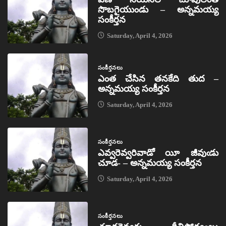
సొబగైయుండు – అన్నమయ్య
సంకీర్తన
Saturday, April 4, 2026
సంకీర్తనలు
ఎంత చేసిన తనకేది తుద –
అన్నమయ్య సంకీర్తన
Saturday, April 4, 2026
సంకీర్తనలు
ఎవ్వరెవ్వరివాడో యీ జీవుఁడు
చూడ- – అన్నమయ్య సంకీర్తన
Saturday, April 4, 2026
సంకీర్తనలు