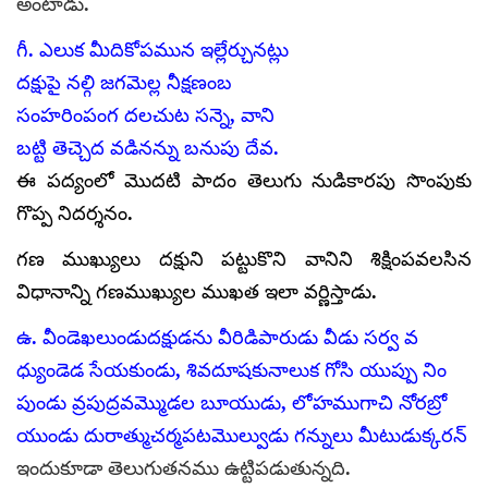
అంటాడు.
గీ. ఎలుక మీదికోపమున ఇల్లేర్చునట్లు
దక్షుపై నల్గి జగమెల్ల నీక్షణంబ
సంహరింపంగ దలచుట సన్నె, వాని
బట్టి తెచ్చెద వడినన్ను బనుపు దేవ.
ఈ పద్యంలో మొదటి పాదం తెలుగు నుడికారపు సొంపుకు
గొప్ప నిదర్శనం.
గణ ముఖ్యులు దక్షుని పట్టుకొని వానిని శిక్షింపవలసిన
విధానాన్ని గణముఖ్యుల ముఖత ఇలా వర్ణిస్తాడు.
ఉ. వీండెఖలుండుదక్షుడను వీరిడిపారుడు వీడు సర్వ వ
ధ్యుండెడ సేయకుండు, శివదూషకునాలుక గోసి యుప్పు నిం
పుండు వ్రపుద్రవమ్మొడల బూయుడు, లోహముగాచి నోరబ్రో
యుండు దురాత్ముచర్మపటమొల్వుడు గన్నులు మీటుడుక్కరన్
ఇందుకూడా తెలుగుతనము ఉట్టిపడుతున్నది.