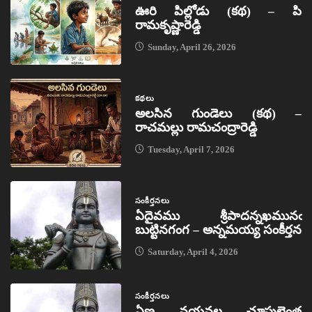
ఊరి పిల్లోడు (కథ) – పి
రామకృష్ణారెడ్డి
Sunday, April 26, 2026
కథలు
అలసిన గుండెలు (కథ) –
రాచమల్లు రామచంద్రారెడ్డి
Tuesday, April 7, 2026
సంకీర్తనలు
ఏదైవము శ్రీపాదన్నఖమునఁ
బుట్టినగంగ – అన్నమయ్య సంకీర్తన
Saturday, April 4, 2026
సంకీర్తనలు
ఏణ నయనల చూపులెంత