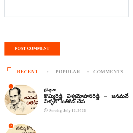
RECENT
POPULAR
COMMENTS
1
ప్రసిద్ధులు
కొమ్మిరెడ్డి విశ్వమోహనరెడ్డి – జనమనే
నీళ్ళలో బతికిన చేప
Sunday, July 12, 2026
2
కథలు