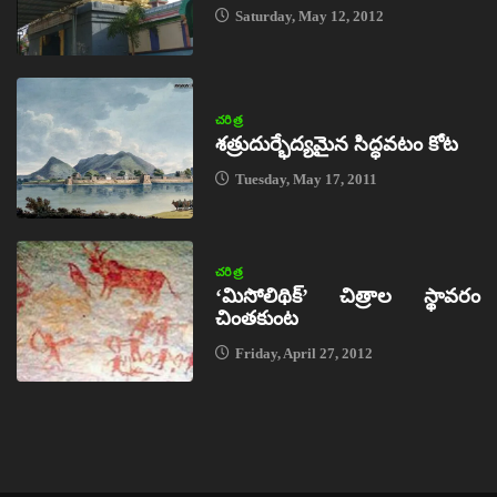
Saturday, May 12, 2012
చరిత్ర
శత్రుదుర్భేద్యమైన సిద్ధవటం కోట
Tuesday, May 17, 2011
చరిత్ర
‘మిసోలిథిక్‌’ చిత్రాల స్థావరం
చింతకుంట
Friday, April 27, 2012