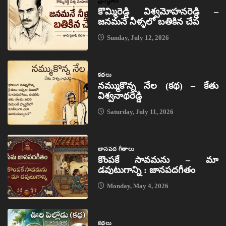
ప్రసిద్ధులు
కొమ్మిరెడ్డి విశ్వమోహనరెడ్డి –
జనమనే నీళ్ళలో బతికిన చేప
Sunday, July 12, 2026
కథలు
నమ్ముకొన్న నేల (కథ) – కేతు
విశ్వనాథరెడ్డి
Saturday, July 11, 2026
జానపద గీతాలు
కొంపకే సావమను – మా
డవుటుగాన్ని : జానపదగీతం
Monday, May 4, 2026
కథలు