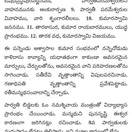
ఓషధీప్రస్థపురవర్ణనము, పార్వతీపరమేశ్వరులని
వాహనమునకు అంకురార్పణ 9. పార్వతీ పరమేశ్వరుల
వివాహము, వారి శృంగారలీలలు. 10. కుమారస్వామి
జననము. 11. తారకాసుర, కుమార రాయబారములు, యుద్ధ
ప్రారంభము. 12. తారక వధ, కుమారస్వామి విజయము.
ఈ పన్నెండు ఆశ్వాసాల కుమార సంభవంలో నన్నెచోడుడు
కాళిదాసు కావ్యాన్ని యధాతథంగా కాకుండా అవసరమైన
మార్పులు, చేర్పులతోను, అవసరమైన వాని పరిహరణలతోను
సాగించాడు. సతీదేవి వృత్తాంతాన్ని విపులపరచినాడు.
గణాధిపతి వృత్తాంతాన్ని ప్రవేశపెట్టాడు.
రతీమన్మథసంవాదాన్ని చేర్చాడు.
పార్వతి బిడ్డలకు ఓం నమశ్శివాయ మంత్రంతో విద్యాభ్యాస
ప్రారంభం చేయించాడు. మన్మథుని పునసృష్టి ఈశ్వర
కారణంగా జరిగినట్లు రచించాడు. శివ పార్వతులకు
మధుపానం లేనట్లు తెలిపాడు. ఇవి మూల కావ్యంలో లేవు.