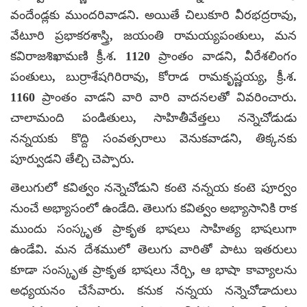
వందేండ్లకు ముందరివాడని. అయితే చిలుకూరి వీరభద్రరావు,
వేటూరి ప్రభాకరశాస్త్రి, జయంతి రామయ్యపంతులు, మన
కవిరాజశిఖామణి క్రీ.శ. 1120 ప్రాంతం వాడని, వీరేశలింగం
పంతులు, బుర్రాశేషగిరిరావు, కోరాడ రామకృష్ణయ్య, క్రీ.శ.
1160 ప్రాంతం వాడని వారి వారి వాదనలతో వివరించారు.
చాలామంది పండితులు, సాహితీవేత్తలు నన్నెచోడుడు
నన్నయకు కొద్ది సంవత్సరాలు వెనుకవాడని, తిక్కనకు
పూర్వుడని తేల్చి చెప్పారు.
తెలుగులో కవిత్వం నన్నెచోడుని కంటె నన్నయ కంటె పూర్వం
నుంచే అభ్యాసంలో ఉండేది. తెలుగు కవిత్వం అభ్యాసానికి రాక
ముందు సంస్కృత ప్రాకృత భాషలు సాహిత్య భాషలుగా
ఉండేవి. మన దేశములో తెలుగు వారితో పాటు ఇతరులు
కూడా సంస్కృత ప్రాకృత భాషలు నేర్చి, ఆ భాషా కావ్యాలను
అధ్యయనం చేసేవారు. కనుక నన్నయ నన్నెచోడాదులు