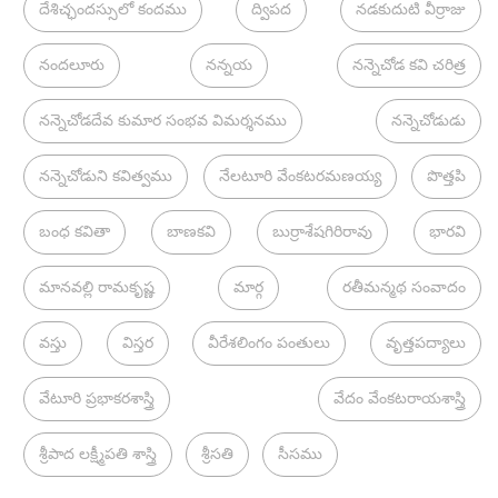
దేశిచ్ఛందస్సులో కందము
ద్విపద
నడకుదుటి వీర్రాజు
నందలూరు
నన్నయ
నన్నెచోడ కవి చరిత్ర
నన్నెచోడదేవ కుమార సంభవ విమర్శనము
నన్నెచోడుడు
నన్నెచోడుని కవిత్వము
నేలటూరి వేంకటరమణయ్య
పొత్తపి
బంధ కవితా
బాణకవి
బుర్రాశేషగిరిరావు
భారవి
మానవల్లి రామకృష్ణ
మార్గ
రతీమన్మథ సంవాదం
వస్తు
విస్తర
వీరేశలింగం పంతులు
వృత్తపద్యాలు
వేటూరి ప్రభాకరశాస్త్రి
వేదం వేంకటరాయశాస్త్రి
శ్రీపాద లక్ష్మీపతి శాస్త్రి
శ్రీసతి
సీసము