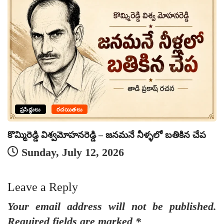
ప్రసిద్ధులు
రచయితలు
నమ
కొమ్మిరెడ్డి విశ్వమోహనరెడ్డి – జనమనే నీళ్ళలో బతికిన చేప
Sunday, July 12, 2026
Leave a Reply
Your email address will not be published.
Required fields are marked
*