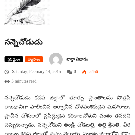
నన్నెచోడుడు
వార్తా విభాగం
ప్రసిద్ధులు
వ్యాసాలు
Saturday, February 14, 2015
0
3456
3 minutes read
నన్నెచోడుడు కడప జిల్లాలో తూర్పు ప్రాంతాలను పొత్తపి
రాజధానిగా పాలించిన అర్వాచీన చోళవంశికుడైన మహారాజు.
ప్రాచీన చోళులలో ప్రసిద్ధుడైన కరికాలచోళుని వంశం తనదని
చెప్పుకున్నాడు. నన్నెచోడుని తండ్రి చోడబల్లి, తల్లి శ్రీసతి. వీరి
రాజ్యం కడప జిల్లాతో పాటు నెల్లూరు, ప్రకాశం జిల్లాలోని కొన్ని