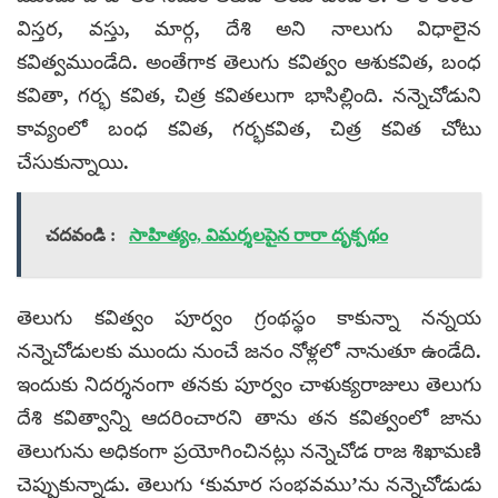
విస్తర, వస్తు, మార్గ, దేశి అని నాలుగు విధాలైన
కవిత్వముండేది. అంతేగాక తెలుగు కవిత్వం ఆశుకవిత, బంధ
కవితా, గర్భ కవిత, చిత్ర కవితలుగా భాసిల్లింది. నన్నెచోడుని
కావ్యంలో బంధ కవిత, గర్భకవిత, చిత్ర కవిత చోటు
చేసుకున్నాయి.
చదవండి :
సాహిత్యం, విమర్శలపైన రారా దృక్పథం
తెలుగు కవిత్వం పూర్వం గ్రంథస్థం కాకున్నా నన్నయ
నన్నెచోడులకు ముందు నుంచే జనం నోళ్లలో నానుతూ ఉండేది.
ఇందుకు నిదర్శనంగా తనకు పూర్వం చాళుక్యరాజులు తెలుగు
దేశి కవిత్వాన్ని ఆదరించారని తాను తన కవిత్వంలో జాను
తెలుగును అధికంగా ప్రయోగించినట్లు నన్నెచోడ రాజ శిఖామణి
చెప్పుకున్నాడు. తెలుగు ‘కుమార సంభవము’ను నన్నెచోడుడు