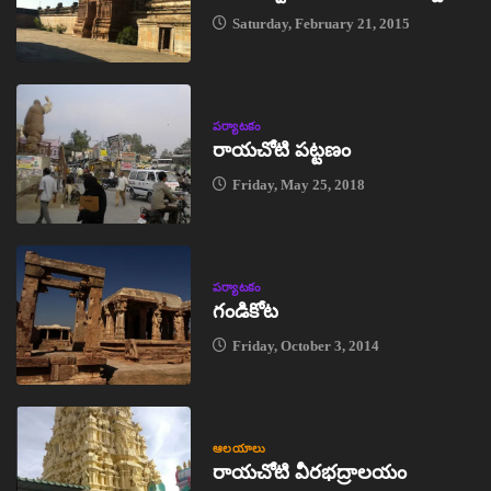
Saturday, February 21, 2015
పర్యాటకం
రాయచోటి పట్టణం
Friday, May 25, 2018
పర్యాటకం
గండికోట
Friday, October 3, 2014
ఆలయాలు
రాయచోటి వీరభద్రాలయం