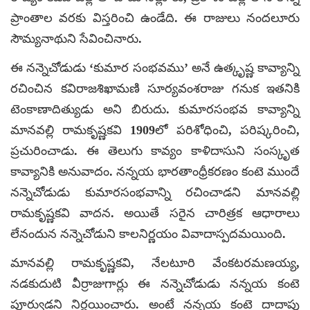
ప్రాంతాల వరకు విస్తరించి ఉండేది. ఈ రాజులు నందలూరు
సౌమ్యనాథుని సేవించినారు.
ఈ నన్నెచోడుడు ‘కుమార సంభవము’ అనే ఉత్కృష్ణ కావ్యాన్ని
రచించిన కవిరాజశిఖామణి సూర్యవంశరాజు గనుక ఇతనికి
టెంకాణాదిత్యుడు అని బిరుదు. కుమారసంభవ కావ్యాన్ని
మానవల్లి రామకృష్ణకవి 1909లో పరిశోధించి, పరిష్కరించి,
ప్రచురించాడు. ఈ తెలుగు కావ్యం కాళిదాసుని సంస్కృత
కావ్యానికి అనువాదం. నన్నయ భారతాంధ్రీకరణం కంటె ముందే
నన్నెచోడుడు కుమారసంభవాన్ని రచించాడని మానవల్లి
రామకృష్ణకవి వాదన. అయితే సరైన చారిత్రక ఆధారాలు
లేనందున నన్నెచోడుని కాలనిర్ణయం వివాదాస్పదమయింది.
మానవల్లి రామకృష్ణకవి, నేలటూరి వేంకటరమణయ్య,
నడకుదుటి వీర్రాజుగార్లు ఈ నన్నెచోడుడు నన్నయ కంటె
పూర్వుడని నిర్ణయించారు. అంటే నన్నయ కంటె దాదాపు