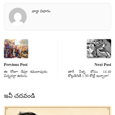
వార్తా విభాగం
Previous Post
Next Post
ఈ రోజూ రేపూ కమలాపురం
తాగే నీళ్ళ కోసం 14.40
చిన్నదర్గా ఉరుసు
కోట్లడిగితే 1.90 కోట్లే ఇచ్చారా!
ఇవీ చదవండి