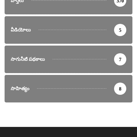
వార్తలు
370
వీడియోలు
5
సాగునీటి పథకాలు
7
సాహిత్యం
8