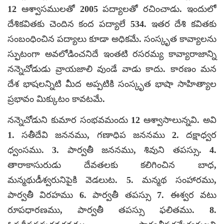
12 ఆశ్వాసములతో 2005 పద్యాలతో రచించాడు. ఇందులో
దేశికవితకు చెందిన కంద పద్యాలే 534. ఇతర దేశి కవితకు
సంబంధించిన పద్యాలు కూడా అధికమే. సంస్కృత కావ్యాలను
స్ఫుటంగా అవలోడించనిదే ఇంతటి రసరమ్య కావ్యారాజాన్ని
నన్నెచోడుడు వ్రాయజాలి వుండే వాడు కాదు. కారణం మన
దేశ భాషలన్నిటి మీద అప్పటికి సంస్కృత భాషా సాహిత్యాల
ప్రభావం మిక్కుటం కావటమే.
నన్నెచోడుని కుమార సంభవమందు 12 ఆశ్వాసాలున్నవి. అవి
1. సతీదేవి జననము, గణాధిప జననము 2. దక్షాధ్వర
ధ్వంసము. 3. పార్వతీ జననము, శివుని తపస్సు. 4.
తారాకాసురుడు దేవతలకు కలిగించిన బాధ,
మన్మథుడీశ్వరునిపైకి వెడలుట. 5. మన్మథ సంహారము,
పార్వతీ విరహము 6. పార్వతీ తపస్సు 7. ఈశ్వర వటు
రూపధారణము, పార్వతీ తపస్సు ఫలితము. 8.