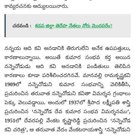
కావ్యరచనకు ఆద్యులయినారు.
చదవండి :
కడప జిల్లా తెదేపా నేతలు నోరు మొదపరేం?
నన్నయ ఆది కవి అనడానికి తిరుగులేని అనేక ఉపపత్తులు,
కారణాలున్నాయి. అయితే కుమార సంభవ కర్త అయిన
నన్నెచోడుడు ఆది కవి అనడానికి పండితులు తెలిపిన
కారణాలు కూడా పరిశీలించదగినవే. మానవల్లి రామకృష్ణకవి
1909లో నన్నెచోడుని కుమార సంభవాన్ని వెలికితీసి,
ప్రచురించిన తరువాత నన్నెచోడుని కవితా విమర్శన గ్రంథాలు
పెక్కు వెలువడ్డాయి. అందులో 1937లో శ్రీపాద లక్ష్మీపతి శాస్త్రి
ప్రచురించిన ‘నన్నెచోడ దేవ కుమార సంభవ విమర్శనము’,
1951లో దేవరపల్లి వేంకట కృష్ణారెడ్డి ప్రచురించిన ‘నన్నెచోడ
కవి చరిత్ర’, ఆ తరువాత వేదం వేంకటరాయశాస్త్రి ‘నన్నెచోడుని