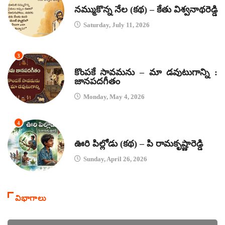
నమ్ముకొన్న నేల (కథ) – కేతు విశ్వనాథరెడ్డి
Saturday, July 11, 2026
3
జానపద గీతాలు
కొంపకే సావమను – మా డవుటుగాన్ని :
జానపదగీతం
Monday, May 4, 2026
4
కథలు
ఊరి పిల్లోడు (కథ) – పి రామకృష్ణారెడ్డి
Sunday, April 26, 2026
విభాగాలు