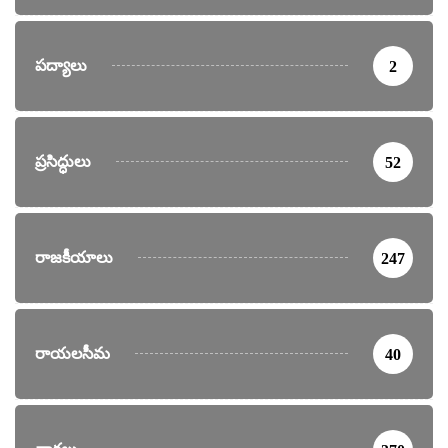
పద్యాలు
2
ప్రసిద్ధులు
52
రాజకీయాలు
247
రాయలసీమ
40