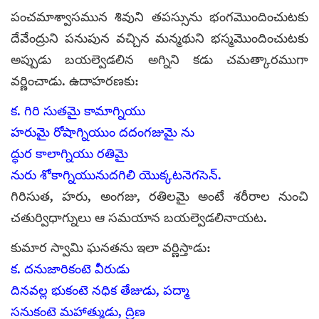
పంచమాశ్వాసమున శివుని తపస్సును భంగమొందించుటకు
దేవేంద్రుని పనుపున వచ్చిన మన్మథుని భస్మమొందించుటకు
అప్పుడు బయల్వెడలిన అగ్నిని కడు చమత్కారముగా
వర్ణించాడు. ఉదాహరణకు:
క. గిరి సుతమై కామాగ్నియు
హరుమై రోషాగ్నియుం దదంగజుమై ను
ద్ధుర కాలాగ్నియు రతిమై
నురు శోకాగ్నియునుదగిలి యొక్కటనెగసెన్.
గిరిసుత, హరు, అంగజు, రతిలమై అంటే శరీరాల నుంచి
చతుర్విధాగ్నులు ఆ సమయాన బయల్వెడలినాయట.
కుమార స్వామి ఘనతను ఇలా వర్ణిస్తాడు:
క. దనుజారికంటె వీరుడు
దినవల్ల భుకంటె నధిక తేజుడు, పద్మా
సనుకంటె మహాత్ముడు, ద్రిణ