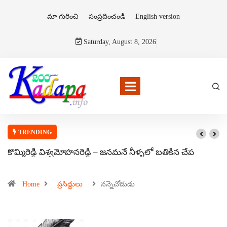
మా గురించి
సంప్రదించండి
English version
Saturday, August 8, 2026
TRENDING
కొమ్మిరెడ్డి విశ్వమోహనరెడ్డి – జనమనే నీళ్ళలో బతికిన చేప
Home
ప్రసిద్ధులు
నన్నెచోడుడు