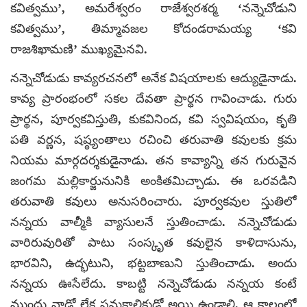
కవిత్వము’, అమరేశ్వరం రాజేశ్వరశర్మ ‘నన్నెచోడుని
కవిత్వము’, తిమ్మావజల కోదండరామయ్య ‘కవి
రాజశిఖామణి’ ముఖ్యమైనవి.
నన్నెచోడుడు కావ్యరచనలో అనేక విషయాలకు ఆద్యుడైనాడు.
కావ్య ప్రారంభంలో సకల దేవతా ప్రార్థన గావించాడు. గురు
ప్రార్థన, పూర్వకవిస్తుతి, కుకవినింద, కవి స్వవిషయం, కృతి
పతి వర్ణన, షష్ఠ్యంతాలు రచించి తరువాతి కవులకు క్రమ
నియమ మార్గదర్శకుడైనాడు. తన కావ్యాన్ని తన గురువైన
జంగమ మల్లికార్జునునికి అంకితమిచ్చాడు. ఈ ఒరవడిని
తరువాతి కవులు అనుసరించారు. పూర్వకవుల స్తుతిలో
నన్నయ వాల్మీకి వ్యాసులనే స్తుతించాడు. నన్నెచోడుడు
వారిరువురితో పాటు సంస్కృత కవులైన కాళిదాసును,
భారవిని, ఉద్భటుని, భట్టబాణుని స్తుతించాడు. అందు
నన్నయ ఊసేలేదు. కాబట్టి నన్నెచోడుడు నన్నయ కంటే
ముందు వాడో లేక సమకాలికుడో అయి ఉండాలి. ఆ కాలంలో