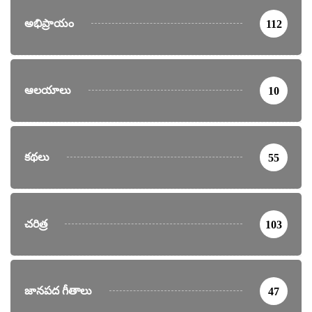
అభిప్రాయం
112
ఆలయాలు
10
కథలు
55
చరిత్ర
103
జానపద గీతాలు
47