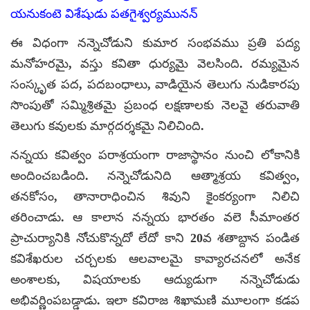
యనుకంటె విశేషుడు పతగైశ్వర్యమునన్
ఈ విధంగా నన్నెచోడుని కుమార సంభవము ప్రతి పద్య
మనోహరమై, వస్తు కవితా ధుర్యమై వెలసింది. రమ్యమైన
సంస్కృత పద, పదబంధాలు, వాడియైన తెలుగు నుడికారపు
సొంపుతో సమ్మిశ్రితమై ప్రబంధ లక్షణాలకు నెలవై తరువాతి
తెలుగు కవులకు మార్గదర్శకమై నిలిచింది.
నన్నయ కవిత్వం పరాశ్రయంగా రాజాస్థానం నుంచి లోకానికి
అందించబడింది. నన్నెచోడునిది ఆత్మాశ్రయ కవిత్వం,
తనకోసం, తానారాధించిన శివుని కైంకర్యంగా నిలిచి
తరించాడు. ఆ కాలాన నన్నయ భారతం వలె సీమాంతర
ప్రాచుర్యానికి నోచుకొన్నదో లేదో కాని 20వ శతాబ్దాన పండిత
కవిశేఖరుల చర్చలకు ఆలవాలమై కావ్యారచనలో అనేక
అంశాలకు, విషయాలకు ఆద్యుడుగా నన్నెచోడుడు
అభివర్ణింపబడ్డాడు. ఇలా కవిరాజ శిఖామణి మూలంగా కడప