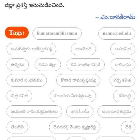
జిల్లా ప్రశస్తి ఇనుమడించింది.
– ఎం.జానకిరామ్
Tags:
kumarasambhavamu
nannechodudu
అమరేశ్వరం రాజేశ్వరశర్మ
ఆటవెలది
ఆశుకవిత
ఉద్భటు
కడప జిల్లా
కవి రాజశిఖామణి
కాళిదాసు
కుమార సంభవము
కోరాడ రామకృష్ణయ్య
గర్భ కవిత
చిత్ర కవిత
చిలుకూరి వీరభద్రరావు
చోడబల్లి
జయంతి రామయ్యపంతులు
జానకిరామ్
టెంకాణాదిత్యుడు
తేటగీతి
దేవరపల్లి వేంకట కృష్ణారెడ్డి
దేశి