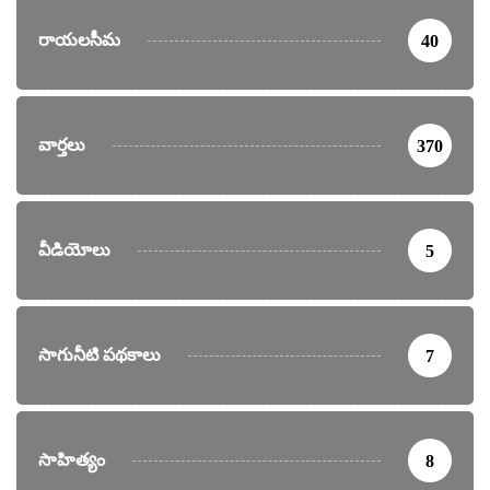
రాయలసీమ
40
వార్తలు
370
వీడియోలు
5
సాగునీటి పథకాలు
7
సాహిత్యం
8