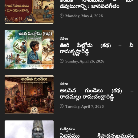
కొంపకే సావమను – మా
డవుటుగాన్ని : జానపదగీతం
Monday, May 4, 2026
కథలు
ఊరి పిల్లోడు (కథ) – పి
రామకృష్ణారెడ్డి
Sunday, April 26, 2026
కథలు
అలసిన గుండెలు (కథ) –
రాచమల్లు రామచంద్రారెడ్డి
Tuesday, April 7, 2026
సంకీర్తనలు
ఏదైవము శ్రీపాదన్నఖమునఁ