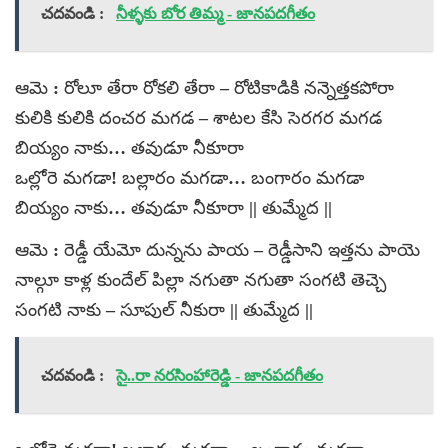
చదవండి :
నీళ్ళకు బోర తిమ్మ - జానపదగీతం
ఆమె : రోలూ తేరా రోకలి తేరా – రోటికాడికి నన్నెత్తకపోరా
కులికి కులికి దంచర మగడ – శాటల కేసి సెరగర మగడ
బియ్యం నాకు… తవుడూ నీకూరా
ఒల్లోరె మగడా! బల్లారం మగడా… బంగారం మగడా
బియ్యం నాకు… తవుడూ నీకూరా || తుమ్మేద ||
ఆమె : రెడ్డీ యేమో దున్నను పాయ – రెడ్డీసాని ఇత్తను పాయె
నాల్గూ కాళ్ల కుందేల్‌ పిల్లా నగుతా నగుతా సంగటి తెచ్చె
సంగటి నాకు – సూపుల్‌ నీకురా || తుమ్మేద ||
చదవండి :
సై..రా నరసింహారెడ్డి - జానపదగీతం