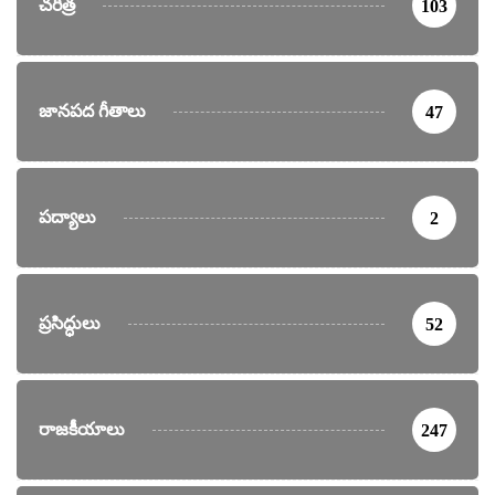
చరిత్ర
103
జానపద గీతాలు
47
పద్యాలు
2
ప్రసిద్ధులు
52
రాజకీయాలు
247