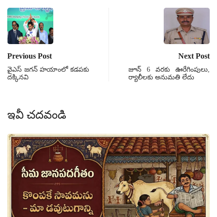
Previous Post
Next Post
వైఎస్ జగన్ హయాంలో కడపకు
జూన్ 6 వరకు ఊరేగింపులు,
దక్కినవి
ర్యాలీలకు అనుమతి లేదు
ఇవీ చదవండి