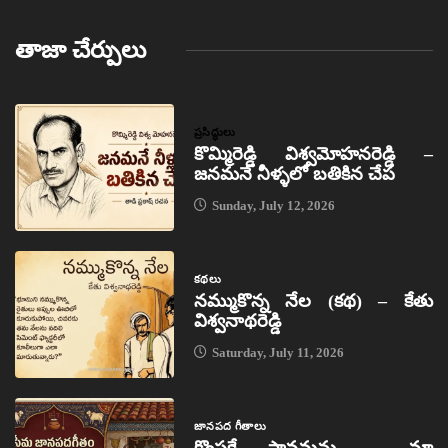
తాజా చేర్పులు
ప్రసిద్ధులు
కొమ్మిరెడ్డి విశ్వమోహనరెడ్డి –
జనమనే నీళ్ళలో బతికిన చేప
Sunday, July 12, 2026
కథలు
నమ్ముకొన్న నేల (కథ) – కేతు
విశ్వనాథరెడ్డి
Saturday, July 11, 2026
జానపద గీతాలు