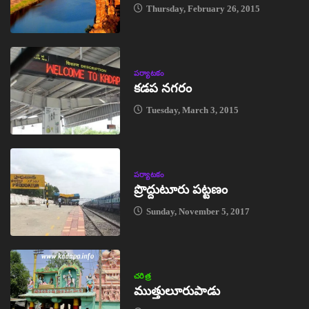
Thursday, February 26, 2015
పర్యాటకం
కడప నగరం
Tuesday, March 3, 2015
పర్యాటకం
ప్రొద్దుటూరు పట్టణం
Sunday, November 5, 2017
చరిత్ర
ముత్తులూరుపాడు