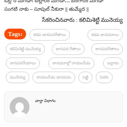
ఒల్లోరె మగడా! బల్లారం మగడా… బంగారం మగడా
సంగటి నాకు – సూపుల్‌ నీకురా || తుమ్మేద ||
సేకరించినవారు : కలిమిశెట్టి మునెయ్య
Tags:
కడప జానపదగీతాలు
కడప జానపదాలు
కలిమిశెట్టి మునెయ్య
జానపద గీతాలు
జానపదగీతాలు
జానపదగేయాలు
జానపదాల్లో రాయలసీమ
బల్లారం
మునెయ్య
రాయలసీమ జానపదం
సట్టి
సెరగు
వార్తా విభాగం