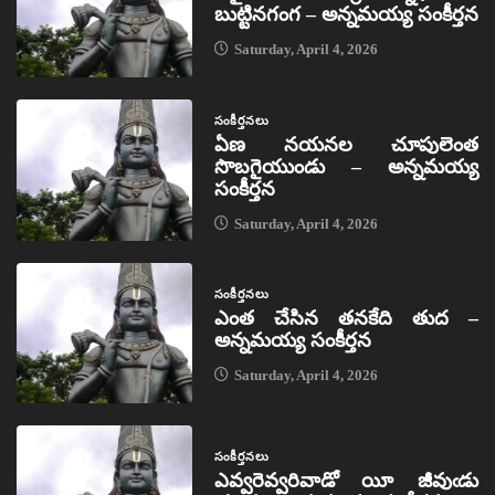
బుట్టినగంగ – అన్నమయ్య సంకీర్తన
Saturday, April 4, 2026
సంకీర్తనలు
ఏణ నయనల చూపులెంత
సొబగైయుండు – అన్నమయ్య
సంకీర్తన
Saturday, April 4, 2026
సంకీర్తనలు
ఎంత చేసిన తనకేది తుద –
అన్నమయ్య సంకీర్తన
Saturday, April 4, 2026
సంకీర్తనలు
ఎవ్వరెవ్వరివాడో యీ జీవుఁడు