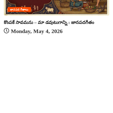
జానపద గీతాలు
కొంపకే సావమను – మా డవుటుగాన్ని : జానపదగీతం
Monday, May 4, 2026
ద