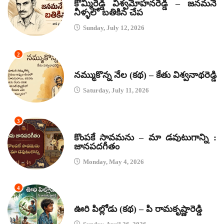
కొమ్మిరెడ్డి విశ్వమోహనరెడ్డి – జనమనే
నీళ్ళలో బతికిన చేప
Sunday, July 12, 2026
2
కథలు
నమ్ముకొన్న నేల (కథ) – కేతు విశ్వనాథరెడ్డి
Saturday, July 11, 2026
3
జానపద గీతాలు
కొంపకే సావమను – మా డవుటుగాన్ని :
జానపదగీతం
Monday, May 4, 2026
4
కథలు
ఊరి పిల్లోడు (కథ) – పి రామకృష్ణారెడ్డి