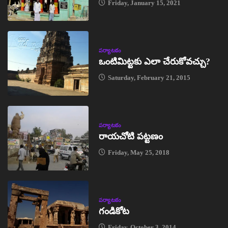
Friday, January 15, 2021
పర్యాటకం
ఒంటిమిట్టకు ఎలా చేరుకోవచ్చు?
Saturday, February 21, 2015
పర్యాటకం
రాయచోటి పట్టణం
Friday, May 25, 2018
పర్యాటకం
గండికోట
Friday, October 3, 2014