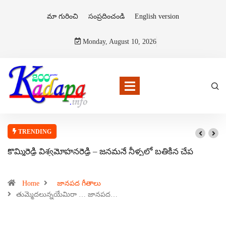
మా గురించి
సంప్రదించండి
English version
Monday, August 10, 2026
TRENDING
కొమ్మిరెడ్డి విశ్వమోహనరెడ్డి – జనమనే నీళ్ళలో బతికిన చేప
Home
జానపద గీతాలు
తుమ్మెదలున్నయేమిరా … జానపద…