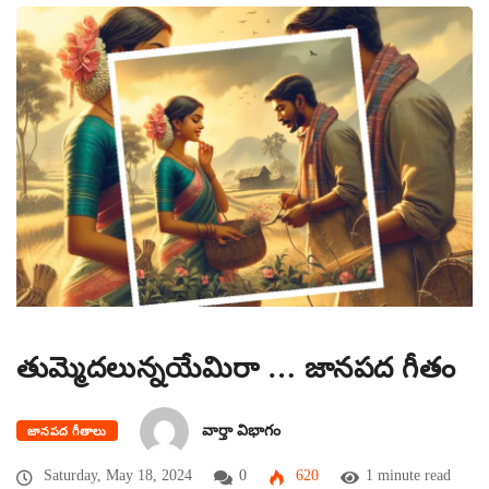
తుమ్మెదలున్నయేమిరా … జానపద గీతం
వార్తా విభాగం
జానపద గీతాలు
Saturday, May 18, 2024
0
620
1 minute read