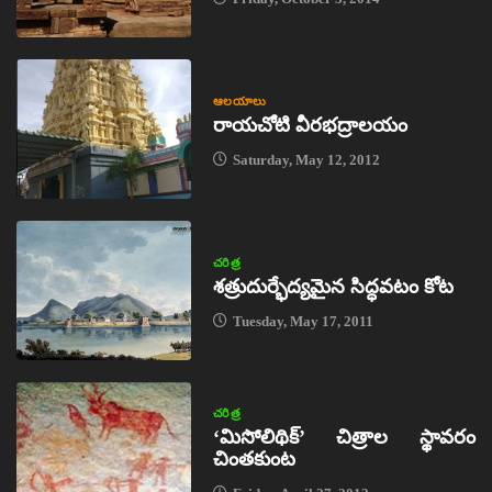
ఆలయాలు
రాయచోటి వీరభద్రాలయం
Saturday, May 12, 2012
చరిత్ర
శత్రుదుర్భేద్యమైన సిద్ధవటం కోట
Tuesday, May 17, 2011
చరిత్ర
‘మిసోలిథిక్‌’ చిత్రాల స్థావరం
చింతకుంట