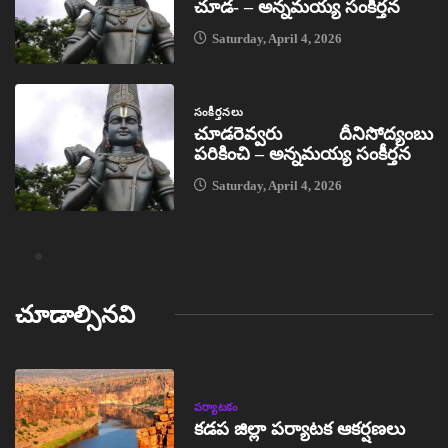
చూడ- – అన్నమయ్య సంకీర్తన
Saturday, April 4, 2026
సంకీర్తనలు
చూడరెవ్వరు దీనిసోద్యంబు
పరికించి – అన్నమయ్య సంకీర్తన
Saturday, April 4, 2026
చూడాల్సినవి
పర్యాటకం
కడప జిల్లా పర్యాటక ఆకర్షణలు