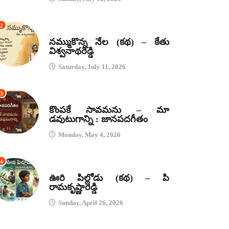
2
కథలు
నమ్ముకొన్న నేల (కథ) – కేతు
విశ్వనాథరెడ్డి
Saturday, July 11, 2026
3
జానపద గీతాలు
కొంపకే సావమను – మా
డవుటుగాన్ని : జానపదగీతం
Monday, May 4, 2026
4
కథలు
ఊరి పిల్లోడు (కథ) – పి
రామకృష్ణారెడ్డి
Sunday, April 26, 2026