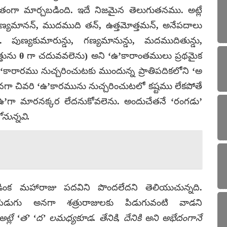
ంగా మార్చబడింది. ఇదే నిజమైన తెలుగుతనము. అట్లే
ణ్యమానన్, ముదముది తన్, ఉత్తమోత్తమన్, అనేపదాలు
ుణ్యకుమారున్డు, గణ్యమానున్డు, మదముదితున్డు,
త్తును θ గా చదువవలెను) అని ‘ఉ’కారాంతములు ప్రథమైక
రారము నుచ్చరించుటకు ముందున్న ప్రాతిపదికలోని ‘అ
గా చివరి ‘ఉ’కారమును నుచ్చరించుటలో కష్టము లేకపోతే
‘ఉ’గా మారనక్కర లేదనుకోవలెను. అందుచేతనే ‘రంగడు’
ున్నవి.
క మహారాజు పదవిని పొందలేదని తెలియుచున్నది.
పిడుగు అనగా శత్రురాజులకు పిడుగువంటి వాడని
ట్లే ‘త’ ‘ద’ లమధ్యకూడ. తేనికి, దేనికి అని అభేదంగానే