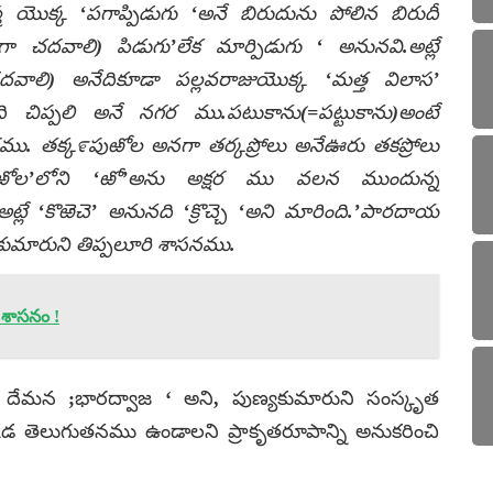
మ యొక్క ‘పగాప్పిడుగు ‘అనే బిరుదును పోలిన బిరుదీ
ా చదవాలి) పిడుగు’లేక మార్పిడుగు ‘ అనునవి.అట్లే
దవాలి) అనేదికూడా పల్లవరాజుయొక్క ‘మత్త విలాస’
ి చిప్పలి అనే నగర ము.పటుకాను(=పట్టుకాను)అంటే
ము. తక్క೯పుఱోల అనగా తర్కప్రోలు అనేఊరు తకప్రోలు
ుఱోల’లోని ‘ఱో’అను అక్షర ము వలన ముందున్న
అట్లే ‘కొఱెచె’ అనునది ‘క్రొచ్చె ‘అని మారింది.’పారదాయ
కుమారుని తిప్పలూరి శాసనము.
 శాసనం !
దేమన ;భారద్వాజ ‘ అని, పుణ్యకుమారుని సంస్కృత
క్కడ తెలుగుతనము ఉండాలని ప్రాకృతరూపాన్ని అనుకరించి