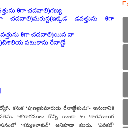
వత్తును θగా చదవాలి)గణ్య
గా చదవాలి)మరున్డ(ఇక్కడ డవత్తును θగా
వత్తును θగా చదవాలి)యిన వా
ి)చి೯లియ పటుకాను రేనాణ్డే
]
. కనుక ‘పుణ్యకుమారుడు రేనాణ్డేళుచు’- అనుదానికి
్పవలెను. ‘ళ’కారములు కొన్ని యింకా ‘ల ‘కారములుగ
శాసనంలో ‘శమ్మ೯ళాకున్’ అనికూడా కలదు. ‘ఎరికల్’