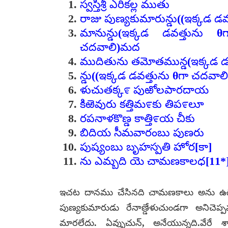
స్వస్తిశ్రీ ఎరికల్ల ముతు
రాజు పుణ్యకుమారున్డు((ఇక్కడ డ
మానున్డు(ఇక్కడ డవత్తును θ
చదవాలి)మద
ముదితును తమోతమున్డ(ఇక్కడ డ
న్డు((ఇక్కడ డవత్తును θగా చదవాల
ళుచుతక్క೯ పుఱోలపారదాయ
కిఱెవురు కత్తిమ೯కు తిప೯లూ
రపనాళకొణ్డ కాత్తి೯య చీకు
బిదియ సీమవారంబు పుణరు
పుష్యంబు బృహస్పతి హోర[కా]
ను ఎమ్బది యె చామణకాలధ[11*
ఇచట దానము చేసినది చామణకాలు అను ఉద్యోగి
పుణ్యకుమారుడు రేనాణ్డేళుచుండగా అనిచెప
మారలేదు. ఏవ్ళుచున్, అనేయున్నది.వేరే 