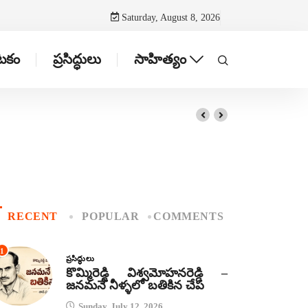
Saturday, August 8, 2026
ాటకం
ప్రసిద్ధులు
సాహిత్యం
RECENT
POPULAR
COMMENTS
1
ప్రసిద్ధులు
కొమ్మిరెడ్డి విశ్వమోహనరెడ్డి –
జనమనే నీళ్ళలో బతికిన చేప
Sunday, July 12, 2026