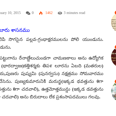
nuary 10, 2015
0
1462
3 minutes read
పలూరు శాసనము
పి సొగసైన పల్లవ-గ్రంథాక్షరములను పోలి యుండును.
డును.
పట్టుగాను రేనాణ్డేలుచుండగా చామణకాలు అను ఉద్యోగిక
 (భారద్వాజః)కత్తిశర్మకు తిప೯ లూరను ఏబది (మతరుల)
య,పుణరు పుష్యమి (పునర్వసు) నక్షత్రము సోమవారము
ు. పుణ్యకుమారునికి మరున్థ(ఇక్కడ థవత్తును θగా
్తును θగా చదవాలి), ఉత్తమోత్తమున్డు (ఇక్కడ డవత్తును
గా చదవాలి) అను బిరుదాలు లేక ప్రశంసాపదములు గలవు.