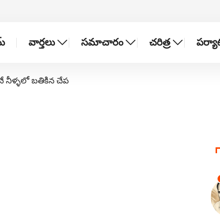
్
వార్తలు
సమాచారం
చరిత్ర
పర్య
నే నీళ్ళలో బతికిన చేప