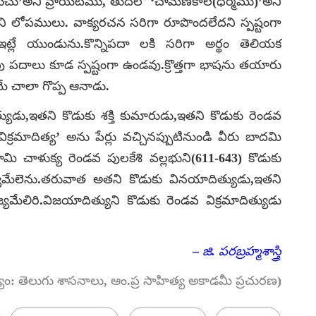
డేళుచు’అని వ్రాయటము, తుదిలో ‘చామణకాల(ధర్మము)’అని
ని లోపములు. వాక్యరచన సరిగా రూపొందలేదని స్పష్టంగా
ా ఇట్లే యుండును.కొన్నిపదా లకి సరిగా అర్థం తెలియక
లుపు పదాలు కూడ స్పష్టంగా ఉండవు.క్రొత్తగా భాషను తయారు
ే చాలా గొప్ప ఆనాడు.
యుడు,ఇతని కొడుకు శక్తి కుమారుడు,ఇతని కొడుకు రెండవ
’విక్రమాదిత్య’ అను పేర్లు వచ్చినప్పుటినుండి వీరు బాదమి
ామి చాళుక్య రెండవ పులకేశి వల్లభుని(611-643) కొడుకు
ాజ్యమేలెను.తరువాత అతని కొడుకు వినయాదిత్యుడు,ఇతని
మేలిరి.విజయాదిత్యుని కొడుకు రెండవ విక్రమాదిత్యుడు
–
జి. పరబ్రహ్మశాస్త్
యం: తెలుగు శాసనాలు, ఆం.ప్ర సాహిత్య అకాడమీ ప్రచురణ)