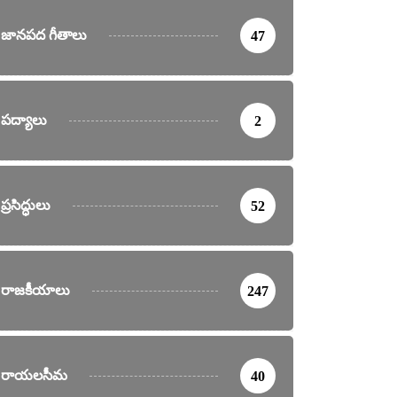
జానపద గీతాలు
47
పద్యాలు
2
ప్రసిద్ధులు
52
రాజకీయాలు
247
రాయలసీమ
40