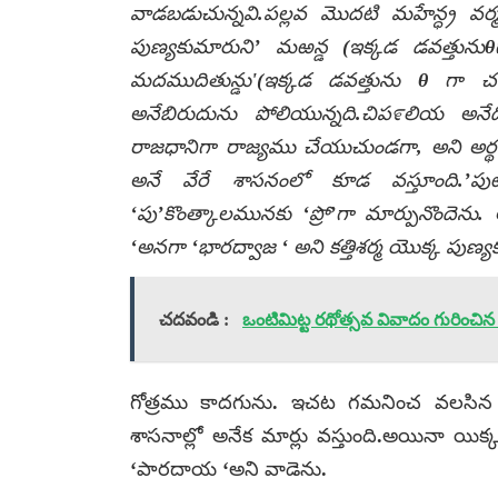
వాడబడుచున్నవి.పల్లవ మొదటి మహేన్ధ్ర వర్
పుణ్యకుమారుని’ మఱన్డ (ఇక్కడ డవత్తునుθగ
మదముదితున్డు'(ఇక్కడ డవత్తును θ గా చ
అనేబిరుదును పోలియున్నది.చిప೯లియ అనేద
రాజధానిగా రాజ్యము చేయుచుండగా, అని అర్థ
అనే వేరే శాసనంలో కూడ వస్తూంది.’ప
‘పు’కొంత్కాలమునకు ‘ప్రో’గా మార్పునొందెను. 
‘అనగా ‘భారద్వాజ ‘ అని కత్తిశర్మ యొక్క
పుణ్య
చదవండి :
ఒంటిమిట్ట రథోత్సవ వివాదం గురించిన
గోత్రము కాదగును. ఇచట గమనించ వలసిన 
శాసనాల్లో అనేక మార్లు వస్తుంది.అయినా యి
‘పారదాయ ‘అని వాడెను.