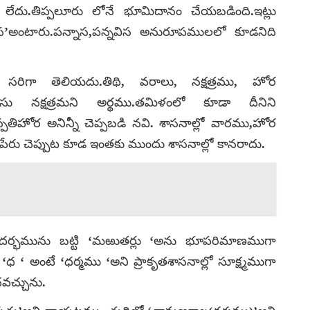
 లేదు.తిప్పలూరు లోనే భూమిదానం చేయబడింది.ఇట్లు
్నస’అంటారు.పన్నాస,పన్నవిస అనురూపములలో కూడనిది
టే సరిగా తెలియదు.తిథి, వరాలు, నక్షత్రము, హోర
వసు నక్షత్రమని అర్థము.తమిళంలో కూడా దీనిని
పతిహోర అనిన్నీ చెప్పబడి నవి. శాసనాల్లో వారము,హోర
 పేరు చెప్పుట కూడ ఇంతకు ముందు శాసనాల్లో కానరాదు.
సందర్భమును బట్టి ‘మఱుతర్లు ‘అను భూపరిమాణముగా
ధ ‘ అంటే ‘ధర్మము ‘అని ప్రాకృతశాసనాల్లో సూక్ష్మముగా
చవచ్చును.