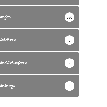
వార్తలు
370
వీడియోలు
5
సాగునీటి పథకాలు
7
సాహిత్యం
8