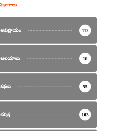
విభాగాలు
అభిప్రాయం
112
ఆలయాలు
10
కథలు
55
చరిత్ర
103