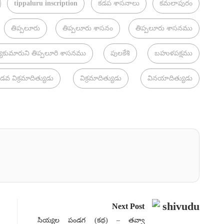
tippaluru inscription
కడప శాసనాలు
కమలాపురం
తిప్పలూరు
తిప్పలూరు శాసనం
తిప్పలూరు శాసనము
యకుమారుని తిప్పలూరి శాసనము
పులకేశి
బహుళపక్షము
ండవ విక్రమాదిత్యుడు
విక్రమాదిత్యుడు
వినయాదిత్యుడు
Next Post
సియ్యల పండగ (కథ) – తవ్వా