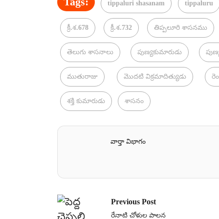
Tags:
tippaluri shasanam
tippaluru
క్రీ.శ.678
క్రీ.శ.732
తిప్పలూరి శాసనము
తెలుగు శాసనాలు
పుణ్యకుమారుడు
పుణ్
ముతురాజు
మొదటి విక్రమాదిత్యుడు
రె
శక్తి కుమారుడు
శాసనం
వార్తా విభాగం
Previous Post
రేనాటి చోళుల పాలన