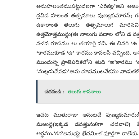
అనుహలంతముపట్టుదలగా ‘ఎరికల్ల’అని అజంత
ద్రవిడ హలంత తత్సమాలు పుణ్యకుమారన్; గ
ఉకారాంత తెలుగు తత్సమాలుగ మారినవి. ప
ఉత్తమోత్తమున్డు(ఈ నాలుగు పదాల లోని డ వ
వచన రూపము లు తయారై నవి. ఈ చివరి ‘ఉ ‘కా
‘కారముకూడ ‘ఉ’ కారము కావలసి వచ్చింది. అన
ముందున్న ప్రాతిపదికలోని తుది ‘అ’కారము 
‘మల్లడు
రేవడు’అను రూపములనేకము వాడుకలోన
చదవండి :
తెలుగు శాసనాలు
ఇచట ముతురాజు అనుటచే పుణ్యకుమారుడిం
మఱున్డ(ఇక్కడ డవత్తునుθగా చదవాలి) 
అర్థము.’క
గ’లమధ్య భేదమింక పూర్తిగా రాలేదు.అ