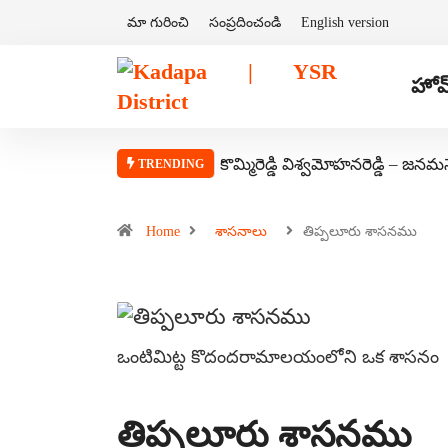
మా గురించి
సంప్రదించండి
English version
హోమ
కొమ్మిరెడ్డి విశ్వమోహనరెడ్డి – జనమ
TRENDING
Home
శాసనాలు
తిప్పలూరు శాసనము
ఒంటిమిట్ట కొదందరామాలయంలోని ఒక శాసనం
తిప్పలూరు శాసనము