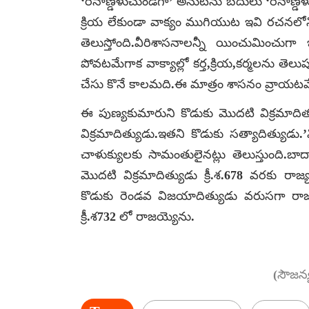
‘రేనాణ్డేళుచుండగా’ అనుటను బదులు ‘రేనాణ్
క్రియ లేకుండా వాక్యం ముగియుట ఇవి రచనలో
తెలుస్తోంది.వీరిశాసనాలన్నీ యించుమించుగ
పోవటమేగాక వాక్యాల్లో కర్త,క్రియ,కర్మలను తె
చేసు కొనే కాలమది.ఈ మాత్రం శాసనం వ్రాయటమ
ఈ పుణ్యకుమారుని కొడుకు మొదటి విక్రమాదిత్
విక్రమాదిత్యుడు.ఇతని కొడుకు సత్యా
దిత్యుడు.
చాళుక్యులకు సామంతులైనట్లు తెలుస్తుంది.బాద
మొదటి విక్రమాదిత్యుడు క్రీ.శ.678 వరకు ర
కొడుకు రెండవ విజయాదిత్యుడు వరుసగా రాజ్య
క్రీ.శ732 లో రాజయ్యెను.
(సౌజన్