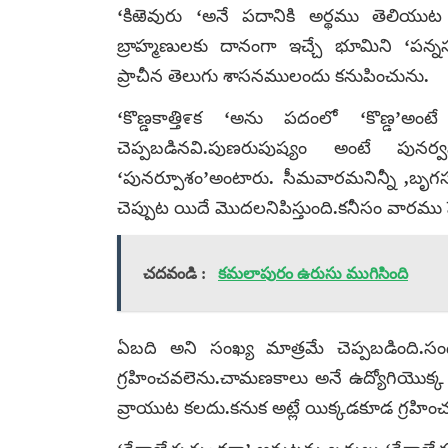
‘కిఱెవురు ‘అనే పదానికి అర్థము తెలియుట
బ్రాహ్మణులకు దానంగా ఇచ్చే భూమిని ‘పన
ప్రాచీన తెలుగు శాసనములందు కనుపించును.
‘కొణ్డకాత్తి೯క ‘అను పదంలో ‘కొణ్డ’అం
చెప్పబడినవి.పుణరుపుష్యం అంటే పునర్
‘పునర్పూశం’అంటారు. సీమవారమనిన్నీ ,బృగస్
చెప్పుట యిదే మొదలనిపిస్తుంది.కనీసం వారము
చదవండి :
కమలాపురం ఉరుసు ముగిసింది
ఏబది అని సంఖ్య మాత్రమే చెప్పబడింది.
గ్రహించవలెను.చామణకాలు అనే ఉద్యోగియొక్క ‘
వ్రాయుట కలదు.కనుక అట్లే యిక్కడకూడ గ్రహిం