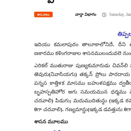
వార్తా విభాగం
Saturday, Ja
శాసనాలు
తిప్
ఇదియు కమలాపురం తాలూకాలోనిదే. దీని లి
ణకారము కళింగరాజుల శాసనములందువలె నుం
ఎరికల్ ముతురాజు పుణ్యకుమారుడు చివన్‌లి 
ఱెవురు(నివాసియగు) తక్కన్ ప్రోలు పారదాయ
పన్నస కాత్తి೯క మాసము బహుళపక్షము ద్వతీ
బృహస్పతిహోర అగు సమయమున ధర్మము చేసెన
చదవాలి) పిడుగు; మదుముదితున్ఠు (ఇక్కడ ఠవత
θగా చదవాలి). గణ్యమాన్డు(ఇక్కడ డవత్తును θ
శాసన మూలము