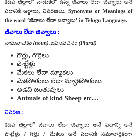
కడప జిల్లాలో వాడుకలో ఉన్న జీవాలు లేదా జివ్వాలు అనే
పదానికి అర్థాలు, వివరణలు. Synonyms or Meanings of
the word ‘జీవాలు లేదా జివ్వాలు’ in Telugu Language.
జీవాలు లేదా జివ్వాలు :
నామవాచకం (noun),బహువచనం (Plural)
గొర్లు, గొర్రెలు
పొట్టేళ్లు
మేకలు లేదా మ్యాకలు
మేకపోతులు లేదా మ్యాకపోతులు
అడవి జంతువులు
Animals of kind Sheep etc…
వివరణ :
కడప జిల్లాలో జీవాలు లేదా జివ్వాలు అనే పదాన్ని అనే
పొట్టేళ్లు / గొర్లు / మేకలు అనే పదానికి సమానార్థకంగా