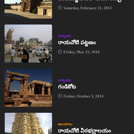
Saturday, February 21, 2015
పర్యాటకం
రాయచోటి పట్టణం
Friday, May 25, 2018
పర్యాటకం
గండికోట
Friday, October 3, 2014
ఆలయాలు
రాయచోటి వీరభద్రాలయం