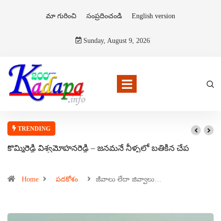
మా గురించి
సంప్రదించండి
English version
Sunday, August 9, 2026
TRENDING
కొమ్మిరెడ్డి విశ్వమోహనరెడ్డి – జనమనే నీళ్ళలో బతికిన చేప
Home
పదకోశం
జీవాలు లేదా జివ్వాలు…