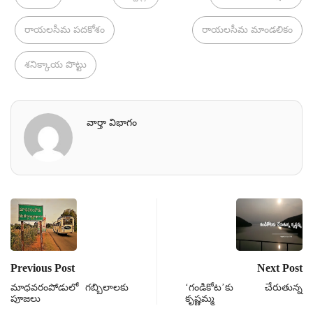
రాయలసీమ పదకోశం
రాయలసీమ మాండలికం
శనిక్కాయ పొట్టు
వార్తా విభాగం
Previous Post
Next Post
మాధవరంపోడులో గబ్బిలాలకు
‘గండికోట’కు చేరుతున్న
పూజలు
కృష్ణమ్మ