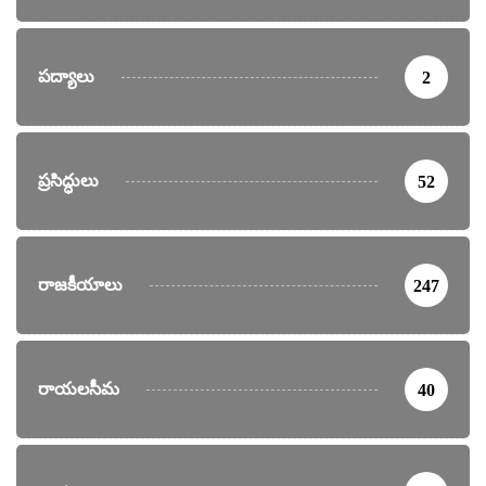
పద్యాలు
2
ప్రసిద్ధులు
52
రాజకీయాలు
247
రాయలసీమ
40