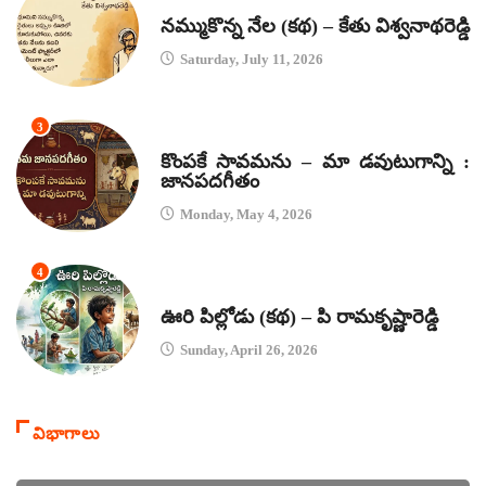
కథలు
నమ్ముకొన్న నేల (కథ) – కేతు విశ్వనాథరెడ్డి
Saturday, July 11, 2026
3
జానపద గీతాలు
కొంపకే సావమను – మా డవుటుగాన్ని :
జానపదగీతం
Monday, May 4, 2026
4
కథలు
ఊరి పిల్లోడు (కథ) – పి రామకృష్ణారెడ్డి
Sunday, April 26, 2026
విభాగాలు