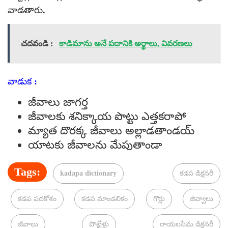
వాడతారు.
చదవండి :
కాడిమాను అనే పదానికి అర్థాలు, వివరణలు
వాడుక :
జీవాలు జాగర్త
జీవాలకు శనిక్కాయ పొట్టు ఎత్తకరాపో
మ్యాత దొరక్క జీవాలు అల్లాడతాండయ్
యాటకు జీవాలను మేపుతాండా
Tags:
kadapa dictionary
కడప డిక్షనరీ
కడప పదకోశం
కడప మాండలికం
గొర్లు
జివ్వాలు
జీవాలు
పొట్టేళ్లు
రాయలసీమ డిక్షనరీ