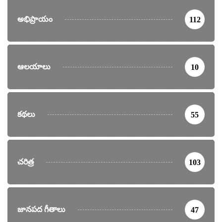
అభిప్రాయం
112
ఆలయాలు
10
కథలు
55
చరిత్ర
103
జానపద గీతాలు
47