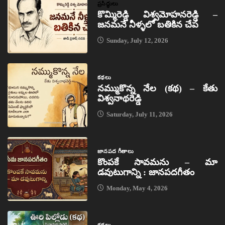
ప్రసిద్ధులు
కొమ్మిరెడ్డి విశ్వమోహనరెడ్డి –
జనమనే నీళ్ళలో బతికిన చేప
Sunday, July 12, 2026
కథలు
నమ్ముకొన్న నేల (కథ) – కేతు
విశ్వనాథరెడ్డి
Saturday, July 11, 2026
జానపద గీతాలు
కొంపకే సావమను – మా
డవుటుగాన్ని : జానపదగీతం
Monday, May 4, 2026
కథలు