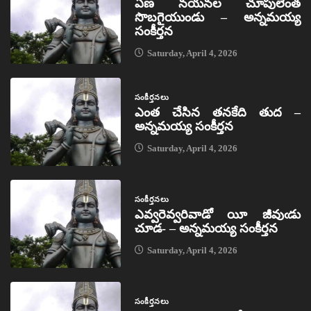
ఏణ నయనల చూపులెంత
సొబగైయుండు – అన్నమయ్య
సంకీర్తన
Saturday, April 4, 2026
సంకీర్తనలు
ఎంత చేసిన తనకేది తుద –
అన్నమయ్య సంకీర్తన
Saturday, April 4, 2026
సంకీర్తనలు
ఎవ్వరెవ్వరివాడో యీ జీవుఁడు
చూడ- – అన్నమయ్య సంకీర్తన
Saturday, April 4, 2026
సంకీర్తనలు