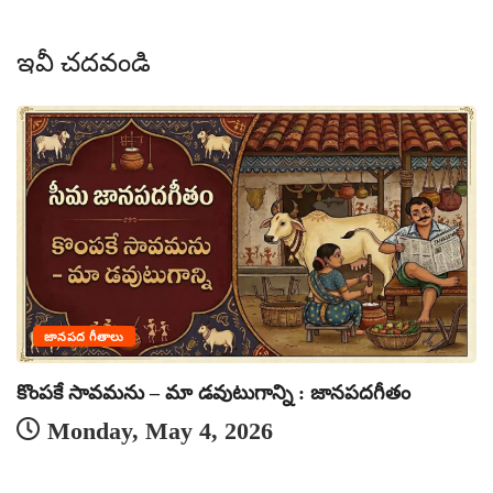
ఇవీ చదవండి
జానపద గీతాలు
ప
కొంపకే సావమను – మా డవుటుగాన్ని : జానపదగీతం
పద
Monday, May 4, 2026