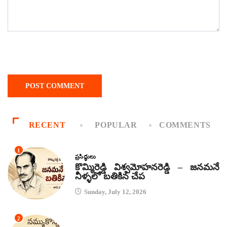
RECENT
POPULAR
COMMENTS
1
ప్రసిద్ధులు
కొమ్మిరెడ్డి విశ్వమోహనరెడ్డి – జనమనే
నీళ్ళలో బతికిన చేప
Sunday, July 12, 2026
2