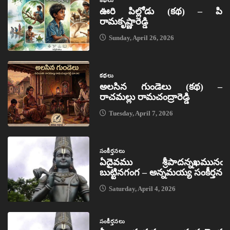
ఊరి పిల్లోడు (కథ) – పి
రామకృష్ణారెడ్డి
Sunday, April 26, 2026
కథలు
అలసిన గుండెలు (కథ) –
రాచమల్లు రామచంద్రారెడ్డి
Tuesday, April 7, 2026
సంకీర్తనలు
ఏదైవము శ్రీపాదన్నఖమునఁ
బుట్టినగంగ – అన్నమయ్య సంకీర్తన
Saturday, April 4, 2026
సంకీర్తనలు