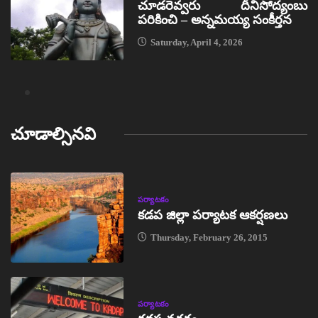
చూడరెవ్వరు దీనిసోద్యంబు
పరికించి – అన్నమయ్య సంకీర్తన
Saturday, April 4, 2026
చూడాల్సినవి
పర్యాటకం
కడప జిల్లా పర్యాటక ఆకర్షణలు
Thursday, February 26, 2015
పర్యాటకం