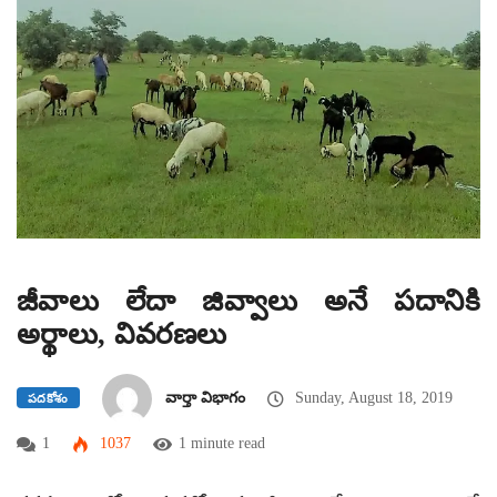
జీవాలు లేదా జివ్వాలు అనే పదానికి
అర్థాలు, వివరణలు
వార్తా విభాగం
Sunday, August 18, 2019
పదకోశం
1
1037
1 minute read