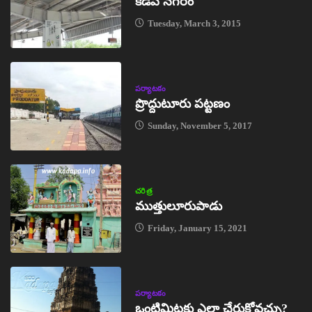
కడప నగరం
Tuesday, March 3, 2015
పర్యాటకం
ప్రొద్దుటూరు పట్టణం
Sunday, November 5, 2017
చరిత్ర
ముత్తులూరుపాడు
Friday, January 15, 2021
పర్యాటకం
ఒంటిమిట్టకు ఎలా చేరుకోవచ్చు?