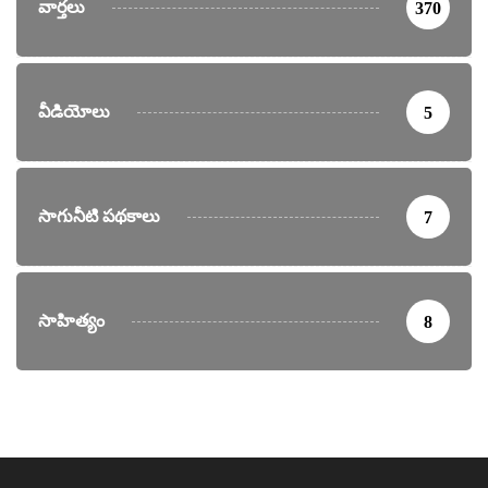
వార్తలు
370
వీడియోలు
5
సాగునీటి పథకాలు
7
సాహిత్యం
8