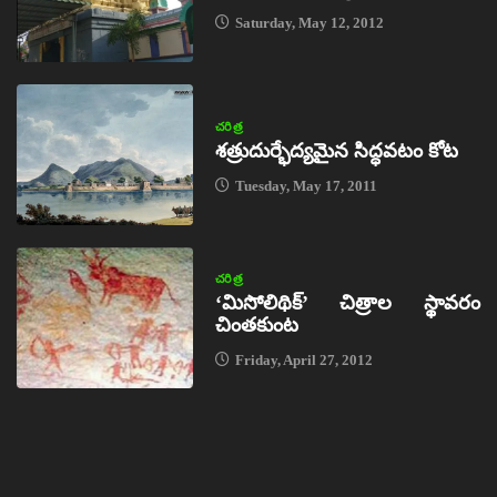
Saturday, May 12, 2012
చరిత్ర
శత్రుదుర్భేద్యమైన సిద్ధవటం కోట
Tuesday, May 17, 2011
చరిత్ర
‘మిసోలిథిక్‌’ చిత్రాల స్థావరం
చింతకుంట
Friday, April 27, 2012