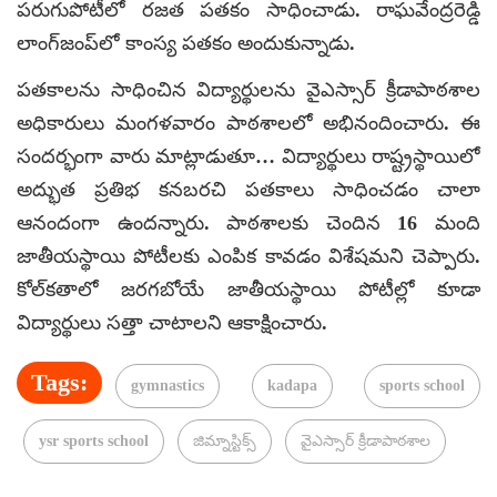
పరుగుపోటీలో రజత పతకం సాధించాడు. రాఘవేంద్రరెడ్డి
లాంగ్‌జంప్‌లో కాంస్య పతకం అందుకున్నాడు.
పతకాలను సాధించిన విద్యార్థులను వైఎస్సార్ క్రీడాపాఠశాల
అధికారులు మంగళవారం పాఠశాలలో అభినందించారు. ఈ
సందర్భంగా వారు మాట్లాడుతూ… విద్యార్థులు రాష్ట్రస్థాయిలో
అద్భుత ప్రతిభ కనబరచి పతకాలు సాధించడం చాలా
ఆనందంగా ఉందన్నారు. పాఠశాలకు చెందిన 16 మంది
జాతీయస్థాయి పోటీలకు ఎంపిక కావడం విశేషమని చెప్పారు.
కోల్‌కతాలో జరగబోయే జాతీయస్థాయి పోటీల్లో కూడా
విద్యార్థులు సత్తా చాటాలని ఆకాక్షించారు.
Tags:
gymnastics
kadapa
sports school
ysr sports school
జిమ్నాస్టిక్స్‌
వైఎస్సార్ క్రీడాపాఠశాల