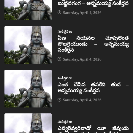
బుట్టినగంగ – అన్నమయ్య సంకీర్తన
Saturday, April 4, 2026
సంకీర్తనలు
ఏణ నయనల చూపులెంత
సొబగైయుండు – అన్నమయ్య
సంకీర్తన
Saturday, April 4, 2026
సంకీర్తనలు
ఎంత చేసిన తనకేది తుద –
అన్నమయ్య సంకీర్తన
Saturday, April 4, 2026
సంకీర్తనలు
ఎవ్వరెవ్వరివాడో యీ జీవుఁడు