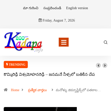
మా గురించి
సంప్రదించండి
English version
Friday, August 7, 2026
TRENDING
కొమ్మిరెడ్డి విశ్వమోహనరెడ్డి – జనమనే నీళ్ళలో బతికిన చేప
Home
ప్రత్యేక వార్తలు
మనోళ్ళు జిమ్నాస్టిక్స్‌లో పతకాల…