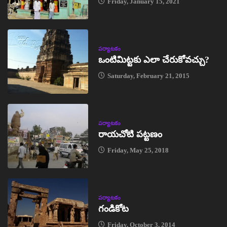
Friday, January 15, 2021
పర్యాటకం
ఒంటిమిట్టకు ఎలా చేరుకోవచ్చు?
Saturday, February 21, 2015
పర్యాటకం
రాయచోటి పట్టణం
Friday, May 25, 2018
పర్యాటకం
గండికోట
Friday, October 3, 2014