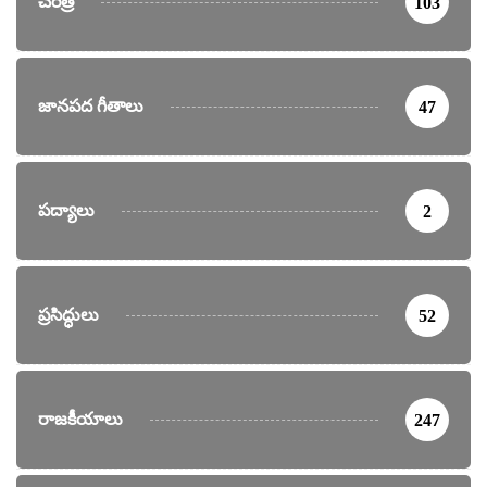
చరిత్ర
103
జానపద గీతాలు
47
పద్యాలు
2
ప్రసిద్ధులు
52
రాజకీయాలు
247