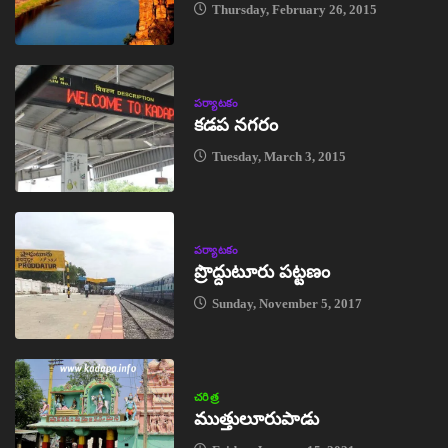
Thursday, February 26, 2015
పర్యాటకం
కడప నగరం
Tuesday, March 3, 2015
పర్యాటకం
ప్రొద్దుటూరు పట్టణం
Sunday, November 5, 2017
చరిత్ర
ముత్తులూరుపాడు