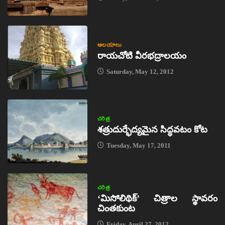
ఆలయాలు
రాయచోటి వీరభద్రాలయం
Saturday, May 12, 2012
చరిత్ర
శత్రుదుర్భేద్యమైన సిద్ధవటం కోట
Tuesday, May 17, 2011
చరిత్ర
‘మిసోలిథిక్‌’ చిత్రాల స్థావరం
చింతకుంట
Friday, April 27, 2012