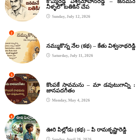
కొమ్మిరెడ్డి విశ్వమోహనరెడ్డి – జనమనే
నీళ్ళలో బతికిన చేప
Sunday, July 12, 2026
2
కథలు
నమ్ముకొన్న నేల (కథ) – కేతు విశ్వనాథరెడ్డి
Saturday, July 11, 2026
3
జానపద గీతాలు
కొంపకే సావమను – మా డవుటుగాన్ని :
జానపదగీతం
Monday, May 4, 2026
4
కథలు
ఊరి పిల్లోడు (కథ) – పి రామకృష్ణారెడ్డి
Sunday, April 26, 2026