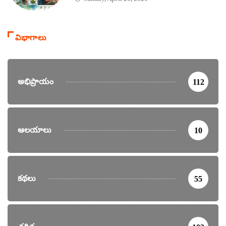
విభాగాలు
అభిప్రాయం
112
ఆలయాలు
10
కథలు
55