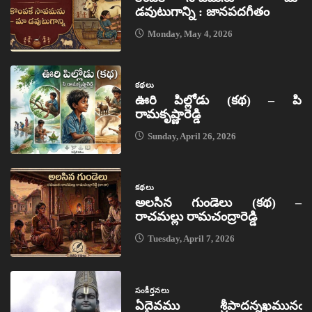
డవుటుగాన్ని : జానపదగీతం
Monday, May 4, 2026
కథలు
ఊరి పిల్లోడు (కథ) – పి
రామకృష్ణారెడ్డి
Sunday, April 26, 2026
కథలు
అలసిన గుండెలు (కథ) –
రాచమల్లు రామచంద్రారెడ్డి
Tuesday, April 7, 2026
సంకీర్తనలు
ఏదైవము శ్రీపాదన్నఖమునఁ