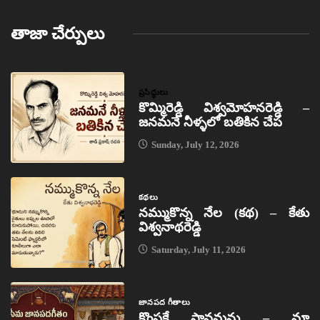
తాజా చేర్పులు
ప్రసిద్ధులు
కొమ్మిరెడ్డి విశ్వమోహనరెడ్డి –
జనమనే నీళ్ళలో బతికిన చేప
Sunday, July 12, 2026
కథలు
నమ్ముకొన్న నేల (కథ) – కేతు
విశ్వనాథరెడ్డి
Saturday, July 11, 2026
జానపద గీతాలు
కొంపకే సావమను – మా