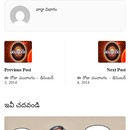
వార్తా విభాగం
Previous Post
Next Post
ఈ రోజు పంచాంగం – డిసెంబర్
ఈ రోజు పంచాంగం – డిసెంబర్
3, 2014
4, 2014
ఇవీ చదవండి