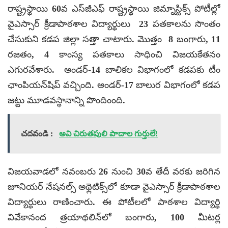
రాష్ట్రస్థాయి 60వ ఎస్‌జీఎఫ్ రాష్ట్రస్థాయి జిమ్నాస్టిక్స్ పోటీల్లో
వైఎస్సార్ క్రీడాపాఠశాల విద్యార్థులు 23 పతకాలను సొంతం
చేసుకుని కడప జిల్లా సత్తా చాటారు. మొత్తం 8 బంగారు, 11
రజతం, 4 కాంస్య పతకాలు సాధించి విజయకేతనం
ఎగురవేశారు. అండర్-14 బాలికల విభాగంలో కడపకు టీం
ఛాంపియన్‌షిప్ వచ్చింది. అండర్-17 బాలుర విభాగంలో కడప
జట్టు మూడవస్థానాన్ని పొందింంది.
చదవండి :
అవి చిరుతపులి పాదాల గుర్తులే!
విజయవాడలో నవంబరు 26 నుంచి 30వ తేదీ వరకు జరిగిన
జూనియర్ నేషనల్స్‌ అథ్లెటిక్స్‌లో కూడా వైఎస్సార్ క్రీడాపాఠశాల
విద్యార్థులు రాణించారు. ఈ పోటీలలో పాఠశాల విద్యార్థి
వివేకానంద త్రయాథలిన్‌లో బంగారు, 100 మీటర్ల