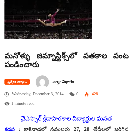
మనోళ్ళు జిమ్నాస్టిక్స్‌లో పతకాల పంట
పండించారు
వార్తా విభాగం
ప్రత్యేక వార్తలు
Wednesday, December 3, 2014
0
428
1 minute read
వైఎస్సార్ క్రీడాపాఠశాల విద్యార్థుల ఘనత
కడప
: కాకినాడలో నవంబరు 27, 28 తేదీలలో జరిగిన