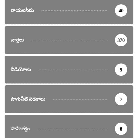
రాయలసీమ
40
వార్తలు
370
వీడియోలు
5
సాగునీటి పథకాలు
7
సాహిత్యం
8