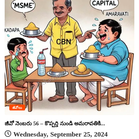
ఎ
జీవోలు
జీవో నెంబరు 56 – కొప్పర్తి నుండి అమరావతికి...
Wednesday, September 25, 2024