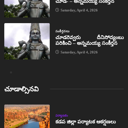
చూడ- – అన్నమయ్య సంకీర్తన
Saturday, April 4, 2026
సంకీర్తనలు
చూడరెవ్వరు దీనిసోద్యంబు
పరికించి – అన్నమయ్య సంకీర్తన
Saturday, April 4, 2026
చూడాల్సినవి
పర్యాటకం
కడప జిల్లా పర్యాటక ఆకర్షణలు