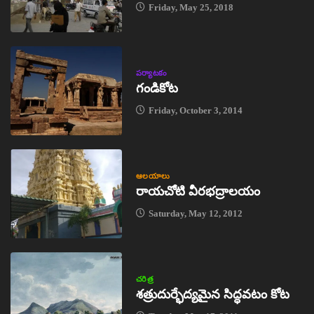
Friday, May 25, 2018
పర్యాటకం
గండికోట
Friday, October 3, 2014
ఆలయాలు
రాయచోటి వీరభద్రాలయం
Saturday, May 12, 2012
చరిత్ర
శత్రుదుర్భేద్యమైన సిద్ధవటం కోట