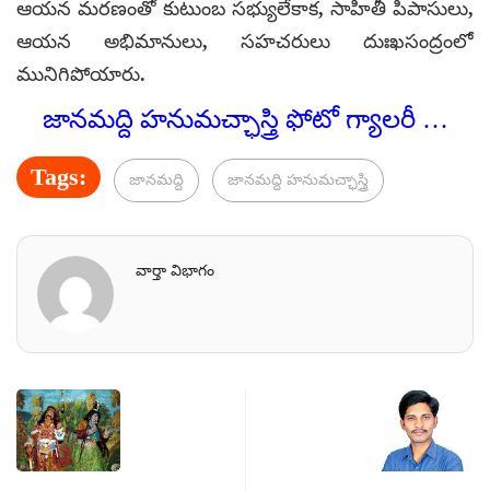
ఆయన మరణంతో కుటుంబ సభ్యులేకాక, సాహితీ పిపాసులు,
ఆయన అభిమానులు, సహచరులు దుఃఖసంద్రంలో
మునిగిపోయారు.
జానమద్ది హనుమచ్ఛాస్త్రి ఫోటో గ్యాలరీ …
Tags:
జానమద్ది
జానమద్ది హనుమచ్ఛాస్త్రి
వార్తా విభాగం