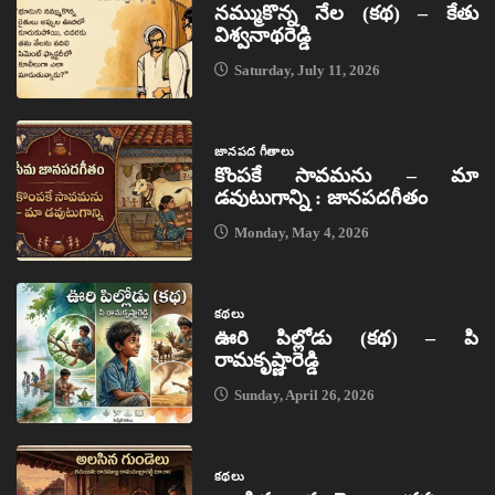
నమ్ముకొన్న నేల (కథ) – కేతు
విశ్వనాథరెడ్డి
Saturday, July 11, 2026
జానపద గీతాలు
కొంపకే సావమను – మా
డవుటుగాన్ని : జానపదగీతం
Monday, May 4, 2026
కథలు
ఊరి పిల్లోడు (కథ) – పి
రామకృష్ణారెడ్డి
Sunday, April 26, 2026
కథలు