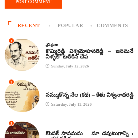
RECENT
POPULAR
COMMENTS
1
ప్రసిద్ధులు
కొమ్మిరెడ్డి విశ్వమోహనరెడ్డి – జనమనే
నీళ్ళలో బతికిన చేప
Sunday, July 12, 2026
2
కథలు
నమ్ముకొన్న నేల (కథ) – కేతు విశ్వనాథరెడ్డి
Saturday, July 11, 2026
3
జానపద గీతాలు
కొంపకే సావమను – మా డవుటుగాన్ని :