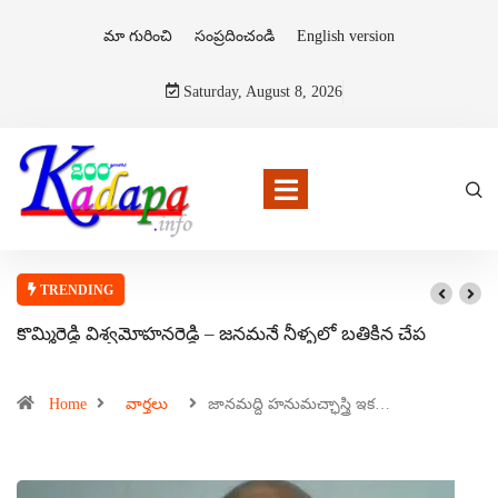
మా గురించి
సంప్రదించండి
English version
Saturday, August 8, 2026
TRENDING
కొమ్మిరెడ్డి విశ్వమోహనరెడ్డి – జనమనే నీళ్ళలో బతికిన చేప
Home
వార్తలు
జానమద్ది హనుమచ్ఛాస్త్రి ఇక…