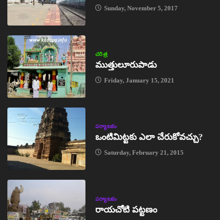
Sunday, November 5, 2017
చరిత్ర
ముత్తులూరుపాడు
Friday, January 15, 2021
పర్యాటకం
ఒంటిమిట్టకు ఎలా చేరుకోవచ్చు?
Saturday, February 21, 2015
పర్యాటకం
రాయచోటి పట్టణం