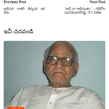
Previous Post
Next Post
అభినవ చాకలి తిప్పడు ఇక
‘అదే నా అభిమతం’ – గడికోట
లేరు
పవన్‌కుమార్‌రెడ్డి, IFS విజేత
ఇవీ చదవండి