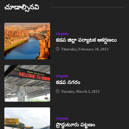
చూడాల్సినవి
పర్యాటకం
కడప జిల్లా పర్యాటక ఆకర్షణలు
Thursday, February 26, 2015
పర్యాటకం
కడప నగరం
Tuesday, March 3, 2015
పర్యాటకం
ప్రొద్దుటూరు పట్టణం