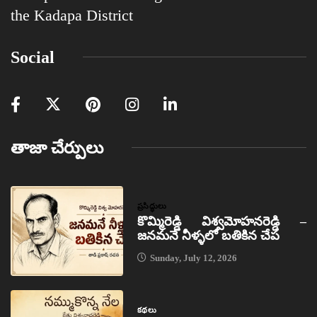
the Kadapa District
Social
తాజా చేర్పులు
ప్రసిద్ధులు
కొమ్మిరెడ్డి విశ్వమోహనరెడ్డి –
జనమనే నీళ్ళలో బతికిన చేప
Sunday, July 12, 2026
కథలు