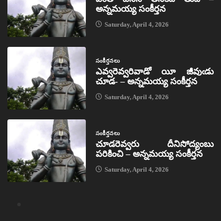
అన్నమయ్య సంకీర్తన
Saturday, April 4, 2026
సంకీర్తనలు
ఎవ్వరెవ్వరివాడో యీ జీవుఁడు
చూడ- – అన్నమయ్య సంకీర్తన
Saturday, April 4, 2026
సంకీర్తనలు
చూడరెవ్వరు దీనిసోద్యంబు
పరికించి – అన్నమయ్య సంకీర్తన
Saturday, April 4, 2026