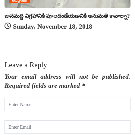
అభిప్రాయం
జానమద్ది విగ్రహానికి పూలదండేయడానికి అనుమతి కావాల్నా?
Sunday, November 18, 2018
ప
Leave a Reply
Your email address will not be published.
Required fields are marked
*