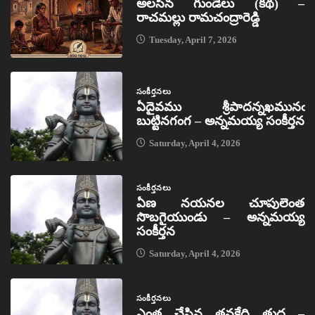
అలసిన గుండెలు (కథ) –
రాచమల్లు రామచంద్రారెడ్డి
Tuesday, April 7, 2026
సంకీర్తనలు
ఏదైవము శ్రీపాదన్నఖమునఁ
బుట్టినగంగ – అన్నమయ్య సంకీర్తన
Saturday, April 4, 2026
సంకీర్తనలు
ఏణ నయనల చూపులెంత
సొబగైయుండు – అన్నమయ్య
సంకీర్తన
Saturday, April 4, 2026
సంకీర్తనలు
ఎంత చేసిన తనకేది తుద –