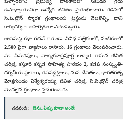
బళ్ళారిలోని ప్రభుత్వ పాఠశాలలో సెకండరీ గ్రేడు
ఉపాధ్యాయునిగా ఉద్యోగ జీవితం ప్రారంభించారు. కడపలో
సి.పి.బ్రౌన్ స్మారక గ్రంథాలయ ట్రస్టును నెలకొల్పి, దాని
కార్యదర్శిగా అహర్నిశలూ పాటుపడ్డారు.
జానమద్ది కథా రచనే కాకుండా వివిధ పత్రికలలో, సంచికలలో
2,500 పైగా వ్యాసాలు రాసారు. 16 గ్రంథాలు వెలువరించారు.
మా సీమకవులు, నాట్యకళాప్రపూర్ణ బళ్ళారి రాఘవ జీవిత
చరిత్ర, కస్తూరి కన్నడ సాహిత్య సౌరభం 2, కడప సంస్కృతి-
దర్శనీయ స్థలాలు, రసవద్ఘట్టాలు, మన దేవతలు, భారతరత్న
మోక్షగుండం విశ్వేశ్వరయ్య జీవిత చరిత్ర, సి.పి.బ్రౌన్ చరిత్ర
మొదలైన గ్రంథాలు ప్రచురించారు.
చదవండి :
ఔను..వీళ్ళు కూడా అంతే!