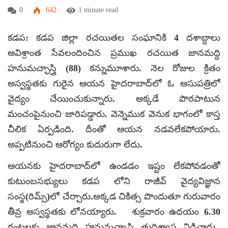
0
642
1 minute read
కడప: కడప జిల్లా రచయితల సంఘానికి 4 దశాబ్దాలు
అవిశ్రాంత సేవలందించిన ప్రముఖ రచయిత జానమద్ది
హనుమచ్ఛాస్త్రి (88) కన్నుమూశారు. నెల రోజుల క్రితం
అస్వస్థతకు గురైన ఆయన హైదరాబాద్‌లో ఓ ఆసుపత్రిలో
వైద్యం చేయించుకున్నారు. అక్కడే పొరపాటున
మంచంపైనుంచి జారిపడ్డారు. వెన్నెముక వెనుక భాగంలో కాస్త
చీలిక ఏర్పడింది. దీంతో ఆయన నడవలేకపోయారు.
అప్పటినుంచి ఆరోగ్యం కుదురుగా లేదు.
ఆయనకు హైదరాబాద్‌లో ఉండడం ఇష్టం లేకపోవడంతో
కుటుంబసభ్యులు కడప లోని రాజీవ్ వైద్యవిజ్ఞాన
సంస్థ(రిమ్స్)లో చేర్చారు.అక్కడ చికిత్స పొందుతూ గురువారం
తీవ్ర అస్వస్థతకు లోనయ్యారు. శుక్రవారం ఉదయం 6.30
గంటలకు జానమద్ది హనుమచ్ఛాస్త్రి తుదిశ్వాస విడిచారు..