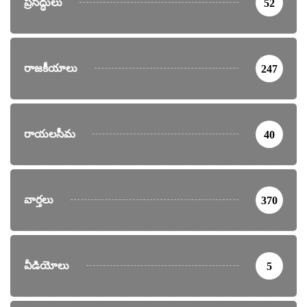
ప్రసిద్ధులు
52
రాజకీయాలు
247
రాయలసీమ
40
వార్తలు
370
వీడియోలు
5