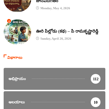
జానపదగీతం
Monday, May 4, 2026
4
కథలు
ఊరి పిల్లోడు (కథ) – పి రామకృష్ణారెడ్డి
Sunday, April 26, 2026
విభాగాలు
అభిప్రాయం
112
ఆలయాలు
10