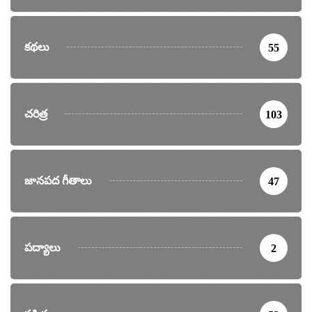
కథలు
55
చరిత్ర
103
జానపద గీతాలు
47
పద్యాలు
2