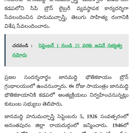
కడపలోని సిపి బ్రౌన్ లైబ్రరీ వ్యవస్థాపక కార్యదర్శిగా
సేవలందించిన హనుమచ్ఛాస్త్రి, తెలుగు సాహిత్య రంగానికి
విశేష సేవలందించారు.
చదవండి :
సెప్టెంబర్ 1 నుండి 25 వరకు జవివే సభ్యత్వ
నమోదు
ప్రజల సందర్శనార్థం జానమద్ది భౌతికకాయం బ్రౌన్
గ్రంథాలయంలో ఉంచనున్నారు. ఈ రోజు సాయంత్రం జానమద్ది
భౌతికకాయానికి కడపలో అంత్యక్రియలు నిర్వహించనున్నట్లు
కుటుంబ సభ్యులు తెలిపారు.
జానమద్ది హనుమచ్ఛాస్త్రి సెప్టెంబరు 5, 1926 సంవత్సరంలో
అనంతపురం జిల్లా రాయదుర్గంలో జన్మించారు. 1946లో