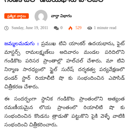
వార్తా విభాగం
ప్రత్యేక వార్తలు
Sunday, June 19, 2011
0
529
1 minute read
జమ్మలమడుగు :
ప్రముఖ టివి యాంకర్‌ ఉదయభాను, ఫైట్‌
మాస్టర్స్‌ రామలక్ష్మణ్‌లు అదివారం మండల పరిదిలొని
గండికొట పరిసర ప్రాంతాల్లొ హల్‌చల్‌ చేశారు. మా టివి
నిర్మాణ సారధ్యంలొ స్టైల్‌ సురేష్‌ దర్శకత్వ పర్యవేక్షణలొ
ధండర్‌ స్టార్‌ రియాలీటి షొ కు సంభందించిన ఎపొసిడ్‌
చిత్రీకరణ చేశారు.
ఈ సందర్బంగా స్దానిక గండికొట ప్రాంతంలొని అత్యంత
రమణీయమైన లొయ ప్రాంతంలొ రియాలిటి షొ కు
సంభందించిన కొండను త్రాడుతొ పట్టుకొని పైకి వెళ్ళే వాటికి
సంభందించి చిత్రీకరించారు.