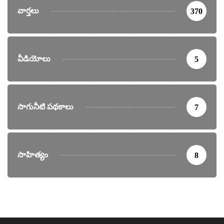
వార్తలు
370
వీడియోలు
5
సాగునీటి పథకాలు
7
సాహిత్యం
8