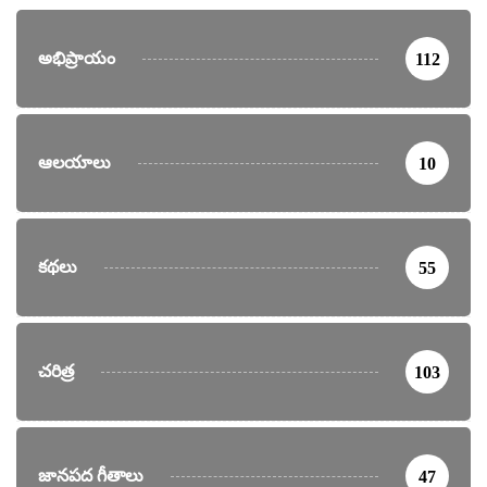
అభిప్రాయం
112
ఆలయాలు
10
కథలు
55
చరిత్ర
103
జానపద గీతాలు
47