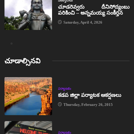
సంకీర్తనలు
చూడరెవ్వరు దీనిసోద్యంబు
పరికించి – అన్నమయ్య సంకీర్తన
Saturday, April 4, 2026
చూడాల్సినవి
పర్యాటకం
కడప జిల్లా పర్యాటక ఆకర్షణలు
Thursday, February 26, 2015
పర్యాటకం