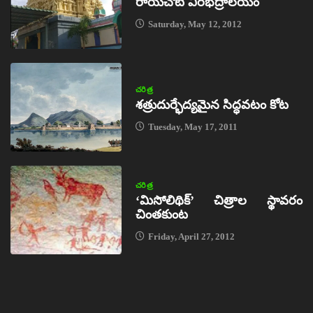
రాయచోటి వీరభద్రాలయం
Saturday, May 12, 2012
చరిత్ర
శత్రుదుర్భేద్యమైన సిద్ధవటం కోట
Tuesday, May 17, 2011
చరిత్ర
‘మిసోలిథిక్‌’ చిత్రాల స్థావరం
చింతకుంట
Friday, April 27, 2012