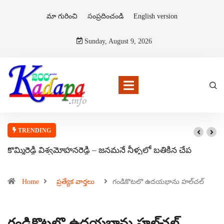
మా గురించి
సంప్రదించండి
English version
Sunday, August 9, 2026
TRENDING
కొమ్మిరెడ్డి విశ్వమోహనరెడ్డి – జనమనే నీళ్ళలో బతికిన చేప
Home
ప్రత్యేక వార్తలు
గండికొటలొ ఉదయభాను హల్‌చల్‌
గండికొటలొ ఉదయభాను హల్‌చల్‌