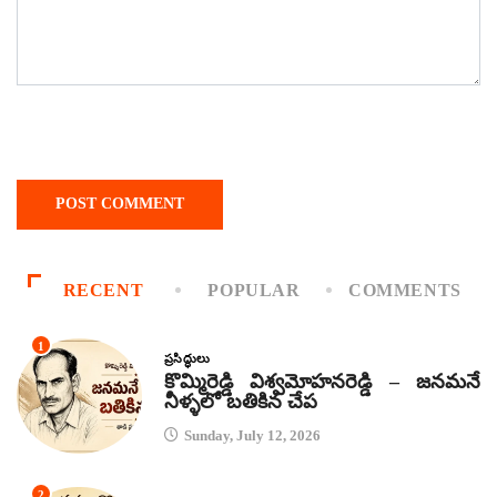
RECENT
POPULAR
COMMENTS
1
ప్రసిద్ధులు
కొమ్మిరెడ్డి విశ్వమోహనరెడ్డి – జనమనే
నీళ్ళలో బతికిన చేప
Sunday, July 12, 2026
2