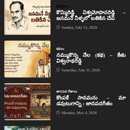
ప్రసిద్ధులు
కొమ్మిరెడ్డి విశ్వమోహనరెడ్డి –
జనమనే నీళ్ళలో బతికిన చేప
Sunday, July 12, 2026
కథలు
నమ్ముకొన్న నేల (కథ) – కేతు
విశ్వనాథరెడ్డి
Saturday, July 11, 2026
జానపద గీతాలు
కొంపకే సావమను – మా
డవుటుగాన్ని : జానపదగీతం
Monday, May 4, 2026