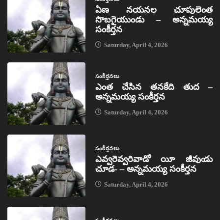
ఏణ నయనల చూపులెంత
సొబగైయుండు – అన్నమయ్య
సంకీర్తన
Saturday, April 4, 2026
సంకీర్తనలు
ఎంత చేసిన తనకేది తుద –
అన్నమయ్య సంకీర్తన
Saturday, April 4, 2026
సంకీర్తనలు
ఎవ్వరెవ్వరివాడో యీ జీవుఁడు
చూడ- – అన్నమయ్య సంకీర్తన
Saturday, April 4, 2026