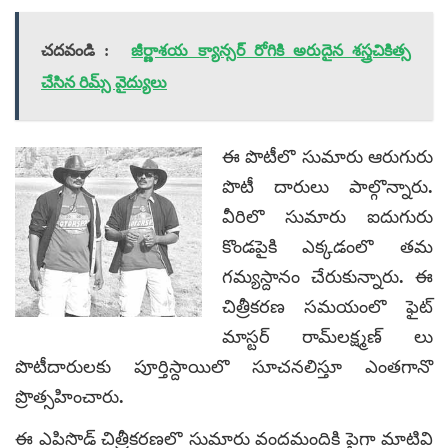
చదవండి :
జీర్ణాశయ క్యాన్సర్‌ రోగికి అరుదైన శస్త్రచికిత్స
చేసిన రిమ్స్ వైద్యులు
ఈ పొటీలొ సుమారు ఆరుగురు
పొటీ దారులు పాల్గొన్నారు.
వీరిలొ సుమారు ఐదుగురు
కొండపైకి ఎక్కడంలొ తమ
గమ్యస్దానం చేరుకున్నారు. ఈ
చిత్రీకరణ సమయంలొ ఫైట్‌
మాస్టర్‌ రామ్‌లక్ష్మణ్‌ లు
పొటీదారులకు పూర్తిస్దాయిలొ సూచనలిస్తూ ఎంతగానొ
ప్రొత్సహించారు.
ఈ ఎపిసొడ్‌ చిత్రీకరణలొ సుమారు వందమందికి పైగా మాటివి