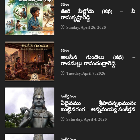
కథలు
ఊరి పిల్లోడు (కథ) – పి
రామకృష్ణారెడ్డి
Sunday, April 26, 2026
కథలు
అలసిన గుండెలు (కథ) –
రాచమల్లు రామచంద్రారెడ్డి
Tuesday, April 7, 2026
సంకీర్తనలు
ఏదైవము శ్రీపాదన్నఖమునఁ
బుట్టినగంగ – అన్నమయ్య సంకీర్తన
Saturday, April 4, 2026
సంకీర్తనలు