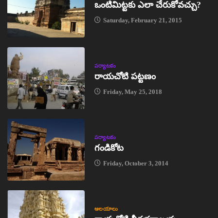
ఒంటిమిట్టకు ఎలా చేరుకోవచ్చు?
Saturday, February 21, 2015
పర్యాటకం
రాయచోటి పట్టణం
Friday, May 25, 2018
పర్యాటకం
గండికోట
Friday, October 3, 2014
ఆలయాలు