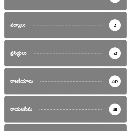
పద్యాలు
2
ప్రసిద్ధులు
52
రాజకీయాలు
247
రాయలసీమ
40