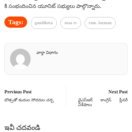
కి సంభందించిన యూనిట్‌ సభ్యులు పాల్గొన్నారు.
Tags:
gandikota
maa tv
ram. laxman
వార్తా విభాగం
Previous Post
Next Post
బొత్సతో కందుల సోదరుల చర్చ
వైఎస్ఆర్ కాంగ్రెస్­ ప్లీనరీ
విశేషాలు
ఇవీ చదవండి