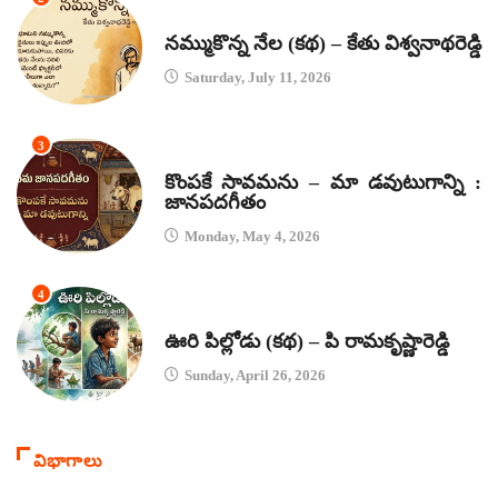
కథలు
నమ్ముకొన్న నేల (కథ) – కేతు విశ్వనాథరెడ్డి
Saturday, July 11, 2026
3
జానపద గీతాలు
కొంపకే సావమను – మా డవుటుగాన్ని :
జానపదగీతం
Monday, May 4, 2026
4
కథలు
ఊరి పిల్లోడు (కథ) – పి రామకృష్ణారెడ్డి
Sunday, April 26, 2026
విభాగాలు