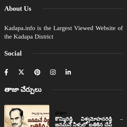
About Us
Kadapa.info is the Largest Viewed Website of
the Kadapa District
Social
తాజా చేర్పులు
ప్రసిద్ధులు
కొమ్మిరెడ్డి విశ్వమోహనరెడ్డి –
జనమనే నీళ్ళలో బతికిన చేప