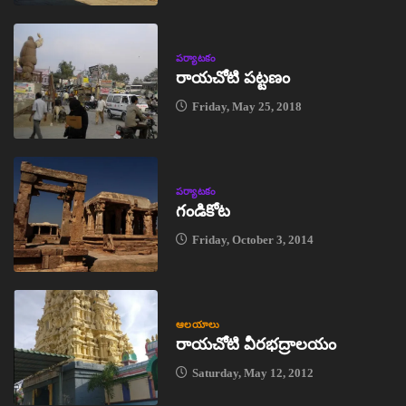
పర్యాటకం
రాయచోటి పట్టణం
Friday, May 25, 2018
పర్యాటకం
గండికోట
Friday, October 3, 2014
ఆలయాలు
రాయచోటి వీరభద్రాలయం
Saturday, May 12, 2012