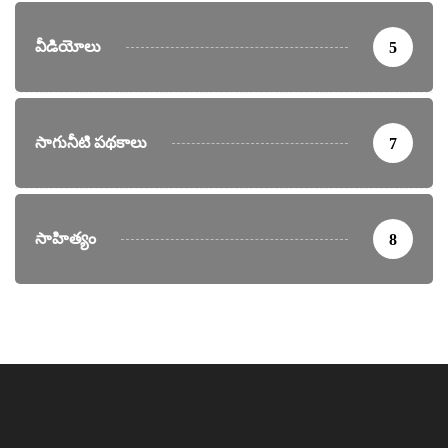
వీడియోలు
5
సాగునీటి పథకాలు
7
సాహిత్యం
8