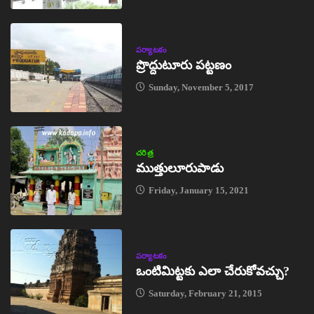
పర్యాటకం
ప్రొద్దుటూరు పట్టణం
Sunday, November 5, 2017
చరిత్ర
ముత్తులూరుపాడు
Friday, January 15, 2021
పర్యాటకం
ఒంటిమిట్టకు ఎలా చేరుకోవచ్చు?
Saturday, February 21, 2015