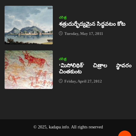
చరిత్ర
శత్రుదుర్భేద్యమైన సిద్ధవటం కోట
Tuesday, May 17, 2011
చరిత్ర
‘మిసోలిథిక్‌’ చిత్రాల స్థావరం
చింతకుంట
Friday, April 27, 2012
© 2025, kadapa.info. All rights reserved