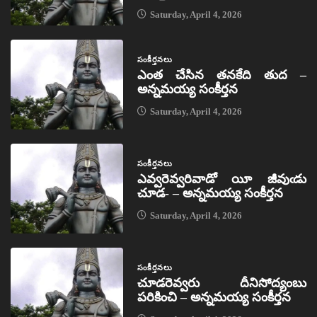
Saturday, April 4, 2026
సంకీర్తనలు
ఎంత చేసిన తనకేది తుద –
అన్నమయ్య సంకీర్తన
Saturday, April 4, 2026
సంకీర్తనలు
ఎవ్వరెవ్వరివాడో యీ జీవుఁడు
చూడ- – అన్నమయ్య సంకీర్తన
Saturday, April 4, 2026
సంకీర్తనలు
చూడరెవ్వరు దీనిసోద్యంబు
పరికించి – అన్నమయ్య సంకీర్తన