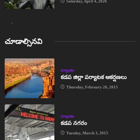
Saturday, April 4, 2026
చూడాల్సినవి
పర్యాటకం
కడప జిల్లా పర్యాటక ఆకర్షణలు
Thursday, February 26, 2015
పర్యాటకం
కడప నగరం
Tuesday, March 3, 2015