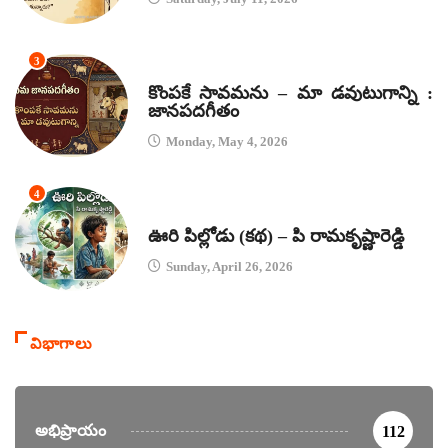
3
జానపద గీతాలు
కొంపకే సావమను – మా డవుటుగాన్ని :
జానపదగీతం
Monday, May 4, 2026
4
కథలు
ఊరి పిల్లోడు (కథ) – పి రామకృష్ణారెడ్డి
Sunday, April 26, 2026
విభాగాలు
అభిప్రాయం
112