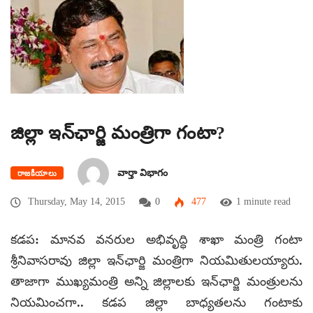
జిల్లా ఇన్‌ఛార్జి మంత్రిగా గంటా?
వార్తా విభాగం
రాజకీయాలు
Thursday, May 14, 2015
0
477
1 minute read
కడప: మానవ వనరుల అభివృద్ధి శాఖా మంత్రి గంటా
శ్రీనివాసరావు జిల్లా ఇన్‌ఛార్జి మంత్రిగా నియమితులయ్యారు.
తాజాగా ముఖ్యమంత్రి అన్ని జిల్లాలకు ఇన్‌ఛార్జి మంత్రులను
నియమించగా.. కడప జిల్లా బాధ్యతలను గంటాకు