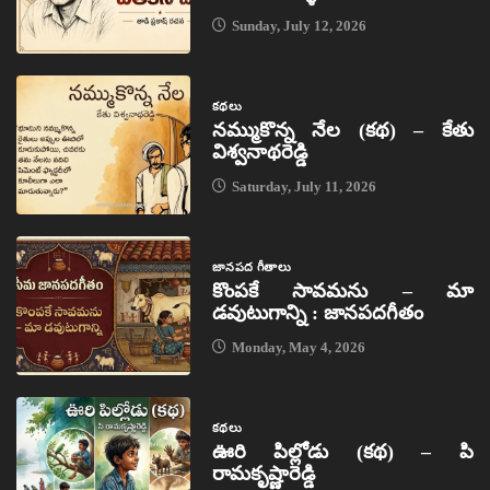
Sunday, July 12, 2026
కథలు
నమ్ముకొన్న నేల (కథ) – కేతు
విశ్వనాథరెడ్డి
Saturday, July 11, 2026
జానపద గీతాలు
కొంపకే సావమను – మా
డవుటుగాన్ని : జానపదగీతం
Monday, May 4, 2026
కథలు
ఊరి పిల్లోడు (కథ) – పి
రామకృష్ణారెడ్డి