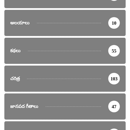
ఆలయాలు
10
కథలు
55
చరిత్ర
103
జానపద గీతాలు
47