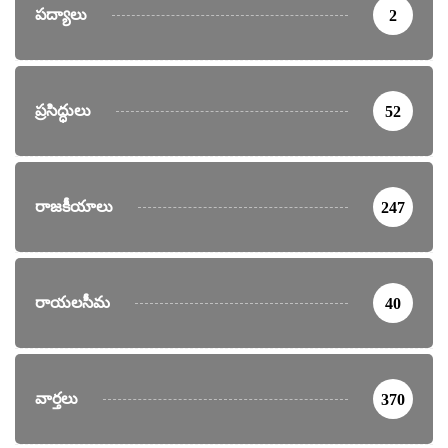
పద్యాలు
2
ప్రసిద్ధులు
52
రాజకీయాలు
247
రాయలసీమ
40
వార్తలు
370