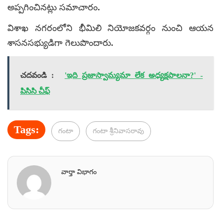
అప్పగించినట్లు సమాచారం.
విశాఖ నగరంలోని భీమిలి నియోజకవర్గం నుంచి ఆయన
శాసనసభ్యుడిగా గెలుపొందారు.
చదవండి :
'ఇది ప్రజాస్వామ్యమా లేక అధ్యక్షపాలనా?' -
పిసిసి చీఫ్
Tags:
గంటా
గంటా శ్రీనివాసరావు
వార్తా విభాగం