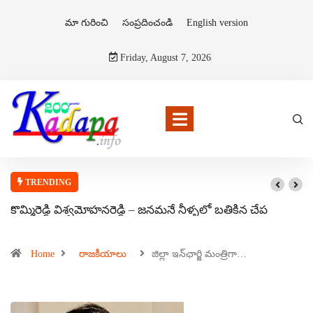
మా గురించి
సంప్రదించండి
English version
Friday, August 7, 2026
TRENDING
కొమ్మిరెడ్డి విశ్వమోహనరెడ్డి – జనమనే నీళ్ళలో బతికిన చేప
Home
రాజకీయాలు
జిల్లా ఇన్‌ఛార్జి మంత్రిగా…