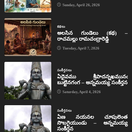
Sunday, April 26, 2026
కథలు
అలసిన గుండెలు (కథ) –
రాచమల్లు రామచంద్రారెడ్డి
Tuesday, April 7, 2026
సంకీర్తనలు
ఏదైవము శ్రీపాదన్నఖమునఁ
బుట్టినగంగ – అన్నమయ్య సంకీర్తన
Saturday, April 4, 2026
సంకీర్తనలు
ఏణ నయనల చూపులెంత
సొబగైయుండు – అన్నమయ్య
సంకీర్తన