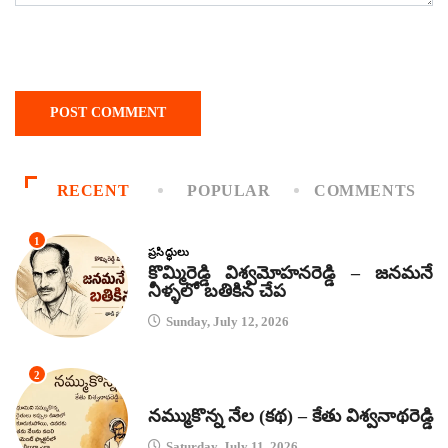
RECENT
POPULAR
COMMENTS
1
ప్రసిద్ధులు
కొమ్మిరెడ్డి విశ్వమోహనరెడ్డి – జనమనే
నీళ్ళలో బతికిన చేప
Sunday, July 12, 2026
2
కథలు
నమ్ముకొన్న నేల (కథ) – కేతు విశ్వనాథరెడ్డి
Saturday, July 11, 2026