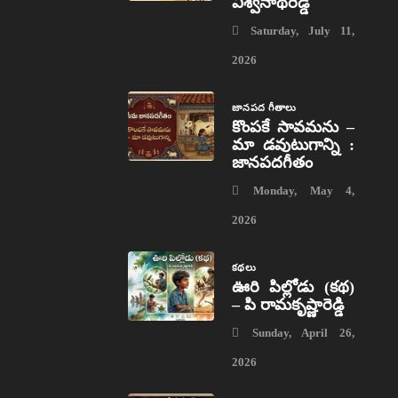
విశ్వనాథరెడ్డి
Saturday, July 11,
2026
జానపద గీతాలు
కొంపకే సావమను –
మా డవుటుగాన్ని :
జానపదగీతం
Monday, May 4,
2026
కథలు
ఊరి పిల్లోడు (కథ)
– పి రామకృష్ణారెడ్డి
Sunday, April 26,
2026