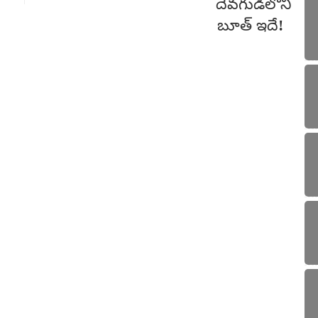
ఎన్న
జూన్ 
Sun