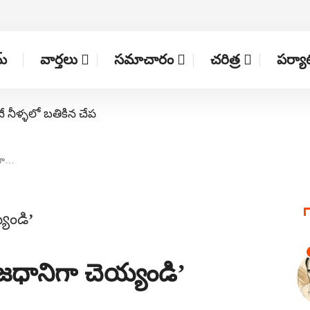
్
వార్తలు
సమాచారం
చరిత్ర
పర్య
నే నీళ్ళలో బతికిన చేప
ిగా…
ాజధానిగా చెయ్యండి’