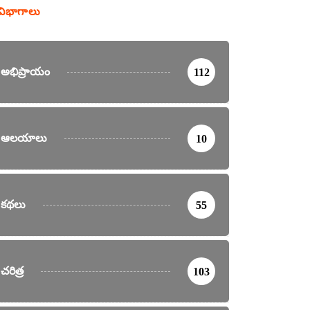
విభాగాలు
అభిప్రాయం
112
ఆలయాలు
10
కథలు
55
చరిత్ర
103