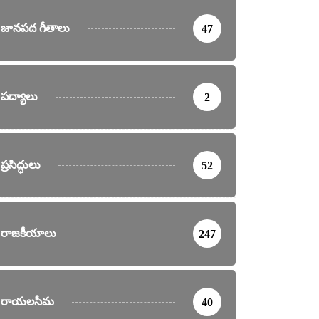
జానపద గీతాలు
47
ికలు
వార్తలు
పద్యాలు
2
6 వరకు ఊరేగింపులు, ర్యాలీలకు అనుమతి లేదు
day, May 19, 2024
ప్రసిద్ధులు
52
రాజకీయాలు
247
రాయలసీమ
40