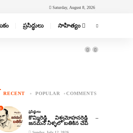
Saturday, August 8, 2026
ాటకం
ప్రసిద్ధులు
సాహిత్యం
RECENT
POPULAR
COMMENTS
1
ప్రసిద్ధులు
కొమ్మిరెడ్డి విశ్వమోహనరెడ్డి –
జనమనే నీళ్ళలో బతికిన చేప
Sunday, July 12, 2026