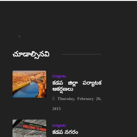
చూడాల్సినవి
పర్యాటకం
కడప జిల్లా పర్యాటక
ఆకర్షణలు
Thursday, February 26,
2015
పర్యాటకం
కడప నగరం