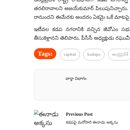
తరలిరావాలని అజయ్‌కుమార్ పిలుపునిచ్చారు. రాజ
రానుందని ఈమేరకు అందరం ఏకమై ఒకే మాటపై
ఇటీవల కడప నగరానికి వచ్చిన జీవోఎం సభ్యుడు
తీసుకెళ్లానని తెలిపారు. పీసీసీ అధ్యక్షుడు రఘువ
Tags:
capital
kadapa
ఆంధ్రప్రదేశ్
వార్తా విభాగం
Previous Post
కడపపై మరోసారి ఈనాడు అక్కసు