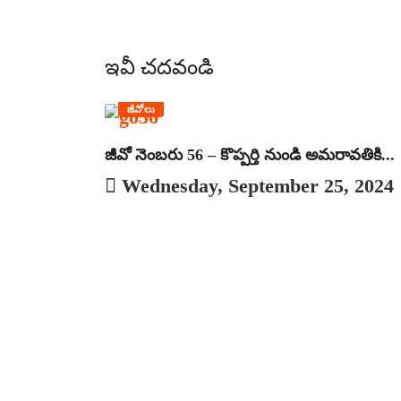
ఇవీ చదవండి
జీవోలు
జీవో నెంబరు 56 – కొప్పర్తి నుండి అమరావతికి...
Wednesday, September 25, 2024