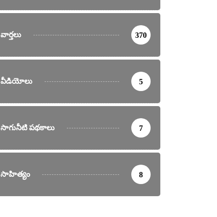
వార్తలు
370
వీడియోలు
5
సాగునీటి పథకాలు
7
సాహిత్యం
8