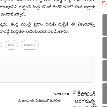
ధానిని గుర్తించే కేంద్ర కమిటీ రెండో దశలో కడప జిల్లాకు
 ఉందామన్నారు.
, కేంద్ర మంత్రి జైరాం రమేష్ దృష్టికి ఈ విషయాన్ని
ీరారెడ్డి మద్దతూ లభించిందని వెల్లడించారు.
కడప
రాజధాని
Next Post
మంగళవారం దేవగుడిలో రీపోలింగ్