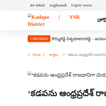
మా గురించి
సంప్రదించండి
English version
హోమ
కొమ్మిరెడ్డి విశ్వమోహనరెడ్డి – జనమ
TRENDING
Home
వార్తలు
‘కడపను ఆంధ్రప్రదేశ్ రాజధాన
‘కడపను ఆంధ్రప్రదేశ్ ర