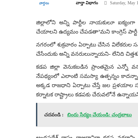
వార్తా విభాగం
Saturday, May 
వార్తలు
జిల్లాలోని అన్ని పార్టీల నాయకులూ ఐక్యంగ
చేయాలని ఉద్యమం చేపడతా’మని కాంగ్రెస్ పార్టీ ఎ
నగరంలో శుక్రవారం ఏర్పాటు చేసిన విలేకరుల
చేసేందుకు అన్ని వనరులున్నాయని- లేనిది చిత్తశు
కడప జిల్లా వెనుకబడిన ప్రాంతమైన ఎన్నో వ
నేపథ్యంలో ఎలాంటి సమస్యా ఉత్పన్నం కాదన్న
అక్కడ రాజధాని ఏర్పాటు చేస్తే జల ప్రళయా
కర్నాటక రాష్ట్రాలు కడపకు చేరువలోనే ఉన్నా
చదవండి :
బిందు సేద్యం చేయండి: చంద్రబాబు
ఆంధ్రప్రదేశ్ రాష్ట్ర రాజధానిగా కడప నగరాన్ని