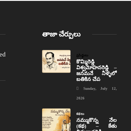
తాజా చేర్పులు
ed
ప్రసిద్ధులు
కొమ్మిరెడ్డి
విశ్వమోహనరెడ్డి –
జనమనే నీళ్ళలో
బతికిన చేప
Sunday, July 12,
2026
కథలు
నమ్ముకొన్న నేల
(కథ) – కేతు