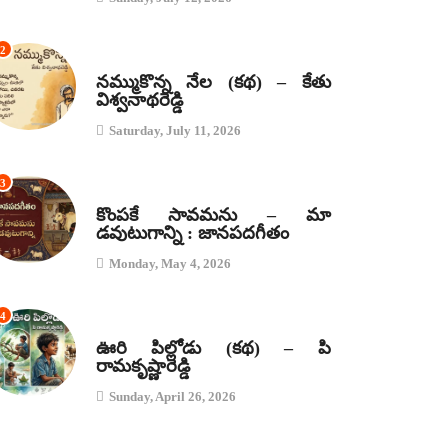
2
కథలు
నమ్ముకొన్న నేల (కథ) – కేతు
విశ్వనాథరెడ్డి
Saturday, July 11, 2026
3
జానపద గీతాలు
కొంపకే సావమను – మా
డవుటుగాన్ని : జానపదగీతం
Monday, May 4, 2026
4
కథలు
ఊరి పిల్లోడు (కథ) – పి
రామకృష్ణారెడ్డి
Sunday, April 26, 2026