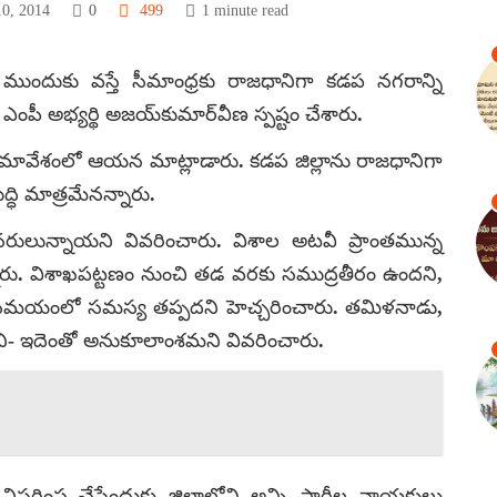
10, 2014
0
499
1 minute read
ా ముందుకు వస్తే సీమాంధ్రకు రాజధానిగా కడప నగరాన్ని
ంపీ అభ్యర్థి అజయ్‌కుమార్‌వీణ స్పష్టం చేశారు.
 సమావేశంలో ఆయన మాట్లాడారు. కడప జిల్లాను రాజధానిగా
ద్ధి మాత్రమేనన్నారు.
నరులున్నాయని వివరించారు. విశాల అటవీ ప్రాంతమున్న
ారు. విశాఖపట్టణం నుంచి తడ వరకు సముద్రతీరం ఉందని,
ల సమయంలో సమస్య తప్పదని హెచ్చరించారు. తమిళనాడు,
యని- ఇదెంతో అనుకూలాంశమని వివరించారు.
 విస్తరింప చేసేందుకు జిల్లాలోని అన్ని పార్టీల నాయకులు