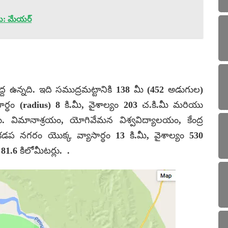
ు: మేయర్
ద ఉన్నది. ఇది సముద్రమట్టానికి 138 మీ (452 అడుగుల)
్ధం (radius) 8 కి.మీ, వైశాల్యం 203 చ.కి.మీ మరియు
లు. విమానాశ్రయం, యోగివేమన విశ్వవిద్యాలయం, కేంద్ర
ే కడప నగరం యొక్క వ్యాసార్ధం 13 కి.మీ, వైశాల్యం 530
1.6 కిలోమీటర్లు. .