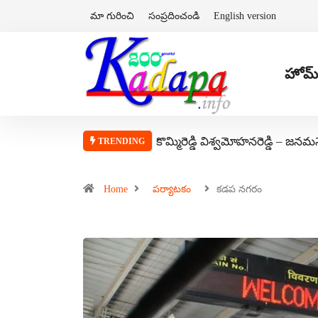
మా గురించి
సంప్రదించండి
English version
హోమ్
కొమ్మిరెడ్డి విశ్వమోహనరెడ్డి – జనమ
TRENDING
Home
పర్యాటకం
కడప నగరం