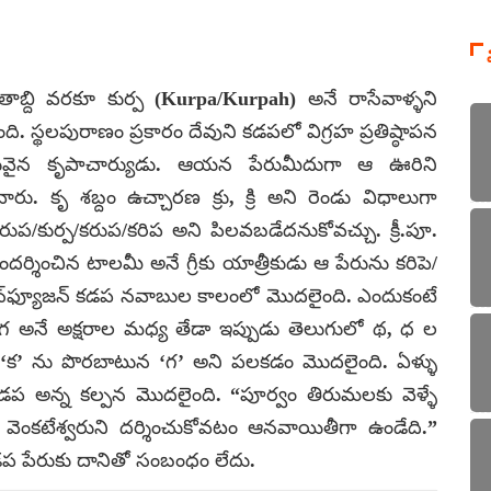
తాబ్ది వరకూ కుర్ప (Kurpa/Kurpah) అనే రాసేవాళ్ళని
ంది. స్థలపురాణం ప్రకారం దేవుని కడపలో విగ్రహ ప్రతిష్ఠాపన
ువైన కృపాచార్యుడు. ఆయన పేరుమీదుగా ఆ ఊరిని
ు. కృ శబ్దం ఉచ్చారణ క్రు, క్రి అని రెండు విధాలుగా
ప/కుర్ప/కరుప/కరిప అని పిలవబడేదనుకోవచ్చు. క్రీ.పూ.
ందర్శించిన టాలమీ అనే గ్రీకు యాత్రీకుడు ఆ పేరును కరిపె/
కన్‌ఫ్యూజన్ కడప నవాబుల కాలంలో మొదలైంది. ఎందుకంటే
 గ అనే అక్షరాల మధ్య తేడా ఇప్పుడు తెలుగులో థ, ధ ల
్ల ‘క’ ను పొరబాటున ‘గ’ అని పలకడం మొదలైంది. ఏళ్ళు
 గడప అన్న కల్పన మొదలైంది. “పూర్వం తిరుమలకు వెళ్ళే
ీ వెంకటేశ్వరుని దర్శించుకోవటం ఆనవాయితీగా ఉండేది.”
 పేరుకు దానితో సంబంధం లేదు.