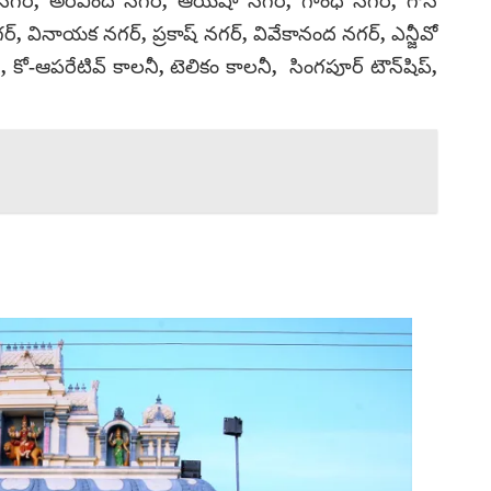
 నగర్, అరవింద నగర్, ఆయేషా నగర్, గాంధీ నగర్, గౌస్
, వినాయక నగర్, ప్రకాష్ నగర్, వివేకానంద నగర్, ఎన్జీవో
నీ, కో-ఆపరేటివ్ కాలనీ, టెలికం కాలనీ, సింగపూర్ టౌన్‌షిప్,