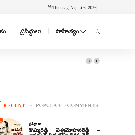
Thursday, August 6, 2026
టకం
ప్రసిద్ధులు
సాహిత్యం
RECENT
POPULAR
COMMENTS
1
ప్రసిద్ధులు
కొమ్మిరెడ్డి విశ్వమోహనరెడ్డి –