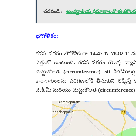
చదవండి :
అంతర్జాతీయ ప్రమాణాలతో ఈతకొలన
భౌగోళికం:
కడప నగరం భౌగోళికంగా 14.47°N 78.82°E వద్
ఎత్తులో ఉంటుంది. కడప నగరం యొక్క వ్యాసార
చుట్టుకొలత (circumference) 50 కిలోమీటర్
కారాగారంలను పరిగణలోకి తీసుకుని లెక్కిస్త
చ.కి.మీ మరియు చుట్టుకొలత (circumference) 8