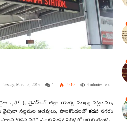
Tuesday, March 3, 2015
1
4310
4 minutes read
 పట్టణము,
 వైపులా నల్లమల అడవులు, పాలకొండలతో
కడప
నగరం
ాలన ‘కడప నగర పాలక సంస్థ’ పరిధిలో జరుగుతుంది.