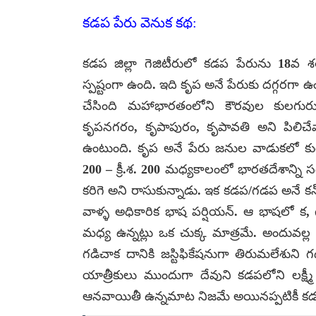
కడప పేరు వెనుక కథ:
కడప జిల్లా గెజిటీరులో కడప పేరును 18వ శ
స్పష్టంగా ఉంది. ఇది కృప అనే పేరుకు దగ్గరగా ఉ
చేసింది మహాభారతంలోని కౌరవుల కులగుర
కృపనగరం, కృపాపురం, కృపావతి అని పిలిచేవార
ఉంటుంది. కృప అనే పేరు జనుల వాడుకలో కురు
200 – క్రీ.శ. 200 మధ్యకాలంలో భారతదేశాన్ని స
కరిగె అని రాసుకున్నాడు. ఇక కడప/గడప అనే 
వాళ్ళ అధికారిక భాష పర్షియన్. ఆ భాషలో క,
మధ్య ఉన్నట్లు ఒక చుక్క మాత్రమే. అందువల
గడిచాక దానికి జస్టిఫికేషనుగా తిరుమలేశుని
యాత్రీకులు ముందుగా దేవుని కడపలోని లక్ష్మ
ఆనవాయితీ ఉన్నమాట నిజమే అయినప్పటికీ కడప