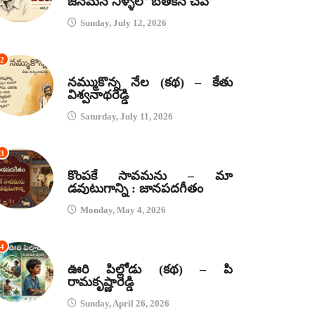
జనమనే నీళ్ళలో బతికిన చేప
Sunday, July 12, 2026
2
కథలు
నమ్ముకొన్న నేల (కథ) – కేతు
విశ్వనాథరెడ్డి
Saturday, July 11, 2026
3
జానపద గీతాలు
కొంపకే సావమను – మా
డవుటుగాన్ని : జానపదగీతం
Monday, May 4, 2026
4
కథలు
ఊరి పిల్లోడు (కథ) – పి
రామకృష్ణారెడ్డి
Sunday, April 26, 2026