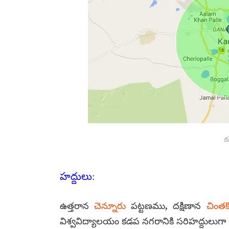
క
హద్దులు:
ఉత్తరాన
చెన్నూరు
పట్టణము, దక్షిణాన
చింతకొ
విశ్వవిద్యాలయం కడప నగరానికి సరిహద్దులుగా