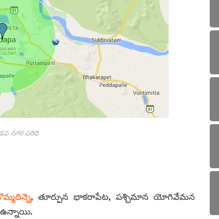
డప నగర పరిధి
మ్మదిన్నె
, తూర్పున భాకరాపేట, పశ్చిమాన యోగివేమన
 ఉన్నాయి.