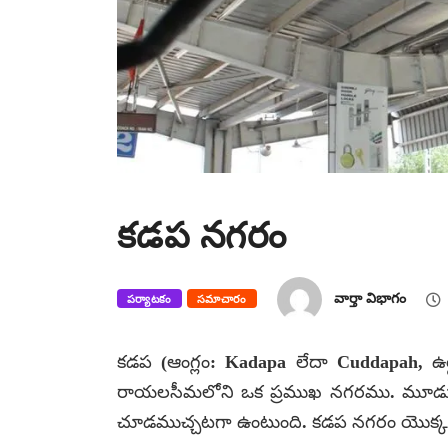
కడప నగరం
వార్తా విభాగం
పర్యాటకం
సమాచారం
కడప (ఆంగ్లం: Kadapa లేదా Cuddapah, ఉర్దూ: کڈپ ), వైఎస్ఆర్ జిల్లా యొక్క ముఖ్య
రాయలసీమలోని ఒక ప్రముఖ నగరము. మూడు
చూడముచ్చటగా ఉంటుంది. కడప నగరం యొక్క ప