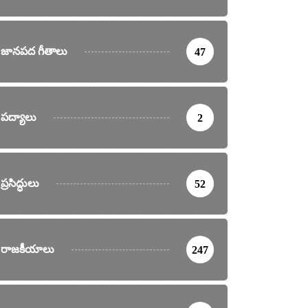
జానపద గీతాలు
47
పద్యాలు
2
ప్రసిద్ధులు
52
రాజకీయాలు
247