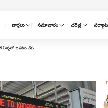
వార్తలు
సమాచారం
చరిత్ర
పర్యా
నే నీళ్ళలో బతికిన చేప