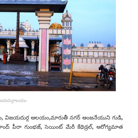
జయదుర్గాలయం
లయం, విజయదుర్గ ఆలయం,మారుతీ నగర్ ఆంజనేయుని గుడి,
ాంద్ పీరా గుంభజ్, సెయింట్ మేరీ కేథెడ్రల్, ఆరోగ్యమాత