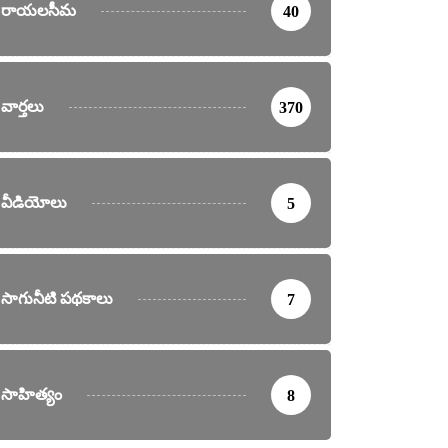
రాయలసీమ
40
వార్తలు
370
వీడియోలు
5
సాగునీటి పథకాలు
7
సాహిత్యం
8