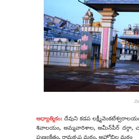
వి
ఆధ్యాత్మికం:
దేవుని కడప లక్ష్మీవెంకటేశ్వరా
శివాలయం, అమ్మవారిశాల, అమీన్‌పీర్ దర్గా, చ
పుణ్యక్షేత్రం, రామకృష్ణ మఠం, అహోబిల మఠం