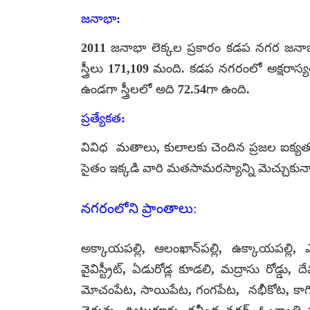
జనాభా:
2011 జనాభా లెక్కల ప్రకారం కడప నగర జనా
స్త్రీలు 171,109 మంది. కడప నగరంలో అక్షరాస
ఉండగా స్త్రీలలో అది 72.54గా ఉంది.
ప్రత్యేకత:
వివిధ మతాలు, కులాలకు చెందిన ప్రజల ఐక్యత
సైతం ఇక్కడి వారి మతసామరస్యాన్ని మెచ్చుకున్
నగరంలోని ప్రాంతాలు:
అక్కాయపల్లి, ఆలంఖాన్‌పల్లి, ఉక్కాయపల్లి, ఎర
వైవిస్ట్రీట్, ఏడురోడ్ల కూడలి, మద్రాసు రోడ్
మోచంపేట, సాయిపేట, గంగపేట, నభీకోట, కాగి