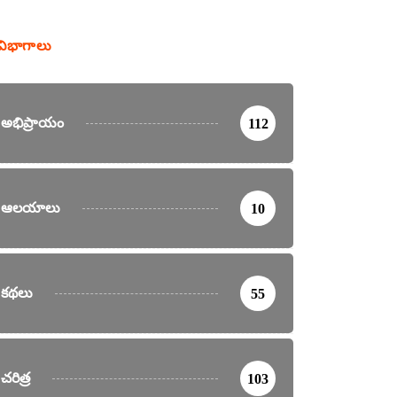
విభాగాలు
అభిప్రాయం
112
ఆలయాలు
10
కథలు
55
చరిత్ర
103