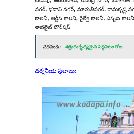
చెరువు, ఊటుకూరు, రవీంద్ర నగర్, ఓంశాంతి
నగర్, భవాని నగర్, మారుతీనగర్, రామకృష్ణ నగర్
కాలనీ, ఆర్టీసి కాలని, రైల్వే కాలనీ, ఎస్బిఐ కాల
శాటిలైట్ టౌన్‌షిప్
చదవండి :
శత్రుదుర్భేద్యమైన సిద్ధవటం కోట
దర్శనీయ స్థలాలు: