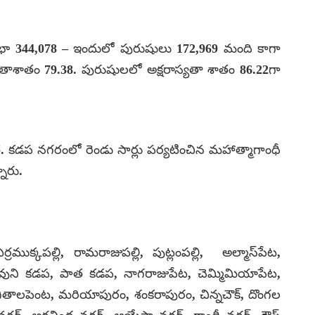
భా 344,078 – ఇందులో పురుషులు 172,969 మంది కాగా
్యతాశాతం 79.38. పురుషులలో అక్షరాస్యతా శాతం 86.22గా
. కడప నగరంలో రెండు సార్లు పర్యటించిన మహాత్మాగాంధీ
నారు.
్రముక్కపల్లి, రామరాజుపల్లి, పుట్లంపల్లి, అల్మాస్‌పేట,
డు, దేవుని కడప, పాత కడప, నాగరాజుపేట, చెమ్మిమియాపేట,
తాలపెంట, మరియాపురం, శంకరాపురం, చిన్నచౌక్, దొంగల