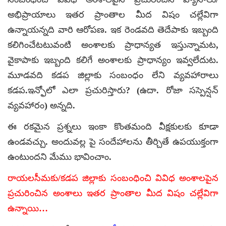
అభిప్రాయాలు ఇతర ప్రాంతాల మీద విషం చల్లేవిగా
ఉన్నాయన్నది వారి ఆరోపణ. ఇక రెండవది తెదేపాకు ఇబ్బంది
కలిగించేటటువంటి అంశాలకు ప్రాధాన్యత ఇస్తున్నామట,
వైకాపాకు ఇబ్బంది కలిగే అంశాలకు ప్రాధాన్యం ఇవ్వలేదుట.
మూడవది కడప జిల్లాకు సంబంధం లేని వ్యవహారాలు
కడప.ఇన్ఫోలో ఎలా ప్రచురిస్తారు? (ఉదా. రోజా సస్పెన్షన్
వ్యవహారం) అన్నది.
ఈ రకమైన ప్రశ్నలు ఇంకా కొంతమంది వీక్షకులకు కూడా
ఉండవచ్చు. అందువల్ల పై సందేహాలను తీర్చితే ఉపయుక్తంగా
ఉంటుందని మేము భావించాం.
రాయలసీమకు/కడప జిల్లాకు సంబంధించి వివిధ అంశాలపైన
ప్రచురించిన అంశాలు ఇతర ప్రాంతాల మీద విషం చల్లేవిగా
ఉన్నాయి…