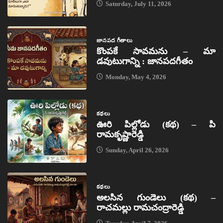
Saturday, July 11, 2026
జానపద గీతాలు
కొంపకే సావమను – మా
డవుటుగాన్ని : జానపదగీతం
Monday, May 4, 2026
కథలు
ఊరి పిల్లోడు (కథ) – పి
రామకృష్ణారెడ్డి
Sunday, April 26, 2026
కథలు
అలసిన గుండెలు (కథ) –
రాచమల్లు రామచంద్రారెడ్డి