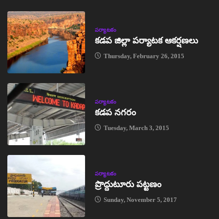
పర్యాటకం
కడప జిల్లా పర్యాటక ఆకర్షణలు
Thursday, February 26, 2015
పర్యాటకం
కడప నగరం
Tuesday, March 3, 2015
పర్యాటకం
ప్రొద్దుటూరు పట్టణం
Sunday, November 5, 2017