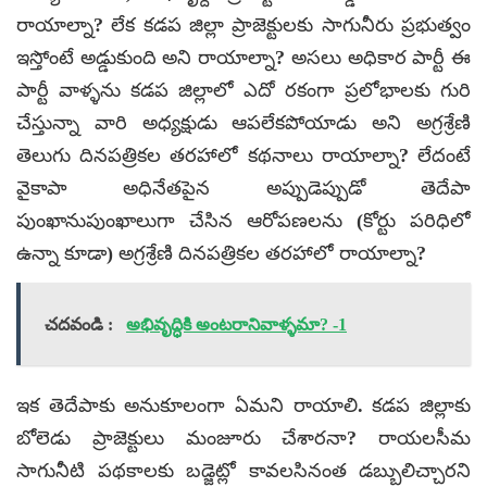
రాయాల్నా? లేక కడప జిల్లా ప్రాజెక్టులకు సాగునీరు ప్రభుత్వం
ఇస్తోంటే అడ్డుకుంది అని రాయాల్నా? అసలు అధికార పార్టీ ఈ
పార్టీ వాళ్ళను కడప జిల్లాలో ఎదో రకంగా ప్రలోభాలకు గురి
చేస్తున్నా వారి అధ్యక్షుడు ఆపలేకపోయాడు అని అగ్రశ్రేణి
తెలుగు దినపత్రికల తరహాలో కథనాలు రాయాల్నా? లేదంటే
వైకాపా అధినేతపైన అప్పుడెప్పుడో తెదేపా
పుంఖానుపుంఖాలుగా చేసిన ఆరోపణలను (కోర్టు పరిధిలో
ఉన్నా కూడా) అగ్రశ్రేణి దినపత్రికల తరహాలో రాయాల్నా?
చదవండి :
అభివృద్ధికి అంటరానివాళ్ళమా? -1
ఇక తెదేపాకు అనుకూలంగా ఏమని రాయాలి. కడప జిల్లాకు
బోలెడు ప్రాజెక్టులు మంజూరు చేశారనా? రాయలసీమ
సాగునీటి పథకాలకు బడ్జెట్లో కావలసినంత డబ్బులిచ్చారని