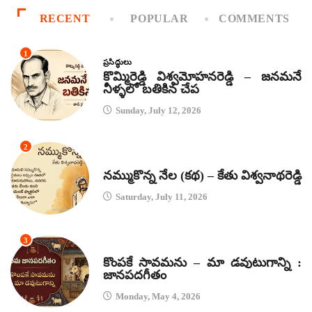
RECENT
POPULAR
COMMENTS
1
ప్రసిద్ధులు
కొమ్మిరెడ్డి విశ్వమోహనరెడ్డి – జనమనే
నీళ్ళలో బతికిన చేప
Sunday, July 12, 2026
2
కథలు
నమ్ముకొన్న నేల (కథ) – కేతు విశ్వనాథరెడ్డి
Saturday, July 11, 2026
3
జానపద గీతాలు
కొంపకే సావమను – మా డవుటుగాన్ని :
జానపదగీతం
Monday, May 4, 2026