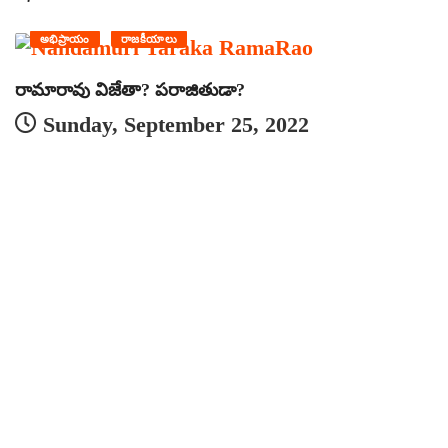
అభిప్రాయం
రాజకీయాలు
రామారావు విజేతా? పరాజితుడా?
క
Sunday, September 25, 2022