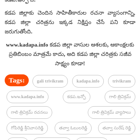
కడప జిల్లాకు చెందిన సాహితీకారుల రచనా వ్యాసంగాన్ని,
కడప జిల్లా చరిత్రను ఇక్కడ నిక్షిప్తం చేసే పని కూడా
జరుగుతోంది.
www.kadapa.info కడప జిల్లా వాసుల ఆశలకు, ఆకాంక్షలకు
ప్రతిబింబం మాత్రమే కాదు, అది కడప జిల్లా చరిత్రకు సజీవ
సాక్ష్యం కూడా!
Tags:
gali trivikram
kadapa.info
trivikram
www.kadapa.info
కడప.ఇన్ఫో
గాలి త్రివిక్రమ్
గాలి త్రివిక్రమ్ రచనలు
గాలి త్రివిక్రమ్ వ్యాసాలు
గోపిరెడ్డి శ్రీనివాసరెడ్డి
తవ్వా ఓబులరెడ్డి
తవ్వా సురేష్ రెడ్డి