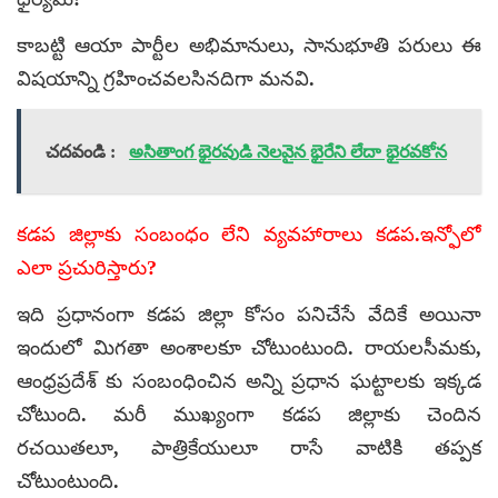
కాబట్టి ఆయా పార్టీల అభిమానులు, సానుభూతి పరులు ఈ
విషయాన్ని గ్రహించవలసినదిగా మనవి.
చదవండి :
అసితాంగ భైరవుడి నెలవైన భైరేని లేదా భైరవకోన
కడప జిల్లాకు సంబంధం లేని వ్యవహారాలు కడప.ఇన్ఫోలో
ఎలా ప్రచురిస్తారు?
ఇది ప్రధానంగా కడప జిల్లా కోసం పనిచేసే వేదికే అయినా
ఇందులో మిగతా అంశాలకూ చోటుంటుంది. రాయలసీమకు,
ఆంధ్రప్రదేశ్ కు సంబంధించిన అన్ని ప్రధాన ఘట్టాలకు ఇక్కడ
చోటుంది. మరీ ముఖ్యంగా కడప జిల్లాకు చెందిన
రచయితలూ, పాత్రికేయులూ రాసే వాటికి తప్పక
చోటుంటుంది.