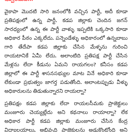
వైకాపా మొదటి సారి జనంలోకి వచ్చిన పార్టీ, అదీ కూడా
ప్రతిపక్షంలో ఉన్న పార్టీ. కడప జిల్లాకు చెందిన జగన్
సారధ్యంలో ఉన్న ఈ పార్టీ వాళ్ళు ఇప్పటికి ఒక్కసారి కూడా
అధికార పీఠం ఎక్కలేదు. పన్నెండేళ్ళు అధికారంలో ఉన్నబాబు
గారి తేదేపా కడప జిల్లాకు చేసిన మేళ్ళను గురించి
రాయటానికే ఏమీ లేదు. అలాంటిది ప్రతిపక్ష పార్టీ చేసిన
మేళ్లను లేదా కీడును ఏమని రాయగలం? కనీసం కడప
జిల్లాలో ఈ పార్టీ శాసనసభ్యుల మాట వినే అధికారి కూడా
లేకుండా ప్రభుత్వం జాగర్త పడుతోంది. అలాంటప్పుడు వీళ్ళు
అధికారులను తిడుతున్నారని రాయల్నా?
ప్రతిపక్షం కడప జిల్లాకు లేదా రాయలసీమకు ప్రాజెక్టులు
మంజూరు చెయ్యట్లేదు అని కథనాలు రాయాల్నా? లేక
అధికార పార్టీ కడప జిల్లాకు మంజూరు చేసిన కేంద్ర
విద్యాలయాలు, అభివృద్ది ప్రాజెక్టులను అడ్డుకొంటోంది అని