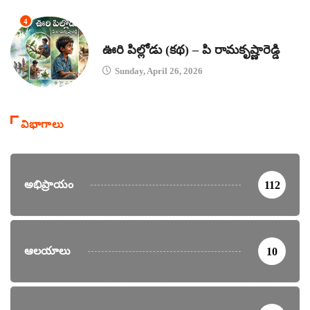
4
కథలు
ఊరి పిల్లోడు (కథ) – పి రామకృష్ణారెడ్డి
Sunday, April 26, 2026
విభాగాలు
అభిప్రాయం
112
ఆలయాలు
10