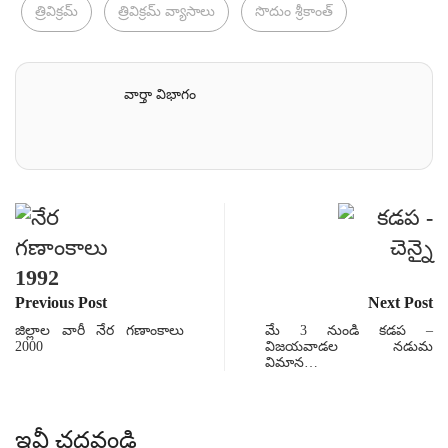
త్రివిక్రమ్
త్రివిక్రమ్ వ్యాసాలు
సొదుం శ్రీకాంత్
వార్తా విభాగం
Previous Post
Next Post
జిల్లాల వారీ నేర గణాంకాలు
మే 3 నుండి కడప –
2000
విజయవాడల నడుమ
విమాన…
ఇవీ చదవండి