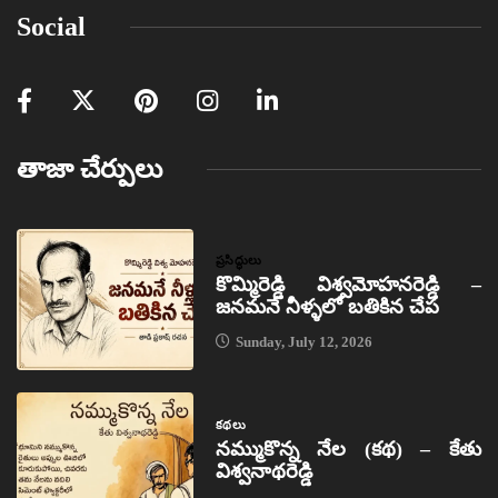
Social
తాజా చేర్పులు
ప్రసిద్ధులు
కొమ్మిరెడ్డి విశ్వమోహనరెడ్డి –
జనమనే నీళ్ళలో బతికిన చేప
Sunday, July 12, 2026
కథలు
నమ్ముకొన్న నేల (కథ) – కేతు
విశ్వనాథరెడ్డి