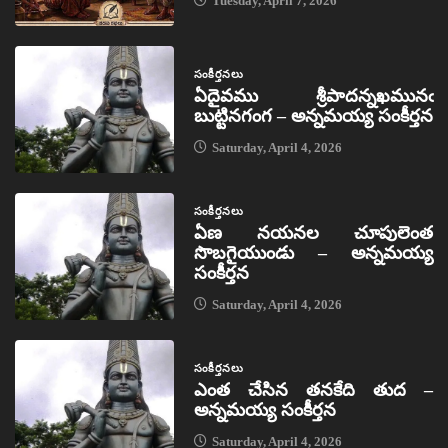
Tuesday, April 7, 2026
సంకీర్తనలు
ఏదైవము శ్రీపాదన్నఖమునఁ
బుట్టినగంగ – అన్నమయ్య సంకీర్తన
Saturday, April 4, 2026
సంకీర్తనలు
ఏణ నయనల చూపులెంత
సొబగైయుండు – అన్నమయ్య
సంకీర్తన
Saturday, April 4, 2026
సంకీర్తనలు
ఎంత చేసిన తనకేది తుద –
అన్నమయ్య సంకీర్తన
Saturday, April 4, 2026