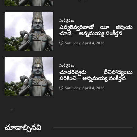
సంకీర్తనలు
ఎవ్వరెవ్వరివాడో యీ జీవుఁడు
చూడ- – అన్నమయ్య సంకీర్తన
Saturday, April 4, 2026
సంకీర్తనలు
చూడరెవ్వరు దీనిసోద్యంబు
పరికించి – అన్నమయ్య సంకీర్తన
Saturday, April 4, 2026
చూడాల్సినవి