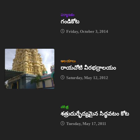
పర్యాటకం
గండికోట
Friday, October 3, 2014
ఆలయాలు
రాయచోటి వీరభద్రాలయం
Saturday, May 12, 2012
చరిత్ర
శత్రుదుర్భేద్యమైన సిద్ధవటం కోట
Tuesday, May 17, 2011