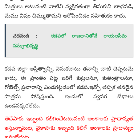
మిత్రులు అటువంటి వాటిని వ్యక్తిగతంగా తీసుకుని బాధపడి,
మేము విషం చిమ్ముతామని ఆరోపించిడం సహేతుకం కాదు.
చదవండి :
కడపలో రాజధానితోనే రాయలసీమ
సమగ్రాభివృద్ధి
కడప జిల్లా అస్తిత్వాన్ని, వెనుకబాటు తనాన్ని చాటి చెప్పటమే
కాదు, ఈ ప్రాంతం పట్ల జరిగే కుట్రలనూ, కుతంత్రాలనూ,
గోబెల్స్ ప్రచారాన్ని ఎండగట్టడంలో కడప.ఇన్ఫో తప్పక తనదైన
పాత్రను పోషిస్తుంది. ఇందులో స్వపర బేధాలు
ఉండనక్కరలేదు.
తెదేపాకు ఇబ్బంది కలిగించేటటువంటి అంశాలకు ప్రాధాన్యత
ఇస్తున్నామట, వైకాపాకు ఇబ్బంది కలిగే అంశాలకు ప్రాధాన్యం
ఇవ్వలేదుట…