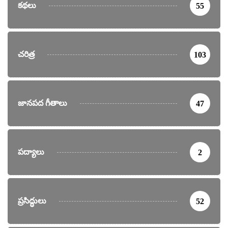
కథలు
55
చరిత్ర
103
జానపద గీతాలు
47
పద్యాలు
2
ప్రసిద్ధులు
52