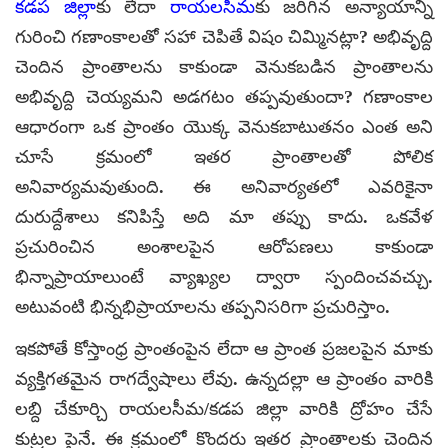
కడప జిల్లా
కు లేదా
రాయలసీమ
కు జరిగిన అన్యాయాన్ని
గురించి గణాంకాలతో సహా చెపితే విషం చిమ్మినట్లా? అభివృద్ది
చెందిన ప్రాంతాలను కాకుండా వెనుకబడిన ప్రాంతాలను
అభివృద్ది చెయ్యమని అడగటం తప్పవుతుందా? గణాంకాల
ఆధారంగా ఒక ప్రాంతం యొక్క వెనుకబాటుతనం ఎంత అని
చూసే క్రమంలో ఇతర ప్రాంతాలతో పోలిక
అనివార్యమవుతుంది. ఈ అనివార్యతలో ఎవరికైనా
దురుద్దేశాలు కనిపిస్తే అది మా తప్పు కాదు. ఒకవేళ
ప్రచురించిన అంశాలపైన ఆరోపణలు కాకుండా
భిన్నాప్రాయాలుంటే వ్యాఖ్యల ద్వారా స్పందించవచ్చు.
అటువంటి భిన్నభిప్రాయాలను తప్పనిసరిగా ప్రచురిస్తాం.
ఇకపోతే కోస్తాంధ్ర ప్రాంతంపైన లేదా ఆ ప్రాంత ప్రజలపైన మాకు
వ్యక్తిగతమైన రాగద్వేషాలు లేవు. ఉన్నదల్లా ఆ ప్రాంతం వారికి
లబ్ది చేకూర్చి రాయలసీమ/కడప జిల్లా వారికి ద్రోహం చేసే
కుట్రల పైనే. ఈ క్రమంలో కొందరు ఇతర ప్రాంతాలకు చెందిన