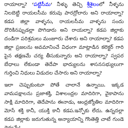
రాయాల్నా? ‘
పట్టిసీమ
‘ నీళ్ళు తెచ్చి
శ్రీశైలం
లో నీళ్ళను
నిలబెట్టి రాయలసీమ కరువు పారద్రోలారు అని రాయాల్నా?
కడప జిల్లా వాళ్ళను, రాయలసీమ వాళ్ళను సందు
దొరికినప్పుడల్లా పొగిడారు అని రాయల్నా? కడప జిల్లాకు
దండిగా పరిశ్రమలు మంజూరు చేశారు అని రాయాల్నా? కడప
జిల్లా ప్రజలను అవమానించే విధంగా మాట్లాడిన కలెక్టర్ గారి
పైన తక్షణమే చర్య తీసుకున్నారు అని రాయాల్నా? స్వపర
బేధాలు లేకుండా తెదేపా భాద్యులను శాసనసభ్యులుగా
గుర్తించి నిధులు విడుదల చేసారు అని రాయాల్నా?
ఇలా చెప్పుకుంటూ పోతే చాలానే ఉన్నాయి. ఇక్కడ
వామపక్షాలను ప్రజాశక్తి, విశాలంధ్రల మాదిరిగా, వైకాపాను
సాక్షి మాదిరిగా, తెదేపాను ఈనాడు, ఆంధ్రజ్యోతిల మాదిరిగా
మోసే శక్తి కానీ, యుక్తి కానీ కడప.ఇన్ఫోకు లేదు. ఉన్నదల్లా
కడప జిల్లాకు జరుగుతున్న అన్యాయాన్ని గొంతెత్తి చాటే గుండె
ధైర్యమే!