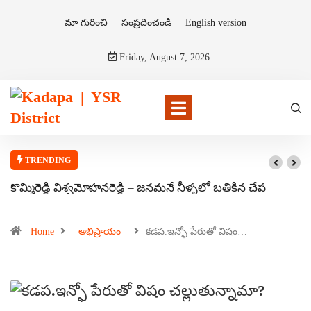
మా గురించి
సంప్రదించండి
English version
Friday, August 7, 2026
TRENDING
కొమ్మిరెడ్డి విశ్వమోహనరెడ్డి – జనమనే నీళ్ళలో బతికిన చేప
Home
అభిప్రాయం
కడప.ఇన్ఫో పేరుతో విషం…