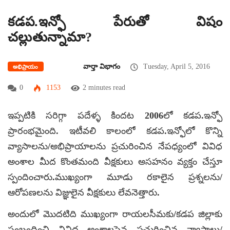
కడప.ఇన్ఫో పేరుతో విషం
చల్లుతున్నామా?
వార్తా విభాగం
Tuesday, April 5, 2016
అభిప్రాయం
0
1153
2 minutes read
ఇప్పటికి సరిగ్గా పదేళ్ళ కిందట 2006లో కడప.ఇన్ఫో
ప్రారంభమైంది. ఇటీవలి కాలంలో కడప.ఇన్ఫోలో కొన్ని
వ్యాసాలను/అభిప్రాయాలను ప్రచురించిన నేపధ్యంలో వివిధ
అంశాల మీద కొంతమంది వీక్షకులు అసహనం వ్యక్తం చేస్తూ
స్పందించారు.ముఖ్యంగా మూడు రకాలైన ప్రశ్నలను/
ఆరోపణలను విజ్ఞులైన వీక్షకులు లేవనెత్తారు.
అందులో మొదటిది ముఖ్యంగా రాయలసీమకు/కడప జిల్లాకు
సంబంధించి వివిధ అంశాలపైన ప్రచురించిన వ్యాసాలు/