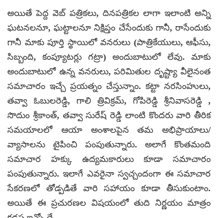
అయితే పెద్ద వెబ్ పత్రికలు, దినపత్రికల లాగా ఇలాంటి అన్ని
ఘటనలనూ, ఘట్టాలనూ నిక్షిప్తం చేసేందుకు గానీ, రాసేందుకు
గానీ మాకు పూర్తి స్థాయిలో వనరులు (పాత్రికేయులు, ఆఫీసు,
సిబ్బంది, కంప్యూటర్లు గట్రా) అందుబాటులో లేవు. మాకు
అందుబాటులో ఉన్న వనరులు, పరిమితుల దృష్ట్యా వీలైనంత
సమాచారం ఇచ్చే ప్రయత్నం చేస్తున్నాం. కట్టా నరసింహులు,
తవ్వా ఓబులరెడ్డి, గాలి త్రివిక్రమ్, గోపిరెడ్డి శ్రీనివాసరెడ్డి ,
సొదుం శ్రీకాంత్, తవ్వా సురేష్ రెడ్డి లాంటి కొందరు వారి తీరిక
సమయాలలో ఆయా అంశాలపైన తమ అభిప్రాయాలు/
వ్యాసాలను టైపించి పంపుతున్నారు. అలాగే కొంతమంది
సమాచార హక్కు ఉద్యమకారులు కూడా సమాచారం
పంపుతున్నారు. ఇలాగే ఎవరైనా స్వచ్చందంగా ఈ సమాచార
సేకరణలో తోడ్పడితే వారి సహాయం కూడా తీసుకుంటాం.
అయితే ఈ ప్రచురణల విషయంలో తుది నిర్ణయం మాత్రం
కడప.ఇన్ఫో దే.