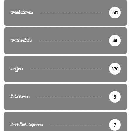
రాజకీయాలు
247
రాయలసీమ
40
వార్తలు
370
వీడియోలు
5
సాగునీటి పథకాలు
7