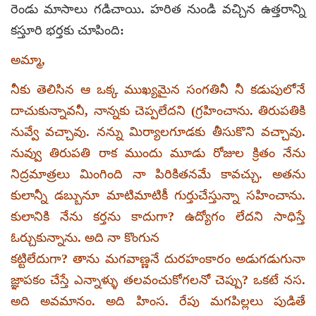
రెండు మాసాలు గడిచాయి. హరిత నుండి వచ్చిన ఉత్తరాన్ని
కస్తూరి భర్తకు చూపింది:
అమ్మా,
నీకు తెలిసిన ఆ ఒక్క ముఖ్యమైన సంగతినీ నీ కడుపులోనే
దాచుకున్నావనీ, నాన్నకు చెప్పలేదని (గ్రహించాను. తిరుపతికి
నువ్వే వచ్చావు. నన్ను మిర్యాలగూడకు తీసుకొని వచ్చావు.
నువ్వు తిరుపతి రాక ముందు మూడు రోజుల క్రితం నేను
నిద్రమాత్రలు మింగింది నా పిరికితనమే కావచ్చు. అతను
కులాన్నీ డబ్బునూ మాటిమాటికీ గుర్తుచేస్తున్నా సహించాను.
కులానికి నేను కర్తను కాదుగా? ఉద్యోగం లేదని సాధిస్తే
ఓర్చుకున్నాను. అది నా కొంగున
కట్టిలేదుగా? తాను మగవాణ్ణనే దురహంకారం అడుగడుగునా
జ్ఞాపకం చేస్తే ఎన్నాళ్ళు తలవంచుకోగలనో చెప్పు? ఒకటే నస.
అది అవమానం. అది హింస. రేపు మగపిల్లలు పుడితే