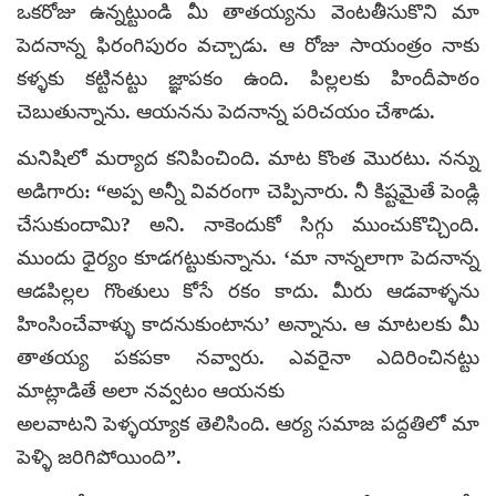
ఒకరోజు ఉన్నట్టుండి మీ తాతయ్యను వెంటతీసుకొని మా
పెదనాన్న ఫిరంగిపురం వచ్చాడు. ఆ రోజు సాయంత్రం నాకు
కళ్ళకు కట్టినట్టు జ్ఞాపకం ఉంది. పిల్లలకు హిందీపాఠం
చెబుతున్నాను. ఆయనను పెదనాన్న పరిచయం చేశాడు.
మనిషిలో మర్యాద కనిపించింది. మాట కొంత మొరటు. నన్ను
అడిగారు: “అప్ప అన్నీ వివరంగా చెప్పినారు. నీ కిష్టమైతే పెండ్లి
చేసుకుందామి? అని. నాకెందుకో సిగ్గు ముంచుకొచ్చింది.
ముందు ధైర్యం కూడగట్టుకున్నాను. ‘మా నాన్నలాగా పెదనాన్న
ఆడపిల్లల గొంతులు కోసే రకం కాదు. మీరు ఆడవాళ్ళను
హింసించేవాళ్ళు కాదనుకుంటాను’ అన్నాను. ఆ మాటలకు మీ
తాతయ్య పకపకా నవ్వారు. ఎవరైనా ఎదిరించినట్టు
మాట్లాడితే అలా నవ్వటం ఆయనకు
అలవాటని పెళ్ళయ్యాక తెలిసింది. ఆర్య సమాజ పద్దతిలో మా
పెళ్ళి జరిగిపోయింది”.