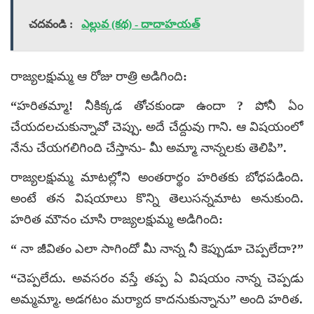
చదవండి :
ఎల్లువ (కథ) - దాదాహయత్‌
రాజ్యలక్షుమ్మ ఆ రోజు రాత్రి అడిగింది:
“హరితమ్మా! నీకిక్కడ తోచకుండా ఉందా ? పోనీ ఏం
చేయదలచుకున్నావో చెప్పు. అదే చేద్దువు గాని. ఆ విషయంలో
నేను చేయగలిగింది చేస్తాను- మీ అమ్మా నాన్నలకు తెలిపి”.
రాజ్యలక్షుమ్మ మాటల్లోని అంతరార్థం హరితకు బోధపడింది.
అంటే తన విషయాలు కొన్ని తెలుసన్నమాట అనుకుంది.
హరిత మౌనం చూసి రాజ్యలక్షుమ్మ అడిగింది:
“ నా జీవితం ఎలా సాగిందో మీ నాన్న నీ కెప్పుడూ చెప్పలేదా?”
“చెప్పలేదు. అవసరం వస్తే తప్ప ఏ విషయం నాన్న చెప్పడు
అమ్మమ్మా. అడగటం మర్యాద కాదనుకున్నాను” అంది హరిత.