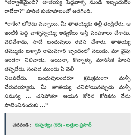
“తర్వాతేమైంది? తాతయ్య పెద్దవాళ్ళ నుండి ఇబ్బందులేం
రాలేదా?” హరిత కుతూహలంతో అడిగింది.
“రాకేం? బోలెడు వచ్చాయి. మీ తాతయ్యకు తల్లీ తండ్రీలేరు. ఆ
ఇంటికి పెద్ద వాళ్ళన్నయ్య అడ్వకేటు ఆస్తి పంపకాలు చేశాడు.
వెలివేశాడు, సాటి బంధువులు రభస చేశారు. తాతయ్య
తమ్ముడు బళ్ళారి రాఘవగారి బృందంలో నటుడు. మా వైపు
అండగా నిలిచాడు. అయినా, కొన్నాళ్ళు మానసిక హింస
తప్పలేదు. సంపద ముందు ఏ వెలీ
నిలవలేదు. బంధువులందరూ క్రమక్రమంగా మళ్ళీ
చేరువయ్యారు. మీ తాతయ్య చనిపోయినప్పుడు మళ్ళీ
సమస్య … చనిపోతూ ఆయన కోరిన కోరికను నేను
పాటించినందుకు …”
చదవండి :
కుప్పకట్లు (కథ) - బత్తుల ప్రసాద్