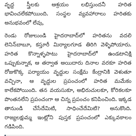
వృద్ద స్త్రీలకు ఆశ్రయం లభిస్తుందనీ హరిత
భావించలేకపోయింది. సంస్థల వ్యవహారాలు హరితకు
అనుభవంలో లేవు,
రెండు రోజులుండి హైదరాబాద్‌లో హరితను వదలి
లెనిన్‌బాబూ, కస్తూరీ మిర్యాలగూడ తిరిగి వెళ్ళిపోయారు.
హరిత కొన్నాళ్ళపాటు హైదరాబాద్‌లో ఉండటానిక్షి
ఒప్పుకున్నాక, ఆ తర్వాత అయిదారు దినాల వరకూ హరిత
రోజుకొక్క పర్యాయం వృద్దుల సంక్షేమ కేంద్రానికి వెళుతూ
వచ్చినా, ఆ వృద్దుల ప్రపంచంలో హరిత మమేకం
కాలేకపోయింది. తన వయసుకూ, అభిరుచులకూ, కోరికలకూ
పొంతనలేని ప్రపంచంగా ఆ చిన్న ప్రపంచం కనిపించింది. ఇక్కడ
తానుండి చేసేదేమిటి, సాధించేదేమిటి? అనుకొంది.
రాజ్యలక్షుమ్మ ఇంట్లోని పుస్తక ప్రపంచంలో ఎక్కువకాలం
గడిపింది.