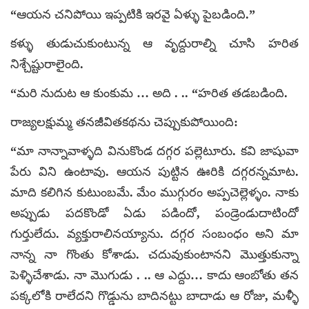
“ఆయన చనిపోయి ఇప్పటికి ఇరవై ఏళ్ళు పైబడింది.”
కళ్ళు తుడుచుకుంటున్న ఆ వృద్దురాల్ని చూసి హరిత
నిశ్చేష్టురాలైంది.
“మరి నుదుట ఆ కుంకుమ … అది . .. “హరిత తడబడింది.
రాజ్యలక్షుమ్మ తనజీవితకథను చెప్పుకుపోయింది:
“మా నాన్నావాళ్ళది వినుకొండ దగ్గర పల్లెటూరు. కవి జాషువా
పేరు విని ఉంటావు. ఆయన పుట్టిన ఊరికి దగ్గరన్నమాట.
మాది కలిగిన కుటుంబమే. మేం ముగ్గురం అప్పచెల్లెళ్ళం. నాకు
అప్పుడు పదకొండో ఏడు పడిందో, పండ్రెండుదాటిందో
గుర్తులేదు. వ్యక్తురాలినయ్యాను. దగ్గర సంబంధం అని మా
నాన్న నా గొంతు కోశాడు. చదువుకుంటానని మొత్తుకున్నా
పెళ్ళిచేశాడు. నా మొగుడు . .. ఆ ఎద్దు… కాదు ఆంబోతు తన
పక్కలోకి రాలేదని గొడ్డును బాదినట్టు బాదాడు ఆ రోజు, మళ్ళీ