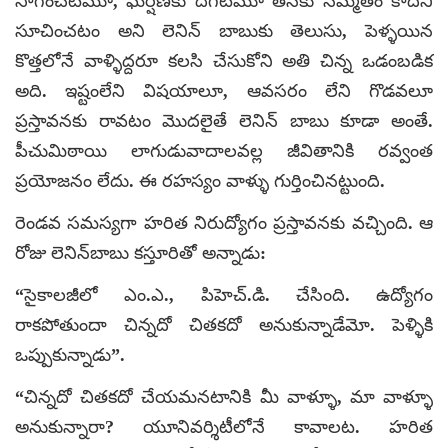
సాగించటమూ, ఘర్షణకు దిగటమూ తనకు సమ్మతం కాదని
సూచించటం అని లెనిన్‌ బాబుకు తెలుసు, పెళ్ళయిన
కొత్తలోనే వాళ్ళిద్దరూ కలసి చేసుకోని అతి చిన్న ఒడంబడిక
అది. ఇష్టంలేని విషయాలూ, ఆవసరం లేని గొడవలూ
ప్రస్తావనకు రావటం మొదలైతే లెనిన్‌ బాబు కూడా అంతే.
పీచుమిఠాయి లాగుడువాదాలవల్ల జీవితానికి రవ్వంత
ప్రయోజనం లేదు. ఈ రహస్యం వాళ్ళు గుర్తించినట్టుంది.
రెండవ సమస్యగా హరిత నిరుద్యోగం ప్రస్తావనకు వచ్చింది. ఆ
రోజు లెనిన్‌బాబు కస్తూరితో అన్నాడు:
“సైకాలజీలో ఎం.ఎ., పిహెచ్‌.డి. చేసింది. ఉద్యోగం
రాకపోతుందా చిన్నదో చితకదో అనుకున్నాడేమో. పెళ్ళికి
ఒప్పుకున్నాడు”.
“చిన్నదో చితకదో చేయమనటానికి మీ వాళ్ళూ, మా వాళ్ళూ
అనుకున్నారా? యూనివర్శిటీలోనే కావాలట. హరిత