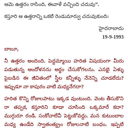
ఆమె ఉత్తరం రాసింది. ఈవాళే వచ్చింది చదువు”.
కస్తూరి ఆ ఉత్తరాన్ని ఒకటి రెండుమార్వు చదువుకుంది:
హైదరాబాదు
19-9-1993
బాబూ,
నీ ఉత్తరం అందింది. పెద్దమ్మాయి హరిత విషయంగా మీరు
పడుతున్న ఆందోళనను అర్థం చేసుకోగలను. ఎనభై ఏళ్ళు
పైబడిన ఈ జీవితంలో స్త్రీల కన్నీళ్ళు నేనెన్ని చూడలేదు?
ఇప్పుడూ నా కాపురం వాటి మధ్యనేగదా?
హరిత కొన్ని రోజులపాటు ఇక్కడ వుంటుంది. వెంట తీసుకొని
రా తప్పక, కస్తూరిని కూడా చూసింది ఒక్కమారే కదా?
ముగ్గురూ రండి. సంకోచాలేవీ పెట్టుకోవద్దు. మన కుటుంబాల
మధ్య ఉండేది స్వాతంత్య్రం రోజులనాటి బంధం. ఇప్పటి