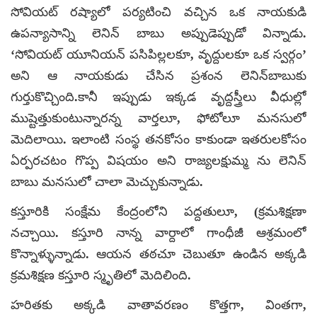
సోవియట్‌ రష్యాలో పర్యటించి వచ్చిన ఒక నాయకుడి
ఉపన్యాసాన్ని లెనిన్‌ బాబు అప్పుడెప్పుడో విన్నాడు.
‘సోవియట్‌ యూనియన్‌ పసిపిల్లలకూ, వృద్దులకూ ఒక స్వర్గం’
అని ఆ నాయకుడు చేసిన ప్రశంన లెనిన్‌బాబుకు
గుర్తుకొచ్చింది.కానీ ఇప్పుడు ఇక్కడ వృద్దస్త్రీలు వీధుల్లో
ముష్టెత్తుకుంటున్నారన్న వార్తలూ, ఫోటోలూ మనసులో
మెదిలాయి. ఇలాంటి సంస్థ తనకోసం కాకుండా ఇతరులకోసం
ఏర్పరచటం గొప్ప విషయం అని రాజ్యలక్షుమ్మ ను లెనిన్‌
బాబు మనసులో చాలా మెచ్చుకున్నాడు.
కస్తూరికి సంక్షేమ కేంద్రంలోని పద్దతులూ, (క్రమశిక్షణా
నచ్చాయి. కస్తూరి నాన్న వార్దాలో గాంధీజీ ఆశ్రమంలో
కొన్నాళ్ళున్నాడు. ఆయన తఠచూ చెబుతూ ఉండిన అక్కడి
క్రమశిక్షణ కస్తూరి స్మృతిలో మెదిలింది.
హరితకు అక్కడి వాతావరణం కొత్తగా, వింతగా,