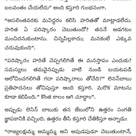
బలవంతం చేయలేదు” అంది కస్తూరి గుంభనంగా.
“అసలింతవరకు మనిద్దరం కలిసి హరితతో మాట్లాడలేదు.
హరిత ఏ పరిష్కారం చెబుతుందో? తననే అడగటం
మంచిదనుకుంటాను. చిన్నపిల్లకాదు; మనకంటే ఎక్కువ
చదువుకుంది”.
“పరిష్కారం హరితే చెప్పగలిగితే ఈ మనస్తాపం ఎందుకు?
సమస్యలు తమవైనప్పుడు వాటి నుండి బయటపడి
ఆలోచించగలిగితే గదా పరిష్కారాలు తోచేది?” లెనన్‌బాబు
ప్రతిపాదనలు తోచిపుస్తూ అంది కస్తూరి. మరొక మాటను
కూడా కలిపింది.” కొంత కాలం ఆగి చూద్దాం”.
అప్పుడు లెనిన్‌ బాబుకు తన జేబులోని ఉత్తరం సంగతి
జ్ఞాపకానికి వచ్చింది. ఉత్తరం తీసి కస్తూరి చేతికిస్తూ అన్నాడు:
“రాజ్యలక్షుమ్మ అమ్మమ్మ అని అపుడపుడూ చెబుతుంటానే,