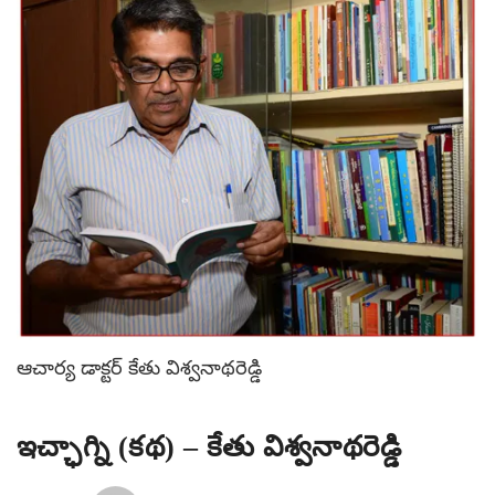
ఆచార్య డాక్టర్ కేతు విశ్వనాథరెడ్డి
ఇచ్ఛాగ్ని (కథ) – కేతు విశ్వనాథరెడ్డి