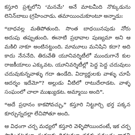
కస్తూరి ప్రశ్నలోని ‘మనమే’ అనే మాటమీది నొక్కుడును
లెనిన్‌బాబు (గ్రహించాడు. తమాయించుకూంటూ అన్నాడు:
“బాధవల్ల మతిపోతుంది. సొంత బాధయినపుడు నోరు
అదుపు తప్పుతుంది. ఈనాటి ప్రభావాల పుణ్యమా అని ఆ
మకిలి నాకూ అంటినట్టుంది. మామూలు మనిషిని కదా? అది
కాదు నేననేది. తిరువేతి యూనివర్శిటీలో ముందుగానే కుల
రాజకీయాలు ఎక్కువట. యూనివర్శిటీల్లో పెద్ద పెద్ద చదువులు
చదువుకున్నవాళ్ళు గదా ఉండేది. విద్యార్థులకు వాళ్ళు చూపే
ఆదర్శం ఇదేమో”? అల్లుడు వీటిలో రాటుదేలాడట. వాళ్ళ
సంఘంలో చాలా ముఖ్యుడట. అమ్మాయి అంది”.
“అదే ప్రధానం కాకపోవచ్చు,” కస్తూరి నిట్టూర్చి భర్త పక్కన
కూర్చున్నదల్లా లేచిపోతూ అంది.
ఆ విధంగా చర్చ మధ్యలో కస్తూరి వెళ్ళిపోయిందంటే, ఇక చర్చ