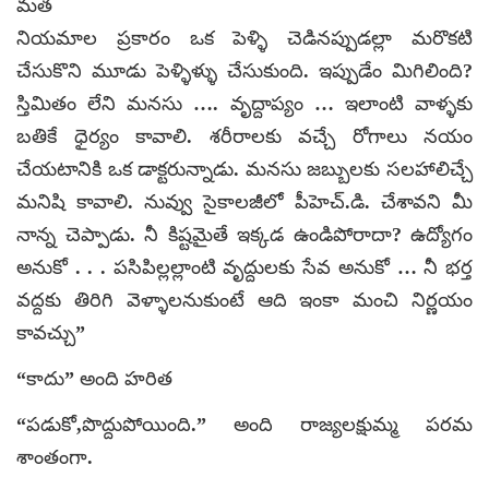
మత
నియమాల ప్రకారం ఒక పెళ్ళి చెడినప్పుడల్లా మరొకటి
చేసుకొని మూడు పెళ్ళిళ్ళు చేసుకుంది. ఇప్పుడేం మిగిలింది?
స్తిమితం లేని మనసు …. వృద్దాప్యం … ఇలాంటి వాళ్ళకు
బతికే ధైర్యం కావాలి. శరీరాలకు వచ్చే రోగాలు నయం
చేయటానికి ఒక డాక్టరున్నాడు. మనసు జబ్బులకు సలహాలిచ్చే
మనిషి కావాలి. నువ్వు సైకాలజీలో పీహెచ్‌.డి. చేశావని మీ
నాన్న చెప్పాడు. నీ కిష్టమైతే ఇక్కడ ఉండిపోరాదా? ఉద్యోగం
అనుకో . . . పసిపిల్లల్లాంటి వృద్దులకు సేవ అనుకో … నీ భర్త
వద్దకు తిరిగి వెళ్ళాలనుకుంటే ఆది ఇంకా మంచి నిర్ణయం
కావచ్చు”
“కాదు” అంది హరిత
“పడుకో,పొద్దుపోయింది.” అంది రాజ్యలక్షుమ్మ పరమ
శాంతంగా.