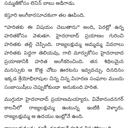
సమ్మతికోసం లెనిన్‌ బాబు అడిగాడు.
కస్తూరి అంగీకారసూచకంగా తల ఊపింది.
“హరితకు ఈ విషయం చెబుతాను” అంది, పెరట్లో ఉన్న
హరితకోసం వెళుతూ. హైదరాబాద్‌ ప్రయాణం గురించి
హరితకు తల్లి చెప్పింది. రాజ్యలక్షుమ్మ అమ్మమ్మ వివరాలు
హరితకు పెద్దగా తెలియవు, గాలి మార్పుకోసం హైదరాబాద
ప్రయాణానికి హరిత అంగీకరించింది. తన శిథిలమైన
మనస్సుకు ఆ కొత్త చోటు ఊరటను ఇవ్వవచ్చు. దినదినం
ఇక్కడ శ్రేయోభిలాషుల చిన్న చిన్న విచారణ సంఘాల ముందు
సంజాయిషీలు చెప్పుకోకుండా అనుకుంది హరిత.
ముగ్గురూ హైదరాబాద్‌ ప్రయాణమయ్యారు. వివేకానందనగర్‌
కాలనీలో రాజ్యలక్షుమ్మ ఉంటున్న ఇంటికి వెళ్ళారు.
రాజ్యలక్షుమ్మ ఆ ఉదయం ఇంట్లోనే ఉంది.