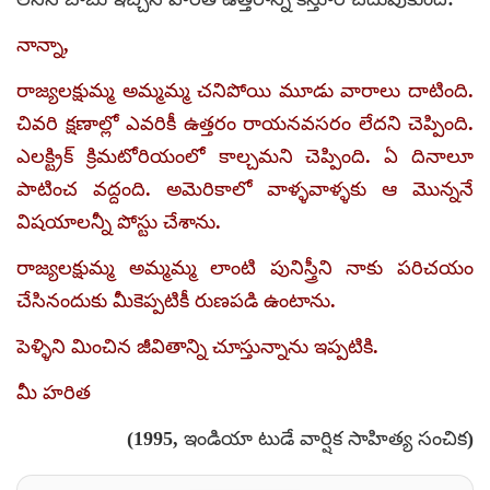
నాన్నా,
రాజ్యలక్షుమ్మ అమ్మమ్మ చనిపోయి మూడు వారాలు దాటింది.
చివరి క్షణాల్లో ఎవరికీ ఉత్తరం రాయనవసరం లేదని చెప్పింది.
ఎలక్ట్రిక్‌ క్రిమటోరియంలో కాల్చమని చెప్పింది. ఏ దినాలూ
పాటించ వద్దంది. అమెరికాలో వాళ్ళవాళ్ళకు ఆ మొన్ననే
విషయాలన్నీ పోస్టు చేశాను.
రాజ్యలక్షుమ్మ అమ్మమ్మ లాంటి పునిస్త్రీని నాకు పరిచయం
చేసినందుకు మీకెప్పటికీ రుణపడి ఉంటాను.
పెళ్ళిని మించిన జీవితాన్ని చూస్తున్నాను ఇప్పటికి.
మీ హరిత
(1995, ఇండియా టుడే వార్షిక సాహిత్య సంచిక)