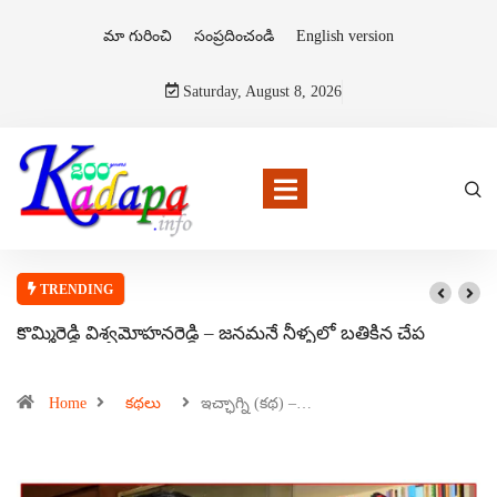
మా గురించి
సంప్రదించండి
English version
Saturday, August 8, 2026
TRENDING
కొమ్మిరెడ్డి విశ్వమోహనరెడ్డి – జనమనే నీళ్ళలో బతికిన చేప
Home
కథలు
ఇచ్ఛాగ్ని (కథ) –…