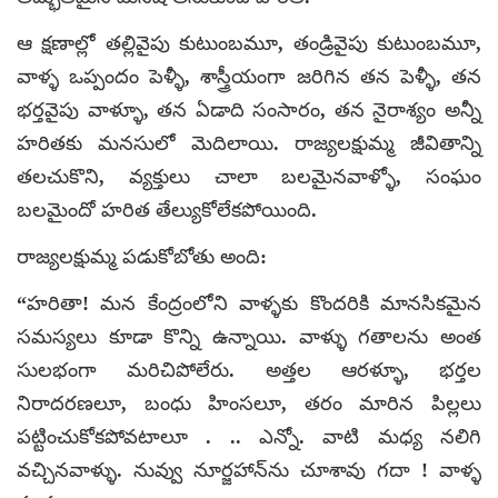
ఆ క్షణాల్లో తల్లివైపు కుటుంబమూ, తండ్రివైపు కుటుంబమూ,
వాళ్ళ ఒప్పందం పెళ్ళీ, శాస్త్రీయంగా జరిగిన తన పెళ్ళీ, తన
భర్తవైపు వాళ్ళూ, తన ఏడాది సంసారం, తన నైరాశ్యం అన్నీ
హరితకు మనసులో మెదిలాయి. రాజ్యలక్షుమ్మ జీవితాన్ని
తలచుకొని, వ్యక్తులు చాలా బలమైనవాళ్ళో, సంఘం
బలమైందో హరిత తేల్యుకోలేకపోయింది.
రాజ్యలక్షుమ్మ పడుకోబోతు అంది:
“హరితా! మన కేంద్రంలోని వాళ్ళకు కొందరికి మానసికమైన
సమస్యలు కూడా కొన్ని ఉన్నాయి. వాళ్ళు గతాలను అంత
సులభంగా మరిచిపోలేరు. అత్తల ఆరళ్ళూ, భర్తల
నిరాదరణలూ, బంధు హింసలూ, తరం మారిన పిల్లలు
పట్టించుకోకపోవటాలూ . .. ఎన్నో. వాటి మధ్య నలిగి
వచ్చినవాళ్ళు. నువ్వు నూర్జహాన్‌ను చూశావు గదా ! వాళ్ళ