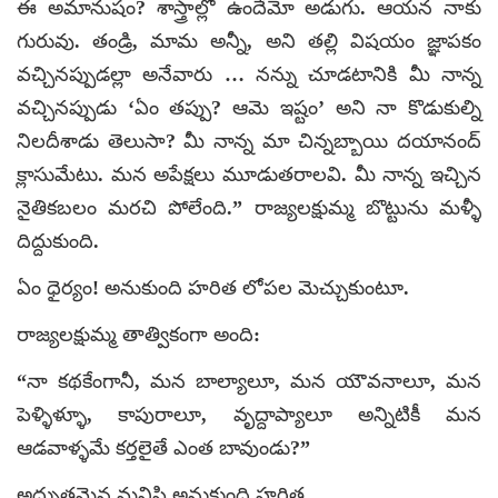
ఈ అమానుషం? శాస్త్రాల్లో ఉందేమో అడుగు. ఆయన నాకు
గురువు. తండ్రి, మామ అన్నీ, అని తల్లి విషయం జ్ఞాపకం
వచ్చినప్పుడల్లా అనేవారు … నన్ను చూడటానికి మీ నాన్న
వచ్చినప్పుడు ‘ఏం తప్పు? ఆమె ఇష్టం’ అని నా కొడుకుల్ని
నిలదీశాడు తెలుసా? మీ నాన్న మా చిన్నబ్బాయి దయానంద్‌
క్లాసుమేటు. మన అపేక్షలు మూడుతరాలవి. మీ నాన్న ఇచ్చిన
నైతికబలం మరచి పోలేంది.” రాజ్యలక్షుమ్మ బొట్టును మళ్ళీ
దిద్దుకుంది.
ఏం ధైర్యం! అనుకుంది హరిత లోపల మెచ్చుకుంటూ.
రాజ్యలక్షుమ్మ తాత్వికంగా అంది:
“నా కథకేంగానీ, మన బాల్యాలూ, మన యౌవనాలూ, మన
పెళ్ళిళ్ళూ, కాపురాలూ, వృద్దాప్యాలూ అన్నిటికీ మన
ఆడవాళ్ళమే కర్తలైతే ఎంత బావుండు?”
అద్భుతమైన మనిషి అనుకుంది హరిత.