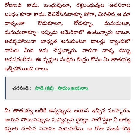
రోజులది కాదు. బంధువులూ, రక్తబంధువుల అవసరాల
బంధం కూడా కాదు. వెలివేసినవాళ్ళూ పోగా, మిగిలిన ఆ మా
వాళ్ళంతా- కొడుకూలూ, కోడళ్ళూ, మనుమలూ,
మనుమరాళ్ళూ- ఇప్పుడు అమెరికాలో ఉంటున్నారు బాబూ.
అడక్కపోయినా బాధ్యత అనుకుంటూ డాలర్లు బ్యాంకులో
నాపేరు మీద జమ చేస్తున్నారు. నాకుగా వాళ్ళ డబ్బు
అవసరంలేదు. ఈ వృద్దుల సంక్షేమ కేంద్రం కోసం మీ తాతయ్య
ఇచ్చిపోయింది చాలు.
చదవండి :
పాడె (కథ) - సొదుం జయరాం
మీ తాతయ్య బతికి ఉన్నప్పుడు ఆయన ఇచ్చిన సంస్కారం,
ఆయన పోయినప్పుడు నువ్విచ్చిన ధైర్యం, సాటి’స్త్రీగా నీ భార్య
కస్తూరి చూపిన సహనం మరువలేను. ఆ రోజు నుండి కొత్త