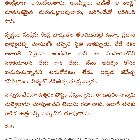
తండ్రిలాగా రాటుదేలుతారు. ఆడపిల్లలు పుడితే ఆ ఇంట్లో
మానసికమైన మరుగుజ్ఞులవుతారు, జరిగిందేదో జరిగింది
పోనీ.
వృద్దుల సంక్షేమ కేంద్ర బాధ్యతల తలమునకలై ఉన్నా. ప్రధాన
బాధ్యతల్ని చూసుకోక తప్పని స్థితి నాకిప్పుడు. వేరే రకం
అశాంతి ఏమైనా ఉందేమో కాని ఆ సంసారంలోని
నరకయాతన లేదు గాక లేదు. నేను ఆదర్శం కోసం
బతుకుతున్నానని అనుకోవటం లేదు. ఇక్కడ జీవేచ్చ
కనిపిస్తోంది. వీళ్ళలో జీవితేచ్చ చూస్తున్నాను.
నాన్నకు వేరుగా ఉత్తరం పోస్టు చేస్తున్నాను. ఈ ఉత్తరం నాన్నకు
నువ్వెలాగూ చూపుతావని తెలుసు గదా నాకు. అలాగే తనకు
రాసిన ఉత్తరాన్ని నాన్న నీకు చూపుతాడు.
హరి.
లెనిన్‌ బాబు ఇచ్చిన హరిత ఉత్తరాన్ని కస్తూరి చదువుకుంది: