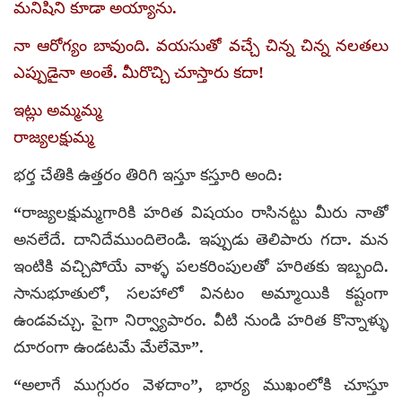
మనిషిని కూడా అయ్యాను.
నా ఆరోగ్యం బావుంది. వయసుతో వచ్చే చిన్న చిన్న నలతలు
ఎప్పుడైనా అంతే. మీరొచ్చి చూస్తారు కదా!
ఇట్లు అమ్మమ్మ
రాజ్యలక్షుమ్మ
భర్త చేతికి ఉత్తరం తిరిగి ఇస్తూ కస్తూరి అంది:
“రాజ్యలక్షుమ్మగారికి హరిత విషయం రాసినట్టు మీరు నాతో
అనలేదే. దానిదేముందిలెండి. ఇప్పుడు తెలిపారు గదా. మన
ఇంటికి వచ్చిపోయే వాళ్ళ పలకరింపులతో హరితకు ఇబ్బంది.
సానుభూతులో, సలహాలో వినటం అమ్మాయికి కష్టంగా
ఉండవచ్చు. పైగా నిర్వ్యాపారం. వీటి నుండి హరిత కొన్నాళ్ళు
దూరంగా ఉండటమే మేలేమో”.
“అలాగే ముగ్గురం వెళదాం”, భార్య ముఖంలోకి చూస్తూ