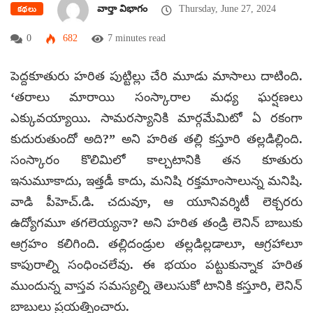
వార్తా విభాగం
Thursday, June 27, 2024
కథలు
0
682
7 minutes read
పెద్దకూతురు హరిత పుట్టిల్లు చేరి మూడు మాసాలు దాటింది.
‘తరాలు మారాయి సంస్కారాల మధ్య ఘర్షణలు
ఎక్కువయ్యాయి. సామరస్యానికి మార్గమేమిటో ఏ రకంగా
కుదురుతుందో అది?” అని హరిత తల్లి కస్తూరి తల్లడిల్లింది.
సంస్కారం కొలిమిలో కాల్చటానికి తన కూతురు
ఇనుమూకాదు, ఇత్తడీ కాదు, మనిషి రక్తమాంసాలున్న మనిషి.
వాడి పీహెచ్‌.డి. చదువూ, ఆ యూనివర్శిటీ లెక్చరరు
ఉద్యోగమూ తగలెయ్యనా? అని హరిత తండ్రి లెనిన్‌ బాబుకు
ఆగ్రహం కలిగింది. తల్లిదండ్రుల తల్లడిల్లడాలూ, ఆగ్రహాలూ
కాపురాల్ని సంధించలేవు. ఈ భయం పట్టుకున్నాక హరిత
ముందున్న వాస్తవ సమస్యల్ని తెలుసుకో టానికి కస్తూరి, లెనిన్‌
బాబులు ప్రయత్నించారు.