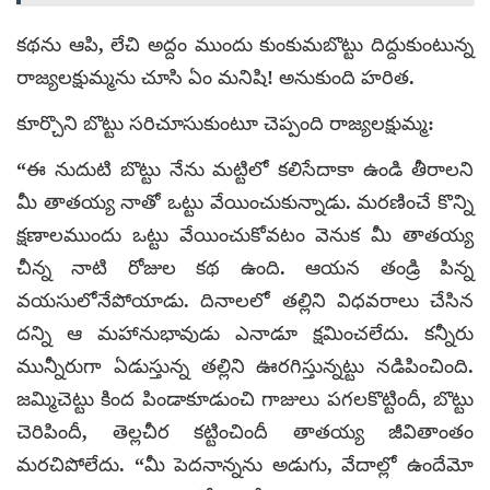
కథను ఆపి, లేచి అద్దం ముందు కుంకుమబొట్టు దిద్దుకుంటున్న
రాజ్యలక్షుమ్మను చూసి ఏం మనిషి! అనుకుంది హరిత.
కూర్చొని బొట్టు సరిచూసుకుంటూ చెప్పంది రాజ్యలక్షుమ్మ:
“ఈ నుదుటి బొట్టు నేను మట్టిలో కలిసేదాకా ఉండి తీరాలని
మీ తాతయ్య నాతో ఒట్టు వేయించుకున్నాడు. మరణించే కొన్ని
క్షణాలముందు ఒట్టు వేయించుకోవటం వెనుక మీ తాతయ్య
చీన్న నాటి రోజుల కథ ఉంది. ఆయన తండ్రి పిన్న
వయసులోనేపోయాడు. దినాలలో తల్లిని విధవరాలు చేసిన
దన్ని ఆ మహానుభావుడు ఎనాడూ క్షమించలేదు. కన్నీరు
మున్నీరుగా ఏడుస్తున్న తల్లిని ఊరగిస్తున్నట్టు నడిపించింది.
జమ్మిచెట్టు కింద పిండాకూడుంచి గాజులు పగలకొట్టిందీ, బొట్టు
చెరిపిందీ, తెల్లచీర కట్టించిందీ తాతయ్య జీవితాంతం
మరచిపోలేదు. “మీ పెదనాన్నను అడుగు, వేదాల్లో ఉందేమో