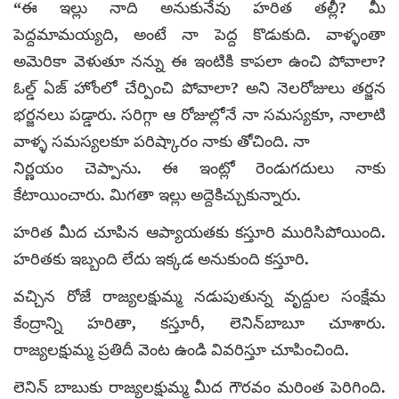
“ఈ ఇల్లు నాది అనుకునేవు హరిత తల్లీ? మీ
పెద్దమామయ్యది, అంటే నా పెద్ద కొడుకుది. వాళ్ళంతా
అమెరికా వెళుతూ నన్ను ఈ ఇంటికి కాపలా ఉంచి పోవాలా?
ఓల్డ్‌ ఏజ్‌ హోంలో చేర్పించి పోవాలా? అని నెలరోజులు తర్జన
భర్జనలు పడ్డారు. సరిగ్గా ఆ రోజుల్లోనే నా సమస్యకూ, నాలాటి
వాళ్ళ సమస్యలకూ పరిష్కారం నాకు తోచింది. నా
నిర్ణయం చెప్పాను. ఈ ఇంట్లో రెండుగదులు నాకు
కేటాయించారు. మిగతా ఇల్లు అద్దెకిచ్చుకున్నారు.
హరిత మీద చూపిన ఆప్యాయతకు కస్తూరి మురిసిపోయింది.
హరితకు ఇబ్బంది లేదు ఇక్కడ అనుకుంది కస్తూరి.
వచ్చిన రోజే రాజ్యలక్షుమ్మ నడుపుతున్న వృద్దుల సంక్షేమ
కేంద్రాన్ని హరితా, కస్తూరీ, లెనిన్‌బాబూ చూశారు.
రాజ్యలక్షుమ్మ ప్రతిదీ వెంట ఉండి వివరిస్తూ చూపించింది.
లెనిన్‌ బాబుకు రాజ్యలక్షుమ్మ మీద గౌరవం మరింత పెరిగింది.