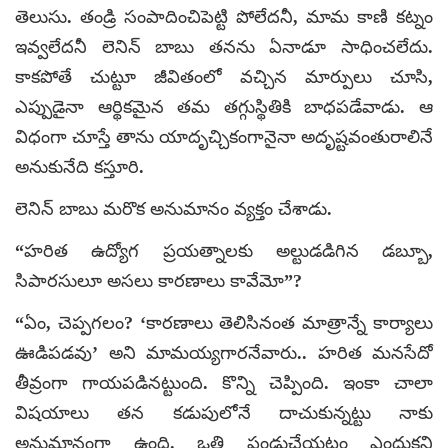
తెలుసు. తండ్రి సంపాదించిపెట్టి పోలేదనీ, మామ కాణి కట్నం
ఇవ్వలేదనీ లెనిన్‌ బాబు తనను ఏనాడూ సాధించలేదు.
కాకపోతే చుట్టూ జీవితంలో వచ్చిన మార్పులు చూసి,
ఎప్పుడైనా ఆర్థికమైన తమ తగ్గుస్థితికి బాధపడేవాడు. ఆ
విధంగా చూస్తే తాను యాదృచ్చికంగానైనా అదృష్టవంతురాలినే
అనుకునేది కస్తూరి.
లెనిన్‌ బాబు మరొక అనుమానం వ్యక్తం చేశాడు.
“హరిత ఉద్యోగ ప్రయత్నాలకు అల్టుడడిగిన డబ్బూ,
సిపారసులూ అసలు కారణాలు కావేమో”?
“ఏం, చెప్పగలం? ‘కారణాలు తెలిసినంత మాత్రాన్నే కార్యాలు
ఊడిపడవు’ అని మామయ్యగారనేవారు.. హరిత మనసేదో
తీవ్రంగా గాయపడినట్టుంది. కొన్ని చెప్పింది. ఇంకా చాలా
విషయాలు తన కడుపులోనే దాచుకున్నట్టు నాకు
అనుమానంగా ఉంది. ఒత్తి పండుచేయటం ఎందుకని