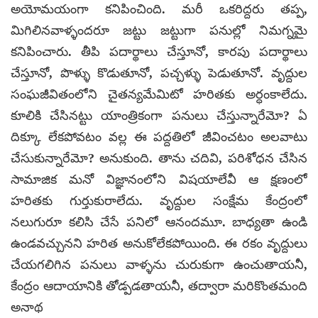
అయోమయంగా కనిపించింది. మరీ ఒకరిద్దరు తప్ప,
మిగిలినవాళ్ళందరూ జట్టు జట్టుగా పనుల్లో నిమగ్నమై
కనిపించారు. తీపి పదార్థాలు చేస్తూనో, కారపు పదార్థాలు
చేస్తూనో, పొళ్ళు కొడుతూనో, పచ్చళ్ళు పెడుతూనో. వృద్దుల
సంఘజీవితంలోని చైతన్యమేమిటో హరితకు అర్ధంకాలేదు.
కూలికి చేసినట్టు యాంత్రికంగా పనులు చేస్తున్నారేమో? ఏ
దిక్కూ లేకపోవటం వల్ల ఈ పద్దతిలో జీవించటం అలవాటు
చేసుకున్నారేమో? అనుకుంది. తాను చదివి, పరిశోధన చేసిన
సామాజిక మనో విజ్ఞానంలోని విషయాలేవీ ఆ క్షణంలో
హరితకు గుర్తుకురాలేదు. వృద్దుల సంక్షేమ కేంద్రంలో
నలుగురూ కలిసి చేసే పనిలో ఆనందమూ. బాధ్యతా ఉండి
ఉండవచ్చునని హరిత అనుకోలేకపోయింది. ఈ రకం వృద్దులు
చేయగలిగిన పనులు వాళ్ళను చురుకుగా ఉంచుతాయనీ,
కేంద్రం ఆదాయానికి తోడ్పడతాయనీ, తద్వారా మరికొంతమంది
అనాథ