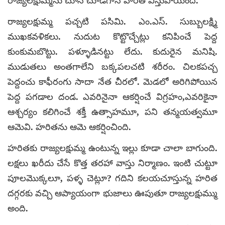
రాజ్యలక్షుమ్మను చూసీ చూడగానే హరిత విస్తుపోయింది.
రాజ్యలక్షుమ్మ పచ్చటి పసిమి. ఎం.ఎస్‌. సుబ్బులక్ష్మి
ముఖకవళికలు. నుదుట కొట్టొచ్చేట్లు కనిపించే పెద్ద
కుంకుమబొట్టు. పళ్ళూడినట్టు లేదు. కుదురైన మనిషి.
ముడుతలు అంతగాలేని బక్కపలచటి శరీరం. చిలకపచ్చ
పెద్దంచు కాఫీరంగు సాదా నేత చీరలో. మెడలో అరిగిపోయిన
పెద్ద పగడాల దండ. ఎవరినైనా ఆకర్షించే విగ్రహం,ఎవరికైనా
ఆశ్చర్యం కలిగించే శక్తీ ఉత్సాహమూ, పని తన్మయత్వమూ
ఆమెవి. హరితను ఆమె ఆకర్షించింది.
హరితకు రాజ్యలక్షుమ్మ ఉంటున్న ఇల్లు కూడా చాలా బాగుంది.
లక్షలు ఖరీదు చేసే కొత్త తరహా వాస్తు నిర్మాణం. ఇంటి చుట్టూ
పూలమొక్కలూ, పళ్ళ చెట్లూ? గదిని కలయచూస్తున్న హరిత
దగ్గరకు వచ్చి ఆప్యాయంగా భుజాలు ఊపుతూ రాజ్యలక్షుమ్ము
అంది.