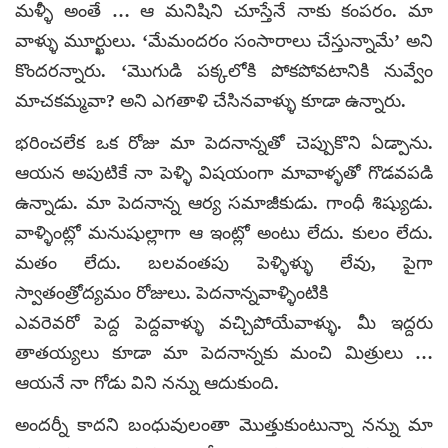
మళ్ళీ అంతే … ఆ మనిషిని చూస్తేనే నాకు కంపరం. మా
వాళ్ళు మూర్ఖులు. ‘మేమందరం సంసారాలు చేస్తున్నామే’ అని
కొందరన్నారు. ‘మొగుడి పక్కలోకి పోకపోవటానికి నువ్వేం
మాచకమ్మవా? అని ఎగతాళి చేసినవాళ్ళు కూడా ఉన్నారు.
భరించలేక ఒక రోజు మా పెదనాన్నతో చెప్పుకొని ఏడ్పాను.
ఆయన అపుటికే నా పెళ్ళి విషయంగా మావాళ్ళతో గొడవపడి
ఉన్నాడు. మా పెదనాన్న ఆర్య సమాజీకుడు. గాంధీ శిష్యుడు.
వాళ్ళింట్లో మనుషుల్లాగా ఆ ఇంట్లో అంటు లేదు. కులం లేదు.
మతం లేదు. బలవంతపు పెళ్ళిళ్ళు లేవు, పైగా
స్వాతంత్రోద్యమం రోజులు. పెదనాన్నవాళ్ళింటికి
ఎవరెవరో పెద్ద పెద్దవాళ్ళు వచ్చిపోయేవాళ్ళు. మీ ఇద్దరు
తాతయ్యలు కూడా మా పెదనాన్నకు మంచి మిత్రులు …
ఆయనే నా గోడు విని నన్ను ఆదుకుంది.
అందర్నీ కాదని బంధువులంతా మొత్తుకుంటున్నా నన్ను మా