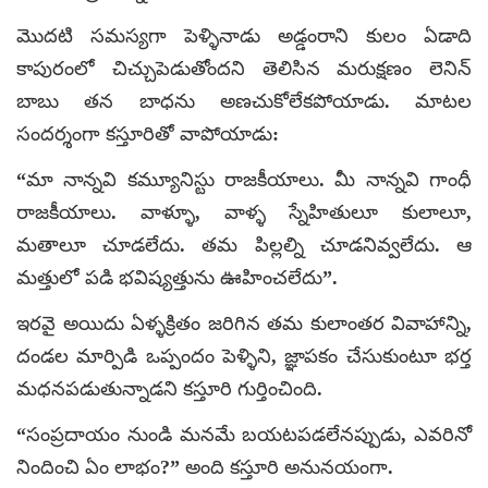
మొదటి సమస్యగా పెళ్ళినాడు అడ్డంరాని కులం ఏడాది
కాపురంలో చిచ్చుపెడుతోందని తెలిసిన మరుక్షణం లెనిన్‌
బాబు తన బాధను అణచుకోలేకపోయాడు. మాటల
సందర్శంగా కస్తూరితో వాపోయాడు:
“మా నాన్నవి కమ్యూనిస్టు రాజకీయాలు. మీ నాన్నవి గాంధీ
రాజకీయాలు. వాళ్ళూ, వాళ్ళ స్నేహితులూ కులాలూ,
మతాలూ చూడలేదు. తమ పిల్లల్ని చూడనివ్వలేదు. ఆ
మత్తులో పడి భవిష్యత్తును ఊహించలేదు”.
ఇరవై అయిదు ఏళ్ళక్రితం జరిగిన తమ కులాంతర వివాహాన్ని,
దండల మార్పిడి ఒప్పందం పెళ్ళిని, జ్ఞాపకం చేసుకుంటూ భర్త
మధనపడుతున్నాడని కస్తూరి గుర్తించింది.
“సంప్రదాయం నుండి మనమే బయటపడలేనప్పుడు, ఎవరినో
నిందించి ఏం లాభం?” అంది కస్తూరి అనునయంగా.