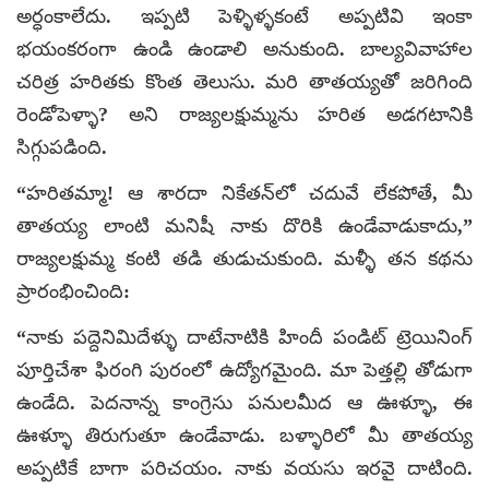
అర్ధంకాలేదు. ఇప్పటి పెళ్ళిళ్ళకంటే అప్పటివి ఇంకా
భయంకరంగా ఉండి ఉండాలి అనుకుంది. బాల్యవివాహాల
చరిత్ర హరితకు కొంత తెలుసు. మరి తాతయ్యతో జరిగింది
రెండోపెళ్ళా? అని రాజ్యలక్షుమ్మను హరిత అడగటానికి
సిగ్గుపడింది.
“హరితమ్మా! ఆ శారదా నికేతన్‌లో చదువే లేకపోతే, మీ
తాతయ్య లాంటి మనిషీ నాకు దొరికి ఉండేవాడుకాదు,”
రాజ్యలక్షుమ్మ కంటి తడి తుడుచుకుంది. మళ్ళీ తన కథను
ప్రారంభించింది:
“నాకు పద్దెనిమిదేళ్ళు దాటేనాటికి హిందీ పండిట్‌ ట్రెయినింగ్‌
పూర్తిచేశా ఫిరంగి పురంలో ఉద్యోగమైంది. మా పెత్తల్లి తోడుగా
ఉండేది. పెదనాన్న కాంగ్రెసు పనులమీద ఆ ఊళ్ళూ, ఈ
ఊళ్ళూ తిరుగుతూ ఉండేవాడు. బళ్ళారిలో మీ తాతయ్య
అప్పటికే బాగా పరిచయం. నాకు వయసు ఇరవై దాటింది.