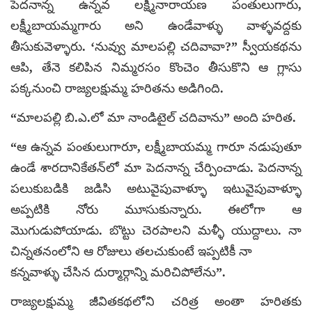
పెదనాన్న ఉన్నవ లక్ష్మీనారాయణ పంతులుగారు,
లక్ష్మీబాయమ్మగారు అని ఉండేవాళ్ళు వాళ్ళవద్దకు
తీసుకువెళ్ళారు. ‘నువ్వు మాలపల్లి చదివావా?” స్వీయకథను
ఆపి, తేనె కలిపిన నిమ్మరసం కొంచెం తీసుకొని ఆ గ్లాసు
పక్కనుంచి రాజ్యలక్షుమ్మ హరితను అడిగింది.
“మాలపల్లి బి.ఎ.లో మా నాండిటైల్‌ చదివాను” అంది హరిత.
“ఆ ఉన్నవ పంతులుగారూ, లక్ష్మీబాయమ్మ గారూ నడుపుతూ
ఉండే శారదానికేతన్‌లో మా పెదనాన్న చేర్పించాడు. పెదనాన్న
పలుకుబడికి జడిసి అటువైపువాళ్ళూ ఇటువైపువాళ్ళూ
అప్పటికి నోరు మూసుకున్నారు. ఈలోగా ఆ
మొగుడుపోయాడు. బొట్టు చెరపాలని మళ్ళీ యుద్దాలు. నా
చిన్నతనంలోని ఆ రోజులు తలచుకుంటే ఇప్పటికీ నా
కన్నవాళ్ళు చేసిన దుర్మార్గాన్ని మరిచిపోలేను”.
రాజ్యలక్షుమ్మ జీవితకథలోని చరిత్ర అంతా హరితకు