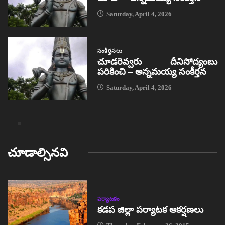
Saturday, April 4, 2026
సంకీర్తనలు
చూడరెవ్వరు దీనిసోద్యంబు
పరికించి – అన్నమయ్య సంకీర్తన
Saturday, April 4, 2026
చూడాల్సినవి
పర్యాటకం
కడప జిల్లా పర్యాటక ఆకర్షణలు