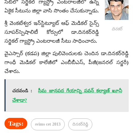
సెట్‌లో సర్జికల్ గ్యాస్ట్రో ఎంటరాలజీలో ఉన్న
ఏకైక సీటును జిల్లా వాసి సొంతం చేసుకున్నాడు.
శ్రీ వెంకటేశ్వర ఇన్‌స్టిట్యూట్ ఆఫ్ మెడికల్ సైన్స్
దినకర్
సూపర్‌స్పెషాలిటీ కోర్సులో డా.దినకర్‌రెడ్డి
సర్జికల్ గ్యాస్ట్రో ఎంటరాలజీ సీటు సాధించారు.
వైఎస్సార్ (కడప) జిల్లా పులివెందులకు చెందిన డా.దినకర్‌రెడ్డి
గాంధీ మెడికల్ కాలేజీలో ఎంబీబీఎస్, పీజీ(జనరల్ సర్జరీ)
చేశారు.
చదవండి :
సీమ జానపద గేయాన్ని పవన్ కల్యాణ్ ఖూనీ
చేశాడా?
Tags:
svims cet 2013
దినకర్‌రెడ్డి