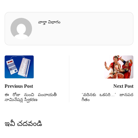
వార్తా విభాగం
Previous Post
Next Post
ఈ రోజు నుంచి పంచాయతీ
‘వదినకు ఒకసరి…’ జానపద
నామినేషన్ల స్వీకరణ
గీతం
ఇవీ చదవండి