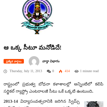
ఆ ఒక్క సీటూ మనోడిదే!
వార్తా విభాగం
ప్రత్యేక వార్తలు
Thursday, July 11, 2013
0
414
1 minute read
రాష్ట్రంలో ప్రభుత్వ బోధనా కళాశాలల్లో అన్నింటిలో కలిపి
సర్జికల్ గ్యాస్ట్రో ఎంటరాలజీ సీటు ఒకే ఒక్కటి ఉంటుంది.
2013-14 విద్యాసంవత్సరానికి జరిగిన స్విమ్స్