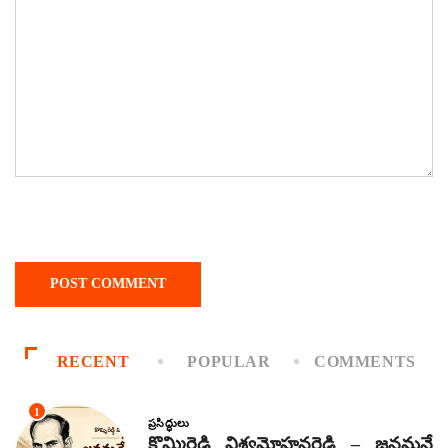
RECENT
POPULAR
COMMENTS
1
ప్రసిద్ధులు
కొమ్మిరెడ్డి విశ్వమోహనరెడ్డి – జనమనే