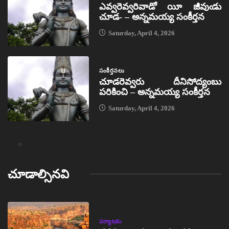
ఎవ్వరెవ్వరివాడో యీ జీవుఁడు
చూడ- – అన్నమయ్య సంకీర్తన
Saturday, April 4, 2026
సంకీర్తనలు
చూడరెవ్వరు దీనిసోద్యంబు
పరికించి – అన్నమయ్య సంకీర్తన
Saturday, April 4, 2026
చూడాల్సినవి
పర్యాటకం