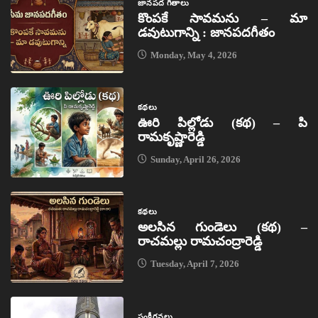
జానపద గీతాలు
కొంపకే సావమను – మా
డవుటుగాన్ని : జానపదగీతం
Monday, May 4, 2026
కథలు
ఊరి పిల్లోడు (కథ) – పి
రామకృష్ణారెడ్డి
Sunday, April 26, 2026
కథలు
అలసిన గుండెలు (కథ) –
రాచమల్లు రామచంద్రారెడ్డి
Tuesday, April 7, 2026
సంకీర్తనలు