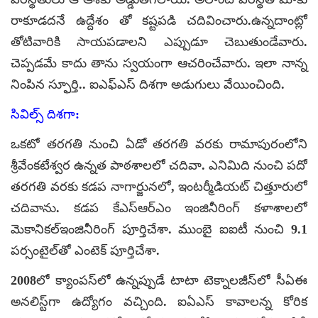
రాకూడదనే ఉద్దేశం తో కష్టపడి చదివించారు.ఉన్నదాంట్లో
తోటివారికి సాయపడాలని ఎప్పుడూ చెబుతుండేవారు.
చెప్పడమే కాదు తాను స్వయంగా ఆచరించేవారు. ఇలా నాన్న
నింపిన స్ఫూర్తి.. ఐఎఫ్‌ఎస్ దిశగా అడుగులు వేయించింది.
సివిల్స్ దిశగా:
ఒకటో తరగతి నుంచి ఏడో తరగతి వరకు రామాపురంలోని
శ్రీవేంకటేశ్వర ఉన్నత పాఠశాలలో చదివా. ఎనిమిది నుంచి పదో
తరగతి వరకు కడప నాగార్జునలో, ఇంటర్మీడియట్ చిత్తూరులో
చదివాను. కడప కేఎస్ఆర్ఎం ఇంజినీరింగ్ కళాశాలలో
మెకానికల్ఇంజినీరింగ్ పూర్తిచేశా. ముంబై ఐఐటీ నుంచి 9.1
పర్సంటైల్‌తో ఎంటెక్ పూర్తిచేశా.
2008లో క్యాంపస్‌లో ఉన్నప్పుడే టాటా టెక్నాలజీస్‌లో సీఏఈ
అనలిస్ట్‌గా ఉద్యోగం వచ్చింది. ఐఏఎస్ కావాలన్న కోరిక