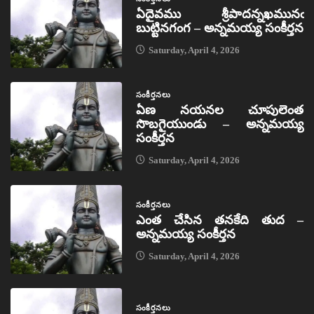
ఏదైవము శ్రీపాదన్నఖమునఁ
బుట్టినగంగ – అన్నమయ్య సంకీర్తన
Saturday, April 4, 2026
సంకీర్తనలు
ఏణ నయనల చూపులెంత
సొబగైయుండు – అన్నమయ్య
సంకీర్తన
Saturday, April 4, 2026
సంకీర్తనలు
ఎంత చేసిన తనకేది తుద –
అన్నమయ్య సంకీర్తన
Saturday, April 4, 2026
సంకీర్తనలు