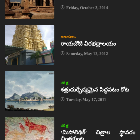
Friday, October 3, 2014
ఆలయాలు
రాయచోటి వీరభద్రాలయం
Saturday, May 12, 2012
చరిత్ర
శత్రుదుర్భేద్యమైన సిద్ధవటం కోట
Tuesday, May 17, 2011
చరిత్ర
‘మిసోలిథిక్‌’ చిత్రాల స్థావరం
చింతకుంట