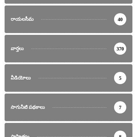
రాయలసీమ
40
వార్తలు
370
వీడియోలు
5
సాగునీటి పథకాలు
7
సాహిత్యం
8