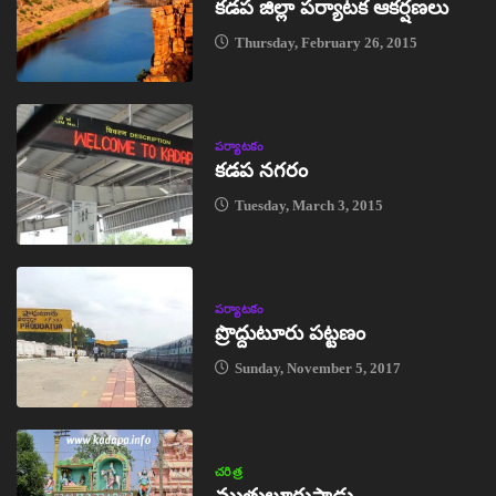
కడప జిల్లా పర్యాటక ఆకర్షణలు
Thursday, February 26, 2015
పర్యాటకం
కడప నగరం
Tuesday, March 3, 2015
పర్యాటకం
ప్రొద్దుటూరు పట్టణం
Sunday, November 5, 2017
చరిత్ర