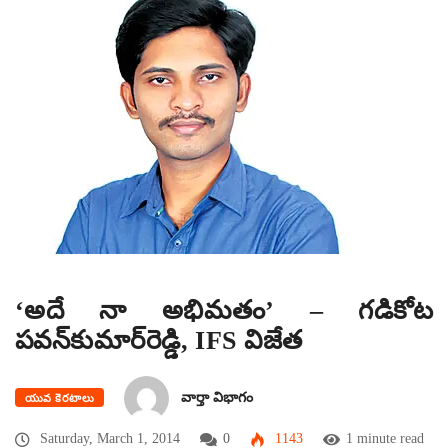
‘అదే నా అభిమతం’ – గడికోట
పవన్‌కుమార్‌రెడ్డి, IFS విజేత
వార్తా విభాగం
యువ కెరటాలు
Saturday, March 1, 2014
0
1143
1 minute read