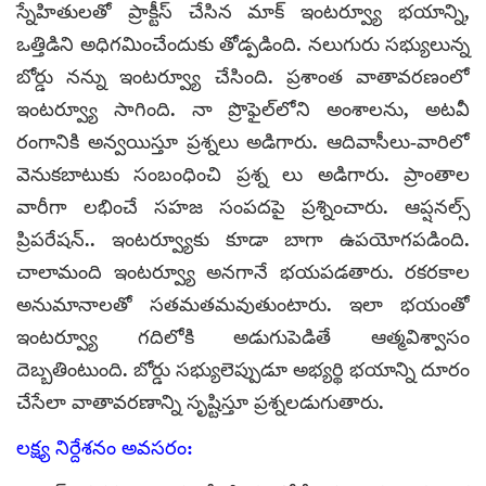
స్నేహితులతో ప్రాక్టీస్ చేసిన మాక్ ఇంటర్వ్యూ భయాన్ని,
ఒత్తిడిని అధిగమించేందుకు తోడ్పడింది. నలుగురు సభ్యులున్న
బోర్డు నన్ను ఇంటర్వ్యూ చేసింది. ప్రశాంత వాతావరణంలో
ఇంటర్వ్యూ సాగింది. నా ప్రొఫైల్‌లోని అంశాలను, అటవీ
రంగానికి అన్వయిస్తూ ప్రశ్నలు అడిగారు. ఆదివాసీలు-వారిలో
వెనుకబాటుకు సంబంధించి ప్రశ్న లు అడిగారు. ప్రాంతాల
వారీగా లభించే సహజ సంపదపై ప్రశ్నించారు. ఆప్షనల్స్
ప్రిపరేషన్.. ఇంటర్వ్యూకు కూడా బాగా ఉపయోగపడింది.
చాలామంది ఇంటర్వ్యూ అనగానే భయపడతారు. రకరకాల
అనుమానాలతో సతమతమవుతుంటారు. ఇలా భయంతో
ఇంటర్వ్యూ గదిలోకి అడుగుపెడితే ఆత్మవిశ్వాసం
దెబ్బతింటుంది. బోర్డు సభ్యులెప్పుడూ అభ్యర్థి భయాన్ని దూరం
చేసేలా వాతావరణాన్ని సృష్టిస్తూ ప్రశ్నలడుగుతారు.
లక్ష్య నిర్దేశనం అవసరం: