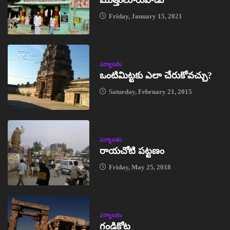
ముత్తులూరుపాడు
Friday, January 15, 2021
పర్యాటకం
ఒంటిమిట్టకు ఎలా చేరుకోవచ్చు?
Saturday, February 21, 2015
పర్యాటకం
రాయచోటి పట్టణం
Friday, May 25, 2018
పర్యాటకం
గండికోట