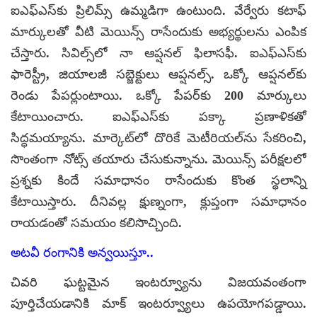
ఐఎఫ్‌ఎస్‌కు ప్రిలిమ్స్ ఉమ్మడిగా ఉంటుంది. వేర్వేరు కటాఫ్
మార్కులతో వీటి మెయిన్స్ రాసేందుకు అభ్యర్థులను ఎంపిక
చేస్తారు. సివిల్స్‌లో నా ఆప్షనల్ ఫిలాసఫీ. ఐఎఫ్‌ఎస్‌కు
ఫారెస్ట్రీ, జియాలజీ సబ్జెక్టులు ఆప్షనల్స్. ఒక్కో ఆప్షనల్‌కు
రెండు పేపర్లుంటాయి. ఒక్కో పేపర్‌కు 200 మార్కులు
కేటాయించారు. ఐఎఫ్‌ఎస్‌కు పక్కా ప్రణాళికతో
సిద్ధమయ్యాను. మార్కెట్‌లో దొరికే మెటీరియల్‌ను సేకరించి,
సొంతంగా నోట్స్ తయారు చేసుకున్నాను. మెయిన్స్ పరీక్షలలో
ప్రశ్నకు కిందే సమాధానం రాసేందుకు కొంత స్థలాన్ని
కేటాయిస్తారు. దీనివల్ల క్షుణ్నంగా, క్లుప్తంగా సమాధానం
రాయడంతో సమయం కలిసొచ్చింది.
అటవీ రంగానికి అన్వయిస్తూ..
చివరి ఘట్టమైన ఇంటర్వ్యూను విజయవంతంగా
పూర్తిచేయడానికి మాక్ ఇంటర్వ్యూలు ఉపయోగపడ్డాయి.