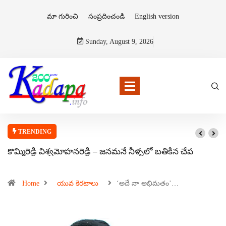
మా గురించి
సంప్రదించండి
English version
Sunday, August 9, 2026
TRENDING
కొమ్మిరెడ్డి విశ్వమోహనరెడ్డి – జనమనే నీళ్ళలో బతికిన చేప
Home
యువ కెరటాలు
‘అదే నా అభిమతం’…