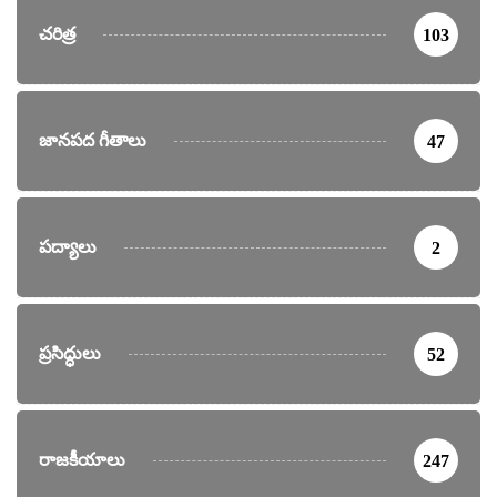
చరిత్ర
103
జానపద గీతాలు
47
పద్యాలు
2
ప్రసిద్ధులు
52
రాజకీయాలు
247