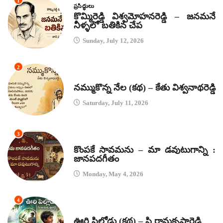
1
ప్రసిద్ధులు
కొమ్మిరెడ్డి విశ్వమోహనరెడ్డి – జనమనే
నీళ్ళలో బతికిన చేప
Sunday, July 12, 2026
2
కథలు
నమ్ముకొన్న నేల (కథ) – కేతు విశ్వనాథరెడ్డి
Saturday, July 11, 2026
3
జానపద గీతాలు
కొంపకే సావమను – మా డవుటుగాన్ని :
జానపదగీతం
Monday, May 4, 2026
4
కథలు
ఊరి పిల్లోడు (కథ) – పి రామకృష్ణారెడ్డి