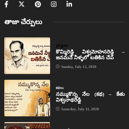
తాజా చేర్పులు
ప్రసిద్ధులు
కొమ్మిరెడ్డి విశ్వమోహనరెడ్డి –
జనమనే నీళ్ళలో బతికిన చేప
Sunday, July 12, 2026
కథలు
నమ్ముకొన్న నేల (కథ) – కేతు
విశ్వనాథరెడ్డి
Saturday, July 11, 2026