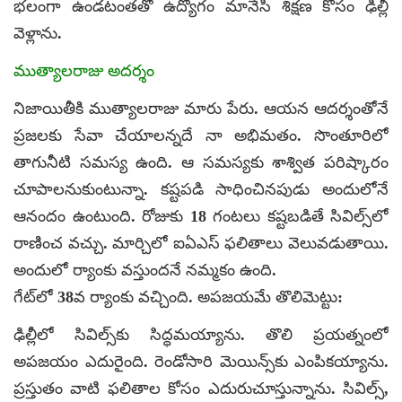
భలంగా ఉండటంతతో ఉద్యోగం మానేసి శిక్షణ కోసం ఢిల్లీ
వెళ్లాను.
ముత్యాలరాజు అదర్శం
నిజాయితీకి ముత్యాలరాజు మారు పేరు. ఆయన ఆదర్శంతోనే
ప్రజలకు సేవా చేయాలన్నదే నా అభిమతం. సొంతూరిలో
తాగునీటి సమస్య ఉంది. ఆ సమస్యకు శాశ్విత పరిష్కారం
చూపాలనుకుంటున్నా. కష్టపడి సాధించినపుడు అందులోనే
ఆనందం ఉంటుంది. రోజుకు 18 గంటలు కష్టబడితే సివిల్స్‌లో
రాణించ వచ్చు. మార్చిలో ఐఏఎస్ ఫలితాలు వెలువడుతాయి.
అందులో ర్యాంకు వస్తుందనే నమ్మకం ఉంది.
గేట్‌లో 38వ ర్యాంకు వచ్చింది. అపజయమే తొలిమెట్టు:
ఢిల్లీలో సివిల్స్‌కు సిద్ధమయ్యాను. తొలి ప్రయత్నంలో
అపజయం ఎదురైంది. రెండోసారి మెయిన్స్‌కు ఎంపికయ్యాను.
ప్రస్తుతం వాటి ఫలితాల కోసం ఎదురుచూస్తున్నాను. సివిల్స్,