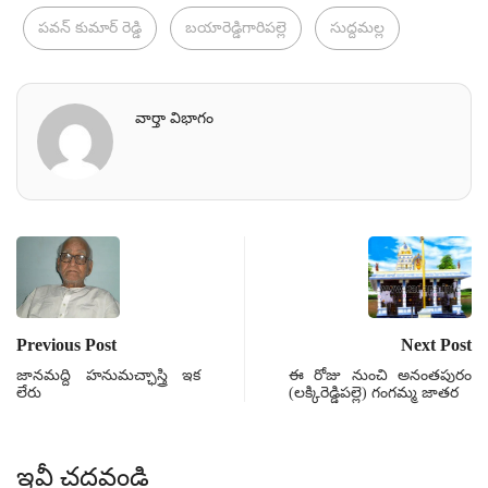
పవన్‌ కుమార్‌ రెడ్డి
బయారెడ్డిగారిపల్లె
సుద్దమల్ల
వార్తా విభాగం
Previous Post
Next Post
జానమద్ది హనుమచ్ఛాస్త్రి ఇక
ఈ రోజు నుంచి అనంతపురం
లేరు
(లక్కిరెడ్డిపల్లె) గంగమ్మ జాతర
ఇవీ చదవండి