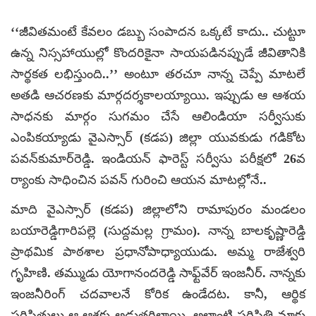
‘‘జీవితమంటే కేవలం డబ్బు సంపాదన ఒక్కటే కాదు.. చుట్టూ
ఉన్న నిస్సహాయుల్లో కొందరికైనా సాయపడినప్పుడే జీవితానికి
సార్థకత లభిస్తుంది..’’ అంటూ తరచూ నాన్న చెప్పే మాటలే
అతడి ఆచరణకు మార్గదర్శకాలయ్యాయి. ఇప్పుడు ఆ ఆశయ
సాధనకు మార్గం సుగమం చేసే ఆలిండియా సర్వీసుకు
ఎంపికయ్యాడు వైఎస్సార్ (కడప) జిల్లా యువకుడు గడికోట
పవన్‌కుమార్‌రెడ్డి. ఇండియన్ ఫారెస్ట్ సర్వీసు పరీక్షలో 26వ
ర్యాంకు సాధించిన పవన్ గురించి ఆయన మాటల్లోనే..
మాది వైఎస్సార్ (కడప) జిల్లాలోని రామాపురం మండలం
బయారెడ్డిగారిపల్లె (సుద్దమల్ల గ్రామం). నాన్న బాలకృష్ణారెడ్డి
ప్రాథమిక పాఠశాల ప్రధానోపాధ్యాయుడు. అమ్మ రాజేశ్వరి
గృహిణి. తమ్ముడు యోగానందరెడ్డి సాఫ్ట్‌వేర్ ఇంజనీర్. నాన్నకు
ఇంజనీరింగ్ చదవాలనే కోరిక ఉండేదట. కానీ, ఆర్థిక
పరిస్థితులు ఆ ఆశకు అడ్డుతగిలాయి. అలాంటి పరిస్థితి మాకు