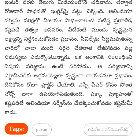
ఇంటర్ వరకు తెలుగు మీడియంలోనే చదివాను. తర్వాత
రోజువారీ సాధనతో ఇంగ్లిష్‌పై పట్టు చిక్కింది. ఆలిండియా
సర్వీసు పరీక్షల్లో విజయం సాధించాలంటే పటిష్ట ప్రణాళిక,
కష్టపడే తత్వం అవసరం. వీటికంటే ముందు స్పష్టమైన
లక్ష్యాన్ని నిర్దేశించుకోవడం ప్రధానం. సివిల్స్‌కు సిద్ధమవుతున్న
వారిలో చాలా మంది సరైన చేతిరాత లేకపోవడం వల్ల
సమస్యలు ఎదుర్కొంటున్నారు. ఒక అంశానికి సంబంధించి
విషయ పరిజ్ఞానం ఉంటే సరిపోదు.. ఆ పరిజ్ఞానాన్ని
ఎగ్జామినర్‌కు అర్థమయ్యేలా స్పష్టంగా రాయడమూ ప్రధానం.
దీనికోసం రోజూ ప్రాక్టీస్ చేయాలి. ఎస్సే పేపర్ కోసం సొంత
నోట్స్ బాగా ఉపయోగపడుతుంది. పక్కా వ్యూహంతో
కష్టపడితే ఆలిండియా సర్వీస్‌ను చేజిక్కించుకోవడం కష్టమేమీ
కాదు.
Tags:
pavan
గడికోట పవన్‌కుమార్‌రెడ్డి