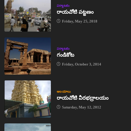
పర్యాటకం
రాయచోటి పట్టణం
Friday, May 25, 2018
పర్యాటకం
గండికోట
Friday, October 3, 2014
ఆలయాలు
రాయచోటి వీరభద్రాలయం
Saturday, May 12, 2012