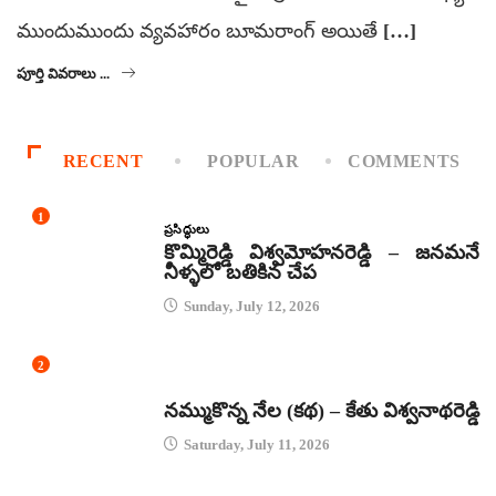
ముందుముందు వ్యవహారం బూమరాంగ్‌ అయితే […]
పూర్తి వివరాలు ...
RECENT
POPULAR
COMMENTS
1
ప్రసిద్ధులు
కొమ్మిరెడ్డి విశ్వమోహనరెడ్డి – జనమనే
నీళ్ళలో బతికిన చేప
Sunday, July 12, 2026
2
కథలు
నమ్ముకొన్న నేల (కథ) – కేతు విశ్వనాథరెడ్డి
Saturday, July 11, 2026