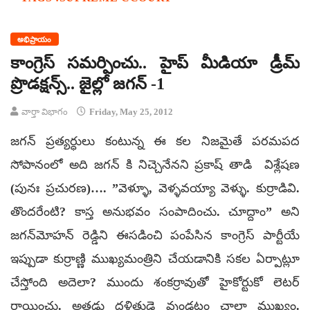
అభిప్రాయం
కాంగ్రెస్‌ సమర్పించు.. హైప్‌ మీడియా డ్రీమ్‌
ప్రొడక్షన్స్‌.. జైల్లో జగన్‌ -1
వార్తా విభాగం
Friday, May 25, 2012
జగన్ ప్రత్యర్ధులు కంటున్న ఈ కల నిజమైతే పరమపద
సోపానంలో అది జగన్ కి నిచ్చెనేనని ప్రకాష్ తాడి విశ్లేషణ
(పునః ప్రచురణ)…. ”వెళ్ళూ, వెళ్ళవయ్యా వెళ్ళు. కుర్రాడివి.
తొందరేంటి? కాస్త అనుభవం సంపాదించు. చూద్దాం” అని
జగన్‌మోహన్‌ రెడ్డిని ఈసడించి పంపేసిన కాంగ్రెస్‌ పార్టీయే
ఇప్పుడా కుర్రాణ్ణి ముఖ్యమంత్రిని చేయడానికి సకల ఏర్పాట్లూ
చేస్తోంది అదెలా? ముందు శంకర్రావుతో హైకోర్టుకో లెటర్‌
రాయించు. అతడు దళితుడై వుండటం చాలా ముఖ్యం.