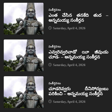
సంకీర్తనలు
ఎంత చేసిన తనకేది తుద –
అన్నమయ్య సంకీర్తన
Saturday, April 4, 2026
సంకీర్తనలు
ఎవ్వరెవ్వరివాడో యీ జీవుఁడు
చూడ- – అన్నమయ్య సంకీర్తన
Saturday, April 4, 2026
సంకీర్తనలు
చూడరెవ్వరు దీనిసోద్యంబు
పరికించి – అన్నమయ్య సంకీర్తన
Saturday, April 4, 2026