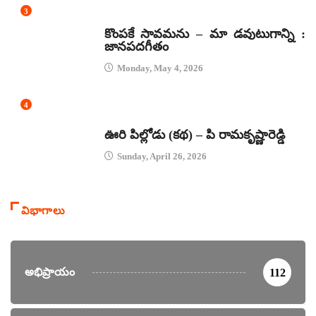
3
జానపద గీతాలు
కొంపకే సావమను – మా డవుటుగాన్ని :
జానపదగీతం
Monday, May 4, 2026
4
కథలు
ఊరి పిల్లోడు (కథ) – పి రామకృష్ణారెడ్డి
Sunday, April 26, 2026
విభాగాలు
అభిప్రాయం
112