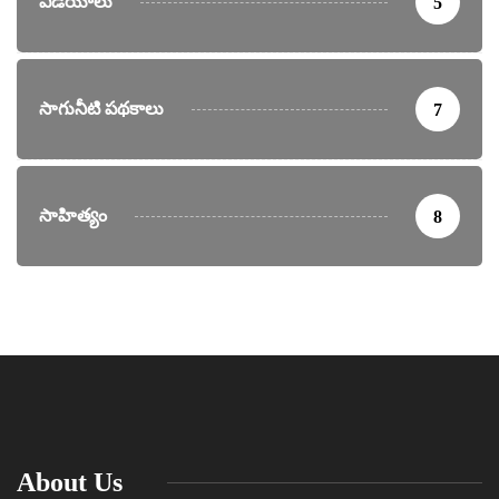
వీడియోలు
5
సాగునీటి పథకాలు
7
సాహిత్యం
8
About Us