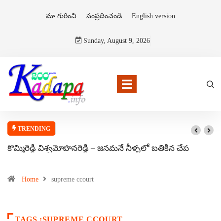
మా గురించి
సంప్రదించండి
English version
Sunday, August 9, 2026
TRENDING
కొమ్మిరెడ్డి విశ్వమోహనరెడ్డి – జనమనే నీళ్ళలో బతికిన చేప
Home
supreme ccourt
TAGS :SUPREME CCOURT