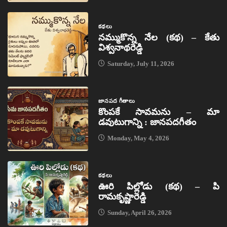
కథలు
నమ్ముకొన్న నేల (కథ) – కేతు
విశ్వనాథరెడ్డి
Saturday, July 11, 2026
జానపద గీతాలు
కొంపకే సావమను – మా
డవుటుగాన్ని : జానపదగీతం
Monday, May 4, 2026
కథలు
ఊరి పిల్లోడు (కథ) – పి
రామకృష్ణారెడ్డి
Sunday, April 26, 2026