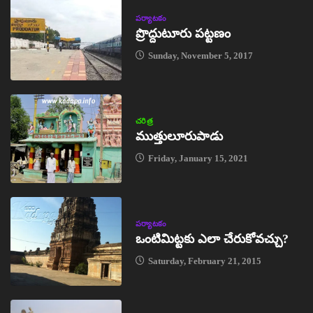
పర్యాటకం
ప్రొద్దుటూరు పట్టణం
Sunday, November 5, 2017
చరిత్ర
ముత్తులూరుపాడు
Friday, January 15, 2021
పర్యాటకం
ఒంటిమిట్టకు ఎలా చేరుకోవచ్చు?
Saturday, February 21, 2015