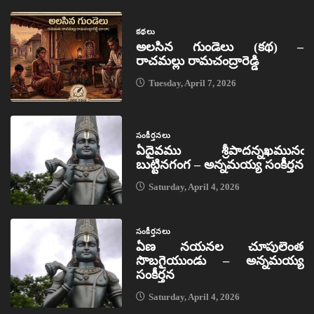
కథలు
అలసిన గుండెలు (కథ) –
రాచమల్లు రామచంద్రారెడ్డి
Tuesday, April 7, 2026
సంకీర్తనలు
ఏదైవము శ్రీపాదన్నఖమునఁ
బుట్టినగంగ – అన్నమయ్య సంకీర్తన
Saturday, April 4, 2026
సంకీర్తనలు
ఏణ నయనల చూపులెంత
సొబగైయుండు – అన్నమయ్య
సంకీర్తన
Saturday, April 4, 2026