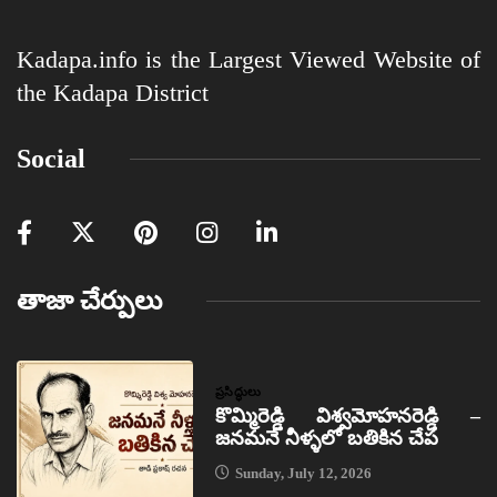
Kadapa.info is the Largest Viewed Website of
the Kadapa District
Social
తాజా చేర్పులు
ప్రసిద్ధులు
కొమ్మిరెడ్డి విశ్వమోహనరెడ్డి –
జనమనే నీళ్ళలో బతికిన చేప
Sunday, July 12, 2026