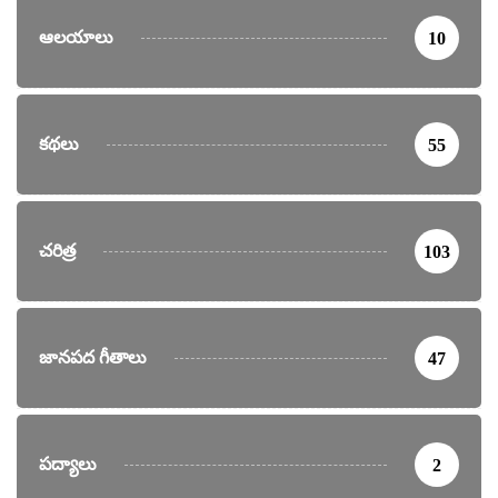
ఆలయాలు
10
కథలు
55
చరిత్ర
103
జానపద గీతాలు
47
పద్యాలు
2