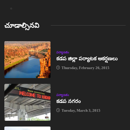
చూడాల్సినవి
పర్యాటకం
కడప జిల్లా పర్యాటక ఆకర్షణలు
Thursday, February 26, 2015
పర్యాటకం
కడప నగరం
Tuesday, March 3, 2015