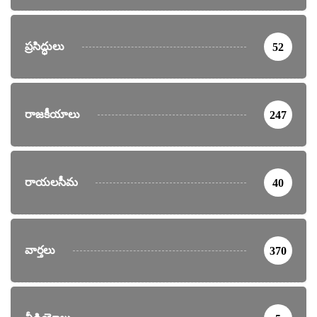
ప్రసిద్ధులు
52
రాజకీయాలు
247
రాయలసీమ
40
వార్తలు
370