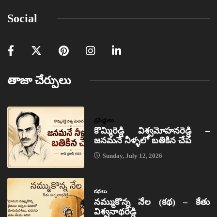
Social
తాజా చేర్పులు
ప్రసిద్ధులు
కొమ్మిరెడ్డి విశ్వమోహనరెడ్డి –
జనమనే నీళ్ళలో బతికిన చేప
Sunday, July 12, 2026
కథలు
నమ్ముకొన్న నేల (కథ) – కేతు
విశ్వనాథరెడ్డి