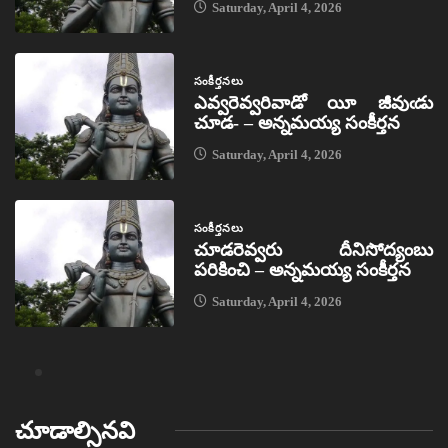
Saturday, April 4, 2026
సంకీర్తనలు
ఎవ్వరెవ్వరివాడో యీ జీవుఁడు
చూడ- – అన్నమయ్య సంకీర్తన
Saturday, April 4, 2026
సంకీర్తనలు
చూడరెవ్వరు దీనిసోద్యంబు
పరికించి – అన్నమయ్య సంకీర్తన
Saturday, April 4, 2026
చూడాల్సినవి