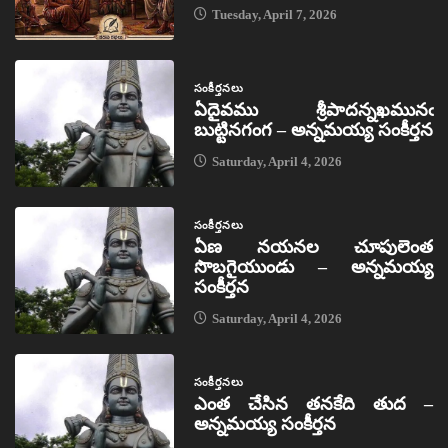
Tuesday, April 7, 2026
సంకీర్తనలు
ఏదైవము శ్రీపాదన్నఖమునఁ
బుట్టినగంగ – అన్నమయ్య సంకీర్తన
Saturday, April 4, 2026
సంకీర్తనలు
ఏణ నయనల చూపులెంత
సొబగైయుండు – అన్నమయ్య
సంకీర్తన
Saturday, April 4, 2026
సంకీర్తనలు
ఎంత చేసిన తనకేది తుద –
అన్నమయ్య సంకీర్తన