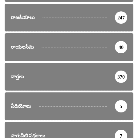
రాజకీయాలు
247
రాయలసీమ
40
వార్తలు
370
వీడియోలు
5
సాగునీటి పథకాలు
7