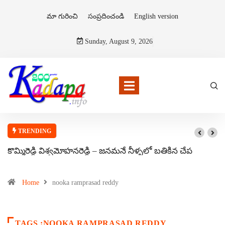
మా గురించి
సంప్రదించండి
English version
Sunday, August 9, 2026
TRENDING
కొమ్మిరెడ్డి విశ్వమోహనరెడ్డి – జనమనే నీళ్ళలో బతికిన చేప
Home
nooka ramprasad reddy
TAGS :NOOKA RAMPRASAD REDDY