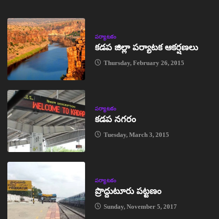
పర్యాటకం
కడప జిల్లా పర్యాటక ఆకర్షణలు
Thursday, February 26, 2015
పర్యాటకం
కడప నగరం
Tuesday, March 3, 2015
పర్యాటకం
ప్రొద్దుటూరు పట్టణం
Sunday, November 5, 2017