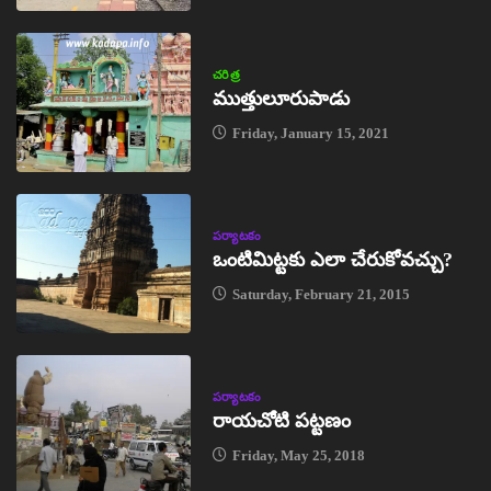
చరిత్ర
ముత్తులూరుపాడు
Friday, January 15, 2021
పర్యాటకం
ఒంటిమిట్టకు ఎలా చేరుకోవచ్చు?
Saturday, February 21, 2015
పర్యాటకం
రాయచోటి పట్టణం
Friday, May 25, 2018