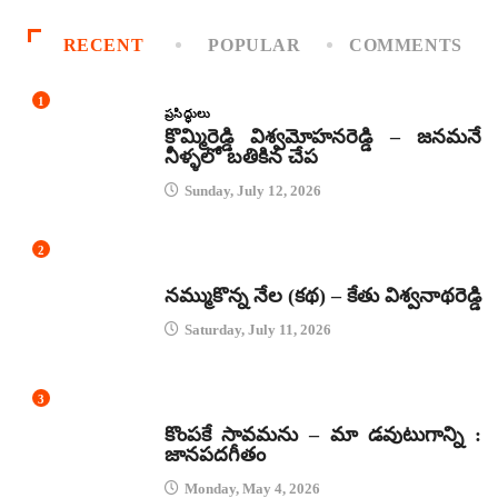
RECENT
POPULAR
COMMENTS
1
ప్రసిద్ధులు
కొమ్మిరెడ్డి విశ్వమోహనరెడ్డి – జనమనే
నీళ్ళలో బతికిన చేప
Sunday, July 12, 2026
2
కథలు
నమ్ముకొన్న నేల (కథ) – కేతు విశ్వనాథరెడ్డి
Saturday, July 11, 2026
3
జానపద గీతాలు
కొంపకే సావమను – మా డవుటుగాన్ని :
జానపదగీతం
Monday, May 4, 2026