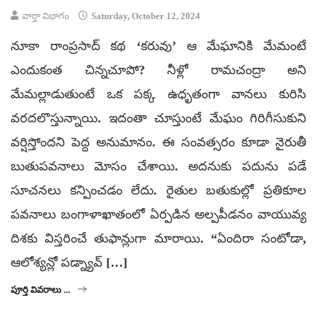
వార్తా విభాగం
Saturday, October 12, 2024
నూకా రాంప్రసాద్ కథ ‘కరువు’ ఆ మేఘానికి మేమంటే
ఎందుకంత చిన్నచూపో? నీళ్లో రామచంద్రా అని
మేమల్లాడుతుంటే ఒక పక్క ఉధృతంగా వానలు కురిసి
వరదలొస్తున్నాయి. ఇదంతా చూస్తుంటే మేఘం గిరిగీసుకుని
వర్షిస్తోందని పెద్ద అనుమానం. ఈ సంవత్సరం కూడా నైరుతీ
బుతుపవనాలు మోసం చేశాయి. అదనుకు పదును పడే
సూచనలు కన్పించడం లేదు. రైతుల బతుకుల్లో ప్రతికూల
పవనాలు బంగాళాఖాతంలో ఏర్పడిన అల్పపీడనం వాయువ్య
దిశకు విస్తరించే తుఫాన్లుగా మారాయి. “ఏందిరా సంటోడా,
ఆలోశ్యన్లో పడ్న్యావ్‌ […]
పూర్తి వివరాలు ...