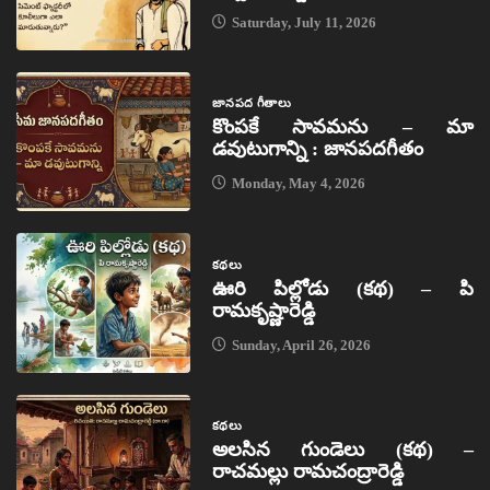
Saturday, July 11, 2026
జానపద గీతాలు
కొంపకే సావమను – మా
డవుటుగాన్ని : జానపదగీతం
Monday, May 4, 2026
కథలు
ఊరి పిల్లోడు (కథ) – పి
రామకృష్ణారెడ్డి
Sunday, April 26, 2026
కథలు
అలసిన గుండెలు (కథ) –
రాచమల్లు రామచంద్రారెడ్డి