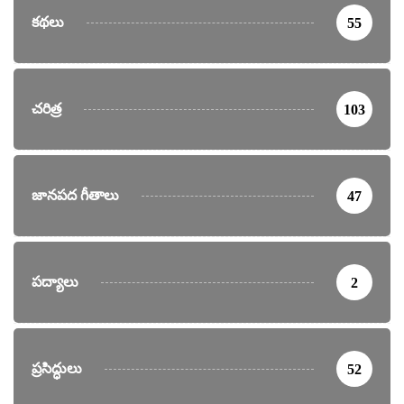
కథలు
55
చరిత్ర
103
జానపద గీతాలు
47
పద్యాలు
2
ప్రసిద్ధులు
52