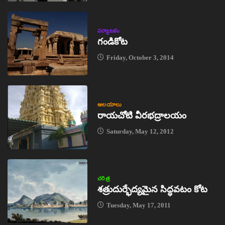
పర్యాటకం
గండికోట
Friday, October 3, 2014
ఆలయాలు
రాయచోటి వీరభద్రాలయం
Saturday, May 12, 2012
చరిత్ర
శత్రుదుర్భేద్యమైన సిద్ధవటం కోట
Tuesday, May 17, 2011