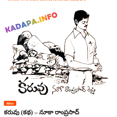
కథలు
కరువు (కథ) – నూకా రాంప్రసాద్