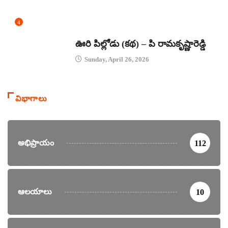
4
కథలు
ఊరి పిల్లోడు (కథ) – పి రామకృష్ణారెడ్డి
Sunday, April 26, 2026
విభాగాలు
అభిప్రాయం
112
ఆలయాలు
10