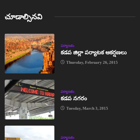
చూడాల్సినవి
పర్యాటకం
కడప జిల్లా పర్యాటక ఆకర్షణలు
Thursday, February 26, 2015
పర్యాటకం
కడప నగరం
Tuesday, March 3, 2015
పర్యాటకం