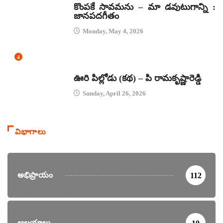
కొంపకే సావమను – మా డవుటుగాన్ని :
జానపదగీతం
Monday, May 4, 2026
4
కథలు
ఊరి పిల్లోడు (కథ) – పి రామకృష్ణారెడ్డి
Sunday, April 26, 2026
విభాగాలు
అభిప్రాయం
112
ఆలయాలు