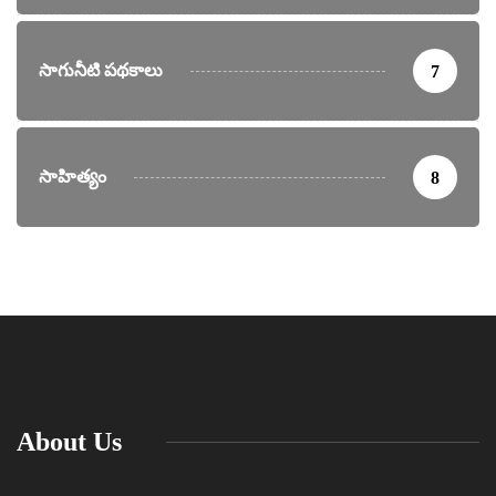
సాగునీటి పథకాలు
7
సాహిత్యం
8
About Us