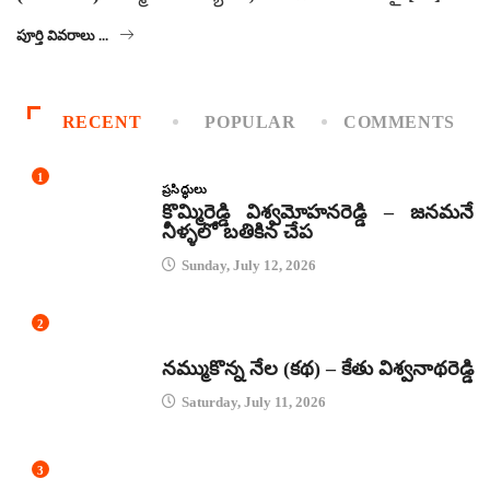
పూర్తి వివరాలు ...
RECENT
POPULAR
COMMENTS
1
ప్రసిద్ధులు
కొమ్మిరెడ్డి విశ్వమోహనరెడ్డి – జనమనే
నీళ్ళలో బతికిన చేప
Sunday, July 12, 2026
2
కథలు
నమ్ముకొన్న నేల (కథ) – కేతు విశ్వనాథరెడ్డి
Saturday, July 11, 2026
3
జానపద గీతాలు