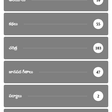
10
కథలు
55
చరిత్ర
103
జానపద గీతాలు
47
పద్యాలు
2