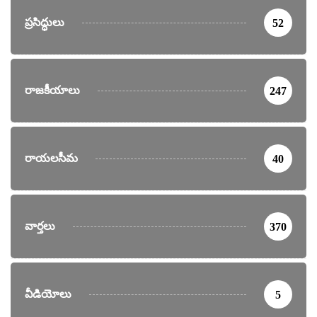
ప్రసిద్ధులు
52
రాజకీయాలు
247
రాయలసీమ
40
వార్తలు
370
వీడియోలు
5