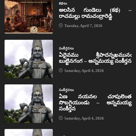
కథలు
అలసిన గుండెలు (కథ) –
రాచమల్లు రామచంద్రారెడ్డి
Tuesday, April 7, 2026
సంకీర్తనలు
ఏదైవము శ్రీపాదన్నఖమునఁ
బుట్టినగంగ – అన్నమయ్య సంకీర్తన
Saturday, April 4, 2026
సంకీర్తనలు
ఏణ నయనల చూపులెంత
సొబగైయుండు – అన్నమయ్య
సంకీర్తన
Saturday, April 4, 2026