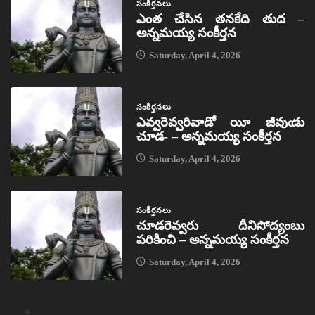
సంకీర్తనలు
ఎంత చేసిన తనకేది తుద –
అన్నమయ్య సంకీర్తన
Saturday, April 4, 2026
సంకీర్తనలు
ఎవ్వరెవ్వరివాడో యీ జీవుఁడు
చూడ- – అన్నమయ్య సంకీర్తన
Saturday, April 4, 2026
సంకీర్తనలు
చూడరెవ్వరు దీనిసోద్యంబు
పరికించి – అన్నమయ్య సంకీర్తన
Saturday, April 4, 2026