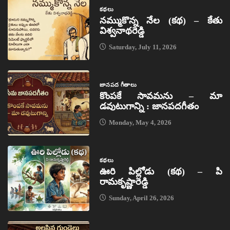
కథలు
నమ్ముకొన్న నేల (కథ) – కేతు
విశ్వనాథరెడ్డి
Saturday, July 11, 2026
జానపద గీతాలు
కొంపకే సావమను – మా
డవుటుగాన్ని : జానపదగీతం
Monday, May 4, 2026
కథలు
ఊరి పిల్లోడు (కథ) – పి
రామకృష్ణారెడ్డి
Sunday, April 26, 2026