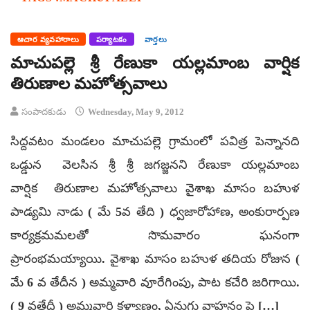
ఆచార వ్యవహారాలు
పర్యాటకం
వార్తలు
మాచుపల్లె శ్రీ రేణుకా యల్లమాంబ వార్షిక
తిరుణాల మహోత్సవాలు
సంపాదకుడు
Wednesday, May 9, 2012
సిద్దవటం మండలం మాచుపల్లె గ్రామంలో పవిత్ర పెన్నానది
ఒడ్డున వెలసిన శ్రీ శ్రీ జగజ్జనని రేణుకా యల్లమాంబ
వార్షిక తిరుణాల మహోత్సవాలు వైశాఖ మాసం బహుళ
పాడ్యమి నాడు ( మే 5వ తేది ) ధ్వజారోహాణ, అంకురార్పణ
కార్యక్రమమలతో సొమవారం ఘనంగా
ప్రారంభమయ్యాయి. వైశాఖ మాసం బహుళ తదియ రోజున (
మే 6 వ తేదీన ) అమ్మవారి వూరేగింపు, పాట కచేరి జరిగాయి.
( 9 వతేదీ ) అమ్మవారి కళ్యాణం, ఏనుగు వాహనం పై […]