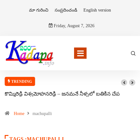
మా గురించి
సంప్రదించండి
English version
Friday, August 7, 2026
TRENDING
కొమ్మిరెడ్డి విశ్వమోహనరెడ్డి – జనమనే నీళ్ళలో బతికిన చేప
Home
machupalli
TAGS :MACHUPALLI