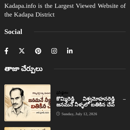
Kadapa.info is the Largest Viewed Website of
the Kadapa District
Social
తాజా చేర్పులు
ప్రసిద్ధులు
కొమ్మిరెడ్డి విశ్వమోహనరెడ్డి –
జనమనే నీళ్ళలో బతికిన చేప
Sunday, July 12, 2026