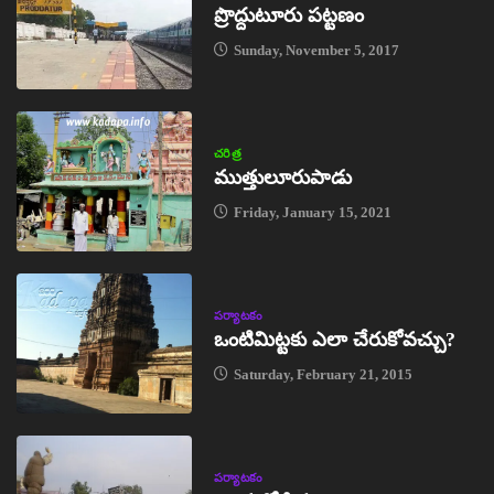
ప్రొద్దుటూరు పట్టణం
Sunday, November 5, 2017
చరిత్ర
ముత్తులూరుపాడు
Friday, January 15, 2021
పర్యాటకం
ఒంటిమిట్టకు ఎలా చేరుకోవచ్చు?
Saturday, February 21, 2015
పర్యాటకం