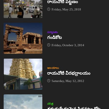
రాయచోటి పట్టణం
Friday, May 25, 2018
పర్యాటకం
గండికోట
Friday, October 3, 2014
ఆలయాలు
రాయచోటి వీరభద్రాలయం
Saturday, May 12, 2012
చరిత్ర