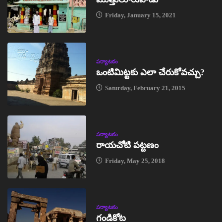
Friday, January 15, 2021
పర్యాటకం
ఒంటిమిట్టకు ఎలా చేరుకోవచ్చు?
Saturday, February 21, 2015
పర్యాటకం
రాయచోటి పట్టణం
Friday, May 25, 2018
పర్యాటకం
గండికోట