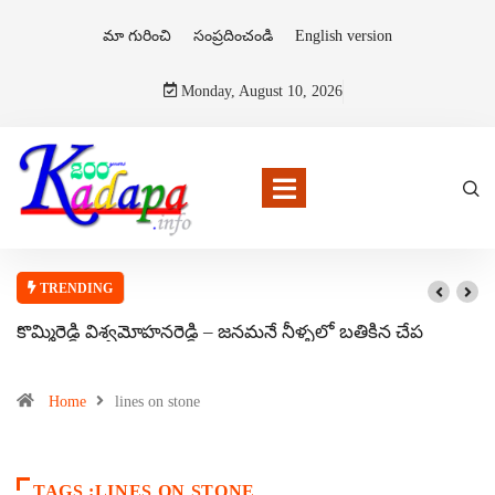
మా గురించి
సంప్రదించండి
English version
Monday, August 10, 2026
TRENDING
కొమ్మిరెడ్డి విశ్వమోహనరెడ్డి – జనమనే నీళ్ళలో బతికిన చేప
Home
lines on stone
TAGS :LINES ON STONE