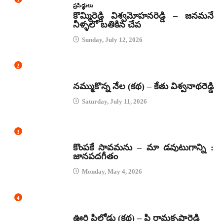
ప్రసిద్ధులు
కొమ్మిరెడ్డి విశ్వమోహనరెడ్డి – జనమనే
నీళ్ళలో బతికిన చేప
Sunday, July 12, 2026
2
కథలు
నమ్ముకొన్న నేల (కథ) – కేతు విశ్వనాథరెడ్డి
Saturday, July 11, 2026
3
జానపద గీతాలు
కొంపకే సావమను – మా డవుటుగాన్ని :
జానపదగీతం
Monday, May 4, 2026
4
కథలు
ఊరి పిల్లోడు (కథ) – పి రామకృష్ణారెడ్డి