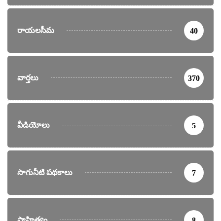
రాయలసీమ
40
వార్తలు
370
వీడియోలు
5
సాగునీటి పథకాలు
7
సాహిత్యం
8