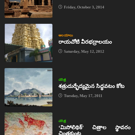
Friday, October 3, 2014
ఆలయాలు
రాయచోటి వీరభద్రాలయం
Saturday, May 12, 2012
చరిత్ర
శత్రుదుర్భేద్యమైన సిద్ధవటం కోట
Tuesday, May 17, 2011
చరిత్ర
‘మిసోలిథిక్‌’ చిత్రాల స్థావరం
చింతకుంట