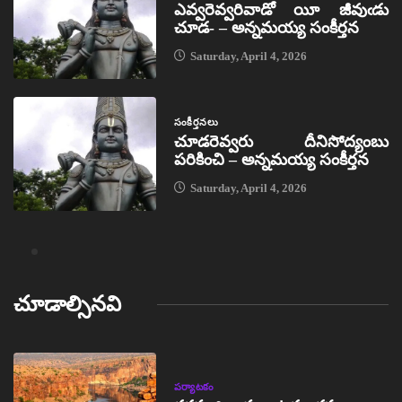
ఎవ్వరెవ్వరివాడో యీ జీవుఁడు
చూడ- – అన్నమయ్య సంకీర్తన
Saturday, April 4, 2026
సంకీర్తనలు
చూడరెవ్వరు దీనిసోద్యంబు
పరికించి – అన్నమయ్య సంకీర్తన
Saturday, April 4, 2026
చూడాల్సినవి
పర్యాటకం