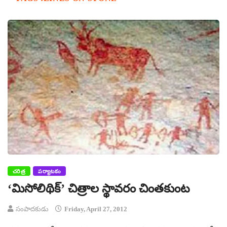
చరిత్ర
పర్యాటకం
‘మిసోలిథిక్‌’ చిత్రాల స్థావరం చింతకుంట
సంపాదకుడు
Friday, April 27, 2012