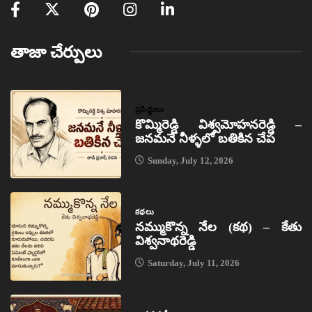
తాజా చేర్పులు
ప్రసిద్ధులు
కొమ్మిరెడ్డి విశ్వమోహనరెడ్డి –
జనమనే నీళ్ళలో బతికిన చేప
Sunday, July 12, 2026
కథలు
నమ్ముకొన్న నేల (కథ) – కేతు
విశ్వనాథరెడ్డి
Saturday, July 11, 2026