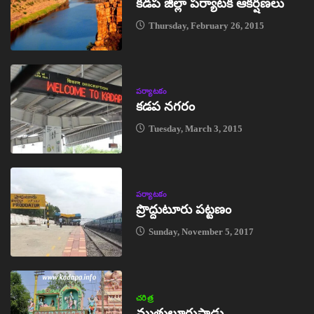
కడప జిల్లా పర్యాటక ఆకర్షణలు
Thursday, February 26, 2015
పర్యాటకం
కడప నగరం
Tuesday, March 3, 2015
పర్యాటకం
ప్రొద్దుటూరు పట్టణం
Sunday, November 5, 2017
చరిత్ర
ముత్తులూరుపాడు