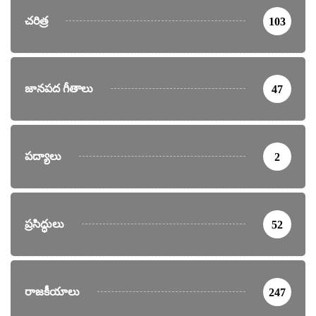
చరిత్ర
103
జానపద గీతాలు
47
పద్యాలు
2
ప్రసిద్ధులు
52
రాజకీయాలు
247