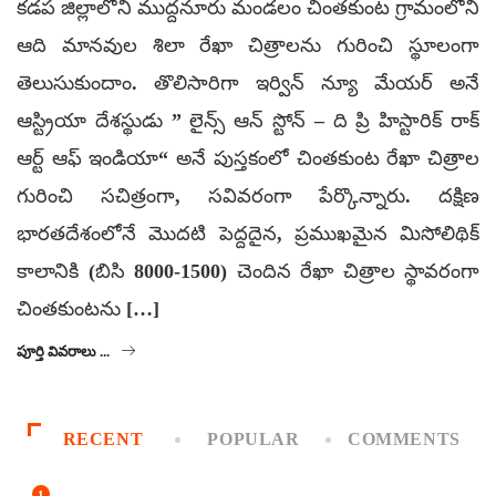
కడప జిల్లాలోని ముద్దనూరు మండలం చింతకుంట గ్రామంలోని
ఆది మానవుల శిలా రేఖా చిత్రాలను గురించి స్థూలంగా
తెలుసుకుందాం. తొలిసారిగా ఇర్విన్‌ న్యూ మేయర్‌ అనే
ఆస్ట్రియా దేశస్థుడు ” లైన్స్‌ ఆన్‌ స్టోన్‌ – ది ప్రి హిస్టారిక్‌ రాక్‌
ఆర్ట్‌ ఆఫ్‌ ఇండియా“ అనే పుస్తకంలో చింతకుంట రేఖా చిత్రాల
గురించి సచిత్రంగా, సవివరంగా పేర్కొన్నారు. దక్షిణ
భారతదేశంలోనే మొదటి పెద్దదైన, ప్రముఖమైన మిసోలిథిక్‌
కాలానికి (బిసి 8000-1500) చెందిన రేఖా చిత్రాల స్థావరంగా
చింతకుంటను […]
పూర్తి వివరాలు ...
RECENT
POPULAR
COMMENTS
1