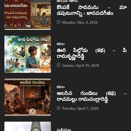
జానపద గీతాలు
కొంపకే సావమను – మా
డవుటుగాన్ని : జానపదగీతం
Monday, May 4, 2026
కథలు
ఊరి పిల్లోడు (కథ) – పి
రామకృష్ణారెడ్డి
Sunday, April 26, 2026
కథలు
అలసిన గుండెలు (కథ) –
రాచమల్లు రామచంద్రారెడ్డి
Tuesday, April 7, 2026
సంకీర్తనలు