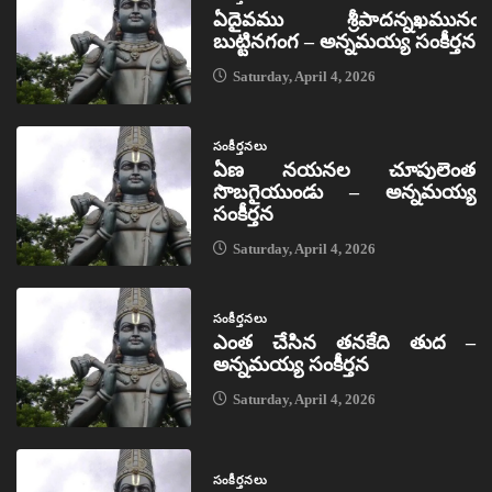
ఏదైవము శ్రీపాదన్నఖమునఁ
బుట్టినగంగ – అన్నమయ్య సంకీర్తన
Saturday, April 4, 2026
సంకీర్తనలు
ఏణ నయనల చూపులెంత
సొబగైయుండు – అన్నమయ్య
సంకీర్తన
Saturday, April 4, 2026
సంకీర్తనలు
ఎంత చేసిన తనకేది తుద –
అన్నమయ్య సంకీర్తన
Saturday, April 4, 2026
సంకీర్తనలు