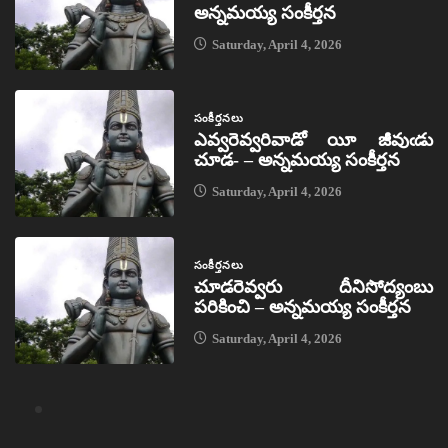
అన్నమయ్య సంకీర్తన
Saturday, April 4, 2026
సంకీర్తనలు
ఎవ్వరెవ్వరివాడో యీ జీవుఁడు
చూడ- – అన్నమయ్య సంకీర్తన
Saturday, April 4, 2026
సంకీర్తనలు
చూడరెవ్వరు దీనిసోద్యంబు
పరికించి – అన్నమయ్య సంకీర్తన
Saturday, April 4, 2026