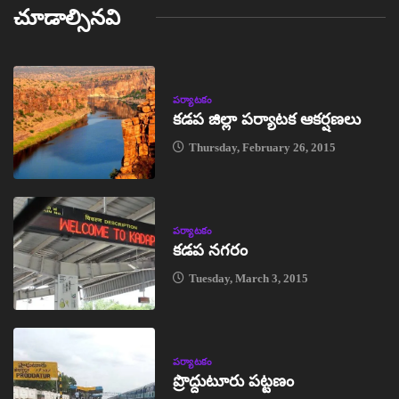
చూడాల్సినవి
పర్యాటకం
కడప జిల్లా పర్యాటక ఆకర్షణలు
Thursday, February 26, 2015
పర్యాటకం
కడప నగరం
Tuesday, March 3, 2015
పర్యాటకం
ప్రొద్దుటూరు పట్టణం