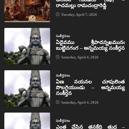
రాచమల్లు రామచంద్రారెడ్డి
Tuesday, April 7, 2026
సంకీర్తనలు
ఏదైవము శ్రీపాదన్నఖమునఁ
బుట్టినగంగ – అన్నమయ్య సంకీర్తన
Saturday, April 4, 2026
సంకీర్తనలు
ఏణ నయనల చూపులెంత
సొబగైయుండు – అన్నమయ్య
సంకీర్తన
Saturday, April 4, 2026
సంకీర్తనలు
ఎంత చేసిన తనకేది తుద –