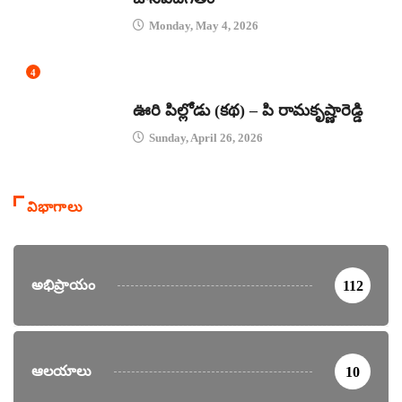
Monday, May 4, 2026
4
కథలు
ఊరి పిల్లోడు (కథ) – పి రామకృష్ణారెడ్డి
Sunday, April 26, 2026
విభాగాలు
అభిప్రాయం
112
ఆలయాలు
10