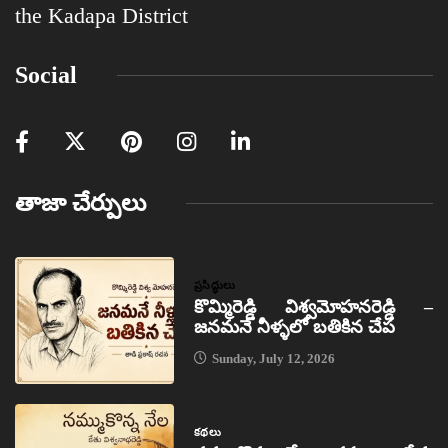
the Kadapa District
Social
తాజా చేర్పులు
ప్రసిద్ధులు
కొమ్మిరెడ్డి విశ్వమోహనరెడ్డి –
జనమనే నీళ్ళలో బతికిన చేప
Sunday, July 12, 2026
కథలు