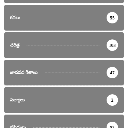
కథలు
55
చరిత్ర
103
జానపద గీతాలు
47
పద్యాలు
2
ప్రసిద్ధులు
52