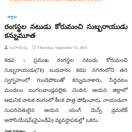
వార్తలు
రంగస్థల నటుడు కోరుమంచి సుబ్బరాయుడు
కన్నుమూత
సంపాదకుడు
Thursday, September 15, 2011
కడప : ప్రముఖ రంగస్థల నటుడు కోరుమంచి
సుబ్బరాయుడు(71) బుధవారం కడప నగరంలోని తన
స్వగృహంలో గుండెపోటుతో కన్నుమూశారు. సిద్దవటం
మండలం బంగలవాండ్లపల్లెకు చెందిన ఆయన జిల్లాలో
ఆధునిక నాటక రంగంలో కీలక పాత్ర పోషించారు. నాయుడుగా
సుపరిచితులైన ఆయన యంగ్ మెన్స్ డ్రమటిక్
అసోసియేషన్(వైఎండీఏ) వ్యవస్థాపకుల్లో ఒకరు.
పూర్తి వివరాలు ...