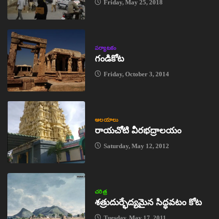
Friday, May 25, 2018
పర్యాటకం
గండికోట
Friday, October 3, 2014
ఆలయాలు
రాయచోటి వీరభద్రాలయం
Saturday, May 12, 2012
చరిత్ర
శత్రుదుర్భేద్యమైన సిద్ధవటం కోట
Tuesday, May 17, 2011