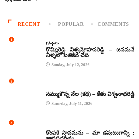
RECENT
POPULAR
COMMENTS
1
ప్రసిద్ధులు
కొమ్మిరెడ్డి విశ్వమోహనరెడ్డి – జనమనే
నీళ్ళలో బతికిన చేప
Sunday, July 12, 2026
2
కథలు
నమ్ముకొన్న నేల (కథ) – కేతు విశ్వనాథరెడ్డి
Saturday, July 11, 2026
3
జానపద గీతాలు
కొంపకే సావమను – మా డవుటుగాన్ని :
జానపదగీతం