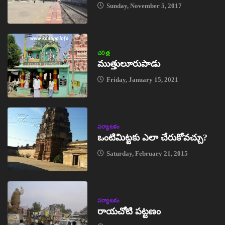
Sunday, November 5, 2017
చరిత్ర
ముత్తులూరుపాడు
Friday, January 15, 2021
పర్యాటకం
ఒంటిమిట్టకు ఎలా చేరుకోవచ్చు?
Saturday, February 21, 2015
పర్యాటకం
రాయచోటి పట్టణం