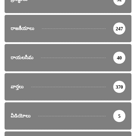
రాజకీయాలు
247
రాయలసీమ
40
వార్తలు
370
వీడియోలు
5