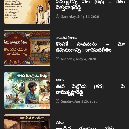
నమ్ముకొన్న నేల (కథ) – కేతు
విశ్వనాథరెడ్డి
Saturday, July 11, 2026
జానపద గీతాలు
కొంపకే సావమను – మా
డవుటుగాన్ని : జానపదగీతం
Monday, May 4, 2026
కథలు
ఊరి పిల్లోడు (కథ) – పి
రామకృష్ణారెడ్డి
Sunday, April 26, 2026
కథలు
అలసిన గుండెలు (కథ) –