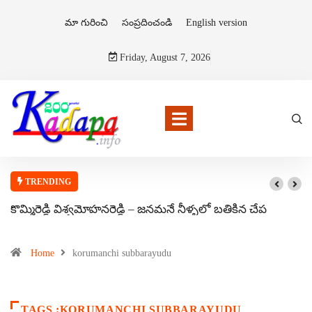
మా గురించి
సంప్రదించండి
English version
Friday, August 7, 2026
TRENDING
కొమ్మిరెడ్డి విశ్వమోహనరెడ్డి – జనమనే నీళ్ళలో బతికిన చేప
Home
korumanchi subbarayudu
TAGS :KORUMANCHI SUBBARAYUDU