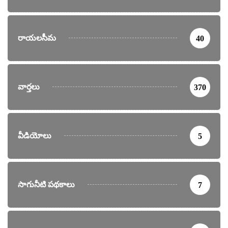
రాయలసీమ
40
వార్తలు
370
వీడియోలు
5
సాగునీటి పథకాలు
7