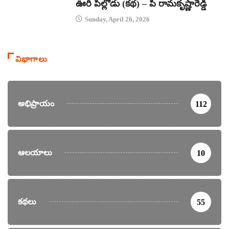
ఊరి పిల్లోడు (కథ) – పి రామకృష్ణారెడ్డి
Sunday, April 26, 2026
విభాగాలు
అభిప్రాయం
112
ఆలయాలు
10
కథలు
55