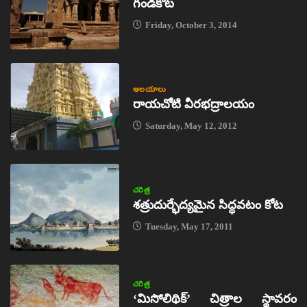
గండికోట
Friday, October 3, 2014
ఆలయాలు
రాయచోటి వీరభద్రాలయం
Saturday, May 12, 2012
చరిత్ర
శత్రుదుర్భేద్యమైన సిద్ధవటం కోట
Tuesday, May 17, 2011
చరిత్ర
‘మిసోలిథిక్‌’ చిత్రాల స్థావరం