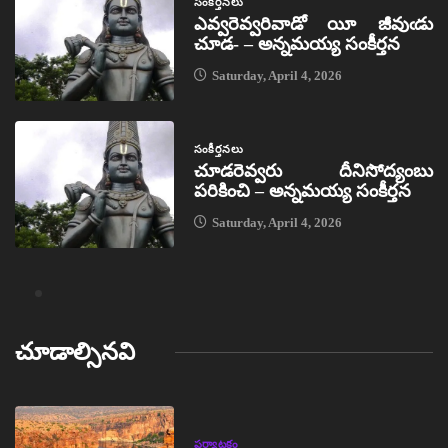
సంకీర్తనలు
ఎవ్వరెవ్వరివాడో యీ జీవుఁడు
చూడ- – అన్నమయ్య సంకీర్తన
Saturday, April 4, 2026
సంకీర్తనలు
చూడరెవ్వరు దీనిసోద్యంబు
పరికించి – అన్నమయ్య సంకీర్తన
Saturday, April 4, 2026
చూడాల్సినవి
పర్యాటకం