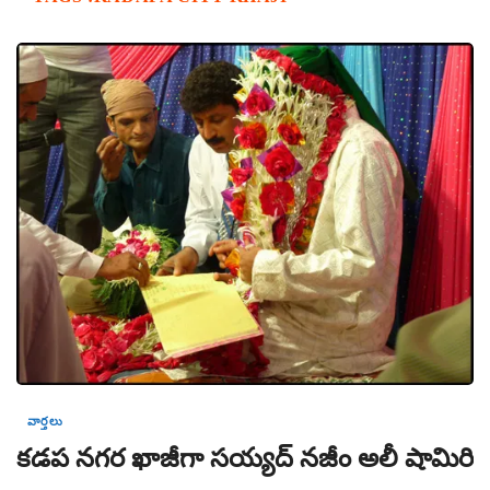
వార్తలు
కడప నగర ఖాజీగా సయ్యద్ నజీం అలీ షామిరి