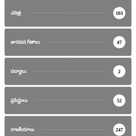
చరిత్ర
103
జానపద గీతాలు
47
పద్యాలు
2
ప్రసిద్ధులు
52
రాజకీయాలు
247