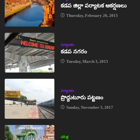
కడప జిల్లా పర్యాటక ఆకర్షణలు
Thursday, February 26, 2015
పర్యాటకం
కడప నగరం
Tuesday, March 3, 2015
పర్యాటకం
ప్రొద్దుటూరు పట్టణం
Sunday, November 5, 2017
చరిత్ర