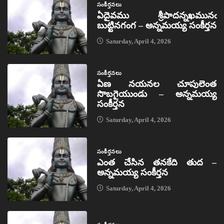
సంకీర్తనలు
ఏదైవము శ్రీపాదన్నఖమునఁ
బుట్టినగంగ – అన్నమయ్య సంకీర్తన
Saturday, April 4, 2026
సంకీర్తనలు
ఏణ నయనల చూపులెంత
సొబగైయుండు – అన్నమయ్య
సంకీర్తన
Saturday, April 4, 2026
సంకీర్తనలు
ఎంత చేసిన తనకేది తుద –
అన్నమయ్య సంకీర్తన
Saturday, April 4, 2026