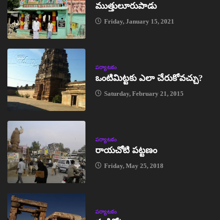
ముత్తులూరుపాడు
Friday, January 15, 2021
పర్యాటకం
ఒంటిమిట్టకు ఎలా చేరుకోవచ్చు?
Saturday, February 21, 2015
పర్యాటకం
రాయచోటి పట్టణం
Friday, May 25, 2018
పర్యాటకం