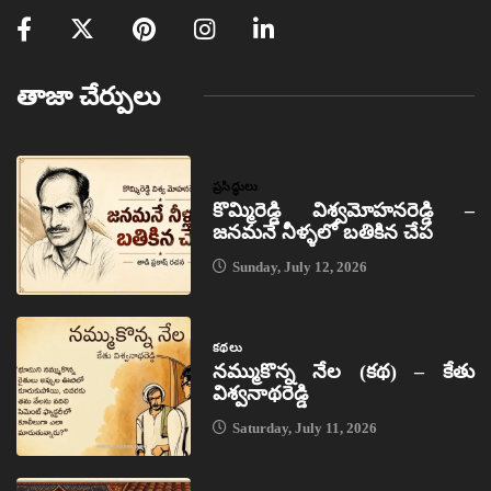
తాజా చేర్పులు
ప్రసిద్ధులు
కొమ్మిరెడ్డి విశ్వమోహనరెడ్డి –
జనమనే నీళ్ళలో బతికిన చేప
Sunday, July 12, 2026
కథలు
నమ్ముకొన్న నేల (కథ) – కేతు
విశ్వనాథరెడ్డి
Saturday, July 11, 2026