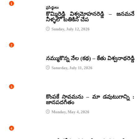
1
ప్రసిద్ధులు
కొమ్మిరెడ్డి విశ్వమోహనరెడ్డి – జనమనే
నీళ్ళలో బతికిన చేప
Sunday, July 12, 2026
2
కథలు
నమ్ముకొన్న నేల (కథ) – కేతు విశ్వనాథరెడ్డి
Saturday, July 11, 2026
3
జానపద గీతాలు
కొంపకే సావమను – మా డవుటుగాన్ని :
జానపదగీతం
Monday, May 4, 2026
4
కథలు