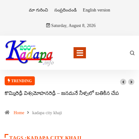
మా గురించి
సంప్రదించండి
English version
Saturday, August 8, 2026
TRENDING
కొమ్మిరెడ్డి విశ్వమోహనరెడ్డి – జనమనే నీళ్ళలో బతికిన చేప
Home
kadapa city khaji
TAGS :KADAPA CITY KHAJI