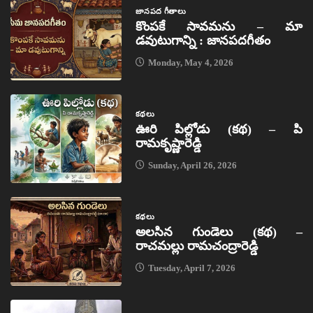
జానపద గీతాలు
కొంపకే సావమను – మా
డవుటుగాన్ని : జానపదగీతం
Monday, May 4, 2026
కథలు
ఊరి పిల్లోడు (కథ) – పి
రామకృష్ణారెడ్డి
Sunday, April 26, 2026
కథలు
అలసిన గుండెలు (కథ) –
రాచమల్లు రామచంద్రారెడ్డి
Tuesday, April 7, 2026