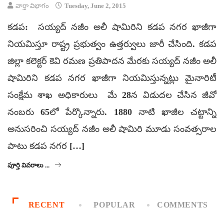
వార్తా విభాగం
Tuesday, June 2, 2015
కడప: సయ్యద్ నజీం అలీ షామిరిని కడప నగర ఖాజీగా
నియమిస్తూ రాష్ట్ర ప్రభుత్వం ఉత్తర్వులు జారీ చేసింది. కడప
జిల్లా కలెక్టర్ కెవి రమణ ప్రతిపాదన మేరకు సయ్యద్ నజీం అలీ
షామిరిని కడప నగర ఖాజీగా నియమిస్తున్నట్లు మైనారిటీ
సంక్షేమ శాఖ అధికారులు మే 28న విడుదల చేసిన జీవో
నంబరు 65లో పేర్కొన్నారు. 1880 నాటి ఖాజీల చట్టాన్ని
అనుసరించి సయ్యద్ నజీం అలీ షామిరి మూడు సంవత్సరాల
పాటు కడప నగర […]
పూర్తి వివరాలు ...
RECENT
POPULAR
COMMENTS