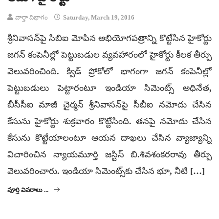
వార్తా విభాగం
Saturday, March 19, 2016
శ్రీనివాసన్‌పై సిబిఐ మోపిన అభియోగపత్రాన్ని కొట్టేసిన హైకోర్టు
జగన్ కంపెనీల్లో పెట్టుబడుల వ్యవహారంలో హైకోర్టు కీలక తీర్పు
వెలువరించింది. క్విడ్ ప్రోకోలో భాగంగా జగన్ కంపెనీల్లో
పెట్టుబడులు పెట్టారంటూ ఇండియా సిమెంట్స్ అధినేత,
బీసీసీఐ మాజీ చైర్మన్ శ్రీనివాసన్‌పై సీబీఐ నమోదు చేసిన
కేసును హైకోర్టు శుక్రవారం కొట్టేసింది. తనపై నమోదు చేసిన
కేసును కొట్టేయాలంటూ ఆయన దాఖలు చేసిన వ్యాజ్యాన్ని
విచారించిన న్యాయమూర్తి జస్టిస్ బి.శివశంకరరావు తీర్పు
వెలువరించారు. ఇండియా సిమెంట్స్‌కు చేసిన భూ, నీటి […]
పూర్తి వివరాలు ...