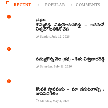
RECENT
POPULAR
COMMENTS
1
ప్రసిద్ధులు
కొమ్మిరెడ్డి విశ్వమోహనరెడ్డి – జనమనే
నీళ్ళలో బతికిన చేప
Sunday, July 12, 2026
2
కథలు
నమ్ముకొన్న నేల (కథ) – కేతు విశ్వనాథరెడ్డి
Saturday, July 11, 2026
3
జానపద గీతాలు
కొంపకే సావమను – మా డవుటుగాన్ని :
జానపదగీతం
Monday, May 4, 2026