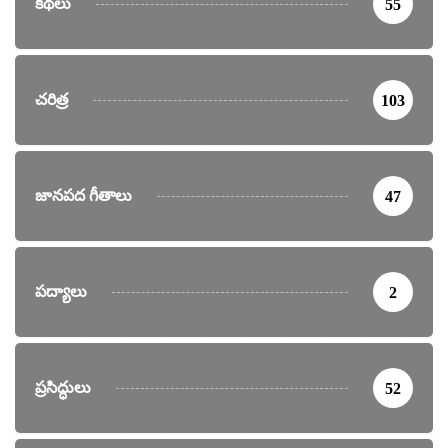
కథలు
55
చరిత్ర
103
జానపద గీతాలు
47
పద్యాలు
2
ప్రసిద్ధులు
52