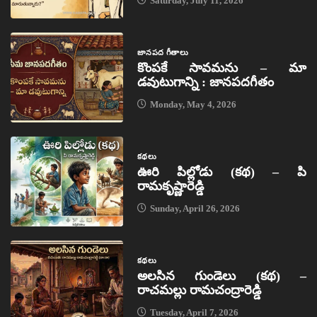
Saturday, July 11, 2026
జానపద గీతాలు
కొంపకే సావమను – మా
డవుటుగాన్ని : జానపదగీతం
Monday, May 4, 2026
కథలు
ఊరి పిల్లోడు (కథ) – పి
రామకృష్ణారెడ్డి
Sunday, April 26, 2026
కథలు
అలసిన గుండెలు (కథ) –
రాచమల్లు రామచంద్రారెడ్డి
Tuesday, April 7, 2026