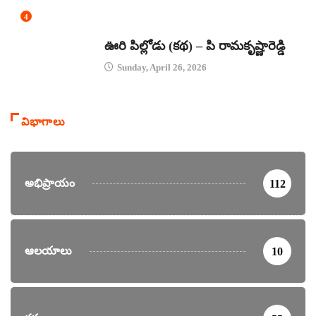
4
కథలు
ఊరి పిల్లోడు (కథ) – పి రామకృష్ణారెడ్డి
Sunday, April 26, 2026
విభాగాలు
అభిప్రాయం
112
ఆలయాలు
10