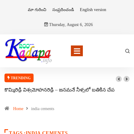
మా గురించి
సంప్రదించండి
English version
Thursday, August 6, 2026
TRENDING
కొమ్మిరెడ్డి విశ్వమోహనరెడ్డి – జనమనే నీళ్ళలో బతికిన చేప
Home
india cements
TAGS :INDIA CEMENTS