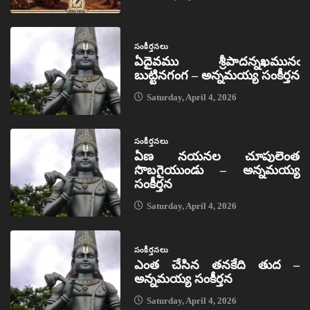
సంకీర్తనలు
ఏదైవము శ్రీపాదన్నఖమునఁ
బుట్టినగంగ – అన్నమయ్య సంకీర్తన
Saturday, April 4, 2026
సంకీర్తనలు
ఏణ నయనల చూపులెంత
సొబగైయుండు – అన్నమయ్య
సంకీర్తన
Saturday, April 4, 2026
సంకీర్తనలు
ఎంత చేసిన తనకేది తుద –
అన్నమయ్య సంకీర్తన
Saturday, April 4, 2026