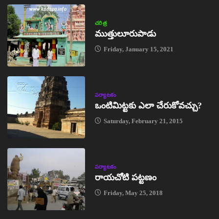
చరిత్ర
ముత్తులూరుపాడు
Friday, January 15, 2021
పర్యాటకం
ఒంటిమిట్టకు ఎలా చేరుకోవచ్చు?
Saturday, February 21, 2015
పర్యాటకం
రాయచోటి పట్టణం
Friday, May 25, 2018