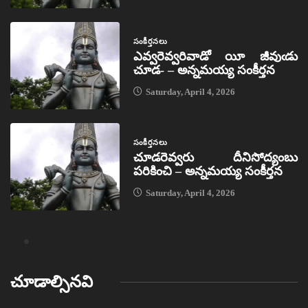
సంకీర్తనలు
ఎవ్వరెవ్వరివాడో యీ జీవుఁడు
చూడ- – అన్నమయ్య సంకీర్తన
Saturday, April 4, 2026
సంకీర్తనలు
చూడరెవ్వరు దీనిసోద్యంబు
పరికించి – అన్నమయ్య సంకీర్తన
Saturday, April 4, 2026
చూడాల్సినవి