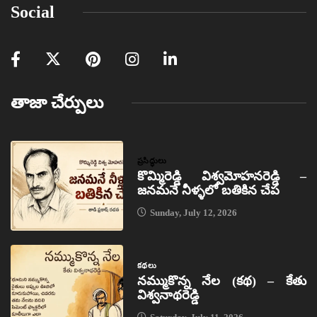
Social
తాజా చేర్పులు
ప్రసిద్ధులు
కొమ్మిరెడ్డి విశ్వమోహనరెడ్డి –
జనమనే నీళ్ళలో బతికిన చేప
Sunday, July 12, 2026
కథలు
నమ్ముకొన్న నేల (కథ) – కేతు
విశ్వనాథరెడ్డి