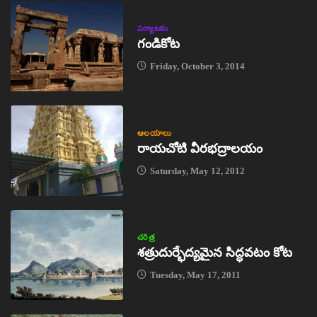
పర్యాటకం
గండికోట
Friday, October 3, 2014
ఆలయాలు
రాయచోటి వీరభద్రాలయం
Saturday, May 12, 2012
చరిత్ర
శత్రుదుర్భేద్యమైన సిద్ధవటం కోట
Tuesday, May 17, 2011