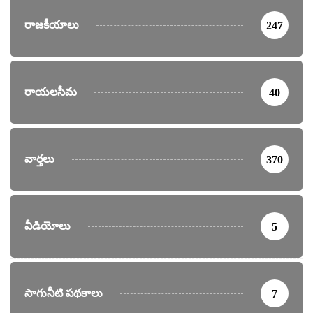
రాజకీయాలు
247
రాయలసీమ
40
వార్తలు
370
వీడియోలు
5
సాగునీటి పథకాలు
7