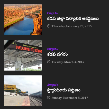
పర్యాటకం
కడప జిల్లా పర్యాటక ఆకర్షణలు
Thursday, February 26, 2015
పర్యాటకం
కడప నగరం
Tuesday, March 3, 2015
పర్యాటకం
ప్రొద్దుటూరు పట్టణం
Sunday, November 5, 2017