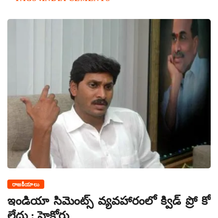
రాజకీయాలు
ఇండియా సిమెంట్స్ వ్యవహారంలో క్విడ్ ప్రో కో
లేదు : హైకోర్టు