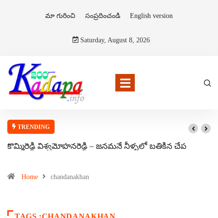
మా గురించి
సంప్రదించండి
English version
Saturday, August 8, 2026
TRENDING
కొమ్మిరెడ్డి విశ్వమోహనరెడ్డి – జనమనే నీళ్ళలో బతికిన చేప
Home
chandanakhan
TAGS :CHANDANAKHAN