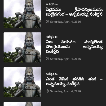
సంకీర్తనలు
ఏదైవము శ్రీపాదన్నఖమునఁ
బుట్టినగంగ – అన్నమయ్య సంకీర్తన
Saturday, April 4, 2026
సంకీర్తనలు
ఏణ నయనల చూపులెంత
సొబగైయుండు – అన్నమయ్య
సంకీర్తన
Saturday, April 4, 2026
సంకీర్తనలు
ఎంత చేసిన తనకేది తుద –
అన్నమయ్య సంకీర్తన
Saturday, April 4, 2026