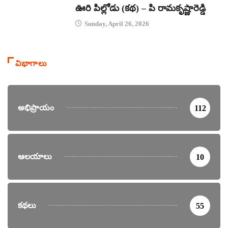
ఊరి పిల్లోడు (కథ) – పి రామకృష్ణారెడ్డి
Sunday, April 26, 2026
విభాగాలు
అభిప్రాయం
112
ఆలయాలు
10
కథలు
55