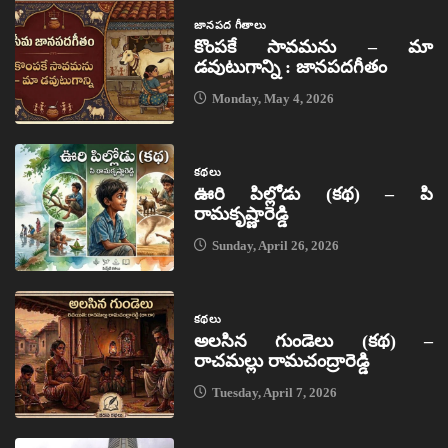
జానపద గీతాలు
కొంపకే సావమను – మా
డవుటుగాన్ని : జానపదగీతం
Monday, May 4, 2026
కథలు
ఊరి పిల్లోడు (కథ) – పి
రామకృష్ణారెడ్డి
Sunday, April 26, 2026
కథలు
అలసిన గుండెలు (కథ) –
రాచమల్లు రామచంద్రారెడ్డి
Tuesday, April 7, 2026