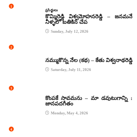
1
ప్రసిద్ధులు
కొమ్మిరెడ్డి విశ్వమోహనరెడ్డి – జనమనే
నీళ్ళలో బతికిన చేప
Sunday, July 12, 2026
2
కథలు
నమ్ముకొన్న నేల (కథ) – కేతు విశ్వనాథరెడ్డి
Saturday, July 11, 2026
3
జానపద గీతాలు
కొంపకే సావమను – మా డవుటుగాన్ని :
జానపదగీతం
Monday, May 4, 2026
4
కథలు