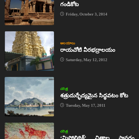
గండికోట
Friday, October 3, 2014
ఆలయాలు
రాయచోటి వీరభద్రాలయం
Saturday, May 12, 2012
చరిత్ర
శత్రుదుర్భేద్యమైన సిద్ధవటం కోట
Tuesday, May 17, 2011
చరిత్ర
‘మిసోలిథిక్‌’ చిత్రాల స్థావరం