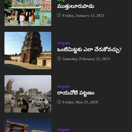
ముత్తులూరుపాడు
Friday, January 15, 2021
పర్యాటకం
ఒంటిమిట్టకు ఎలా చేరుకోవచ్చు?
Saturday, February 21, 2015
పర్యాటకం
రాయచోటి పట్టణం
Friday, May 25, 2018
పర్యాటకం