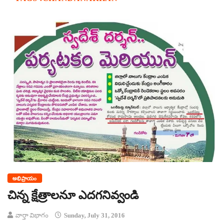
అభిప్రాయం
చిన్న క్షేత్రాలనూ ఎదగనివ్వండి
వార్తా విభాగం
Sunday, July 31, 2016