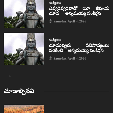
సంకీర్తనలు
ఎవ్వరెవ్వరివాడో యీ జీవుఁడు
చూడ- – అన్నమయ్య సంకీర్తన
Saturday, April 4, 2026
సంకీర్తనలు
చూడరెవ్వరు దీనిసోద్యంబు
పరికించి – అన్నమయ్య సంకీర్తన
Saturday, April 4, 2026
చూడాల్సినవి