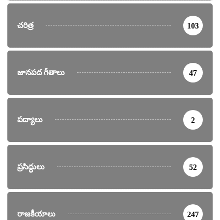
చరిత్ర
103
జానపద గీతాలు
47
పద్యాలు
2
ప్రసిద్ధులు
52
రాజకీయాలు
247