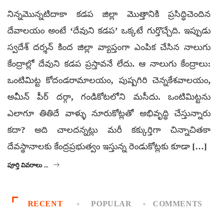
నిన్నమొన్నటిదాకా కడప జిల్లా మొత్తానికి ప్రసిద్ధిచెందిన
దేవాలయం అంటే ‘దేవుని కడప’ ఒక్కటే గుర్తొచ్చేది. ఇప్పుడు
స్వదేశ్ దర్శన్ కింద జిల్లా వ్యాప్తంగా ఎంపిక చేసిన నాలుగు
కేంద్రాల్లో దేవుని కడప ప్రస్తావనే లేదు. ఆ నాలుగు కేంద్రాలు:
ఒంటిమిట్ట కోదండరామాలయం, పుష్పగిరి చెన్నకేశవాలయం,
అమీన్ పీర్ దర్గా, గండికోటలోని మసీదు. ఒంటిమిట్టను
ఎలాగూ తితిదే వాళ్ళు నూరుకోట్లతో అభివృద్ధి చేస్తున్నారు
కదా? అది చాలదన్నట్లు మరీ కక్కుర్తిగా చిన్నాచితకా
దేవస్థానాలకు కేంద్రప్రభుత్వం ఇస్తున్న రెండుకోట్లకు కూడా […]
పూర్తి వివరాలు ...
RECENT
POPULAR
COMMENTS