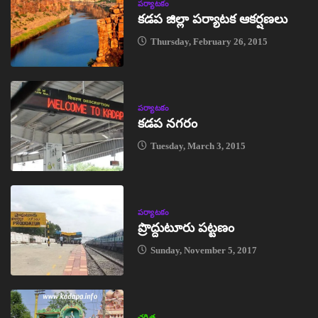
పర్యాటకం
కడప జిల్లా పర్యాటక ఆకర్షణలు
Thursday, February 26, 2015
పర్యాటకం
కడప నగరం
Tuesday, March 3, 2015
పర్యాటకం
ప్రొద్దుటూరు పట్టణం
Sunday, November 5, 2017
చరిత్ర