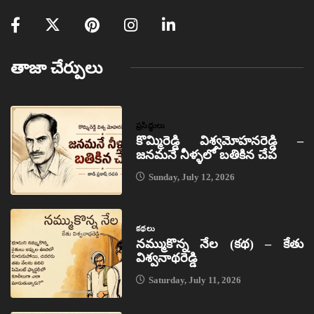
తాజా చేర్పులు
ప్రసిద్ధులు
కొమ్మిరెడ్డి విశ్వమోహనరెడ్డి –
జనమనే నీళ్ళలో బతికిన చేప
Sunday, July 12, 2026
కథలు
నమ్ముకొన్న నేల (కథ) – కేతు
విశ్వనాథరెడ్డి
Saturday, July 11, 2026