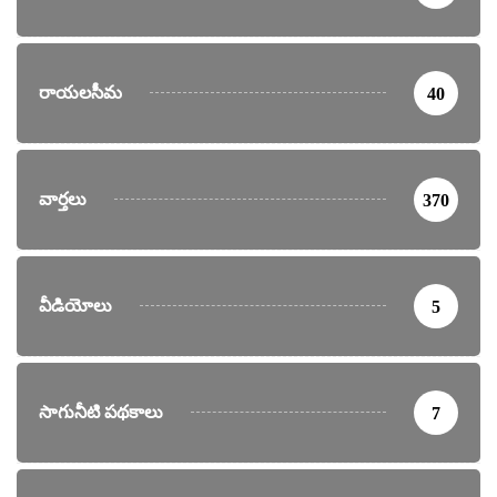
రాయలసీమ
40
వార్తలు
370
వీడియోలు
5
సాగునీటి పథకాలు
7