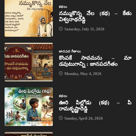
కథలు
నమ్ముకొన్న నేల (కథ) – కేతు
విశ్వనాథరెడ్డి
Saturday, July 11, 2026
జానపద గీతాలు
కొంపకే సావమను – మా
డవుటుగాన్ని : జానపదగీతం
Monday, May 4, 2026
కథలు
ఊరి పిల్లోడు (కథ) – పి
రామకృష్ణారెడ్డి
Sunday, April 26, 2026