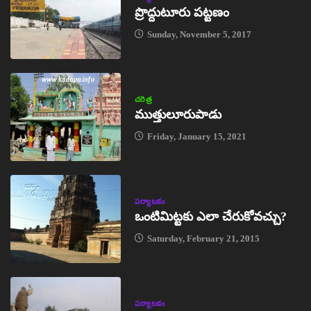
ప్రొద్దుటూరు పట్టణం
Sunday, November 5, 2017
చరిత్ర
ముత్తులూరుపాడు
Friday, January 15, 2021
పర్యాటకం
ఒంటిమిట్టకు ఎలా చేరుకోవచ్చు?
Saturday, February 21, 2015
పర్యాటకం