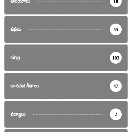
ఆలయాలు
10
కథలు
55
చరిత్ర
103
జానపద గీతాలు
47
పద్యాలు
2