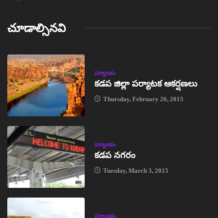
చూడాల్సినవి
పర్యాటకం
కడప జిల్లా పర్యాటక ఆకర్షణలు
Thursday, February 26, 2015
పర్యాటకం
కడప నగరం
Tuesday, March 3, 2015
పర్యాటకం