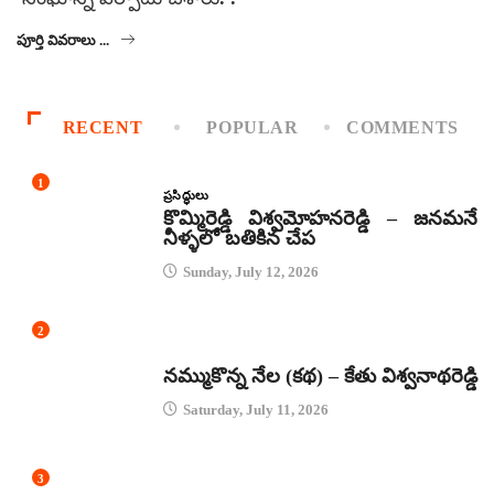
పూర్తి వివరాలు ...
RECENT
POPULAR
COMMENTS
1
ప్రసిద్ధులు
కొమ్మిరెడ్డి విశ్వమోహనరెడ్డి – జనమనే
నీళ్ళలో బతికిన చేప
Sunday, July 12, 2026
2
కథలు
నమ్ముకొన్న నేల (కథ) – కేతు విశ్వనాథరెడ్డి
Saturday, July 11, 2026
3
జానపద గీతాలు