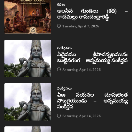
కథలు
అలసిన గుండెలు (కథ) –
రాచమల్లు రామచంద్రారెడ్డి
Tuesday, April 7, 2026
సంకీర్తనలు
ఏదైవము శ్రీపాదన్నఖమునఁ
బుట్టినగంగ – అన్నమయ్య సంకీర్తన
Saturday, April 4, 2026
సంకీర్తనలు
ఏణ నయనల చూపులెంత
సొబగైయుండు – అన్నమయ్య
సంకీర్తన
Saturday, April 4, 2026