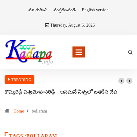
మా గురించి
సంప్రదించండి
English version
Thursday, August 6, 2026
TRENDING
కొమ్మిరెడ్డి విశ్వమోహనరెడ్డి – జనమనే నీళ్ళలో బతికిన చేప
Home
bollaram
TAGS :BOLLARAM