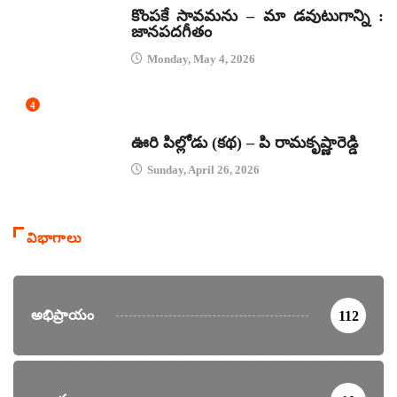
కొంపకే సావమను – మా డవుటుగాన్ని :
జానపదగీతం
Monday, May 4, 2026
4
కథలు
ఊరి పిల్లోడు (కథ) – పి రామకృష్ణారెడ్డి
Sunday, April 26, 2026
విభాగాలు
అభిప్రాయం
112