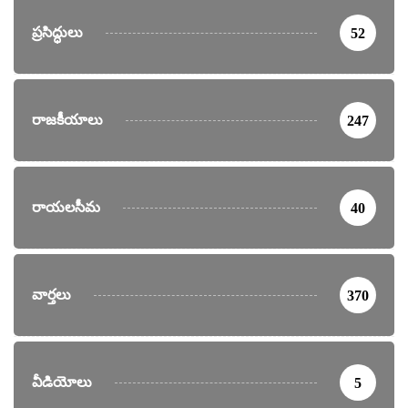
ప్రసిద్ధులు
52
రాజకీయాలు
247
రాయలసీమ
40
వార్తలు
370
వీడియోలు
5