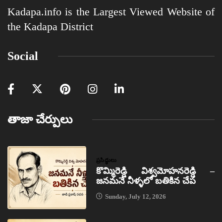
Kadapa.info is the Largest Viewed Website of
the Kadapa District
Social
తాజా చేర్పులు
ప్రసిద్ధులు
కొమ్మిరెడ్డి విశ్వమోహనరెడ్డి –
జనమనే నీళ్ళలో బతికిన చేప
Sunday, July 12, 2026