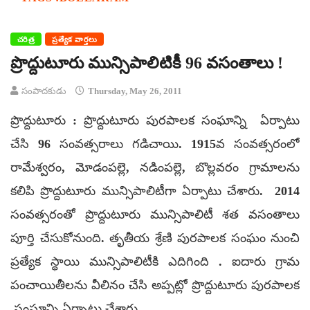
చరిత్ర
ప్రత్యేక వార్తలు
ప్రొద్దుటూరు మున్సిపాలిటికీ 96 వసంతాలు !
సంపాదకుడు
Thursday, May 26, 2011
ప్రొద్దుటూరు : ప్రొద్దుటూరు పురపాలక సంఘాన్ని ఏర్పాటు
చేసి 96 సంవత్సరాలు గడిచాయి. 1915వ సంవత్సరంలో
రామేశ్వరం, మోడంపల్లె, నడింపల్లె, బొల్లవరం గ్రామాలను
కలిపి ప్రొద్దుటూరు మున్సిపాలిటీగా ఏర్పాటు చేశారు. 2014
సంవత్సరంతో ప్రొద్దుటూరు మున్సిపాలిటీ శత వసంతాలు
పూర్తి చేసుకోనుంది. తృతీయ శ్రేణి పురపాలక సంఘం నుంచి
ప్రత్యేక స్థాయి మున్సిపాలిటీకి ఎదిగింది . ఐదారు గ్రామ
పంచాయితీలను వీలినం చేసి అప్పట్లో ప్రొద్దుటూరు పురపాలక
సంఘాన్ని ఏర్పాటు చేశారు. .