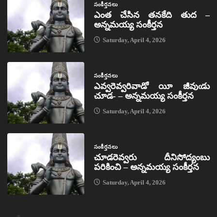
సంకీర్తనలు
ఎంత చేసిన తనకేది తుద –
అన్నమయ్య సంకీర్తన
Saturday, April 4, 2026
సంకీర్తనలు
ఎవ్వరెవ్వరివాడో యీ జీవుఁడు
చూడ- – అన్నమయ్య సంకీర్తన
Saturday, April 4, 2026
సంకీర్తనలు
చూడరెవ్వరు దీనిసోద్యంబు
పరికించి – అన్నమయ్య సంకీర్తన
Saturday, April 4, 2026