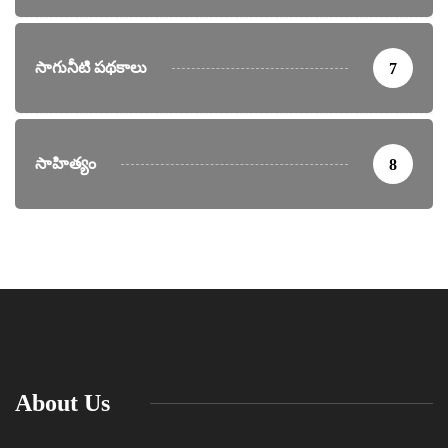
సాగునీటి పథకాలు
7
సాహిత్యం
8
About Us