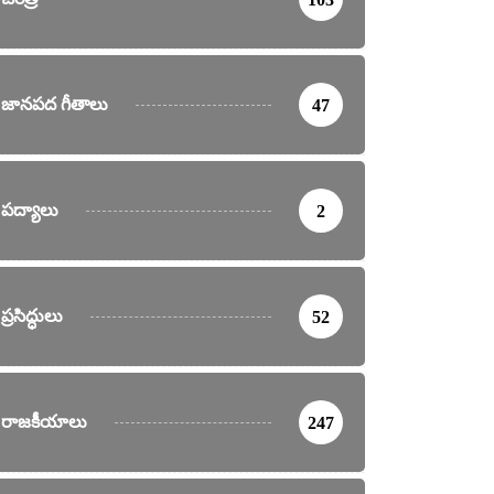
జానపద గీతాలు
47
పద్యాలు
2
ప్రసిద్ధులు
52
రాజకీయాలు
247