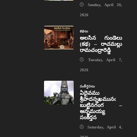
Sunday, April 26,
2026
కథలు
అలసిన గుండెలు
(కథ) – రాచమల్లు
రామచంద్రారెడ్డి
Tuesday, April 7,
2026
సంకీర్తనలు
ఏదైవము
శ్రీపాదన్నఖమునఁ
బుట్టినగంగ –
అన్నమయ్య
సంకీర్తన
Saturday, April 4,