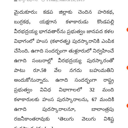
మైదుకూరు: కడప జిల్లాకు చెందిన హరికథ,
బుర్రకథ, యక్షగాన కళాకారుడు కొండపల్లి
వీరభద్రయ్య భాగవతార్‌ను ప్రభుత్వం జానపద కళల
విభాగంలో హంస (కళారత్న) పురస్కారానికి ఎంపిక
చేసింది. ఉగాది సందర్భంగా తుళ్లూరులో నిర్వహించే
ఉగాది సంబరాల్లో వీరభద్రయ్య పురస్కారంతో
పాటు రూ.50 వేల నగదు బహుమతిని
అందుకోనున్నారు. ఉగాది సందర్భంగా రాష్ట్ర
ప్రభుత్వం వివిధ విభాగాలలో 32 మంది
కళాకారులకు హంస పురస్కారాలను, 67 మందికి
ఉగాది పురస్కారాలనూ, బాలాంత్రపు
రజనీకాంతరావుకు ‘తెలుగు వెలుగు విశిష్ట