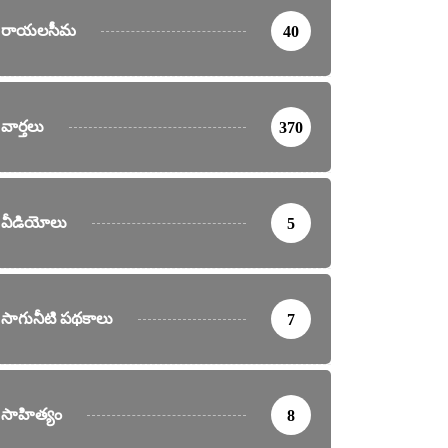
రాయలసీమ
40
వార్తలు
370
వీడియోలు
5
సాగునీటి పథకాలు
7
సాహిత్యం
8