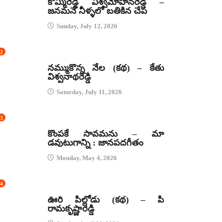
కొమ్మిరెడ్డి విశ్వమోహనరెడ్డి –
జనమనే నీళ్ళలో బతికిన చేప
Sunday, July 12, 2026
2
కథలు
నమ్ముకొన్న నేల (కథ) – కేతు
విశ్వనాథరెడ్డి
Saturday, July 11, 2026
3
జానపద గీతాలు
కొంపకే సావమను – మా
డవుటుగాన్ని : జానపదగీతం
Monday, May 4, 2026
4
కథలు
ఊరి పిల్లోడు (కథ) – పి
రామకృష్ణారెడ్డి