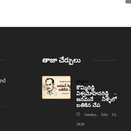
తాజా చేర్పులు
ed
ప్రసిద్ధులు
కొమ్మిరెడ్డి
విశ్వమోహనరెడ్డి –
జనమనే నీళ్ళలో
బతికిన చేప
Sunday, July 12,
2026