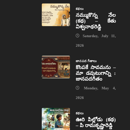
కథలు
నమ్ముకొన్న నేల
(కథ) – కేతు
విశ్వనాథరెడ్డి
Saturday, July 11,
2026
జానపద గీతాలు
కొంపకే సావమను –
మా డవుటుగాన్ని :
జానపదగీతం
Monday, May 4,
2026
కథలు
ఊరి పిల్లోడు (కథ)
– పి రామకృష్ణారెడ్డి