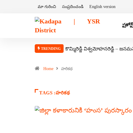
మా గురించి
సంప్రదించండి
English version
హోమ
కొమ్మిరెడ్డి విశ్వమోహనరెడ్డి – జనమ
TRENDING
Home
హరికథ
TAGS :హరికథ