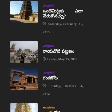
పర్యాటకం
ఒంటిమిట్టకు ఎలా
చేరుకోవచ్చు?
Saturday, February 21,
2015
పర్యాటకం
రాయచోటి పట్టణం
Friday, May 25, 2018
పర్యాటకం
గండికోట
Friday, October 3,
2014
ఆలయాలు