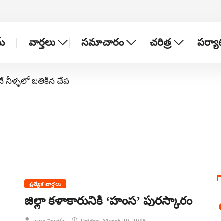
్
వార్తలు
సమాచారం
చరిత్ర
పర్య
నే నీళ్ళలో బతికిన చేప
ప్రత్యేక వార్తలు
జిల్లా కళాకారునికి ‘హంస’ పురస్కారం
వార్తా విభాగం
Friday, March 20, 2015