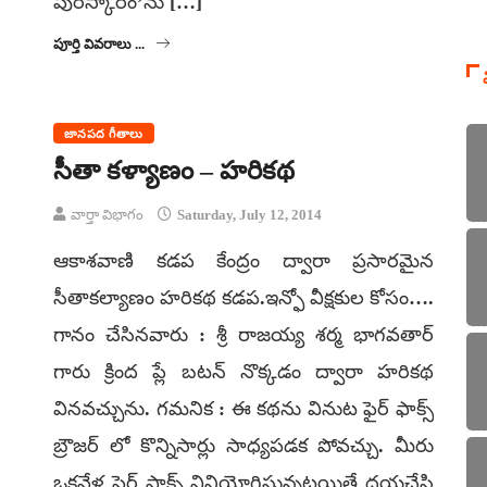
పురస్కారం’ను […]
పూర్తి వివరాలు ...
జానపద గీతాలు
సీతా కళ్యాణం – హరికథ
వార్తా విభాగం
Saturday, July 12, 2014
ఆకాశవాణి కడప కేంద్రం ద్వారా ప్రసారమైన
సీతాకల్యాణం హరికథ కడప.ఇన్ఫో వీక్షకుల కోసం….
గానం చేసినవారు : శ్రీ రాజయ్య శర్మ భాగవతార్
గారు క్రింద ప్లే బటన్ నొక్కడం ద్వారా హరికథ
వినవచ్చును. గమనిక : ఈ కథను వినుట ఫైర్ ఫాక్స్
బ్రౌజర్ లో కొన్నిసార్లు సాధ్యపడక పోవచ్చు. మీరు
ఒకవేళ ఫైర్ ఫాక్స్ వినియోగిస్తున్నట్లయితే దయచేసి