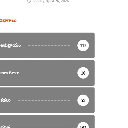
Sunday, April 26, 2026
విభాగాలు
అభిప్రాయం
112
ఆలయాలు
10
కథలు
55
చరిత్ర
103