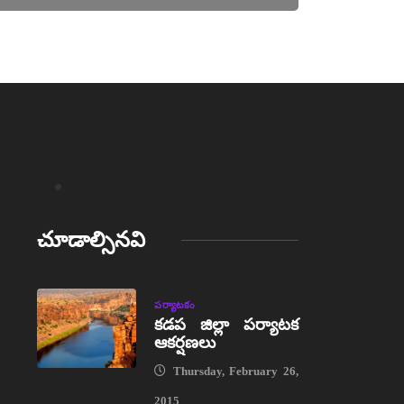
చూడాల్సినవి
పర్యాటకం
కడప జిల్లా పర్యాటక
ఆకర్షణలు
Thursday, February 26,
2015