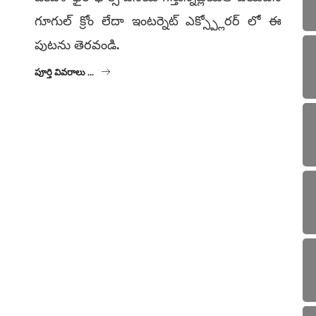
గూగుల్ క్రోం లేదా ఇంటర్నెట్ ఎక్స్ప్లోరర్ లో ఈ
పుటను తెరవండి.
పూర్తి వివరాలు ...