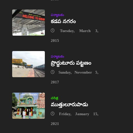
పర్యాటకం
కడప నగరం
Tuesday, March 3,
2015
పర్యాటకం
ప్రొద్దుటూరు పట్టణం
Sunday, November 5,
2017
చరిత్ర
ముత్తులూరుపాడు
Friday, January 15,
2021