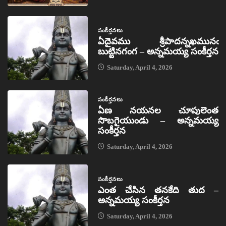
సంకీర్తనలు
ఏదైవము శ్రీపాదన్నఖమునఁ
బుట్టినగంగ – అన్నమయ్య సంకీర్తన
Saturday, April 4, 2026
సంకీర్తనలు
ఏణ నయనల చూపులెంత
సొబగైయుండు – అన్నమయ్య
సంకీర్తన
Saturday, April 4, 2026
సంకీర్తనలు
ఎంత చేసిన తనకేది తుద –
అన్నమయ్య సంకీర్తన
Saturday, April 4, 2026