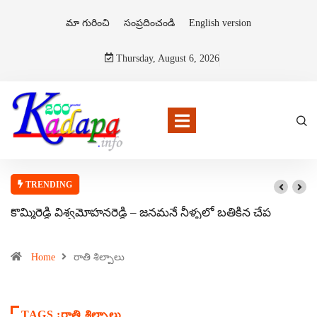
మా గురించి
సంప్రదించండి
English version
Thursday, August 6, 2026
TRENDING
కొమ్మిరెడ్డి విశ్వమోహనరెడ్డి – జనమనే నీళ్ళలో బతికిన చేప
Home
రాతి శిల్పాలు
TAGS :రాతి శిల్పాలు