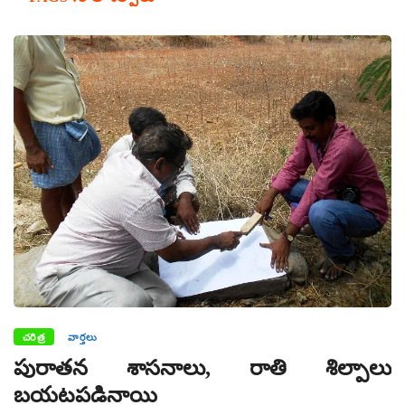
చరిత్ర
వార్తలు
పురాతన శాసనాలు, రాతి శిల్పాలు
బయటపడినాయి