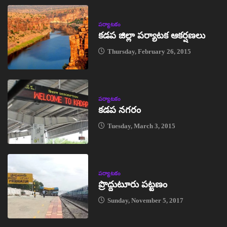
పర్యాటకం
కడప జిల్లా పర్యాటక ఆకర్షణలు
Thursday, February 26, 2015
పర్యాటకం
కడప నగరం
Tuesday, March 3, 2015
పర్యాటకం
ప్రొద్దుటూరు పట్టణం
Sunday, November 5, 2017