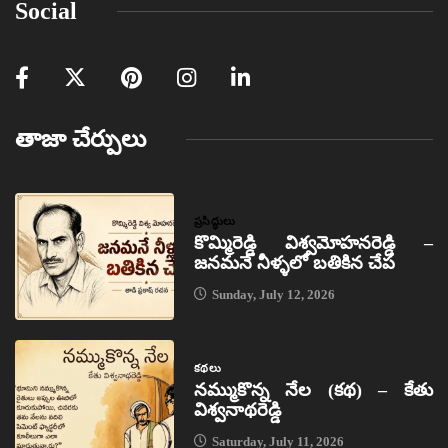
Social
తాజా చేర్పులు
ప్రసిద్ధులు
కొమ్మిరెడ్డి విశ్వమోహనరెడ్డి –
జనమనే నీళ్ళలో బతికిన చేప
Sunday, July 12, 2026
కథలు
నమ్ముకొన్న నేల (కథ) – కేతు
విశ్వనాథరెడ్డి
Saturday, July 11, 2026