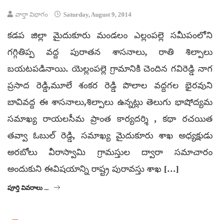
వార్తా విభాగం
Saturday, August 9, 2014
కడప జిల్లా మైదుకూరు మండలం ఎల్లంపల్లె సమీపంలోని
గగ్గితిప్ప వద్ద పురాతన శాసనాలు, రాతి శిల్పాలు
బయటపడినాయి. యెల్లంపల్లె గ్రామానికి చెందిన గవిరెడ్డి నాగ
ప్రసాద రెడ్డి,మూలే శంకర రెడ్డి పొలాల వద్దగల భైరవుని
బావివద్ద ఈ శాసనాలు,శిల్పాలు ఉన్నట్లు తెలుగు భాషోద్యమ
సమాఖ్య రాయలసీమ ప్రాంత కార్యదర్శి , కథా రచయిత
తవ్వా ఓబుల్ రెడ్డి, సమాఖ్య మైదుకూరు శాఖ అధ్యక్షుడు
అరబోలు వీరాస్వామి గ్రామస్తుల ద్వారా సమాచారం
అందుకుని ఈవిషయాన్ని రాష్ట్ర పురావస్తు శాఖ […]
పూర్తి వివరాలు ...