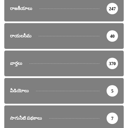
రాజకీయాలు
247
రాయలసీమ
40
వార్తలు
370
వీడియోలు
5
సాగునీటి పథకాలు
7