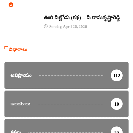
4
కథలు
ఊరి పిల్లోడు (కథ) – పి రామకృష్ణారెడ్డి
Sunday, April 26, 2026
విభాగాలు
అభిప్రాయం
112
ఆలయాలు
10
కథలు
55