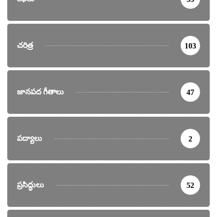
చరిత్ర
103
జానపద గీతాలు
47
పద్యాలు
2
ప్రసిద్ధులు
52