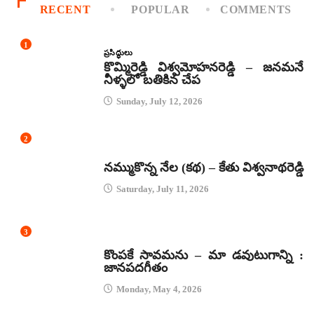
RECENT
POPULAR
COMMENTS
1
ప్రసిద్ధులు
కొమ్మిరెడ్డి విశ్వమోహనరెడ్డి – జనమనే
నీళ్ళలో బతికిన చేప
Sunday, July 12, 2026
2
కథలు
నమ్ముకొన్న నేల (కథ) – కేతు విశ్వనాథరెడ్డి
Saturday, July 11, 2026
3
జానపద గీతాలు
కొంపకే సావమను – మా డవుటుగాన్ని :
జానపదగీతం
Monday, May 4, 2026