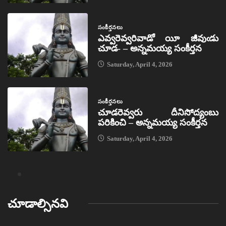
సంకీర్తనలు
ఎవ్వరెవ్వరివాడో యీ జీవుఁడు
చూడ- – అన్నమయ్య సంకీర్తన
Saturday, April 4, 2026
సంకీర్తనలు
చూడరెవ్వరు దీనిసోద్యంబు
పరికించి – అన్నమయ్య సంకీర్తన
Saturday, April 4, 2026
చూడాల్సినవి