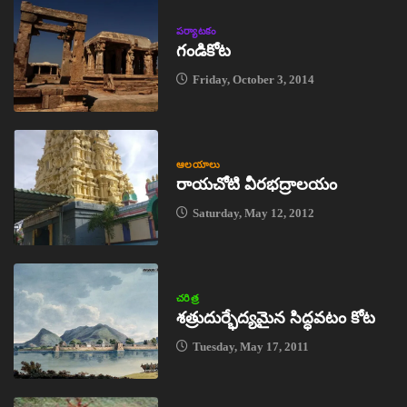
పర్యాటకం
గండికోట
Friday, October 3, 2014
ఆలయాలు
రాయచోటి వీరభద్రాలయం
Saturday, May 12, 2012
చరిత్ర
శత్రుదుర్భేద్యమైన సిద్ధవటం కోట
Tuesday, May 17, 2011