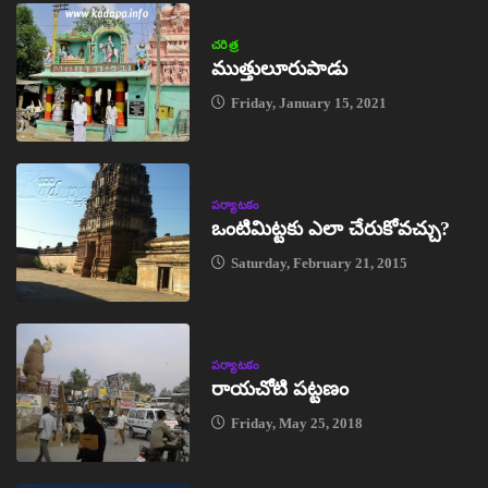
చరిత్ర
ముత్తులూరుపాడు
Friday, January 15, 2021
పర్యాటకం
ఒంటిమిట్టకు ఎలా చేరుకోవచ్చు?
Saturday, February 21, 2015
పర్యాటకం
రాయచోటి పట్టణం
Friday, May 25, 2018