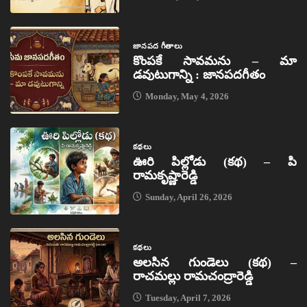
జానపద గీతాలు
కొంపకే సావమను – మా
డవుటుగాన్ని : జానపదగీతం
Monday, May 4, 2026
కథలు
ఊరి పిల్లోడు (కథ) – పి
రామకృష్ణారెడ్డి
Sunday, April 26, 2026
కథలు
అలసిన గుండెలు (కథ) –
రాచమల్లు రామచంద్రారెడ్డి
Tuesday, April 7, 2026