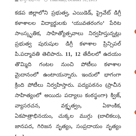
కడప జిల్లాలోని ప్రభుత్వ, ఎయిడెడ్, ప్రైవేట్ డిగ్రీ
కళాశాలల విద్యార్థులకు ‘యువతరంగం’ పేరిట
సాంస్కృతిక, సాహిత్యోత్సవాలు నిర్వహిస్తున్నట్లు
ప్రభుత్వ పురుషుల డిగ్రీ కళాశాల ప్రిన్సిపల్
పి.పద్మావతి తెలిపారు. 11, 12 తేదీలలో ఉదయం
తొమ్మిది గంటల నుంచి పోటీలు కళాశాల
మైదానంలో ఉంటాయన్నారు. ఇందులో భాగంగా
క్రింది పోటీలు నిర్వహిస్తారు. పద్యపఠనం (ప్రాచీన
సాహిత్యంలో అయిదు పద్యాలు కంఠస్థంగా) క్విజ్,
వ్యాసరచన, వక్తృత్వం, ఏకాంకిక,
ఏకపాత్రాభినయం, చుక్కల ముగ్గు (బాలికలు),
జానపద, గిరిజన నృత్యం, సంప్రదాయం నృత్యం