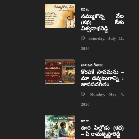
కథలు
నమ్ముకొన్న నేల
(కథ) – కేతు
విశ్వనాథరెడ్డి
Saturday, July 11,
2026
జానపద గీతాలు
కొంపకే సావమను –
మా డవుటుగాన్ని :
జానపదగీతం
Monday, May 4,
2026
కథలు
ఊరి పిల్లోడు (కథ)
– పి రామకృష్ణారెడ్డి