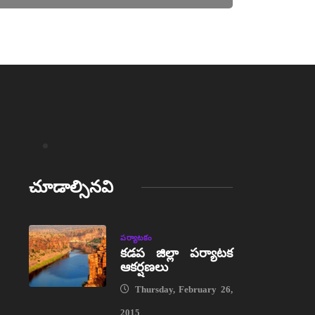
చూడాల్సినవి
పర్యాటకం
కడప జిల్లా పర్యాటక
ఆకర్షణలు
Thursday, February 26,
2015