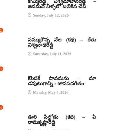
కొమ్మిరెడ్డి విశ్వమోహనరెడ్డి –
జనమనే నీళ్ళలో బతికిన చేప
Sunday, July 12, 2026
2
కథలు
నమ్ముకొన్న నేల (కథ) – కేతు
విశ్వనాథరెడ్డి
Saturday, July 11, 2026
3
జానపద గీతాలు
కొంపకే సావమను – మా
డవుటుగాన్ని : జానపదగీతం
Monday, May 4, 2026
4
కథలు
ఊరి పిల్లోడు (కథ) – పి
రామకృష్ణారెడ్డి