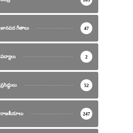
జానపద గీతాలు
47
పద్యాలు
2
ప్రసిద్ధులు
52
రాజకీయాలు
247