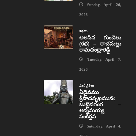
Sunday, April 26,
2026
కథలు
అలసిన గుండెలు
(కథ) – రాచమల్లు
రామచంద్రారెడ్డి
Tuesday, April 7,
2026
సంకీర్తనలు
ఏదైవము
శ్రీపాదన్నఖమునఁ
బుట్టినగంగ –
అన్నమయ్య
సంకీర్తన
Saturday, April 4,