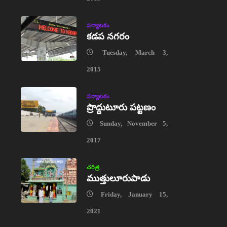
పర్యాటకం
కడప నగరం
Tuesday, March 3,
2015
పర్యాటకం
ప్రొద్దుటూరు పట్టణం
Sunday, November 5,
2017
చరిత్ర
ముత్తులూరుపాడు
Friday, January 15,
2021