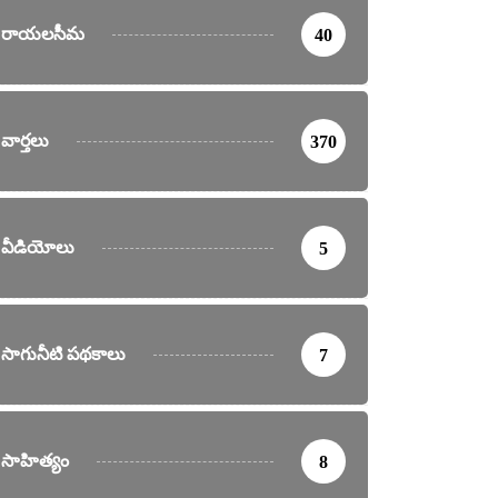
రాయలసీమ
40
వార్తలు
370
వీడియోలు
5
సాగునీటి పథకాలు
7
సాహిత్యం
8