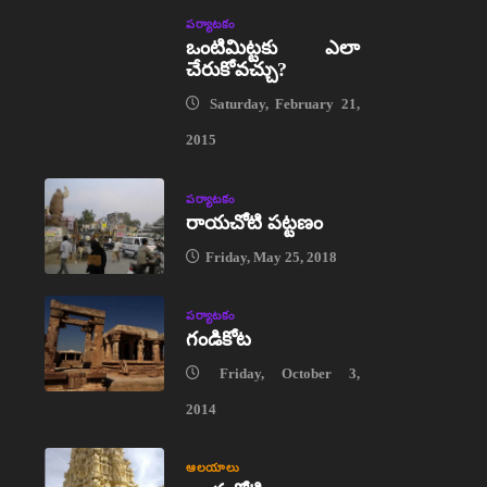
పర్యాటకం
ఒంటిమిట్టకు ఎలా
చేరుకోవచ్చు?
Saturday, February 21,
2015
పర్యాటకం
రాయచోటి పట్టణం
Friday, May 25, 2018
పర్యాటకం
గండికోట
Friday, October 3,
2014
ఆలయాలు