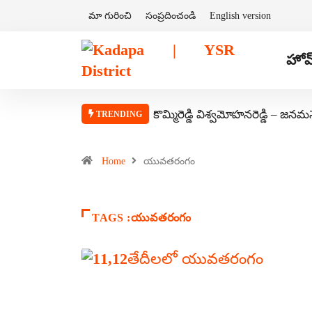
మా గురించి
సంప్రదించండి
English version
హోమ
కొమ్మిరెడ్డి విశ్వమోహనరెడ్డి – జనమ
TRENDING
Home
యువతరంగం
TAGS :యువతరంగం