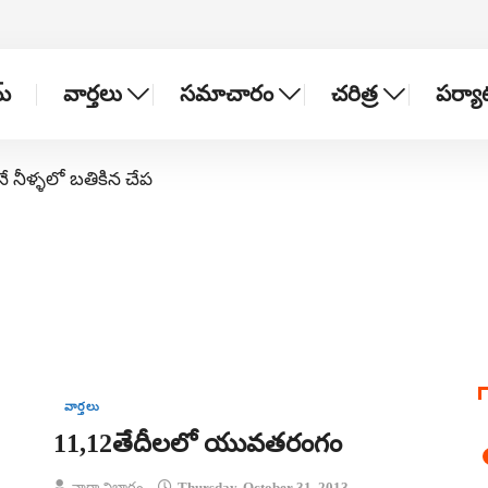
్
వార్తలు
సమాచారం
చరిత్ర
పర్య
నే నీళ్ళలో బతికిన చేప
వార్తలు
11,12తేదీలలో యువతరంగం
వార్తా విభాగం
Thursday, October 31, 2013