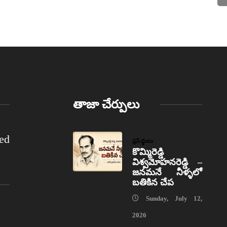
తాజా చేర్పులు
ed
ప్రసిద్ధులు
కొమ్మిరెడ్డి
విశ్వమోహనరెడ్డి –
జనమనే నీళ్ళలో
బతికిన చేప
Sunday, July 12,
2026