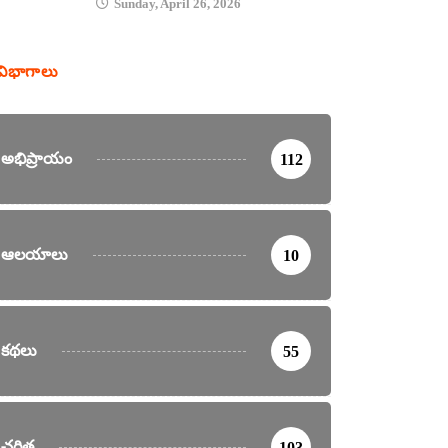
Sunday, April 26, 2026
విభాగాలు
అభిప్రాయం
112
ఆలయాలు
10
కథలు
55
చరిత్ర
103