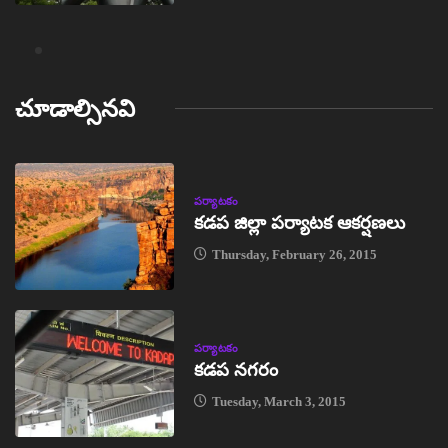
చూడాల్సినవి
పర్యాటకం
కడప జిల్లా పర్యాటక ఆకర్షణలు
Thursday, February 26, 2015
పర్యాటకం
కడప నగరం
Tuesday, March 3, 2015