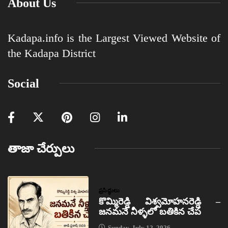
About Us
Kadapa.info is the Largest Viewed Website of
the Kadapa District
Social
తాజా చేర్పులు
ప్రసిద్ధులు
కొమ్మిరెడ్డి విశ్వమోహనరెడ్డి –
జనమనే నీళ్ళలో బతికిన చేప
Sunday, July 12, 2026