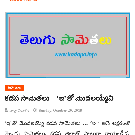
సామెతలు
కడప సామెతలు – ‘ఇ’తో మొదలయ్యేవి
వార్తా విభాగం
Sunday, October 20, 2019
‘ఇ’తో మొదలయ్యే కడప సామెతలు … ‘ఇ ‘ అనే అక్షరంతో
తెలుగు సామెతలు. కడప జిల్లాతో పాటుగా రాయలసీమ