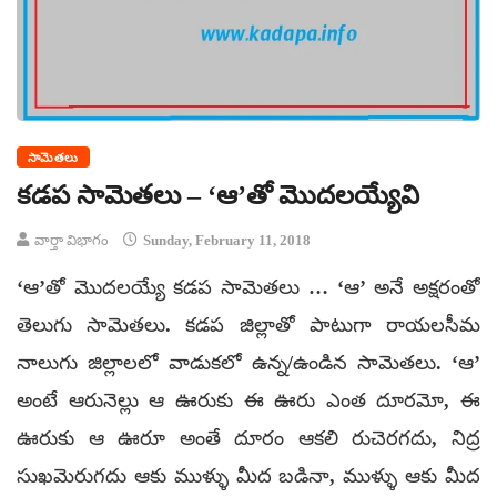
సామెతలు
కడప సామెతలు – ‘ఆ’తో మొదలయ్యేవి
వార్తా విభాగం
Sunday, February 11, 2018
‘ఆ’తో మొదలయ్యే కడప సామెతలు … ‘ఆ’ అనే అక్షరంతో
తెలుగు సామెతలు. కడప జిల్లాతో పాటుగా రాయలసీమ
నాలుగు జిల్లాలలో వాడుకలో ఉన్న/ఉండిన సామెతలు. ‘ఆ’
అంటే ఆరునెల్లు ఆ ఊరుకు ఈ ఊరు ఎంత దూరమో, ఈ
ఊరుకు ఆ ఊరూ అంతే దూరం ఆకలి రుచెరగదు, నిద్ర
సుఖమెరుగదు ఆకు ముళ్ళు మీద బడినా, ముళ్ళు ఆకు మీద