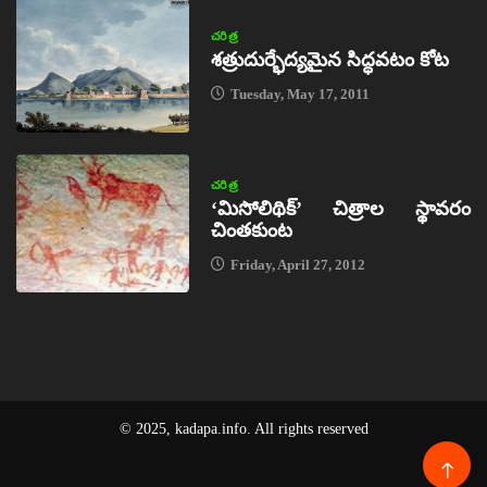
చరిత్ర
శత్రుదుర్భేద్యమైన సిద్ధవటం కోట
Tuesday, May 17, 2011
చరిత్ర
‘మిసోలిథిక్‌’ చిత్రాల స్థావరం
చింతకుంట
Friday, April 27, 2012
© 2025, kadapa.info. All rights reserved