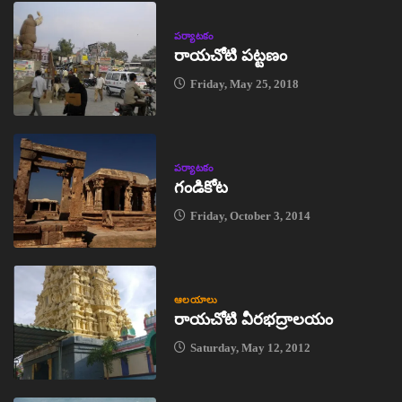
పర్యాటకం
రాయచోటి పట్టణం
Friday, May 25, 2018
పర్యాటకం
గండికోట
Friday, October 3, 2014
ఆలయాలు
రాయచోటి వీరభద్రాలయం
Saturday, May 12, 2012