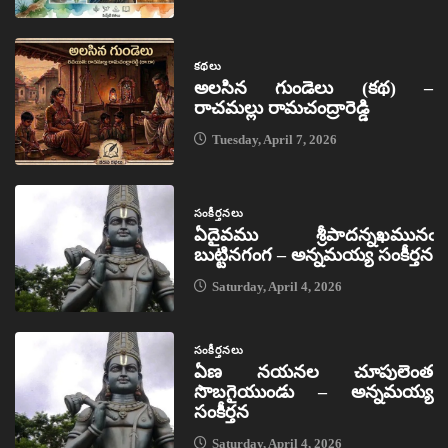
కథలు
అలసిన గుండెలు (కథ) –
రాచమల్లు రామచంద్రారెడ్డి
Tuesday, April 7, 2026
సంకీర్తనలు
ఏదైవము శ్రీపాదన్నఖమునఁ
బుట్టినగంగ – అన్నమయ్య సంకీర్తన
Saturday, April 4, 2026
సంకీర్తనలు
ఏణ నయనల చూపులెంత
సొబగైయుండు – అన్నమయ్య
సంకీర్తన
Saturday, April 4, 2026