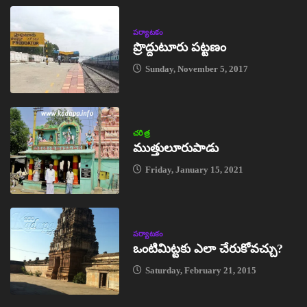
పర్యాటకం
ప్రొద్దుటూరు పట్టణం
Sunday, November 5, 2017
చరిత్ర
ముత్తులూరుపాడు
Friday, January 15, 2021
పర్యాటకం
ఒంటిమిట్టకు ఎలా చేరుకోవచ్చు?
Saturday, February 21, 2015