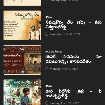
కథలు
నమ్ముకొన్న నేల (కథ) – కేతు
విశ్వనాథరెడ్డి
Saturday, July 11, 2026
జానపద గీతాలు
కొంపకే సావమను – మా
డవుటుగాన్ని : జానపదగీతం
Monday, May 4, 2026
కథలు
ఊరి పిల్లోడు (కథ) – పి
రామకృష్ణారెడ్డి
Sunday, April 26, 2026