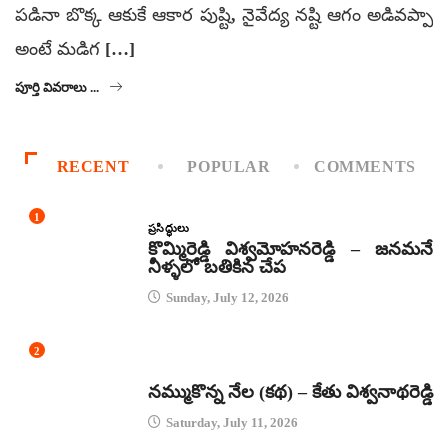
పడినా బొక్క ఆకుకే ఆకార పుష్టి, నైవేద్య నష్టి ఆగం అడివప్పా
అంటే మడిగ […]
పూర్తి వివరాలు ...
RECENT
POPULAR
COMMENTS
1
ప్రసిద్ధులు
కొమ్మిరెడ్డి విశ్వమోహనరెడ్డి – జనమనే
నీళ్ళలో బతికిన చేప
Sunday, July 12, 2026
2
కథలు
నమ్ముకొన్న నేల (కథ) – కేతు విశ్వనాథరెడ్డి
Saturday, July 11, 2026