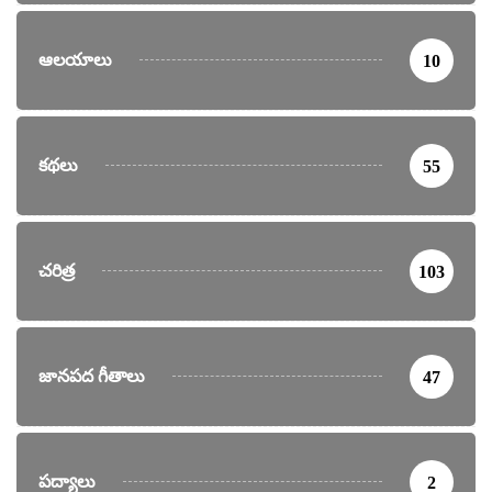
ఆలయాలు
10
కథలు
55
చరిత్ర
103
జానపద గీతాలు
47
పద్యాలు
2