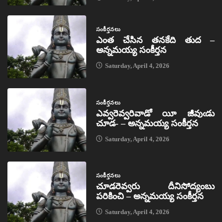
సంకీర్తనలు
ఎంత చేసిన తనకేది తుద –
అన్నమయ్య సంకీర్తన
Saturday, April 4, 2026
సంకీర్తనలు
ఎవ్వరెవ్వరివాడో యీ జీవుఁడు
చూడ- – అన్నమయ్య సంకీర్తన
Saturday, April 4, 2026
సంకీర్తనలు
చూడరెవ్వరు దీనిసోద్యంబు
పరికించి – అన్నమయ్య సంకీర్తన
Saturday, April 4, 2026