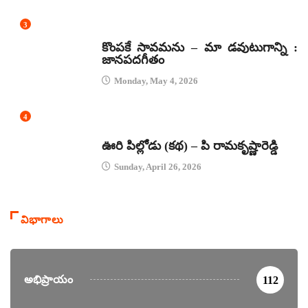
3
జానపద గీతాలు
కొంపకే సావమను – మా డవుటుగాన్ని :
జానపదగీతం
Monday, May 4, 2026
4
కథలు
ఊరి పిల్లోడు (కథ) – పి రామకృష్ణారెడ్డి
Sunday, April 26, 2026
విభాగాలు
అభిప్రాయం
112