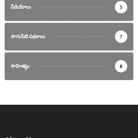
వీడియోలు
5
సాగునీటి పథకాలు
7
సాహిత్యం
8