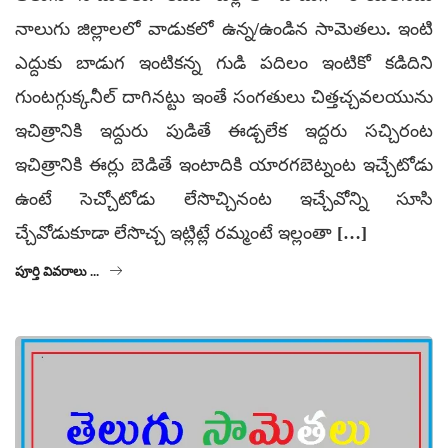
నాలుగు జిల్లాలలో వాడుకలో ఉన్న/ఉండిన సామెతలు. ఇంటి
ఎద్దుకు బాడుగ ఇంటికన్న గుడి పదిలం ఇంటికో కడిదిని
గుంటగ్గుక్కనీల్ దాగినట్టు ఇంతే సంగతులు చిత్తచ్చవలయును
ఇచిత్రానికి ఇద్దురు పుడితే ఈడ్చలేక ఇద్దరు సచ్చిరంట
ఇచిత్రానికి ఈర్లు బెడితే ఇంటాదికి యారగబెట్నంట ఇచ్చేటోడు
ఉంటే సెచ్చోటోడు లేసొచ్చినంట ఇచ్చేవోన్ని సూసి
చ్చేవోడుకూడా లేసొచ్చ ఇట్లిట్లే రమ్మంటే ఇల్లంతా […]
పూర్తి వివరాలు ...