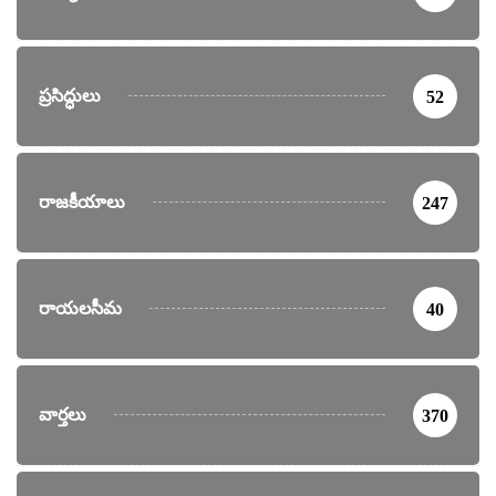
ప్రసిద్ధులు
52
రాజకీయాలు
247
రాయలసీమ
40
వార్తలు
370