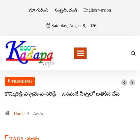
మా గురించి
సంప్రదించండి
English version
Saturday, August 8, 2026
TRENDING
కొమ్మిరెడ్డి విశ్వమోహనరెడ్డి – జనమనే నీళ్ళలో బతికిన చేప
Home
మాను
TAGS :మాను